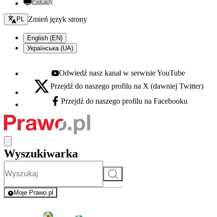
Podcasty
Zmień język - bieżący:
Zmień język strony
PL
English (EN)
Українська (UA)
Odwiedź nasz kanał w serwisie YouTube
Youtube - otwiera się w nowej karcie
Przejdź do naszego profilu na X (dawniej Twitter)
X - otwiera się w nowej karcie
Przejdź do naszego profilu na Facebooku
Facebook - otwiera się w nowej karcie
Wyszukiwarka
Szukaj
Moje Prawo.pl
- rejestracja i logowanie do serwisu