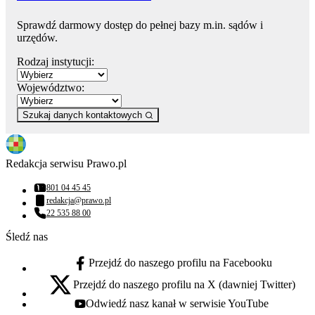
Sprawdź darmowy dostęp do pełnej bazy m.in. sądów i
urzędów.
Rodzaj instytucji:
Województwo:
Szukaj danych kontaktowych
Redakcja serwisu Prawo.pl
801 04 45 45
Numer telefonu:
redakcja@prawo.pl
Adres email:
22 535 88 00
Numer telefonu:
Śledź nas
Przejdź do naszego profilu na Facebooku
facebook - otwiera się w nowej karcie
Przejdź do naszego profilu na X (dawniej Twitter)
x - otwiera się w nowej karcie
Odwiedź nasz kanał w serwisie YouTube
youtube - otwiera się w nowej karcie