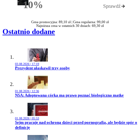
10%
Sprawdź
Rabatu
Cena promocyjna: 89,10 zł |
Cena regularna: 99,00 zł
Najniższa cena w ostatnich 30 dniach: 69,30 zł
Ostatnio dodane
03.08.2026 | 17:19
Przejdź do artykułu:
Prezydent ułaskawił trzy osoby
01.08.2026 | 12:36
Przejdź do artykułu:
NSA: Adoptowana córka ma prawo poznać biologiczną matkę
01.08.2026 | 05:53
Przejdź do artykułu:
Sejm pracuje nad ochroną dzieci przed pornografią, ale będzie spór o
definicję