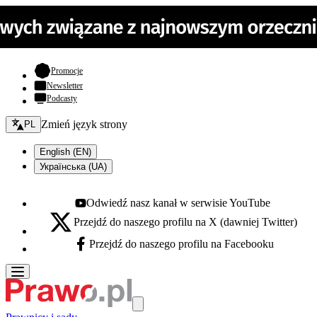
- otwiera się w nowej karcie
Promocje
Newsletter
Podcasty
Zmień język - bieżący:
Zmień język strony
PL
English (EN)
Українська (UA)
Odwiedź nasz kanał w serwisie YouTube
Youtube - otwiera się w nowej karcie
Przejdź do naszego profilu na X (dawniej Twitter)
X - otwiera się w nowej karcie
Przejdź do naszego profilu na Facebooku
Facebook - otwiera się w nowej karcie