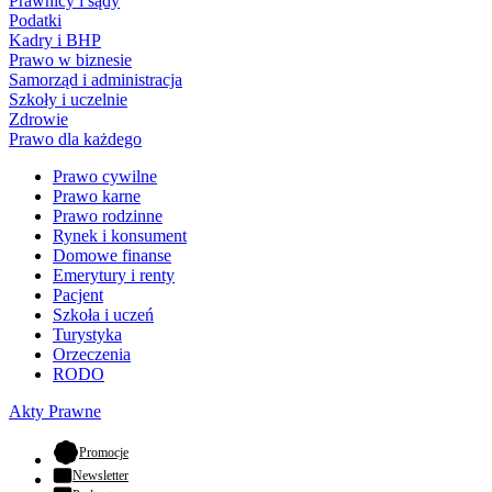
Prawnicy i sądy
Podatki
Kadry i BHP
Prawo w biznesie
Samorząd i administracja
Szkoły i uczelnie
Zdrowie
Prawo dla każdego
Prawo cywilne
Prawo karne
Prawo rodzinne
Rynek i konsument
Domowe finanse
Emerytury i renty
Pacjent
Szkoła i uczeń
Turystyka
Orzeczenia
RODO
Akty Prawne
- otwiera się w nowej karcie
Promocje
Newsletter