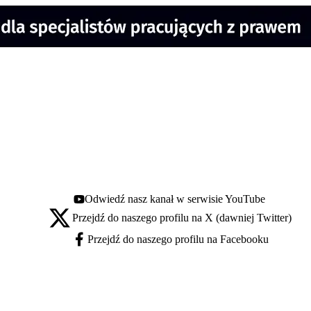
Odwiedź nasz kanał w serwisie YouTube
Youtube - otwiera się w nowej karcie
Przejdź do naszego profilu na X (dawniej Twitter)
X - otwiera się w nowej karcie
Przejdź do naszego profilu na Facebooku
Facebook - otwiera się w nowej karcie