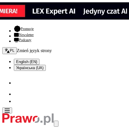
- otwiera się w nowej karcie
Promocje
Newsletter
Podcasty
Zmień język - bieżący:
Zmień język strony
PL
English (EN)
Українська (UA)