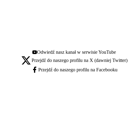
Odwiedź nasz kanał w serwisie YouTube
Youtube - otwiera się w nowej karcie
Przejdź do naszego profilu na X (dawniej Twitter)
X - otwiera się w nowej karcie
Przejdź do naszego profilu na Facebooku
Facebook - otwiera się w nowej karcie