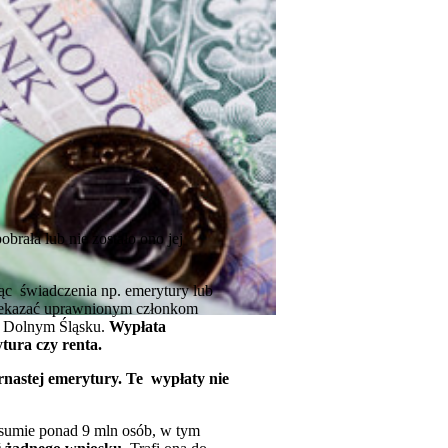
brała lub nie zostało ono jej
iąc świadczenia np. emerytury lub
przekazać uprawnionym członkom
na Dolnym Śląsku.
Wypłata
tura czy renta.
rnastej emerytury. Te wypłaty nie
sumie ponad 9 mln osób, w tym