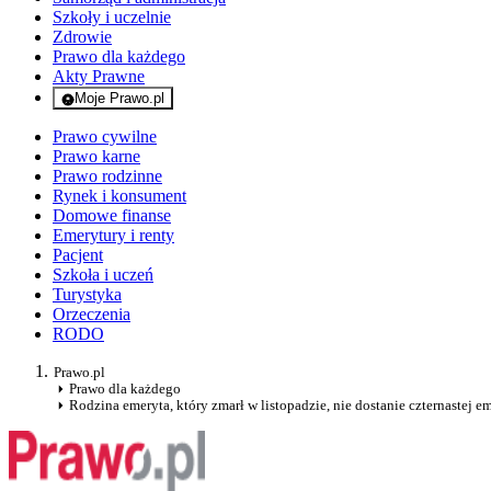
Szkoły i uczelnie
Zdrowie
Prawo dla każdego
Akty Prawne
Moje Prawo.pl
- rejestracja i logowanie do serwisu
Prawo cywilne
Prawo karne
Prawo rodzinne
Rynek i konsument
Domowe finanse
Emerytury i renty
Pacjent
Szkoła i uczeń
Turystyka
Orzeczenia
RODO
Prawo.pl
Prawo dla każdego
Rodzina emeryta, który zmarł w listopadzie, nie dostanie czternastej e