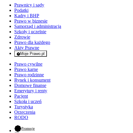
Prawnicy i sądy
Podatki
Kadry i BHP
Prawo w biznesie
Samorząd i administracja
Szkoły i uczelnie
Zdrowie
Prawo dla każdego
Akty Prawne
Moje Prawo.pl
- rejestracja i logowanie do serwisu
Prawo cywilne
Prawo karne
Prawo rodzinne
Rynek i konsument
Domowe finanse
Emerytury i renty
Pacjent
Szkoła i uczeń
Turystyka
Orzeczenia
RODO
- otwiera się w nowej karcie
Promocje