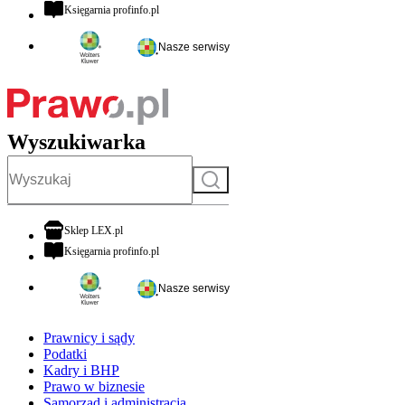
otwiera się w nowej karcie
Księgarnia profinfo.pl
Nasze serwisy
Wyszukiwarka
Szukaj
otwiera się w nowej karcie
Sklep LEX.pl
otwiera się w nowej karcie
Księgarnia profinfo.pl
Nasze serwisy
Prawnicy i sądy
Podatki
Kadry i BHP
Prawo w biznesie
Samorząd i administracja