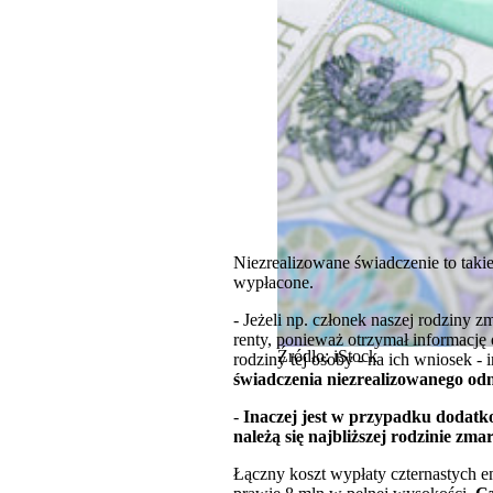
Niezrealizowane świadczenie to takie,
wypłacone.
- Jeżeli np. członek naszej rodziny z
renty, ponieważ otrzymał informację
Źródło: iStock
rodziny tej osoby - na ich wniosek
świadczenia niezrealizowanego odn
-
Inaczej jest w przypadku dodatko
należą się najbliższej rodzinie zma
Łączny koszt wypłaty czternastych em