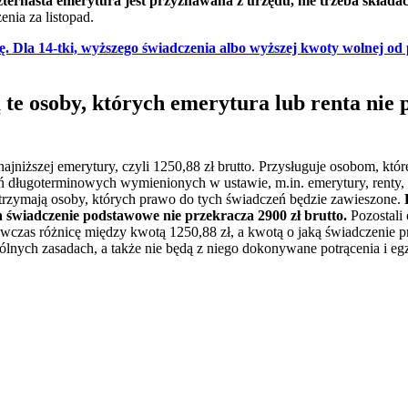
ternasta emerytura jest przyznawana z urzędu, nie trzeba składa
nia za listopad.
ę. Dla 14-tki, wyższego świadczenia albo wyższej kwoty wolnej od
te osoby, których emerytura lub renta nie 
ajniższej emerytury, czyli 1250,88 zł brutto. Przysługuje osobom, któr
 długoterminowych wymienionych w ustawie, m.in. emerytury, renty, r
otrzymają osoby, których prawo do tych świadczeń będzie zawieszone.
P
h świadczenie podstawowe nie przekracza 2900 zł brutto.
Pozostali 
ówczas różnicę między kwotą 1250,88 zł, a kwotą o jaką świadczenie pr
nych zasadach, a także nie będą z niego dokonywane potrącenia i eg