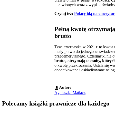
prawie 8 mln w pełnej wysokości.
Cz
uprawionych wraz z wypłatą świadcze
Czytaj też:
Polacy idą na emerytur
Pełną kwotę otrzymają 
brutto
Tzw. czternastka w 2021 r. to kwota n
miały prawo do jednego ze świadczeń
przedemerytalnego. Czternastki nie 
brutto, otrzymają te osoby, któryc
o kwotę przekroczenia. Ustala się w
opodatkowane i oskładkowane na ogól
Autor:
Agnieszka Matłacz
Polecamy książki prawnicze dla każdego