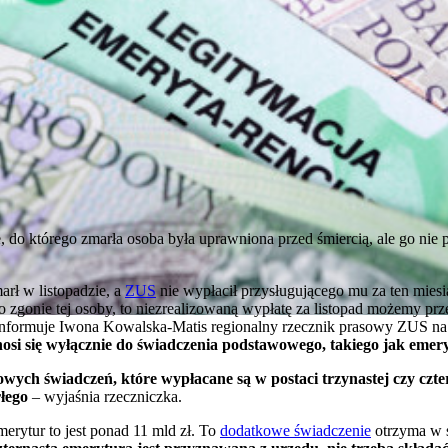
 do którego zmarła osoba była uprawniona przed śmiercią, ale go nie po
marł w listopadzie, a
ZUS
nie wypłacił przysługującego mu za ten mies
 o zgonie tej osoby, to niezrealizowaną wypłatę za listopad możemy 
 - informuje Iwona Kowalska-Matis regionalny rzecznik prasowy ZUS 
osi się wyłącznie do świadczenia podstawowego, takiego jak emery
wych świadczeń, które wypłacane są w postaci trzynastej czy czte
rłego
– wyjaśnia rzeczniczka.
erytur to jest ponad 11 mld zł. To
dodatkowe świadczenie
otrzyma w 