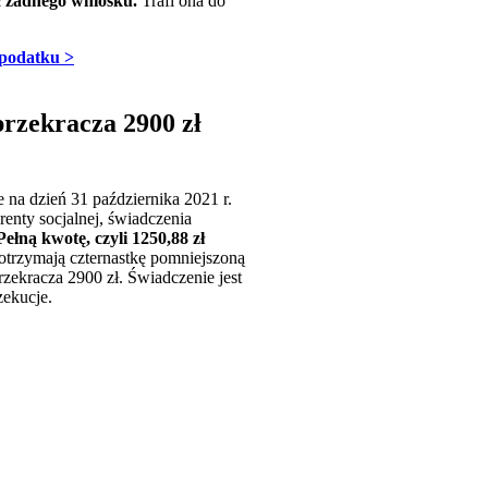
ć żadnego wniosku.
Trafi ona do
 podatku >
przekracza 2900 zł
e na dzień 31 października 2021 r.
enty socjalnej, świadczenia
ełną kwotę, czyli 1250,88 zł
otrzymają czternastkę pomniejszoną
zekracza 2900 zł. Świadczenie jest
zekucje.