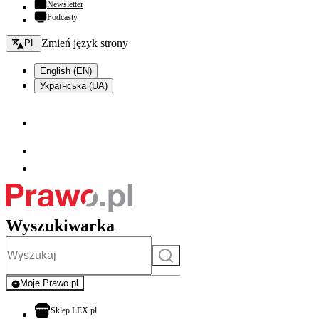
Newsletter
Podcasty
Zmień język - bieżący:
Zmień język strony
PL
English (EN)
Українська (UA)
Wyszukiwarka
Szukaj
Moje Prawo.pl
- rejestracja i logowanie do serwisu
otwiera się w nowej karcie
Sklep LEX.pl