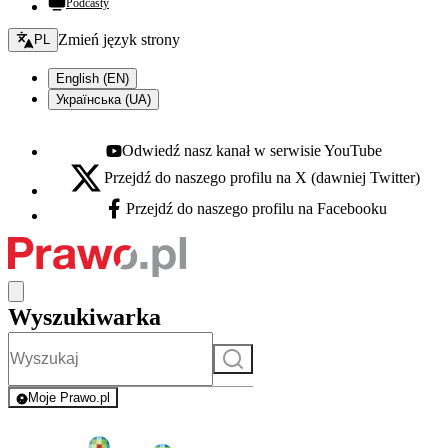
Podcasty
Zmień język - bieżący:
Zmień język strony
PL
English (EN)
Українська (UA)
Odwiedź nasz kanał w serwisie YouTube
Youtube - otwiera się w nowej karcie
Przejdź do naszego profilu na X (dawniej Twitter)
X - otwiera się w nowej karcie
Przejdź do naszego profilu na Facebooku
Facebook - otwiera się w nowej karcie
Wyszukiwarka
Szukaj
Moje Prawo.pl
- rejestracja i logowanie do serwisu