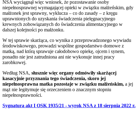
NSA wyciągnął więc wniosek, że pozostawanie osoby
niepełnosprawnej wymagającej opieki w związku małżeńskim, gdy
małżonek jest sprawny, wyklucza – co do zasady – z kręgu
uprawnionych do uzyskania świadczenia pielęgnacyjnego
krewnych zobowiązanych do świadczenia alimentacyjnego w
dalszej kolejności po małżonku.
W tej sprawie skarżąca, co wynika z przeprowadzonego wywiadu
środowiskowego, prowadzi wspólne gospodarstwo domowe z
matką, nad którą sprawuje całodobowo opiekę, ojcem i synem,
ponadto nie jest zatrudniona ani nie wykonuje innej pracy
zarobkowej.
Według NSA,
słusznie więc organy odmówiły skarżącej
kasacyjnie przyznania tego
świadczenia
, skoro jej
niepełnosprawna
matka
pozostaje w związku małżeńskim,
a jej
mąż nie legitymuje się orzeczeniem o znacznym stopniu
niepełnosprawności.
Sygnatura akt I OSK 1935/21 - wyrok NSA z 18 sierpnia 2022 r.
--------------------------------------------------------------------------------------