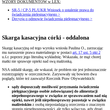
WZORY DOKUMENTÓW w LEX:
SR-5 / CP-5 PL/UKR Wniosek o ustalenie prawa do
świadczenia pielęgnacyjnego >
Decyzja o odmowie świadczenia pielęgnacyjnego >
Skarga kasacyjna córki - oddalona
Skargę kasacyjną od tego wyroku wniosła Paulina O., zarzucając
mu naruszenie prawa materialnego w postaci
art. 17 ust. 5 pkt 2
u.ś.r. poprzez jego literalną wykładnię. Wskazała, że mąż chorej
matki nie sprawuje opieki nad swą małżonką.
NSA oddalił skargę, ale wskazał, że problem nie jest jednoznacznie
rozstrzygnięty w orzecznictwie. Zarysowały się bowiem dwa
poglądy, które też zauważył Rzecznik Praw Obywatelskich:
sądy dopuszczały możliwość przyznania
świadczenia
pielęgnacyjnego osobie zobowiązanej do alimentacji
niepełnosprawnego w związku ze sprawowaniem
nad
nią
opieki, nawet jeśli niepełnosprawny pozostaje w związku
małżeńskim
z osobą nieposiadającą orzeczenia o znacznym
stopniu niepełnosprawności, ale tylko wówczas, gdy drugi