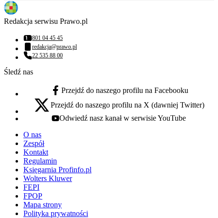
Redakcja serwisu Prawo.pl
801 04 45 45
Numer telefonu:
redakcja@prawo.pl
Adres email:
22 535 88 00
Numer telefonu:
Śledź nas
Przejdź do naszego profilu na Facebooku
facebook - otwiera się w nowej karcie
Przejdź do naszego profilu na X (dawniej Twitter)
x - otwiera się w nowej karcie
Odwiedź nasz kanał w serwisie YouTube
youtube - otwiera się w nowej karcie
O nas
Zespół
Kontakt
Regulamin
Księgarnia Profinfo.pl
Wolters Kluwer
FEPI
FPOP
Mapa strony
Polityka prywatności