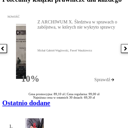
Przejdź do: Z ARCHIWUM X. Śledztwa w sprawach o zabójstwa, w 
NOWOŚĆ
Z ARCHIWUM X. Śledztwa w sprawach o
zabójstwa, w których nie wykryto sprawcy
Poprzednia książka
N
Michał Gabriel-Węglowski, Paweł Waszkiewicz
10%
Sprawdź
Rabatu
Cena promocyjna: 89,10 zł |
Cena regularna: 99,00 zł
Najniższa cena w ostatnich 30 dniach: 69,30 zł
Ostatnio dodane