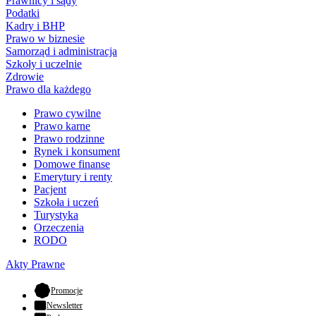
Prawnicy i sądy
Podatki
Kadry i BHP
Prawo w biznesie
Samorząd i administracja
Szkoły i uczelnie
Zdrowie
Prawo dla każdego
Prawo cywilne
Prawo karne
Prawo rodzinne
Rynek i konsument
Domowe finanse
Emerytury i renty
Pacjent
Szkoła i uczeń
Turystyka
Orzeczenia
RODO
Akty Prawne
- otwiera się w nowej karcie
Promocje
Newsletter