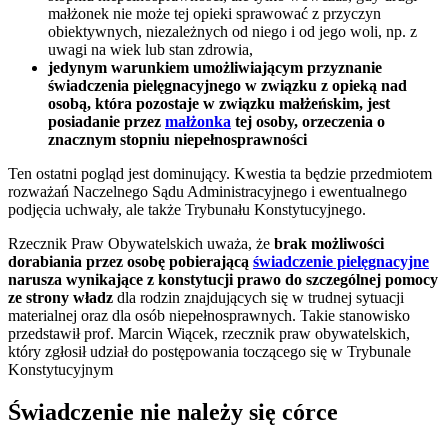
małżonek nie może tej opieki sprawować z przyczyn
obiektywnych, niezależnych od niego i od jego woli, np. z
uwagi na wiek lub stan zdrowia,
jedynym warunkiem umożliwiającym przyznanie
świadczenia
pielęgnacyjnego w związku z opieką
nad
osobą, która pozostaje w związku małżeńskim, jest
posiadanie przez
małżonka
tej osoby, orzeczenia o
znacznym stopniu niepełnosprawności
Ten ostatni pogląd jest dominujący. Kwestia ta będzie przedmiotem
rozważań Naczelnego Sądu Administracyjnego i ewentualnego
podjęcia uchwały, ale także Trybunału Konstytucyjnego.
Rzecznik Praw Obywatelskich uważa, że
brak możliwości
dorabiania przez osobę pobierającą
świadczenie pielęgnacyjne
narusza wynikające z konstytucji prawo do szczególnej pomocy
ze strony władz
dla rodzin znajdujących się w trudnej sytuacji
materialnej oraz dla osób niepełnosprawnych. Takie stanowisko
przedstawił prof. Marcin Wiącek, rzecznik praw obywatelskich,
który zgłosił udział do postępowania toczącego się w Trybunale
Konstytucyjnym
Świadczenie nie należy się córce