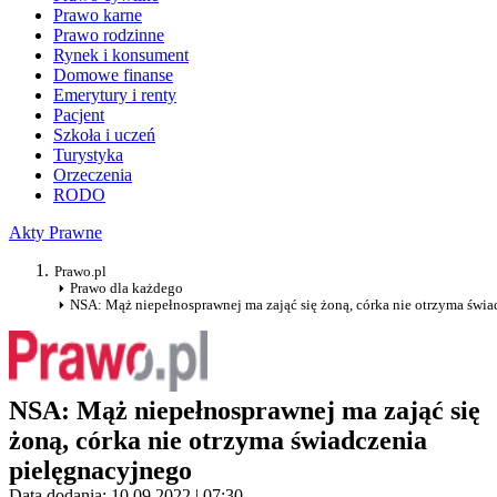
Prawo karne
Prawo rodzinne
Rynek i konsument
Domowe finanse
Emerytury i renty
Pacjent
Szkoła i uczeń
Turystyka
Orzeczenia
RODO
Akty Prawne
Prawo.pl
Prawo dla każdego
NSA: Mąż niepełnosprawnej ma zająć się żoną, córka nie otrzyma świ
NSA: Mąż niepełnosprawnej ma zająć się
żoną, córka nie otrzyma świadczenia
pielęgnacyjnego
Data dodania: 10.09.2022 | 07:30