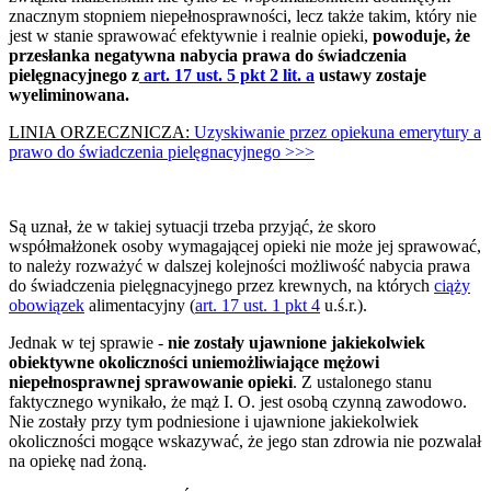
znacznym stopniem niepełnosprawności, lecz także takim, który nie
jest w stanie sprawować efektywnie i realnie opieki,
powoduje, że
przesłanka negatywna nabycia prawa do świadczenia
pielęgnacyjnego z
art. 17 ust. 5 pkt 2 lit. a
ustawy zostaje
wyeliminowana.
LINIA ORZECZNICZA:
Uzyskiwanie przez opiekuna emerytury a
prawo do świadczenia pielęgnacyjnego >>>
Są uznał, że w takiej sytuacji trzeba przyjąć, że skoro
współmałżonek osoby wymagającej opieki nie może jej sprawować,
to należy rozważyć w dalszej kolejności możliwość nabycia prawa
do świadczenia pielęgnacyjnego przez krewnych, na których
ciąży
obowiązek
alimentacyjny (
art. 17 ust. 1 pkt 4
u.ś.r.).
Jednak w tej sprawie -
nie zostały ujawnione jakiekolwiek
obiektywne okoliczności uniemożliwiające mężowi
niepełnosprawnej sprawowanie opieki
. Z ustalonego stanu
faktycznego wynikało, że mąż I. O. jest osobą czynną zawodowo.
Nie zostały przy tym podniesione i ujawnione jakiekolwiek
okoliczności mogące wskazywać, że jego stan zdrowia nie pozwalał
na opiekę nad żoną.