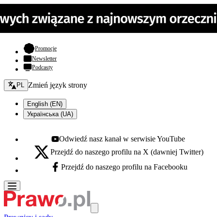
- otwiera się w nowej karcie
Promocje
Newsletter
Podcasty
Zmień język - bieżący:
Zmień język strony
PL
English (EN)
Українська (UA)
Odwiedź nasz kanał w serwisie YouTube
Youtube - otwiera się w nowej karcie
Przejdź do naszego profilu na X (dawniej Twitter)
X - otwiera się w nowej karcie
Przejdź do naszego profilu na Facebooku
Facebook - otwiera się w nowej karcie