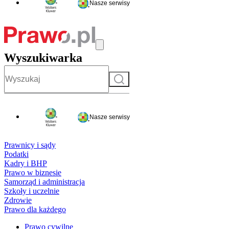
Nasze serwisy
Wyszukiwarka
Szukaj
Nasze serwisy
Prawnicy i sądy
Podatki
Kadry i BHP
Prawo w biznesie
Samorząd i administracja
Szkoły i uczelnie
Zdrowie
Prawo dla każdego
Prawo cywilne