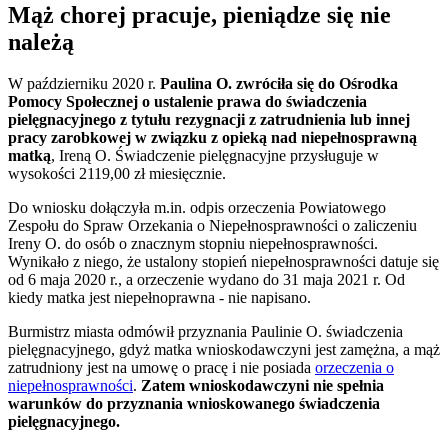
Mąż chorej pracuje, pieniądze się nie
należą
W październiku 2020 r.
Paulina O. zwróciła się do Ośrodka
Pomocy Społecznej o ustalenie prawa do świadczenia
pielęgnacyjnego z tytułu rezygnacji z zatrudnienia lub innej
pracy zarobkowej w związku z opieką nad niepełnosprawną
matką
, Ireną O. Świadczenie pielęgnacyjne przysługuje w
wysokości 2119,00 zł miesięcznie.
Do wniosku dołączyła m.in. odpis orzeczenia Powiatowego
Zespołu do Spraw Orzekania o Niepełnosprawności o zaliczeniu
Ireny O. do osób o znacznym stopniu niepełnosprawności.
Wynikało z niego, że ustalony stopień niepełnosprawności datuje się
od 6 maja 2020 r., a orzeczenie wydano do 31 maja 2021 r. Od
kiedy matka jest niepełnoprawna - nie napisano.
Burmistrz miasta odmówił przyznania Paulinie O. świadczenia
pielęgnacyjnego, gdyż matka wnioskodawczyni jest zamężna, a mąż
zatrudniony jest na umowę o pracę i nie posiada
orzeczenia o
niepełnosprawności
.
Zatem wnioskodawczyni nie spełnia
warunków do przyznania wnioskowanego świadczenia
pielęgnacyjnego.