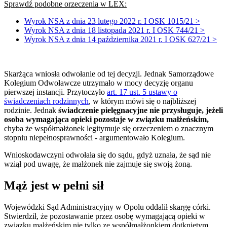
Sprawdź podobne orzeczenia w LEX:
Wyrok NSA z dnia 23 lutego 2022 r. I OSK 1015/21 >
Wyrok NSA z dnia 18 listopada 2021 r. I OSK 744/21 >
Wyrok NSA z dnia 14 października 2021 r. I OSK 627/21 >
Skarżąca wniosła odwołanie od tej decyzji. Jednak Samorządowe
Kolegium Odwoławcze utrzymało w mocy decyzję organu
pierwszej instancji. Przytoczyło
art. 17 ust. 5 ustawy o
świadczeniach rodzinnych
, w którym mówi się o najbliższej
rodzinie. Jednak
świadczenie
pielęgnacyjne nie przysługuje, jeżeli
osoba wymagająca opieki pozostaje w związku małżeńskim,
chyba że współmałżonek legitymuje się orzeczeniem o znacznym
stopniu niepełnosprawności - argumentowało Kolegium.
Wnioskodawczyni odwołała się do sądu, gdyż uznała, że sąd nie
wziął pod uwagę, że małżonek nie zajmuje się swoją żoną.
Mąż jest w pełni sił
Wojewódzki Sąd Administracyjny w Opolu oddalił skargę córki.
Stwierdził, że pozostawanie przez osobę wymagającą opieki w
związku małżeńskim nie tylko ze współmałżonkiem dotkniętym