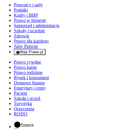
Prawnicy i sądy
Podatki
Kadry i BHP
Prawo w biznesie
Samorząd i administracja
Szkoły i uczelnie
Zdrowie
Prawo dla każdego
Akty Prawne
Moje Prawo.pl
- rejestracja i logowanie do serwisu
Prawo cywilne
Prawo karne
Prawo rodzinne
Rynek i konsument
Domowe finanse
Emerytury i renty
Pacjent
Szkoła i uczeń
Turystyka
Orzeczenia
RODO
- otwiera się w nowej karcie
Promocje