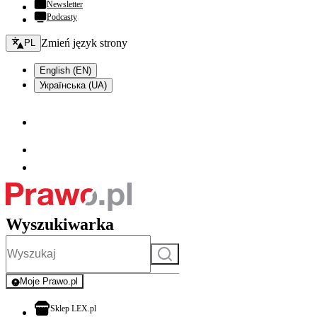
Newsletter
Podcasty
Zmień język - bieżący:
Zmień język strony
PL
English (EN)
Українська (UA)
Wyszukiwarka
Szukaj
Moje Prawo.pl
- rejestracja i logowanie do serwisu
otwiera się w nowej karcie
Sklep LEX.pl