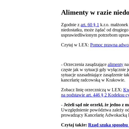
Alimenty w razie nied
Zgodnie z
art. 60 § 1
k.r.o. małżonek 
niedostatku, może żądać od drugieg
usprawiedliwionym potrzebom upra
Czytaj w LEX:
Pomoc prawna adwoka
- Orzeczenia zasądzające
alimenty
na 
częste jak w sytuacji gdy wyłącznie
sytuacje uzasadniające zasądzenie ta
kancelarię radcowską w Krakowie.
Zobacz linię orzeczniczą w LEX:
Kw
na podstawie art. 446 § 2 Kodeksu c
-
Jeżeli sąd nie orzekł, że jedno z
Uwzględnienie powództwa zależy od t
prowadzący Kancelarię Adwokacką L
Czytaj także:
Rząd szuka sposobu n