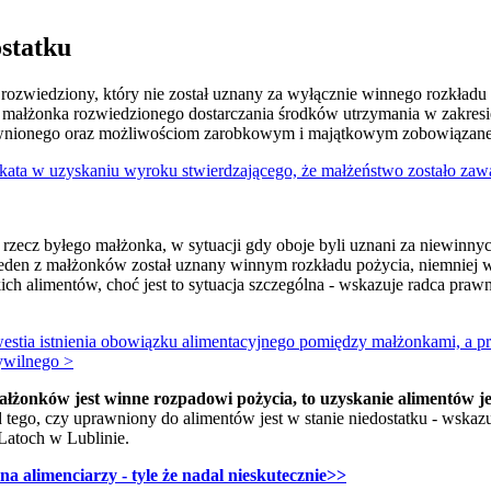
ostatku
rozwiedziony, który nie został uznany za wyłącznie winnego rozkładu p
o małżonka rozwiedzionego dostarczania środków utrzymania w zakre
wnionego oraz możliwościom zarobkowym i majątkowym zobowiązan
ta w uzyskaniu wyroku stwierdzającego, że małżeństwo zostało zawa
rzecz byłego małżonka, w sytuacji gdy oboje byli uznani za niewinnyc
 jeden z małżonków został uznany winnym rozkładu pożycia, niemniej 
kich alimentów, choć jest to sytuacja szczególna - wskazuje radca pr
estia istnienia obowiązku alimentacyjnego pomiędzy małżonkami, a 
ywilnego >
 małżonków jest winne rozpadowi pożycia, to uzyskanie alimentów j
ego, czy uprawniony do alimentów jest w stanie niedostatku - wskaz
atoch w Lublinie.
a alimenciarzy - tyle że nadal nieskutecznie>>