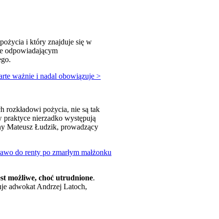
ożycia i który znajduje się w
sie odpowiadającym
ego.
rte ważnie i nadal obowiązuje >
h rozkładowi pożycia, nie są tak
w praktyce nierzadko występują
awny Mateusz Łudzik, prowadzący
prawo do renty po zmarłym małżonku
est możliwe, choć utrudnione
.
uje adwokat Andrzej Latoch,