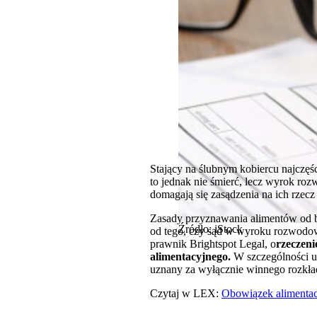
Stający na ślubnym kobiercu najczęś
to jednak nie śmierć, lecz wyrok r
domagają się zasądzenia na ich rzec
Zasady przyznawania alimentów od 
Źródło: iStock
od tego, czy sąd w wyroku rozwodow
prawnik Brightspot Legal, o
rzeczeni
alimentacyjnego.
W szczególności u
uznany za wyłącznie winnego rozkła
Czytaj w LEX:
Obowiązek alimenta