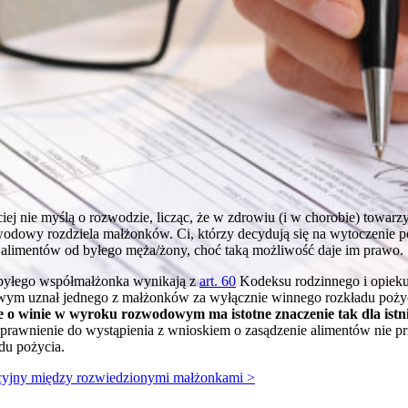
ciej nie myślą o rozwodzie, licząc, że w zdrowiu (i w chorobie) towa
ozwodowy rozdziela małżonków. Ci, którzy decydują się na wytoczenie
z alimentów od byłego męża/żony, choć taką możliwość daje im prawo.
byłego współmałżonka wynikają z
art. 60
Kodeksu rodzinnego i opieku
ym uznał jednego z małżonków za wyłącznie winnego rozkładu pożyci
e o winie w wyroku rozwodowym ma istotne znaczenie tak dla istni
prawnienie do wystąpienia z wnioskiem o zasądzenie alimentów nie pr
du pożycia.
cyjny między rozwiedzionymi małżonkami >