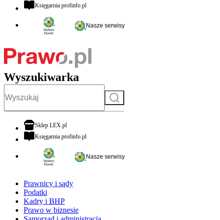
otwiera się w nowej karcie
Księgarnia profinfo.pl
Nasze serwisy
Wyszukiwarka
Szukaj
otwiera się w nowej karcie
Sklep LEX.pl
otwiera się w nowej karcie
Księgarnia profinfo.pl
Nasze serwisy
Prawnicy i sądy
Podatki
Kadry i BHP
Prawo w biznesie
Samorząd i administracja