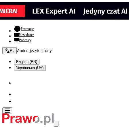
- otwiera się w nowej karcie
Promocje
Newsletter
Podcasty
Zmień język - bieżący:
Zmień język strony
PL
English (EN)
Українська (UA)