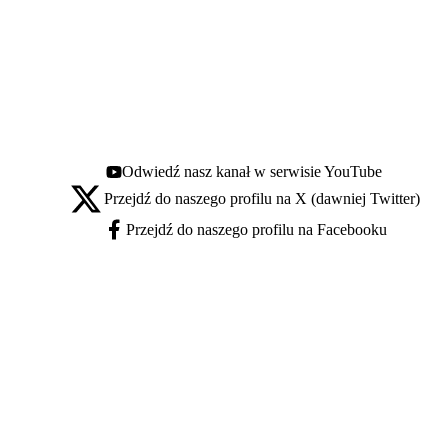
Odwiedź nasz kanał w serwisie YouTube
Youtube - otwiera się w nowej karcie
Przejdź do naszego profilu na X (dawniej Twitter)
X - otwiera się w nowej karcie
Przejdź do naszego profilu na Facebooku
Facebook - otwiera się w nowej karcie