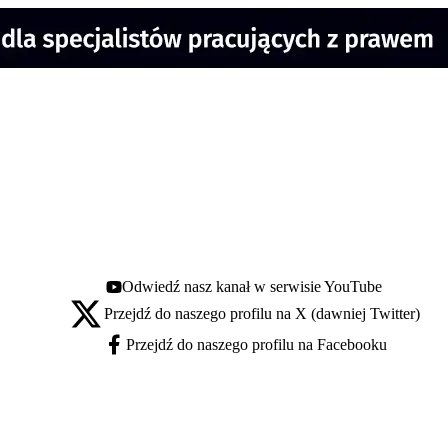
Odwiedź nasz kanał w serwisie YouTube
Youtube - otwiera się w nowej karcie
Przejdź do naszego profilu na X (dawniej Twitter)
X - otwiera się w nowej karcie
Przejdź do naszego profilu na Facebooku
Facebook - otwiera się w nowej karcie