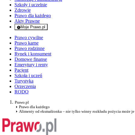
Szkoły i uczelnie
Zdrowie
Prawo dla każdego
Akty Prawne
Moje Prawo.pl
- rejestracja i logowanie do serwisu
Prawo cywilne
Prawo karne
Prawo rodzinne
Rynek i konsument
Domowe finanse
Emerytury i renty
Pacjent
Szkoła i uczeń
Turystyka
Orzeczenia
RODO
Prawo.pl
Prawo dla każdego
Alimenty od eksmałżonka – nie tylko winny rozkładu pożycia może je 