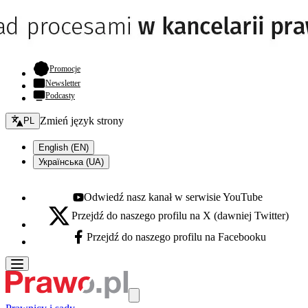
- otwiera się w nowej karcie
Promocje
Newsletter
Podcasty
Zmień język - bieżący:
Zmień język strony
PL
English (EN)
Українська (UA)
Odwiedź nasz kanał w serwisie YouTube
Youtube - otwiera się w nowej karcie
Przejdź do naszego profilu na X (dawniej Twitter)
X - otwiera się w nowej karcie
Przejdź do naszego profilu na Facebooku
Facebook - otwiera się w nowej karcie