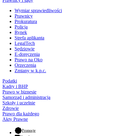
Prawnicy i sądy
Wymiar sprawiedliwości
Prawnicy
Prokuratura
Policja
Rynek
Strefa aplikanta
LegalTech
Sędziowie
E-doręczenia
Prawo na Oko
Orzeczenia
Zmiany w k.p.c.
Podatki
Kadry i BHP
Prawo w biznesie
Samorząd i administracja
Szkoły i uczelnie
Zdrowie
Prawo dla każdego
Akty Prawne
- otwiera się w nowej karcie
Promocje