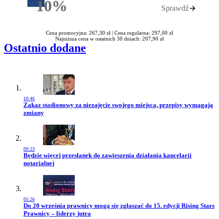
10%
Sprawdź
Rabatu
Cena promocyjna: 267,30 zł |
Cena regularna: 297,00 zł
Najniższa cena w ostatnich 30 dniach: 207,90 zł
Ostatnio dodane
10:46
Przejdź do artykułu:
Zakaz stadionowy za niezajęcie swojego miejsca, przepisy wymagają
zmiany
09:23
Przejdź do artykułu:
Będzie więcej przesłanek do zawieszenia działania kancelarii
notarialnej
05:26
Przejdź do artykułu:
Do 20 września prawnicy mogą się zgłaszać do 15. edycji Rising Stars
Prawnicy – liderzy jutra