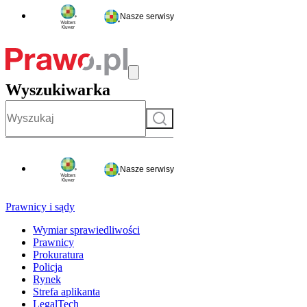
Nasze serwisy
Wyszukiwarka
Szukaj
Nasze serwisy
Prawnicy i sądy
Wymiar sprawiedliwości
Prawnicy
Prokuratura
Policja
Rynek
Strefa aplikanta
LegalTech