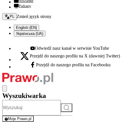
Newsletter
Podcasty
Zmień język - bieżący:
Zmień język strony
PL
English (EN)
Українська (UA)
Odwiedź nasz kanał w serwisie YouTube
Youtube - otwiera się w nowej karcie
Przejdź do naszego profilu na X (dawniej Twitter)
X - otwiera się w nowej karcie
Przejdź do naszego profilu na Facebooku
Facebook - otwiera się w nowej karcie
Wyszukiwarka
Szukaj
Moje Prawo.pl
- rejestracja i logowanie do serwisu