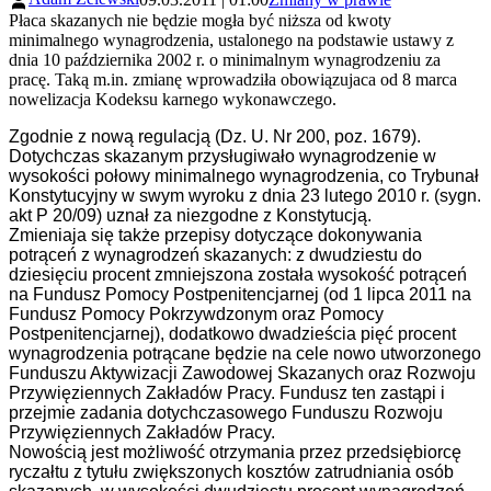
Płaca skazanych nie będzie mogła być niższa od kwoty
minimalnego wynagrodzenia, ustalonego na podstawie ustawy z
dnia 10 października 2002 r. o minimalnym wynagrodzeniu za
pracę. Taką m.in. zmianę wprowadziła obowiązujaca od 8 marca
nowelizacja Kodeksu karnego wykonawczego.
Zgodnie z nową regulacją (Dz. U. Nr 200, poz. 1679).
Dotychczas skazanym przysługiwało wynagrodzenie w
wysokości połowy minimalnego wynagrodzenia, co Trybunał
Konstytucyjny w swym wyroku z dnia 23 lutego 2010 r. (sygn.
akt P 20/09) uznał za niezgodne z Konstytucją.
Zmieniaja się także przepisy dotyczące dokonywania
potrąceń z wynagrodzeń skazanych: z dwudziestu do
dziesięciu procent zmniejszona została wysokość potrąceń
na Fundusz Pomocy Postpenitencjarnej (od 1 lipca 2011 na
Fundusz Pomocy Pokrzywdzonym oraz Pomocy
Postpenitencjarnej), dodatkowo dwadzieścia pięć procent
wynagrodzenia potrącane będzie na cele nowo utworzonego
Funduszu Aktywizacji Zawodowej Skazanych oraz Rozwoju
Przywięziennych Zakładów Pracy. Fundusz ten zastąpi i
przejmie zadania dotychczasowego Funduszu Rozwoju
Przywięziennych Zakładów Pracy.
Nowością jest możliwość otrzymania przez przedsiębiorcę
ryczałtu z tytułu zwiększonych kosztów zatrudniania osób