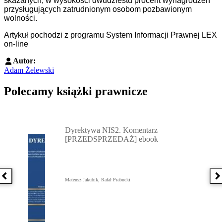
skazanych, w wysokości dwudziestu procent wynagrodzeń
przysługujących zatrudnionym osobom pozbawionym
wolności.
Artykuł pochodzi z programu System Informacji Prawnej LEX
on-line
Autor:
Adam Żelewski
Polecamy książki prawnicze
Przejdź do: Dyrektywa NIS2. Komentarz [PRZEDSPRZEDAŻ] ebook,
Dyrektywa NIS2. Komentarz
[PRZEDSPRZEDAŻ] ebook
Poprzednia książka
N
Mateusz Jakubik, Rafał Prabucki