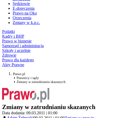
Sędziowie
E-doręczenia
Prawo na Oko
Orzeczenia
Zmiany w k.p.c.
Podatki
Kadry i BHP
Prawo w biznesie
Samorząd i administracja
Szkoły i uczelnie
Zdrowie
Prawo dla każdego
Akty Prawne
Prawo.pl
Prawnicy i sądy
Zmiany w zatrudnianiu skazanych
Zmiany w zatrudnianiu skazanych
Data dodania: 09.03.2011 | 01:00
Adam Żelewski
09.03.2011 | 01:00
Zmiany w prawie