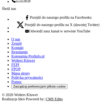
22 535 88 00
Numer telefonu:
Śledź nas
Przejdź do naszego profilu na Facebooku
facebook - otwiera się w nowej karcie
Przejdź do naszego profilu na X (dawniej Twitter)
x - otwiera się w nowej karcie
Odwiedź nasz kanał w serwisie YouTube
youtube - otwiera się w nowej karcie
O nas
Zespół
Kontakt
Regulamin
Księgarnia Profinfo.pl
Wolters Kluwer
FEPI
FPOP
Mapa strony
Polityka prywatności
Pomoc
Zarządzaj preferencjami plików cookie
© 2026 Wolters Kluwer
Realizacja Ideo Powered by:
CMS Edito