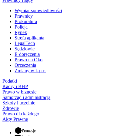
Prawnicy i sądy
Wymiar sprawiedliwości
Prawnicy
Prokuratura
Policja
Rynek
Strefa aplikanta
LegalTech
Sędziowie
E-doręczenia
Prawo na Oko
Orzeczenia
Zmiany w k.p.c.
Podatki
Kadry i BHP
Prawo w biznesie
Samorząd i administracja
Szkoły i uczelnie
Zdrowie
Prawo dla każdego
Akty Prawne
- otwiera się w nowej karcie
Promocje