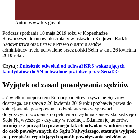
Autor: www.krs.gov.pl
Podczas spotkania 10 maja 2019 roku w Kopenhadze
Stowarzyszenie omawiało zmiany w ustawie o Krajowej Radzie
Sądownictwa oraz ustawie Prawo o ustroju sądów
administracyjnych, uchwalone przez polski Sejm w dnu 26 kwietnia
2019 roku.
Czytaj:
Zniesienie odwołań od uchwał KRS wskazujących
kandydatów do SN uchwalone już także przez Senat>>
Wyjątek od zasad powoływania sędziów
- Z wielkim niepokojem Europejskie Stowarzyszenie Sędziów
dostrzega, że ustawa z 26 kwietnia 2019 roku pozbawia prawa do
zainicjowania postępowania odwoławczego w sprawach
dotyczących powołania do pełnienia urzędu na stanowisku sędziego
Sądu Najwyższego - czytamy w rezolucji. Zdaniem jej autorów,
usunięcie z porządku prawnego takich odwołań w odniesieniu
do osób powoływanych do Sądu Najwyższego, statuuje wyjątek
od przepisów regulujących sposób powoływania sędziów w