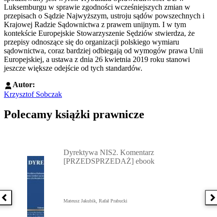
Luksemburgu w sprawie zgodności wcześniejszych zmian w
przepisach o Sądzie Najwyższym, ustroju sądów powszechnych i
Krajowej Radzie Sądownictwa z prawem unijnym. I w tym
kontekście Europejskie Stowarzyszenie Sędziów stwierdza, że
przepisy odnoszące się do organizacji polskiego wymiaru
sądownictwa, coraz bardziej odbiegają od wymogów prawa Unii
Europejskiej, a ustawa z dnia 26 kwietnia 2019 roku stanowi
jeszcze większe odejście od tych standardów.
Autor:
Krzysztof Sobczak
Polecamy książki prawnicze
Przejdź do: Dyrektywa NIS2. Komentarz [PRZEDSPRZEDAŻ] ebook,
Dyrektywa NIS2. Komentarz
[PRZEDSPRZEDAŻ] ebook
Poprzednia książka
N
Mateusz Jakubik, Rafał Prabucki