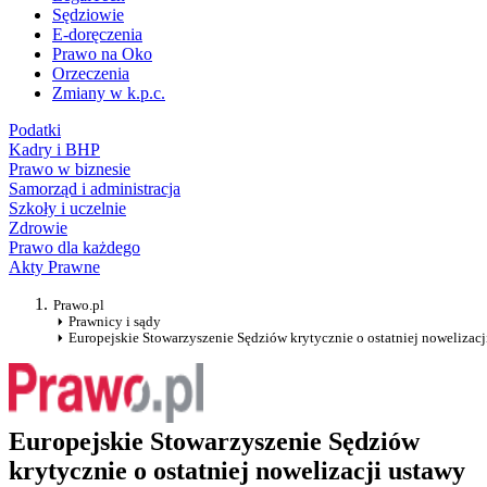
Sędziowie
E-doręczenia
Prawo na Oko
Orzeczenia
Zmiany w k.p.c.
Podatki
Kadry i BHP
Prawo w biznesie
Samorząd i administracja
Szkoły i uczelnie
Zdrowie
Prawo dla każdego
Akty Prawne
Prawo.pl
Prawnicy i sądy
Europejskie Stowarzyszenie Sędziów krytycznie o ostatniej nowelizac
Europejskie Stowarzyszenie Sędziów
krytycznie o ostatniej nowelizacji ustawy