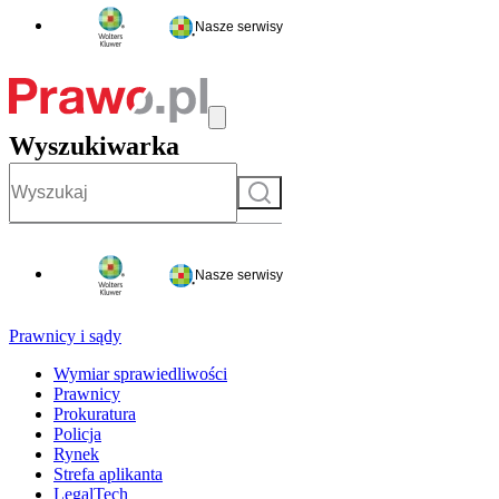
Nasze serwisy
Wyszukiwarka
Szukaj
Nasze serwisy
Prawnicy i sądy
Wymiar sprawiedliwości
Prawnicy
Prokuratura
Policja
Rynek
Strefa aplikanta
LegalTech