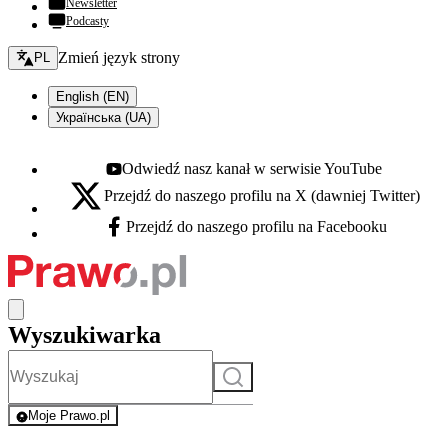
Newsletter
Podcasty
Zmień język - bieżący:
Zmień język strony
PL
English (EN)
Українська (UA)
Odwiedź nasz kanał w serwisie YouTube
Youtube - otwiera się w nowej karcie
Przejdź do naszego profilu na X (dawniej Twitter)
X - otwiera się w nowej karcie
Przejdź do naszego profilu na Facebooku
Facebook - otwiera się w nowej karcie
Wyszukiwarka
Szukaj
Moje Prawo.pl
- rejestracja i logowanie do serwisu