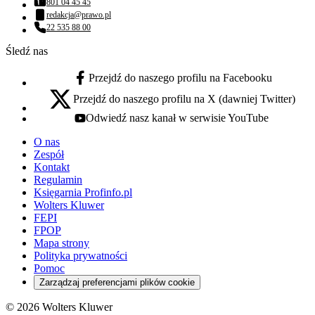
801 04 45 45
Numer telefonu:
redakcja@prawo.pl
Adres email:
22 535 88 00
Numer telefonu:
Śledź nas
Przejdź do naszego profilu na Facebooku
facebook - otwiera się w nowej karcie
Przejdź do naszego profilu na X (dawniej Twitter)
x - otwiera się w nowej karcie
Odwiedź nasz kanał w serwisie YouTube
youtube - otwiera się w nowej karcie
O nas
Zespół
Kontakt
Regulamin
Księgarnia Profinfo.pl
Wolters Kluwer
FEPI
FPOP
Mapa strony
Polityka prywatności
Pomoc
Zarządzaj preferencjami plików cookie
© 2026 Wolters Kluwer