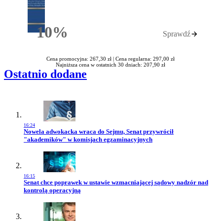
10%
Sprawdź
Rabatu
Cena promocyjna: 267,30 zł |
Cena regularna: 297,00 zł
Najniższa cena w ostatnich 30 dniach: 207,90 zł
Ostatnio dodane
16:24
Przejdź do artykułu:
Nowela adwokacka wraca do Sejmu, Senat przywrócił
"akademików" w komisjach egzaminacyjnych
16:15
Przejdź do artykułu:
Senat chce poprawek w ustawie wzmacniającej sądowy nadzór nad
kontrolą operacyjną