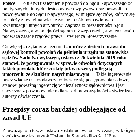
Polsce
. - To ułatwi uzależnienie powołań do Sądu Najwyższego od
politycznych i innych niestosownych wpływów oraz pozwoli na
powoływanie do Sądu Najwyższego, w miejsce sędziów, którym się
to należy z uwagi na własne zasługi, osób pozbawionych
kwalifikacji i innych atrybutów. Zagraża to niezależności Sądu
Najwyższego, a w kolejności sądom niższego rzędu, a w ten sposób
podważa zasadę rządów prawa - stwierdza Stowarzyszenie.
Co więcej - czytamy w rezolucji -
oprócz zniesienia prawa do
sądowej kontroli powołań do pełnienia urzędu na stanowiska
sędziów Sadu Najwyższego, ustawa z 26 kwietnia 2019 roku
stanowi, że postępowania w sprawie odwołań dotyczących
takich powołań, które zostały już wszczęte, podlegają
umorzeniu ze skutkiem natychmiastowym
. - Takie ingerowanie
przez władzę ustawodawczą w toczące się postępowania sądowe,
stanowi poważną ingerencję w niezależność sądownictwa i jest
sprzeczne z poszanowaniem dla zasad praworządności - stwierdzają
autorzy oświadczenia.
Przepisy coraz bardziej odbiegające od
zasad UE
Zauważają oni też, że ustawa została uchwalona w czasie, w którym
spodziewany jest wyrok Trybunału Sprawiedliwości UE w