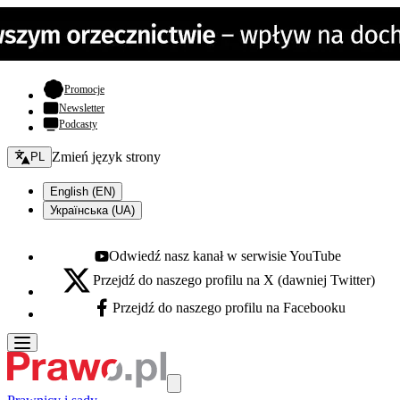
- otwiera się w nowej karcie
Promocje
Newsletter
Podcasty
Zmień język - bieżący:
Zmień język strony
PL
English (EN)
Українська (UA)
Odwiedź nasz kanał w serwisie YouTube
Youtube - otwiera się w nowej karcie
Przejdź do naszego profilu na X (dawniej Twitter)
X - otwiera się w nowej karcie
Przejdź do naszego profilu na Facebooku
Facebook - otwiera się w nowej karcie