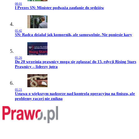
08:01
Przejdź do artykułu:
I Prezes SN: Minister podważa zaufanie do sędziów
05:42
Przejdź do artykułu:
SN: Radca działał jak komornik, ale samowolnie. Nie poniesie kary
05:26
Przejdź do artykułu:
Do 20 września prawnicy mogą się zgłaszać do 15. edycji Rising Stars
Prawnicy – liderzy jutra
05:21
Przejdź do artykułu:
Ustawa o większym nadzorze nad kontrolą operacyjną na finiszu, ale
problemy raczej nie znikną