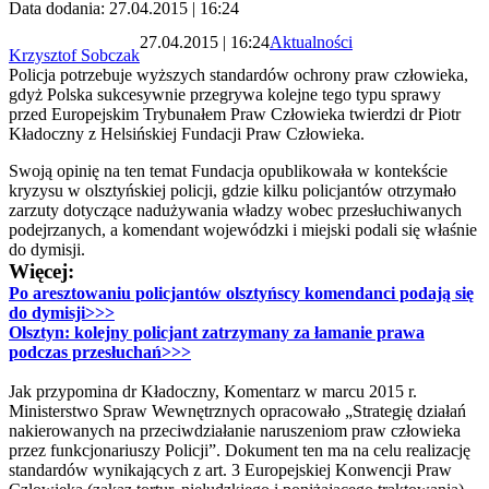
Data dodania: 27.04.2015 | 16:24
27.04.2015 | 16:24
Aktualności
Krzysztof Sobczak
Policja potrzebuje wyższych standardów ochrony praw człowieka,
gdyż Polska sukcesywnie przegrywa kolejne tego typu sprawy
przed Europejskim Trybunałem Praw Człowieka twierdzi dr Piotr
Kładoczny z Helsińskiej Fundacji Praw Człowieka.
Swoją opinię na ten temat Fundacja opublikowała w kontekście
kryzysu w olsztyńskiej policji, gdzie kilku policjantów otrzymało
zarzuty dotyczące nadużywania władzy wobec przesłuchiwanych
podejrzanych, a komendant wojewódzki i miejski podali się właśnie
do dymisji.
Więcej:
Po aresztowaniu policjantów olsztyńscy komendanci podają się
do dymisji>>>
Olsztyn: kolejny policjant zatrzymany za łamanie prawa
podczas przesłuchań>>>
Jak przypomina dr Kładoczny, Komentarz w marcu 2015 r.
Ministerstwo Spraw Wewnętrznych opracowało „Strategię działań
nakierowanych na przeciwdziałanie naruszeniom praw człowieka
przez funkcjonariuszy Policji”. Dokument ten ma na celu realizację
standardów wynikających z art. 3 Europejskiej Konwencji Praw