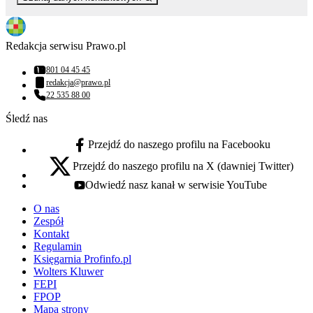
Redakcja serwisu Prawo.pl
801 04 45 45
Numer telefonu:
redakcja@prawo.pl
Adres email:
22 535 88 00
Numer telefonu:
Śledź nas
Przejdź do naszego profilu na Facebooku
facebook - otwiera się w nowej karcie
Przejdź do naszego profilu na X (dawniej Twitter)
x - otwiera się w nowej karcie
Odwiedź nasz kanał w serwisie YouTube
youtube - otwiera się w nowej karcie
O nas
Zespół
Kontakt
Regulamin
Księgarnia Profinfo.pl
Wolters Kluwer
FEPI
FPOP
Mapa strony