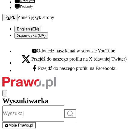
Newsletter
Podcasty
Zmień język - bieżący:
Zmień język strony
PL
English (EN)
Українська (UA)
Odwiedź nasz kanał w serwisie YouTube
Youtube - otwiera się w nowej karcie
Przejdź do naszego profilu na X (dawniej Twitter)
X - otwiera się w nowej karcie
Przejdź do naszego profilu na Facebooku
Facebook - otwiera się w nowej karcie
Wyszukiwarka
Szukaj
Moje Prawo.pl
- rejestracja i logowanie do serwisu