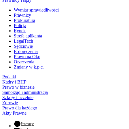
Prawnicy i sądy
Wymiar sprawiedliwości
Prawnicy
Prokuratura
Policja
Rynek
Strefa aplikanta
LegalTech
Sędziowie
E-doręczenia
Prawo na Oko
Orzeczenia
Zmiany w k.p.c.
Podatki
Kadry i BHP
Prawo w biznesie
Samorząd i administracja
Szkoły i uczelnie
Zdrowie
Prawo dla każdego
Akty Prawne
- otwiera się w nowej karcie
Promocje