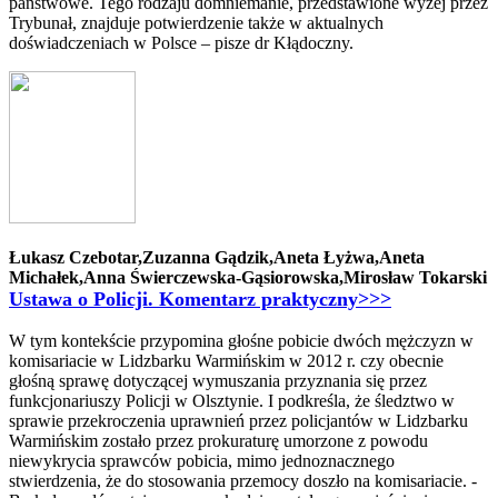
państwowe. Tego rodzaju domniemanie, przedstawione wyżej przez
Trybunał, znajduje potwierdzenie także w aktualnych
doświadczeniach w Polsce – pisze dr Kłądoczny.
Łukasz Czebotar,Zuzanna Gądzik,Aneta Łyżwa,Aneta
Michałek,Anna Świerczewska-Gąsiorowska,Mirosław Tokarski
Ustawa o Policji. Komentarz praktyczny>>>
W tym kontekście przypomina głośne pobicie dwóch mężczyzn w
komisariacie w Lidzbarku Warmińskim w 2012 r. czy obecnie
głośną sprawę dotyczącej wymuszania przyznania się przez
funkcjonariuszy Policji w Olsztynie. I podkreśla, że śledztwo w
sprawie przekroczenia uprawnień przez policjantów w Lidzbarku
Warmińskim zostało przez prokuraturę umorzone z powodu
niewykrycia sprawców pobicia, mimo jednoznacznego
stwierdzenia, że do stosowania przemocy doszło na komisariacie. -