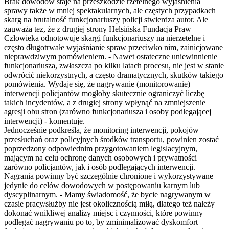
Brak dowodów staje na przeszkodzie rzetelnego wyjaśnienia
sprawy także w mniej spektakularnych, ale częstych przypadkach
skarg na brutalność funkcjonariuszy policji stwierdza autor. Ale
zauważa tez, że z drugiej strony Helsińska Fundacja Praw
Człowieka odnotowuje skargi funkcjonariuszy na nierzetelne i
często długotrwałe wyjaśnianie spraw przeciwko nim, zainicjowane
nieprawdziwym pomówieniem. - Nawet ostateczne uniewinnienie
funkcjonariusza, zwłaszcza po kilku latach procesu, nie jest w stanie
odwrócić niekorzystnych, a często dramatycznych, skutków takiego
pomówienia. Wydaje się, że nagrywanie (monitorowanie)
interwencji policjantów mogłoby skutecznie ograniczyć liczbę
takich incydentów, a z drugiej strony wpłynąć na zmniejszenie
agresji obu stron (zarówno funkcjonariusza i osoby podlegającej
interwencji) - komentuje.
Jednocześnie podkreśla, że monitoring interwencji, pokojów
przesłuchań oraz policyjnych środków transportu, powinien zostać
poprzedzony odpowiednim przygotowaniem legislacyjnym,
mającym na celu ochronę danych osobowych i prywatności
zarówno policjantów, jak i osób podlegających interwencji.
Nagrania powinny być szczególnie chronione i wykorzystywane
jedynie do celów dowodowych w postępowaniu karnym lub
dyscyplinarnym. - Mamy świadomość, że bycie nagrywanym w
czasie pracy/służby nie jest okolicznością miłą, dlatego też należy
dokonać wnikliwej analizy miejsc i czynności, które powinny
podlegać nagrywaniu po to, by zminimalizować dyskomfort