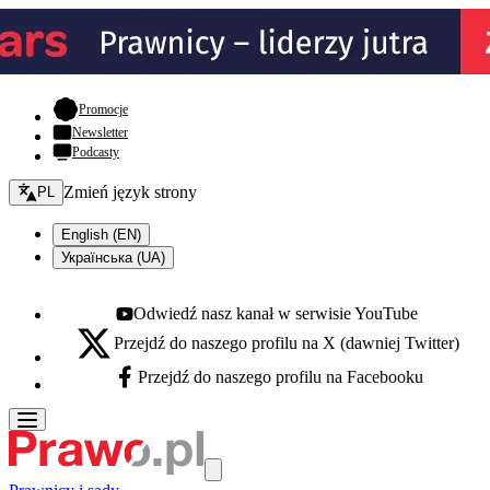
- otwiera się w nowej karcie
Promocje
Newsletter
Podcasty
Zmień język - bieżący:
Zmień język strony
PL
English (EN)
Українська (UA)
Odwiedź nasz kanał w serwisie YouTube
Youtube - otwiera się w nowej karcie
Przejdź do naszego profilu na X (dawniej Twitter)
X - otwiera się w nowej karcie
Przejdź do naszego profilu na Facebooku
Facebook - otwiera się w nowej karcie