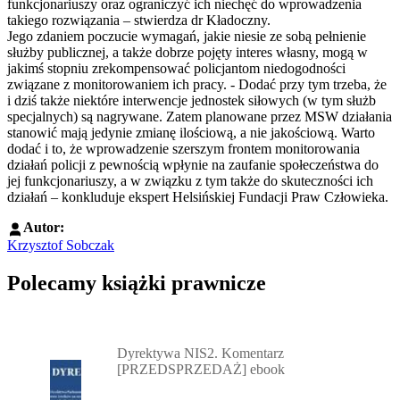
funkcjonariuszy oraz ograniczyć ich niechęć do wprowadzenia
takiego rozwiązania – stwierdza dr Kładoczny.
Jego zdaniem poczucie wymagań, jakie niesie ze sobą pełnienie
służby publicznej, a także dobrze pojęty interes własny, mogą w
jakimś stopniu zrekompensować policjantom niedogodności
związane z monitorowaniem ich pracy. - Dodać przy tym trzeba, że
i dziś także niektóre interwencje jednostek siłowych (w tym służb
specjalnych) są nagrywane. Zatem planowane przez MSW działania
stanowić mają jedynie zmianę ilościową, a nie jakościową. Warto
dodać i to, że wprowadzenie szerszym frontem monitorowania
działań policji z pewnością wpłynie na zaufanie społeczeństwa do
jej funkcjonariuszy, a w związku z tym także do skuteczności ich
działań – konkluduje ekspert Helsińskiej Fundacji Praw Człowieka.
Autor:
Krzysztof Sobczak
Polecamy książki prawnicze
Przejdź do: Dyrektywa NIS2. Komentarz [PRZEDSPRZEDAŻ] ebook,
Dyrektywa NIS2. Komentarz
[PRZEDSPRZEDAŻ] ebook