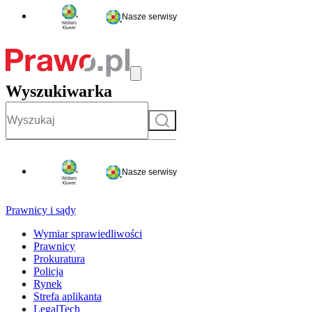
Nasze serwisy
Wyszukiwarka
Szukaj
Nasze serwisy
Prawnicy i sądy
Wymiar sprawiedliwości
Prawnicy
Prokuratura
Policja
Rynek
Strefa aplikanta
LegalTech