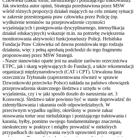
Człowieka (zakaz tortur, nieludzkiego i poniżającego traktowania).
Jak stwierdza autor opinii, Strategia przedstawiona przez MSW
wśród różnych propozycji działań mających na celu zmianę sytuacji
w zakresie przestrzegania praw człowieka przez Policję (np.
wydłużenie terminów na przeprowadzenie czynności
wyjaśniających i postępowania dyscyplinarnego, intensyfikacja
działań edukacyjnych) wskazuje m.in. na potrzebę zwiększenia
monitorowania aktywności funkcjonariuszy Policji. Helsińska
Fundacja Praw Człowieka od dawna postulowała tego rodzaju
działania, więc z pełną aprobatą podchodzi do tego fragmentu
proponowanej przez MSW Strategii.
- Nasze stanowisko oparte jest na analizie zarówno orzecznictwa
ETPC, jak i skarg wpływających do Fundacji, a także rekomendacji
organizacji międzynarodowych (CAT i CPT). Utrwalona linia
orzecznicza Trybunału (zaprezentowana również w sprawie
Dzwonkowski przeciwko Polsce) nakłada na państwo obowiązek
przeprowadzenia skutecznego śledztwa z urzędu w celu
wyjaśnienia, czy i w jaki sposób doszło do naruszenia art. 3
Konwencji. Śledztwo takie powinno być w stanie doprowadzić do
zidentyfikowania i ukarania osób odpowiedzialnych. W
przeciwnym wypadku ogólny, określony w prawie zakaz
stosowania tortur oraz nieludzkiego i poniżającego traktowania i
karania, byłby, pomimo swojego fundamentalnego znaczenia,
nieskuteczny w praktyce i mógłby prowadzić w niektórych
przypadkach do nadużywania swych uprawnień przez organy