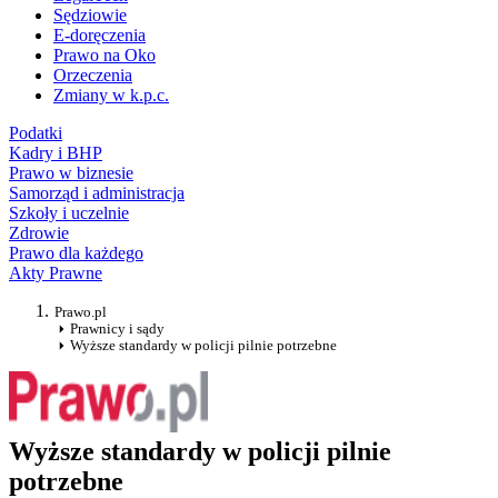
Sędziowie
E-doręczenia
Prawo na Oko
Orzeczenia
Zmiany w k.p.c.
Podatki
Kadry i BHP
Prawo w biznesie
Samorząd i administracja
Szkoły i uczelnie
Zdrowie
Prawo dla każdego
Akty Prawne
Prawo.pl
Prawnicy i sądy
Wyższe standardy w policji pilnie potrzebne
Wyższe standardy w policji pilnie
potrzebne