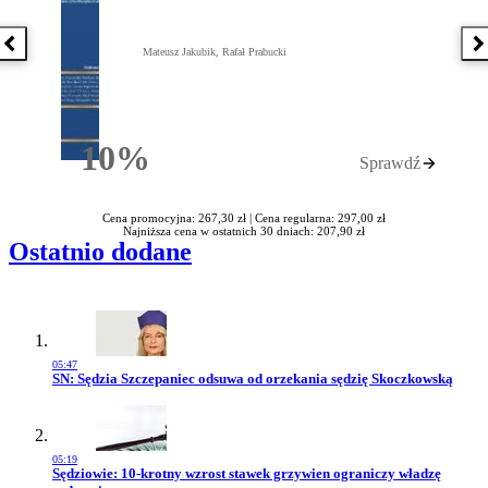
Poprzednia książka
N
Mateusz Jakubik, Rafał Prabucki
10%
Sprawdź
Rabatu
Cena promocyjna: 267,30 zł |
Cena regularna: 297,00 zł
Najniższa cena w ostatnich 30 dniach: 207,90 zł
Ostatnio dodane
05:47
Przejdź do artykułu:
SN: Sędzia Szczepaniec odsuwa od orzekania sędzię Skoczkowską
05:19
Przejdź do artykułu:
Sędziowie: 10-krotny wzrost stawek grzywien ograniczy władzę