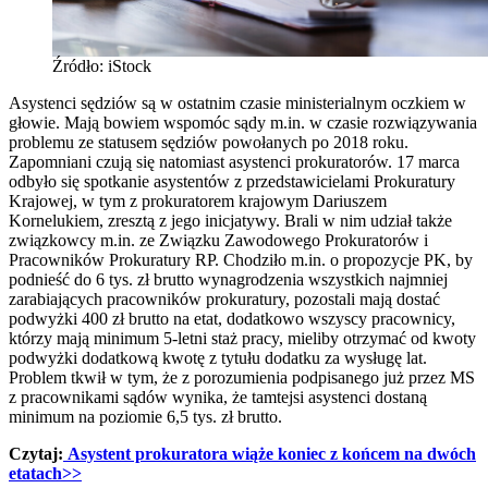
Źródło: iStock
Asystenci sędziów są w ostatnim czasie ministerialnym oczkiem w
głowie. Mają bowiem wspomóc sądy m.in. w czasie rozwiązywania
problemu ze statusem sędziów powołanych po 2018 roku.
Zapomniani czują się natomiast asystenci prokuratorów. 17 marca
odbyło się spotkanie asystentów z przedstawicielami Prokuratury
Krajowej, w tym z prokuratorem krajowym Dariuszem
Kornelukiem, zresztą z jego inicjatywy. Brali w nim udział także
związkowcy m.in. ze Związku Zawodowego Prokuratorów i
Pracowników Prokuratury RP. Chodziło m.in. o propozycje PK, by
podnieść do 6 tys. zł brutto wynagrodzenia wszystkich najmniej
zarabiających pracowników prokuratury, pozostali mają dostać
podwyżki 400 zł brutto na etat, dodatkowo wszyscy pracownicy,
którzy mają minimum 5-letni staż pracy, mieliby otrzymać od kwoty
podwyżki dodatkową kwotę z tytułu dodatku za wysługę lat.
Problem tkwił w tym, że z porozumienia podpisanego już przez MS
z pracownikami sądów wynika, że tamtejsi asystenci dostaną
minimum na poziomie 6,5 tys. zł brutto.
Czytaj:
Asystent prokuratora wiąże koniec z końcem na dwóch
etatach>>