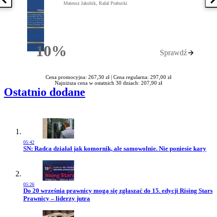
Poprzednia książka
N
Mateusz Jakubik, Rafał Prabucki
10%
Sprawdź
Rabatu
Cena promocyjna: 267,30 zł |
Cena regularna: 297,00 zł
Najniższa cena w ostatnich 30 dniach: 207,90 zł
Ostatnio dodane
05:42
Przejdź do artykułu:
SN: Radca działał jak komornik, ale samowolnie. Nie poniesie kary
05:26
Przejdź do artykułu:
Do 20 września prawnicy mogą się zgłaszać do 15. edycji Rising Stars
Prawnicy – liderzy jutra