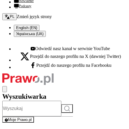
Newsletter
Podcasty
Zmień język - bieżący:
Zmień język strony
PL
English (EN)
Українська (UA)
Odwiedź nasz kanał w serwisie YouTube
Youtube - otwiera się w nowej karcie
Przejdź do naszego profilu na X (dawniej Twitter)
X - otwiera się w nowej karcie
Przejdź do naszego profilu na Facebooku
Facebook - otwiera się w nowej karcie
Wyszukiwarka
Szukaj
Moje Prawo.pl
- rejestracja i logowanie do serwisu