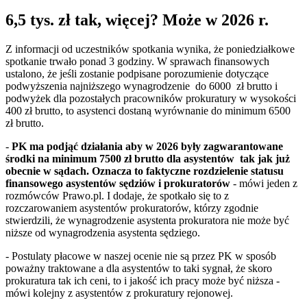
6,5 tys. zł tak, więcej? Może w 2026 r.
Z informacji od uczestników spotkania wynika, że poniedziałkowe
spotkanie trwało ponad 3 godziny. W sprawach finansowych
ustalono, że jeśli zostanie podpisane porozumienie dotyczące
podwyższenia najniższego wynagrodzenie do 6000 zł brutto i
podwyżek dla pozostałych pracowników prokuratury w wysokości
400 zł brutto, to asystenci dostaną wyrównanie do minimum 6500
zł brutto.
-
PK ma podjąć działania aby w 2026 były zagwarantowane
środki na minimum 7500 zł brutto dla asystentów tak jak już
obecnie w sądach. Oznacza to faktyczne rozdzielenie statusu
finansowego asystentów sędziów i prokuratorów
- mówi jeden z
rozmówców Prawo.pl. I dodaje, że spotkało się to z
rozczarowaniem asystentów prokuratorów, którzy zgodnie
stwierdzili, że wynagrodzenie asystenta prokuratora nie może być
niższe od wynagrodzenia asystenta sędziego.
- Postulaty płacowe w naszej ocenie nie są przez PK w sposób
poważny traktowane a dla asystentów to taki sygnał, że skoro
prokuratura tak ich ceni, to i jakość ich pracy może być niższa -
mówi kolejny z asystentów z prokuratury rejonowej.