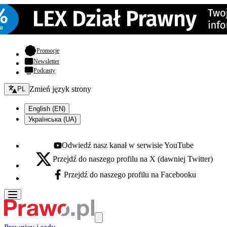
- otwiera się w nowej karcie
Promocje
Newsletter
Podcasty
Zmień język - bieżący:
Zmień język strony
PL
English (EN)
Українська (UA)
Odwiedź nasz kanał w serwisie YouTube
Youtube - otwiera się w nowej karcie
Przejdź do naszego profilu na X (dawniej Twitter)
X - otwiera się w nowej karcie
Przejdź do naszego profilu na Facebooku
Facebook - otwiera się w nowej karcie