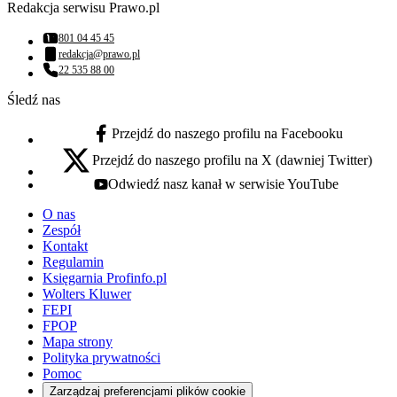
Redakcja serwisu Prawo.pl
801 04 45 45
Numer telefonu:
redakcja@prawo.pl
Adres email:
22 535 88 00
Numer telefonu:
Śledź nas
Przejdź do naszego profilu na Facebooku
facebook - otwiera się w nowej karcie
Przejdź do naszego profilu na X (dawniej Twitter)
x - otwiera się w nowej karcie
Odwiedź nasz kanał w serwisie YouTube
youtube - otwiera się w nowej karcie
O nas
Zespół
Kontakt
Regulamin
Księgarnia Profinfo.pl
Wolters Kluwer
FEPI
FPOP
Mapa strony
Polityka prywatności
Pomoc
Zarządzaj preferencjami plików cookie