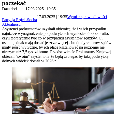
poczekać
Data dodania: 17.03.2025 | 19:35
17.03.2025 | 19:35
Wymiar sprawiedliwości
Patrycja Rojek-Socha
Aktualności
Asystenci prokuratorów uzyskali obietnicę, że i w ich przypadku
najniższe wynagrodzenie po podwyżkach wyniesie 6500 zł brutto,
czyli teoretycznie tyle co w przypadku asystentów sędziów. Ci
ostatni jednak mają dostać jeszcze więcej - bo do dyrektorów sądów
miały pójść wytyczne, by ich płace kształtować na poziomie nie
niższym niż 7,5 tys. zł brutto. Przedstawiciele Prokuratury Krajowej
obiecali "swoim" asystentom, że będą zabiegać by taką podwyżkę
dolnych widełek dostali w 2026 r.