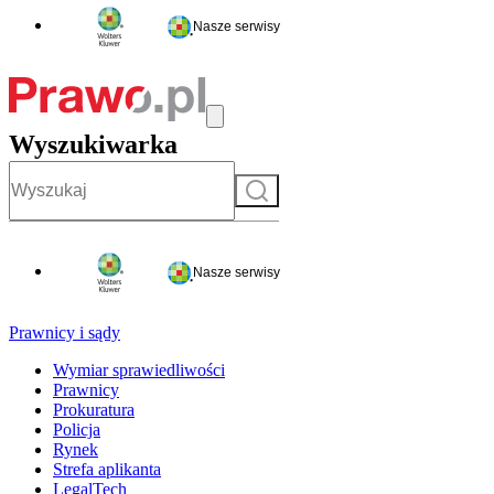
Nasze serwisy
Wyszukiwarka
Szukaj
Nasze serwisy
Prawnicy i sądy
Wymiar sprawiedliwości
Prawnicy
Prokuratura
Policja
Rynek
Strefa aplikanta
LegalTech