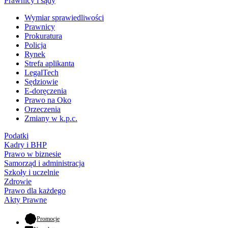
Prawnicy i sądy
Wymiar sprawiedliwości
Prawnicy
Prokuratura
Policja
Rynek
Strefa aplikanta
LegalTech
Sędziowie
E-doręczenia
Prawo na Oko
Orzeczenia
Zmiany w k.p.c.
Podatki
Kadry i BHP
Prawo w biznesie
Samorząd i administracja
Szkoły i uczelnie
Zdrowie
Prawo dla każdego
Akty Prawne
- otwiera się w nowej karcie
Promocje