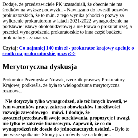
Dodaje, że przedstawiciele PK uzasadniali, że obecnie nie ma
środków na wyższe podwyżki. - Nawiązano do kwestii pozwów
prokuratorskich, że to m.in. z tego wynika (chodzi o pozwy za
wyliczenie prokuratorom w latach 2021-2022 wynagrodzenie na
podstawie ustawy okołobudżetowej a nie Prawa o prokuraturze), a
przecież wynagrodzenia prokuratorskie to inna część budżetu
prokuratury - zaznacza.
Czytaj:
Co najmniej 140 mln zł - prokurator krajowy apeluje o
środki na prokuratorskie pozwy>>
Merytoryczna dyskusja
Prokurator Przemysław Nowak, rzecznik prasowy Prokuratury
Krajowej podkreśla, że była to wielogodzinna merytoryczna
rozmowa.
-
Nie dotyczyła tylko wynagrodzeń, ale też innych kwestii, w
tym warunków pracy, zakresu obowiązków i możliwości
rozwoju zawodowego - mówi. I dodaje, że
asystenci przedstawili swoje oczekiwania, propozycje i uwagi,
nie tylko w zakresie finansowym. Zapewnił, że co do
wynagrodzeń nie doszło do jednoznacznych ustaleń.
- Było to
pierwsze spotkanie. Strony już umówiły się na kolejne -