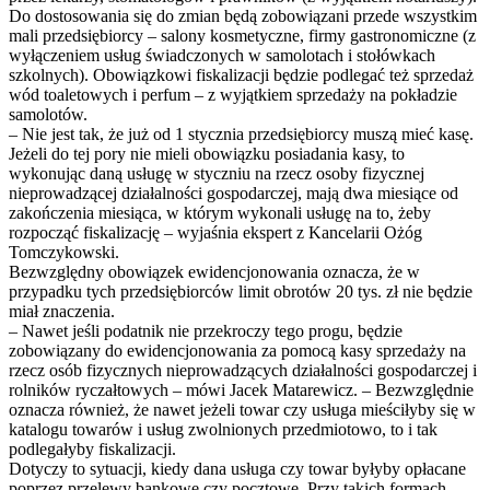
Do dostosowania się do zmian będą zobowiązani przede wszystkim
mali przedsiębiorcy – salony kosmetyczne, firmy gastronomiczne (z
wyłączeniem usług świadczonych w samolotach i stołówkach
szkolnych). Obowiązkowi fiskalizacji będzie podlegać też sprzedaż
wód toaletowych i perfum – z wyjątkiem sprzedaży na pokładzie
samolotów.
– Nie jest tak, że już od 1 stycznia przedsiębiorcy muszą mieć kasę.
Jeżeli do tej pory nie mieli obowiązku posiadania kasy, to
wykonując daną usługę w styczniu na rzecz osoby fizycznej
nieprowadzącej działalności gospodarczej, mają dwa miesiące od
zakończenia miesiąca, w którym wykonali usługę na to, żeby
rozpocząć fiskalizację – wyjaśnia ekspert z Kancelarii Ożóg
Tomczykowski.
Bezwzględny obowiązek ewidencjonowania oznacza, że w
przypadku tych przedsiębiorców limit obrotów 20 tys. zł nie będzie
miał znaczenia.
– Nawet jeśli podatnik nie przekroczy tego progu, będzie
zobowiązany do ewidencjonowania za pomocą kasy sprzedaży na
rzecz osób fizycznych nieprowadzących działalności gospodarczej i
rolników ryczałtowych – mówi Jacek Matarewicz. – Bezwzględnie
oznacza również, że nawet jeżeli towar czy usługa mieściłyby się w
katalogu towarów i usług zwolnionych przedmiotowo, to i tak
podlegałyby fiskalizacji.
Dotyczy to sytuacji, kiedy dana usługa czy towar byłyby opłacane
poprzez przelewy bankowe czy pocztowe. Przy takich formach