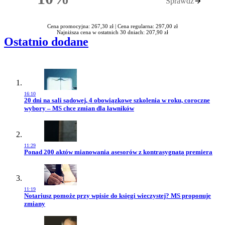
Sprawdź
Rabatu
Cena promocyjna: 267,30 zł |
Cena regularna: 297,00 zł
Najniższa cena w ostatnich 30 dniach: 207,90 zł
Ostatnio dodane
16:10
Przejdź do artykułu:
20 dni na sali sądowej, 4 obowiązkowe szkolenia w roku, coroczne
wybory – MS chce zmian dla ławników
11:29
Przejdź do artykułu:
Ponad 200 aktów mianowania asesorów z kontrasygnatą premiera
11:19
Przejdź do artykułu:
Notariusz pomoże przy wpisie do księgi wieczystej? MS proponuje
zmiany