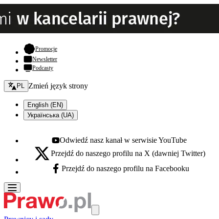
- otwiera się w nowej karcie
Promocje
Newsletter
Podcasty
Zmień język - bieżący:
Zmień język strony
PL
English (EN)
Українська (UA)
Odwiedź nasz kanał w serwisie YouTube
Youtube - otwiera się w nowej karcie
Przejdź do naszego profilu na X (dawniej Twitter)
X - otwiera się w nowej karcie
Przejdź do naszego profilu na Facebooku
Facebook - otwiera się w nowej karcie