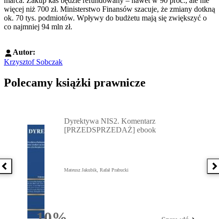
marca. Zakup kas będzie refundowany – nawet w 90 proc., ale nie
więcej niż 700 zł. Ministerstwo Finansów szacuje, że zmiany dotkną
ok. 70 tys. podmiotów. Wpływy do budżetu mają się zwiększyć o
co najmniej 94 mln zł.
Autor:
Krzysztof Sobczak
Polecamy książki prawnicze
Przejdź do: Dyrektywa NIS2. Komentarz [PRZEDSPRZEDAŻ] ebook,
Dyrektywa NIS2. Komentarz
[PRZEDSPRZEDAŻ] ebook
Poprzednia książka
N
Mateusz Jakubik, Rafał Prabucki
10%