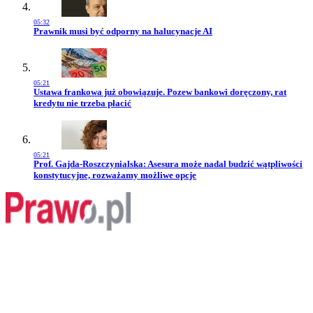
05:32
Przejdź do artykułu:
Prawnik musi być odporny na halucynacje AI
05:21
Przejdź do artykułu:
Ustawa frankowa już obowiązuje. Pozew bankowi doręczony, rat
kredytu nie trzeba płacić
05:21
Przejdź do artykułu:
Prof. Gajda-Roszczynialska: Asesura może nadal budzić wątpliwości
konstytucyjne, rozważamy możliwe opcje