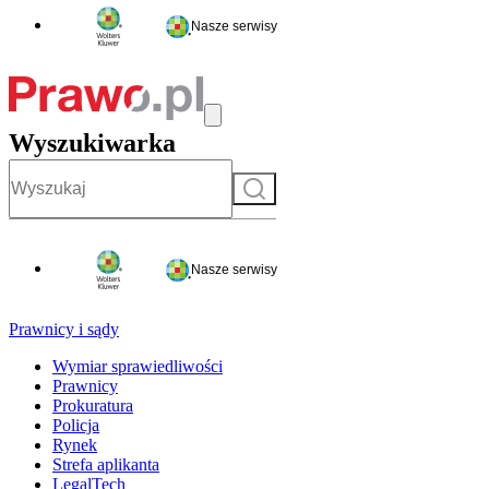
Nasze serwisy
Wyszukiwarka
Szukaj
Nasze serwisy
Prawnicy i sądy
Wymiar sprawiedliwości
Prawnicy
Prokuratura
Policja
Rynek
Strefa aplikanta
LegalTech