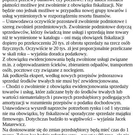
płatności możliwe jest zwolnienie z obowiązku fiskalizacji. Nie
będzie ono jednak możliwe w przypadku nowej grupy towarów i
usług wymienionych w rozporządzeniu resortu finansów.
– Ustawodawca oczywiście pozostawił zwolnienie podmiotowe i
szereg zwolnień przedmiotowych. Zwolnienie podmiotowe dotyczą
sprzedawców, którzy świadczą inne usługi i sprzedają inne towary
niż te wymienione w katalogu – oni mają obowiązek fiskalizacji
dopiero po przekroczeniu 20 tys. zł obrotu sprzedaży na rzecz osób
fizycznych. Oczywiście te 20 tys. zł jest proporcjonalnie przeliczane
w skali roku – wyjaśnia doradca podatkowy.
Z obowiązku ewidencjonowania będą zwolnione usługi związane
m.in. z odprowadzaniem ścieków, zbieraniem odpadów, transportem
osób, pocztowe czy związane z noclegiem.
Jak podkreśla ekspert, według nowych przepisów jednorazowa
sprzedaż środków trwałych nie musi być zewidencjonowana.
– Chodzi o zwolnienie z obowiązku ewidencjonowania sprzedaży
towarów i usług, które zaliczane były do środków trwałych lub
wartości niematerialnych i prawnych przedsiębiorcy podlegających
amortyzacji w rozumieniu przepisów o podatku dochodowym.
Ustawodawca wyszedł naprzeciw potrzebom rynku i od 1 stycznia
nie ma obowiązku, by fiskalizować sporadyczne sprzedaże majątku
firmowego. Dotychczas budziło to wątpliwości – wyjaśnia Jacek
Matarewicz.
Na dostosowanie się do zmian przedsiębiorcy będą mieć czas do 1