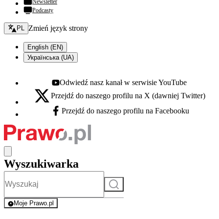
Newsletter
Podcasty
Zmień język - bieżący:
Zmień język strony
PL
English (EN)
Українська (UA)
Odwiedź nasz kanał w serwisie YouTube
Youtube - otwiera się w nowej karcie
Przejdź do naszego profilu na X (dawniej Twitter)
X - otwiera się w nowej karcie
Przejdź do naszego profilu na Facebooku
Facebook - otwiera się w nowej karcie
Wyszukiwarka
Szukaj
Moje Prawo.pl
- rejestracja i logowanie do serwisu