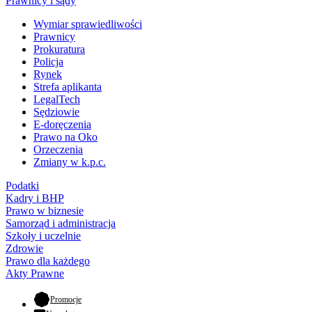
Prawnicy i sądy
Wymiar sprawiedliwości
Prawnicy
Prokuratura
Policja
Rynek
Strefa aplikanta
LegalTech
Sędziowie
E-doręczenia
Prawo na Oko
Orzeczenia
Zmiany w k.p.c.
Podatki
Kadry i BHP
Prawo w biznesie
Samorząd i administracja
Szkoły i uczelnie
Zdrowie
Prawo dla każdego
Akty Prawne
- otwiera się w nowej karcie
Promocje