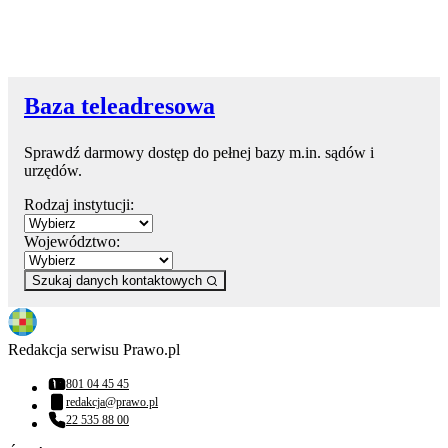
Baza teleadresowa
Sprawdź darmowy dostęp do pełnej bazy m.in. sądów i
urzędów.
Rodzaj instytucji:
Województwo:
Szukaj danych kontaktowych
Redakcja serwisu Prawo.pl
801 04 45 45
Numer telefonu:
redakcja@prawo.pl
Adres email:
22 535 88 00
Numer telefonu: