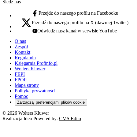
Śledź nas
Przejdź do naszego profilu na Facebooku
facebook - otwiera się w nowej karcie
Przejdź do naszego profilu na X (dawniej Twitter)
x - otwiera się w nowej karcie
Odwiedź nasz kanał w serwisie YouTube
youtube - otwiera się w nowej karcie
O nas
Zespół
Kontakt
Regulamin
Księgarnia Profinfo.pl
Wolters Kluwer
FEPI
FPOP
Mapa strony
Polityka prywatności
Pomoc
Zarządzaj preferencjami plików cookie
© 2026 Wolters Kluwer
Realizacja Ideo Powered by:
CMS Edito