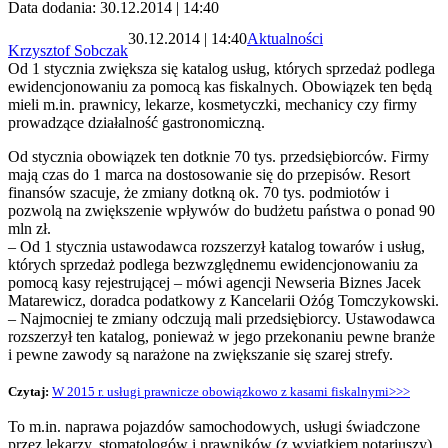
Data dodania: 30.12.2014 | 14:40
30.12.2014 | 14:40
Aktualności
Krzysztof Sobczak
Od 1 stycznia zwiększa się katalog usług, których sprzedaż podlega
ewidencjonowaniu za pomocą kas fiskalnych. Obowiązek ten będą
mieli m.in. prawnicy, lekarze, kosmetyczki, mechanicy czy firmy
prowadzące działalność gastronomiczną.
Od stycznia obowiązek ten dotknie 70 tys. przedsiębiorców. Firmy
mają czas do 1 marca na dostosowanie się do przepisów. Resort
finansów szacuje, że zmiany dotkną ok. 70 tys. podmiotów i
pozwolą na zwiększenie wpływów do budżetu państwa o ponad 90
mln zł.
– Od 1 stycznia ustawodawca rozszerzył katalog towarów i usług,
których sprzedaż podlega bezwzględnemu ewidencjonowaniu za
pomocą kasy rejestrującej – mówi agencji Newseria Biznes Jacek
Matarewicz, doradca podatkowy z Kancelarii Ożóg Tomczykowski.
– Najmocniej te zmiany odczują mali przedsiębiorcy. Ustawodawca
rozszerzył ten katalog, ponieważ w jego przekonaniu pewne branże
i pewne zawody są narażone na zwiększanie się szarej strefy.
Czytaj:
W 2015 r. usługi prawnicze obowiązkowo z kasami fiskalnymi>>>
To m.in. naprawa pojazdów samochodowych, usługi świadczone
przez lekarzy, stomatologów i prawników (z wyjątkiem notariuszy).