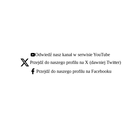
Odwiedź nasz kanał w serwisie YouTube
Youtube - otwiera się w nowej karcie
Przejdź do naszego profilu na X (dawniej Twitter)
X - otwiera się w nowej karcie
Przejdź do naszego profilu na Facebooku
Facebook - otwiera się w nowej karcie