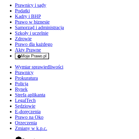
Prawnicy i sądy
Podatki
Kadry i BHP
Prawo w biznesie
Samorząd i administracja
Szkoły i uczelnie
Zdrowie
Prawo dla każdego
Akty Prawne
Moje Prawo.pl
- rejestracja i logowanie do serwisu
Wymiar sprawiedliwości
Prawnicy
Prokuratura
Policja
Rynek
Strefa aplikanta
LegalTech
Sędziowie
E-doręczenia
Prawo na Oko
Orzeczenia
Zmiany w k.p.c.