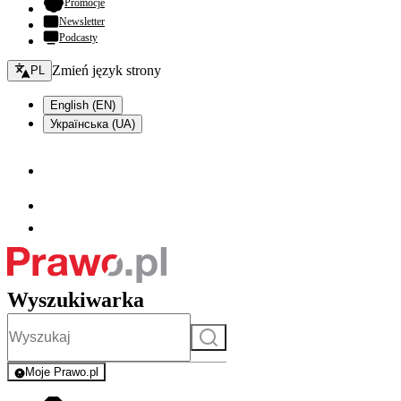
- otwiera się w nowej karcie
Promocje
Newsletter
Podcasty
Zmień język - bieżący:
Zmień język strony
PL
English (EN)
Українська (UA)
Wyszukiwarka
Szukaj
Moje Prawo.pl
- rejestracja i logowanie do serwisu