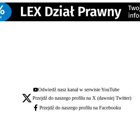
Odwiedź nasz kanał w serwisie YouTube
Youtube - otwiera się w nowej karcie
Przejdź do naszego profilu na X (dawniej Twitter)
X - otwiera się w nowej karcie
Przejdź do naszego profilu na Facebooku
Facebook - otwiera się w nowej karcie