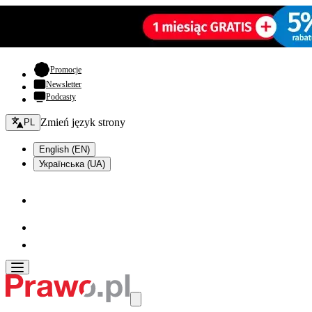
- otwiera się w nowej karcie
Promocje
Newsletter
Podcasty
Zmień język - bieżący:
Zmień język strony
PL
English (EN)
Українська (UA)