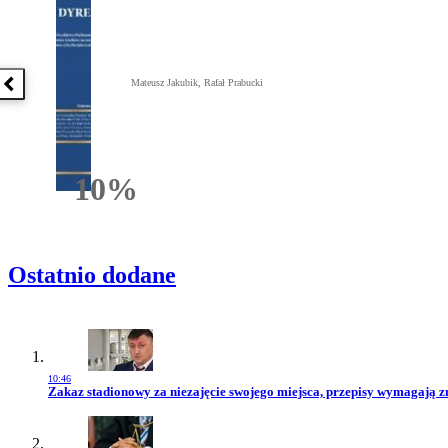
Mateusz Jakubik, Rafał Prabucki
Poprzednia książka
10%
Rabatu
Ostatnio dodane
10:46
Przejdź do artykułu:
Zakaz stadionowy za niezajęcie swojego miejsca, przepisy wymagają 