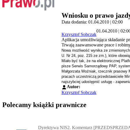
Wniosku o prawo jazdy 
Data dodania: 01.04.2010 | 02:00
01.04.2010 | 02:0
Krzysztof Sobczak
Aplikacja umożliwiająca składanie p
Trwają zaawansowane prace i robimy
Nowa możliwość wynika ze zmienionych p
U. Nr 24, poz. 215 ze zm.), które obowi
Miało być tak, że na elektronicznej Pla
pisze Serwis Samorządowy PAP, system 
Małgorzata Woźniak, rzecznik prasowy 
pracach uczestniczą przedstawiciele Min
najszybciej udostępnić usługę - zapewni
Autor:
Krzysztof Sobczak
Polecamy książki prawnicze
Przejdź do: Dyrektywa NIS2. Komentarz [PRZEDSPRZEDAŻ] ebook,
Dyrektywa NIS2. Komentarz [PRZEDSPRZEDA