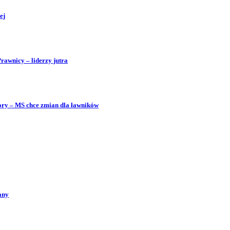
ej
Prawnicy – liderzy jutra
bory – MS chce zmian dla ławników
any