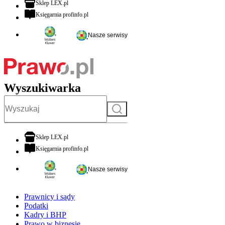
otwiera się w nowej karcie
Sklep LEX.pl
otwiera się w nowej karcie
Księgarnia profinfo.pl
Nasze serwisy
Wyszukiwarka
Szukaj
otwiera się w nowej karcie
Sklep LEX.pl
otwiera się w nowej karcie
Księgarnia profinfo.pl
Nasze serwisy
Prawnicy i sądy
Podatki
Kadry i BHP
Prawo w biznesie