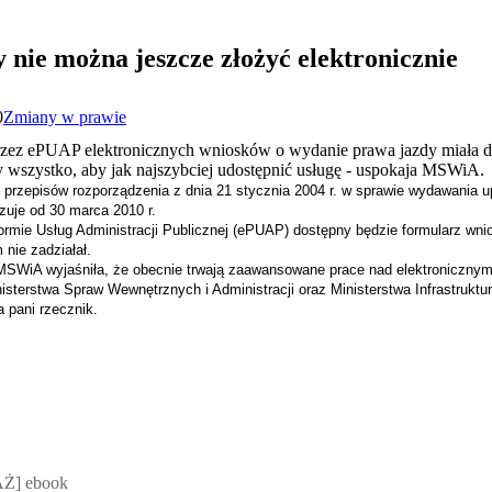
nie można jeszcze złożyć elektronicznie
0
Zmiany w prawie
rzez ePUAP elektronicznych wniosków o wydanie prawa jazdy miała dzia
 wszystko, aby jak najszybciej udostępnić usługę - uspokaja MSWiA.
rzepisów rozporządzenia z dnia 21 stycznia 2004 r. w sprawie wydawania u
ązuje od 30 marca 2010 r.
tformie Usług Administracji Publicznej (ePUAP) dostępny będzie formularz wn
nie zadziałał.
MSWiA wyjaśniła, że obecnie trwają zaawansowane prace nad elektroniczny
isterstwa Spraw Wewnętrznych i Administracji oraz Ministerstwa Infrastruktu
a pani rzecznik.
 Mateusz Jakubik, Rafał Prabucki - otwiera się w nowym oknie
Ż] ebook