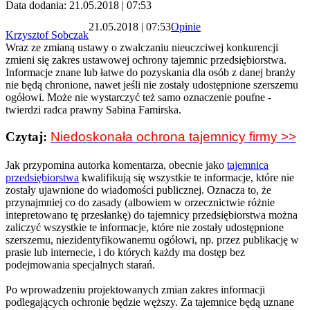
Data dodania: 21.05.2018 | 07:53
21.05.2018 | 07:53
Opinie
Krzysztof Sobczak
Wraz ze zmianą ustawy o zwalczaniu nieuczciwej konkurencji
zmieni się zakres ustawowej ochrony tajemnic przedsiębiorstwa.
Informacje znane lub łatwe do pozyskania dla osób z danej branży
nie będą chronione, nawet jeśli nie zostały udostępnione szerszemu
ogółowi. Może nie wystarczyć też samo oznaczenie poufne -
twierdzi radca prawny Sabina Famirska.
Czytaj:
Niedoskonała ochrona tajemnicy firmy >>
Jak przypomina autorka komentarza, obecnie jako
tajemnica
przedsiębiorstwa
kwalifikują się wszystkie te informacje, które nie
zostały ujawnione do wiadomości publicznej. Oznacza to, że
przynajmniej co do zasady (albowiem w orzecznictwie różnie
intepretowano tę przesłankę) do tajemnicy przedsiębiorstwa można
zaliczyć wszystkie te informacje, które nie zostały udostępnione
szerszemu, niezidentyfikowanemu ogółowi, np. przez publikację w
prasie lub internecie, i do których każdy ma dostęp bez
podejmowania specjalnych starań.
Po wprowadzeniu projektowanych zmian zakres informacji
podlegających ochronie będzie węższy. Za tajemnice będą uznane