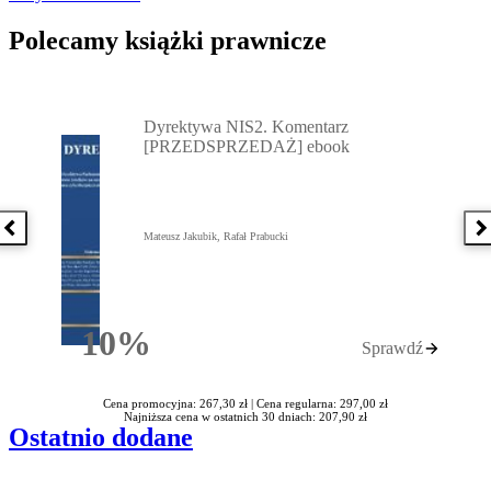
Polecamy książki prawnicze
Przejdź do: Dyrektywa NIS2. Komentarz [PRZEDSPRZEDAŻ] ebook,
Dyrektywa NIS2. Komentarz
[PRZEDSPRZEDAŻ] ebook
Poprzednia książka
N
Mateusz Jakubik, Rafał Prabucki
10%
Sprawdź
Rabatu
Cena promocyjna: 267,30 zł |
Cena regularna: 297,00 zł
Najniższa cena w ostatnich 30 dniach: 207,90 zł
Ostatnio dodane