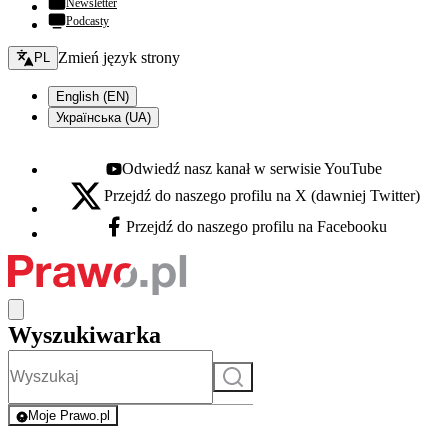
Newsletter
Podcasty
Zmień język - bieżący:
Zmień język strony
PL
English (EN)
Українська (UA)
Odwiedź nasz kanał w serwisie YouTube
Youtube - otwiera się w nowej karcie
Przejdź do naszego profilu na X (dawniej Twitter)
X - otwiera się w nowej karcie
Przejdź do naszego profilu na Facebooku
Facebook - otwiera się w nowej karcie
Wyszukiwarka
Szukaj
Moje Prawo.pl
- rejestracja i logowanie do serwisu