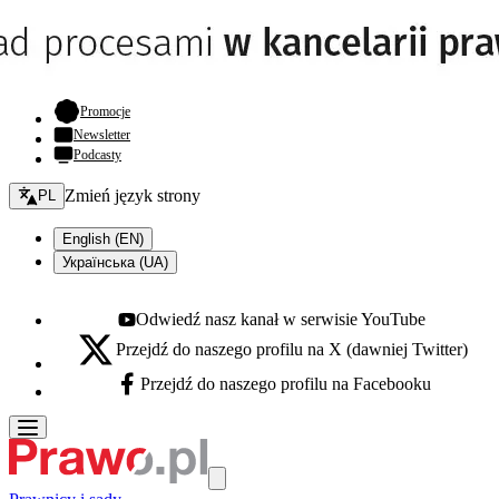
- otwiera się w nowej karcie
Promocje
Newsletter
Podcasty
Zmień język - bieżący:
Zmień język strony
PL
English (EN)
Українська (UA)
Odwiedź nasz kanał w serwisie YouTube
Youtube - otwiera się w nowej karcie
Przejdź do naszego profilu na X (dawniej Twitter)
X - otwiera się w nowej karcie
Przejdź do naszego profilu na Facebooku
Facebook - otwiera się w nowej karcie