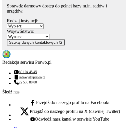
Sprawdź darmowy dostęp do pełnej bazy m.in. sądów i
urzędów.
Rodzaj instytucji:
Województwo:
Szukaj danych kontaktowych
Redakcja serwisu Prawo.pl
801 04 45 45
Numer telefonu:
redakcja@prawo.pl
Adres email:
22 535 88 00
Numer telefonu:
Śledź nas
Przejdź do naszego profilu na Facebooku
facebook - otwiera się w nowej karcie
Przejdź do naszego profilu na X (dawniej Twitter)
x - otwiera się w nowej karcie
Odwiedź nasz kanał w serwisie YouTube
youtube - otwiera się w nowej karcie