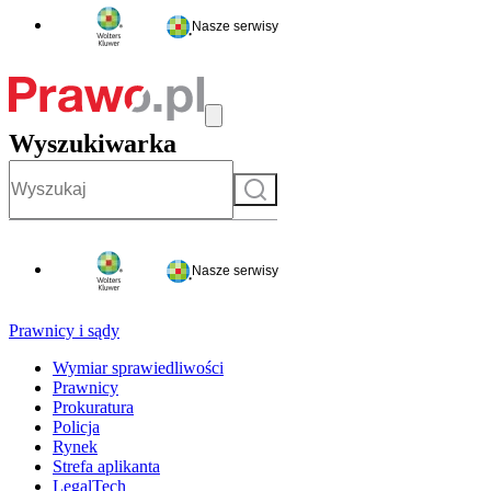
Nasze serwisy
Wyszukiwarka
Szukaj
Nasze serwisy
Prawnicy i sądy
Wymiar sprawiedliwości
Prawnicy
Prokuratura
Policja
Rynek
Strefa aplikanta
LegalTech