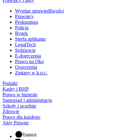
Prawnicy i sądy
Wymiar sprawiedliwości
Prawnicy
Prokuratura
Policja
Rynek
Strefa aplikanta
LegalTech
Sędziowie
E-doręczenia
Prawo na Oko
Orzeczenia
Zmiany w k.p.c.
Podatki
Kadry i BHP
Prawo w biznesie
Samorząd i administracja
Szkoły i uczelnie
Zdrowie
Prawo dla każdego
Akty Prawne
- otwiera się w nowej karcie
Promocje