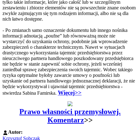
tylko takie informacje, które jako całość lub w szczególnym
zestawieniu i zbiorze elementów nie są powszechnie znane osobom
zwykle zajmującym się tym rodzajem informacji, albo nie są dla
nich łatwo dostępne.
- Po zmianach samo oznaczenie dokumentu lub innego nośnika
informacji adnotacją „poufne” lub równoważną może nie
wystarczyć do uzyskania ochrony, podobnie jak wprowadzenie
zabezpieczeń o charakterze technicznym. Nawet w sytuacjach
drastycznego wykorzystania tajemnic przedsiębiorstwa przez
nieuczciwego partnera handlowego poszkodowany przedsiębiorca
nie będzie w stanie zapewnić sobie ochrony, jeżeli wcześniej
zaniedbał sprawę zabezpieczenia swoich tajemnic. Wobec takiego
ryzyka optymalne byłoby zawarcie umowy o poufności lub
uzyskanie od partnera handlowego jednoznacznej deklaracji, że nie
będzie wykorzystywał i ujawniał tajemnic przedsiębiorstwa -
W
ięcej>>
stwierdza Sabina Famirska.
Prawo własności przemysłowej.
Komentarz
>>
Autor:
Krzysztof Sobczak