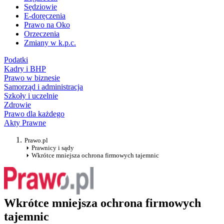
Sędziowie
E-doręczenia
Prawo na Oko
Orzeczenia
Zmiany w k.p.c.
Podatki
Kadry i BHP
Prawo w biznesie
Samorząd i administracja
Szkoły i uczelnie
Zdrowie
Prawo dla każdego
Akty Prawne
Prawo.pl
Prawnicy i sądy
Wkrótce mniejsza ochrona firmowych tajemnic
Wkrótce mniejsza ochrona firmowych
tajemnic