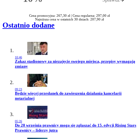
Rabatu
Cena promocyjna: 267,30 zł |
Cena regularna: 297,00 zł
Najniższa cena w ostatnich 30 dniach: 207,90 zł
Ostatnio dodane
10:46
Przejdź do artykułu:
Zakaz stadionowy za niezajęcie swojego miejsca, przepisy wymagają
zmiany
09:23
Przejdź do artykułu:
Będzie więcej przesłanek do zawieszenia działania kancelarii
notarialnej
05:26
Przejdź do artykułu:
Do 20 września prawnicy mogą się zgłaszać do 15. edycji Rising Stars
Prawnicy – liderzy jutra