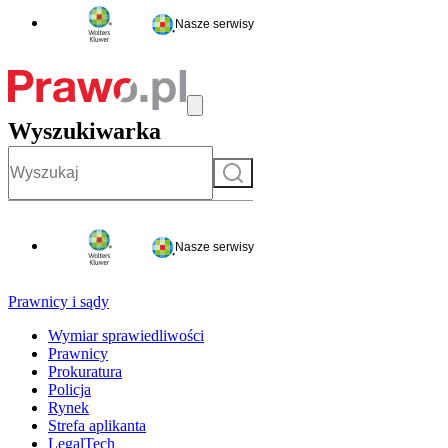
Nasze serwisy
Wyszukiwarka
Szukaj
Nasze serwisy
Prawnicy i sądy
Wymiar sprawiedliwości
Prawnicy
Prokuratura
Policja
Rynek
Strefa aplikanta
LegalTech