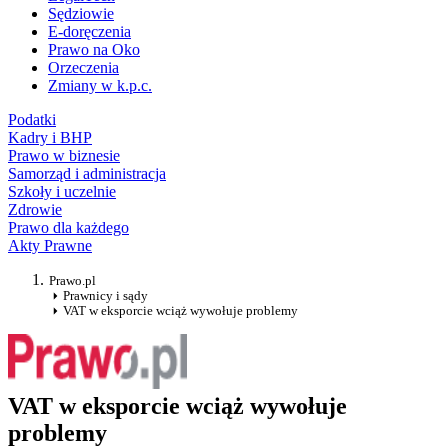
Sędziowie
E-doręczenia
Prawo na Oko
Orzeczenia
Zmiany w k.p.c.
Podatki
Kadry i BHP
Prawo w biznesie
Samorząd i administracja
Szkoły i uczelnie
Zdrowie
Prawo dla każdego
Akty Prawne
Prawo.pl
Prawnicy i sądy
VAT w eksporcie wciąż wywołuje problemy
VAT w eksporcie wciąż wywołuje
problemy