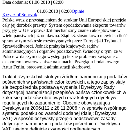
Data dodania: 01.06.2010 | 02:00
01.06.2010 | 02:00
Opinie
Krzysztof Sobczak
Polska wraz z przystąpieniem do struktur Unii Europejskiej przejęła
cały jej dorobek prawny. System opodatkowania eksportu towarów
przyjęty w UE wprowadził mechanizmy znane i akceptowane w
wielu państwach już od dawna. Stąd też stosunkowo niewielka ilość
spraw w tym zakresie rozstrzyganych przez Europejski Trybunał
Sprawiedliwości. Jednak praktyka krajowych sądów
administracyjnych i organów podatkowych świadczy o tym, że w
Polsce w dalszym ciągu występują liczne problemy związane z
eksportem towarów - pisze na łamach "Przeglądu Podatkowego
Artur Ferlin, pracownik administracji skarbowej.
Traktat Rzymski był istotnym źródłem harmonizacji podatków
pośrednich w państwach członkowskich, a jego zapisy stały
się bezpośrednią podstawą wydania I Dyrektywy Rady
dotyczącej harmonizacji przepisów państw członkowskich w
zakresie podatków obrotowych oraz kolejnych dyrektyw
regulujących to zagadnienie. Obecnie obowiązująca
Dyrektywa nr 2006/112 z 28.11.2006 r. w sprawie wspólnego
systemu podatku od wartości dodanej (dalej: Dyrektywa
VAT) w sposób oczywisty przejęła podstawowe zasady
dotyczące harmonizacji podatków pośrednich. Dyrektywa
VAT zawiera definicje czynności podlegających