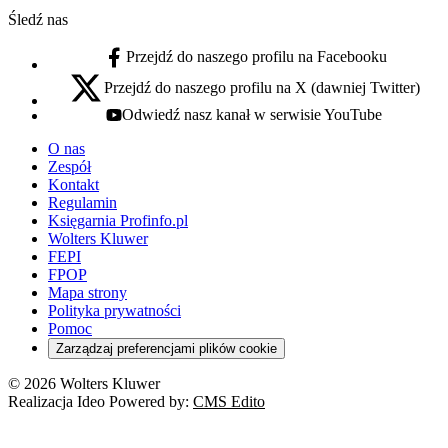
Śledź nas
Przejdź do naszego profilu na Facebooku
facebook - otwiera się w nowej karcie
Przejdź do naszego profilu na X (dawniej Twitter)
x - otwiera się w nowej karcie
Odwiedź nasz kanał w serwisie YouTube
youtube - otwiera się w nowej karcie
O nas
Zespół
Kontakt
Regulamin
Księgarnia Profinfo.pl
Wolters Kluwer
FEPI
FPOP
Mapa strony
Polityka prywatności
Pomoc
Zarządzaj preferencjami plików cookie
© 2026 Wolters Kluwer
Realizacja Ideo Powered by:
CMS Edito