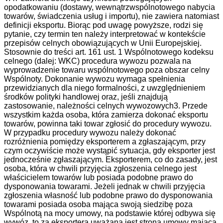
opodatkowaniu (dostawy, wewnątrzwspólnotowego nabycia
towarów, świadczenia usług i importu), nie zawiera natomiast
definicji eksportu. Biorąc pod uwagę powyższe, rodzi się
pytanie, czy termin ten należy interpretować w kontekście
przepisów celnych obowiązujących w Unii Europejskiej.
Stosownie do treści art. 161 ust. 1 Wspólnotowego kodeksu
celnego (dalej: WKC) procedura wywozu pozwala na
wyprowadzenie towaru wspólnotowego poza obszar celny
Wspólnoty. Dokonanie wywozu wymaga spełnienia
przewidzianych dla niego formalności, z uwzględnieniem
środków polityki handlowej oraz, jeśli znajdują
zastosowanie, należności celnych wywozowych3. Przede
wszystkim każda osoba, która zamierza dokonać eksportu
towarów, powinna taki towar zgłosić do procedury wywozu.
W przypadku procedury wywozu należy dokonać
rozróżnienia pomiędzy eksporterem a zgłaszającym, przy
czym oczywiście może wystąpić sytuacja, gdy eksporter jest
jednocześnie zgłaszającym. Eksporterem, co do zasady, jest
osoba, która w chwili przyjęcia zgłoszenia celnego jest
właścicielem towarów lub posiada podobne prawo do
dysponowania towarami. Jeżeli jednak w chwili przyjęcia
zgłoszenia własność lub podobne prawo do dysponowania
towarami posiada osoba mająca swoją siedzibę poza
Wspólnotą na mocy umowy, na podstawie której odbywa się
wywóz, to za eksportera uważana jest strona umowy mająca