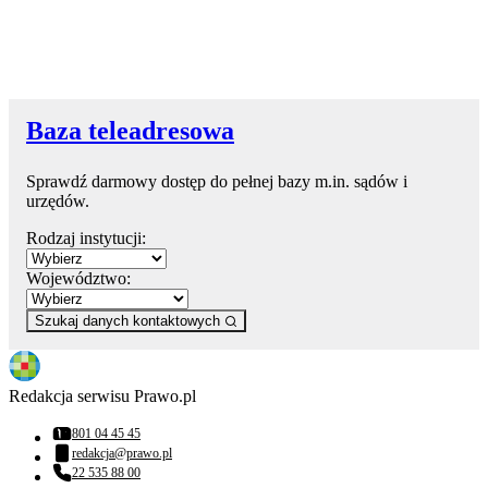
Baza teleadresowa
Sprawdź darmowy dostęp do pełnej bazy m.in. sądów i
urzędów.
Rodzaj instytucji:
Województwo:
Szukaj danych kontaktowych
Redakcja serwisu Prawo.pl
801 04 45 45
Numer telefonu:
redakcja@prawo.pl
Adres email:
22 535 88 00
Numer telefonu: