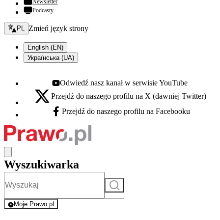
Newsletter
Podcasty
Zmień język - bieżący:
Zmień język strony
PL
English (EN)
Українська (UA)
Odwiedź nasz kanał w serwisie YouTube
Youtube - otwiera się w nowej karcie
Przejdź do naszego profilu na X (dawniej Twitter)
X - otwiera się w nowej karcie
Przejdź do naszego profilu na Facebooku
Facebook - otwiera się w nowej karcie
Wyszukiwarka
Szukaj
Moje Prawo.pl
- rejestracja i logowanie do serwisu