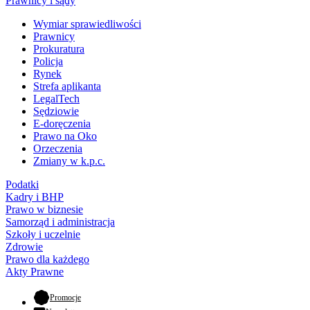
Prawnicy i sądy
Wymiar sprawiedliwości
Prawnicy
Prokuratura
Policja
Rynek
Strefa aplikanta
LegalTech
Sędziowie
E-doręczenia
Prawo na Oko
Orzeczenia
Zmiany w k.p.c.
Podatki
Kadry i BHP
Prawo w biznesie
Samorząd i administracja
Szkoły i uczelnie
Zdrowie
Prawo dla każdego
Akty Prawne
- otwiera się w nowej karcie
Promocje