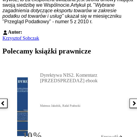
swoją siedzibę we Wspólnocie.
Artykuł pt. "
Wybrane
zagadnienia dotyczące eksportu towarów w zakresie
podatku od towarów i usług"
ukazał się w miesięczniku
"Przegląd Podatkowy" - numer 5 z 2010 r.
Autor:
Krzysztof Sobczak
Polecamy książki prawnicze
Przejdź do: Dyrektywa NIS2. Komentarz [PRZEDSPRZEDAŻ] ebook,
Dyrektywa NIS2. Komentarz
[PRZEDSPRZEDAŻ] ebook
Poprzednia książka
N
Mateusz Jakubik, Rafał Prabucki
10%
Sprawdź