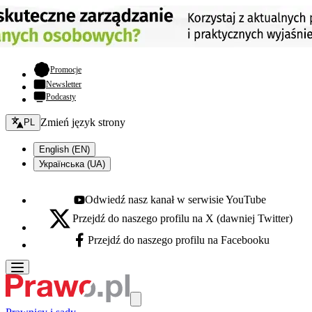
- otwiera się w nowej karcie
Promocje
Newsletter
Podcasty
Zmień język - bieżący:
Zmień język strony
PL
English (EN)
Українська (UA)
Odwiedź nasz kanał w serwisie YouTube
Youtube - otwiera się w nowej karcie
Przejdź do naszego profilu na X (dawniej Twitter)
X - otwiera się w nowej karcie
Przejdź do naszego profilu na Facebooku
Facebook - otwiera się w nowej karcie