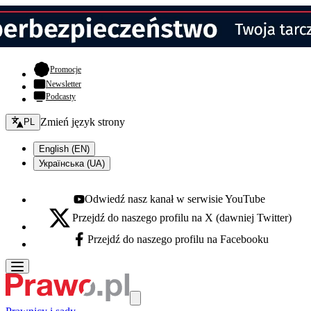
- otwiera się w nowej karcie
Promocje
Newsletter
Podcasty
Zmień język - bieżący:
Zmień język strony
PL
English (EN)
Українська (UA)
Odwiedź nasz kanał w serwisie YouTube
Youtube - otwiera się w nowej karcie
Przejdź do naszego profilu na X (dawniej Twitter)
X - otwiera się w nowej karcie
Przejdź do naszego profilu na Facebooku
Facebook - otwiera się w nowej karcie