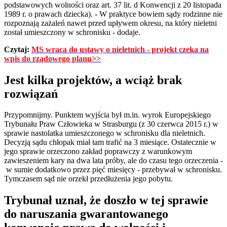
podstawowych wolności oraz art. 37 lit. d Konwencji z 20 listopada
1989 r. o prawach dziecka). - W praktyce bowiem sądy rodzinne nie
rozpoznają zażaleń nawet przed upływem okresu, na który nieletni
został umieszczony w schronisku - dodaje.
Czytaj:
MS wraca do ustawy o nieletnich - projekt czeka na
wpis do rządowego planu>>
Jest kilka projektów, a wciąż brak
rozwiązań
Przypomnijmy. Punktem wyjścia był m.in. wyrok Europejskiego
Trybunału Praw Człowieka w Strasburgu (z 30 czerwca 2015 r.) w
sprawie nastolatka umieszczonego w schronisku dla nieletnich.
Decyzją sądu chłopak miał tam trafić na 3 miesiące. Ostatecznie w
jego sprawie orzeczono zakład poprawczy z warunkowym
zawieszeniem kary na dwa lata próby, ale do czasu tego orzeczenia -
w sumie dodatkowo przez pięć miesięcy - przebywał w schronisku.
Tymczasem sąd nie orzekł przedłużenia jego pobytu.
Trybunał uznał, że doszło w tej sprawie
do naruszania gwarantowanego