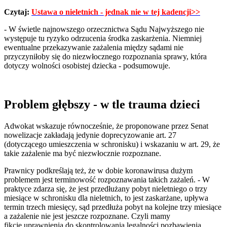
Czytaj:
Ustawa o nieletnich - jednak nie w tej kadencji>>
- W świetle najnowszego orzecznictwa Sądu Najwyższego nie
występuje tu ryzyko odrzucenia środka zaskarżenia. Niemniej
ewentualne przekazywanie zażalenia między sądami nie
przyczyniłoby się do niezwłocznego rozpoznania sprawy, która
dotyczy wolności osobistej dziecka - podsumowuje.
Problem głębszy - w tle trauma dzieci
Adwokat wskazuje równocześnie, że proponowane przez Senat
nowelizacje zakładają jedynie doprecyzowanie art. 27
(dotyczącego umieszczenia w schronisku) i wskazaniu w art. 29, że
takie zażalenie ma być niezwłocznie rozpoznane.
Prawnicy podkreślają też, że w dobie koronawirusa dużym
problemem jest terminowość rozpoznawania takich zażaleń. - W
praktyce zdarza się, że jest przedłużany pobyt nieletniego o trzy
miesiące w schronisku dla nieletnich, to jest zaskarżane, upływa
termin trzech miesięcy, sąd przedłuża pobyt na kolejne trzy miesiące
a zażalenie nie jest jeszcze rozpoznane. Czyli mamy
fikcję uprawnienia do skontrolowania legalności pozbawienia