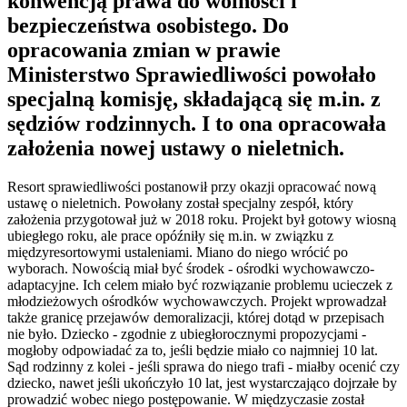
konwencją prawa do wolności i
bezpieczeństwa osobistego. Do
opracowania zmian w prawie
Ministerstwo Sprawiedliwości powołało
specjalną komisję, składającą się m.in. z
sędziów rodzinnych. I to ona opracowała
założenia nowej ustawy o nieletnich.
Resort sprawiedliwości postanowił przy okazji opracować nową
ustawę o nieletnich. Powołany został specjalny zespół, który
założenia przygotował już w 2018 roku. Projekt był gotowy wiosną
ubiegłego roku, ale prace opóźniły się m.in. w związku z
międzyresortowymi ustaleniami. Miano do niego wrócić po
wyborach. Nowością miał być środek - ośrodki wychowawczo-
adaptacyjne. Ich celem miało być rozwiązanie problemu ucieczek z
młodzieżowych ośrodków wychowawczych. Projekt wprowadzał
także granicę przejawów demoralizacji, której dotąd w przepisach
nie było. Dziecko - zgodnie z ubiegłorocznymi propozycjami -
mogłoby odpowiadać za to, jeśli będzie miało co najmniej 10 lat.
Sąd rodzinny z kolei - jeśli sprawa do niego trafi - miałby ocenić czy
dziecko, nawet jeśli ukończyło 10 lat, jest wystarczająco dojrzałe by
prowadzić wobec niego postępowanie. W międzyczasie został