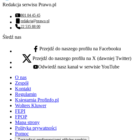
Redakcja serwisu Prawo.pl
801 04 45 45
Numer telefonu:
redakcja@prawo.pl
Adres email:
22 535 88 00
Numer telefonu:
Śledź nas
Przejdź do naszego profilu na Facebooku
facebook - otwiera się w nowej karcie
Przejdź do naszego profilu na X (dawniej Twitter)
x - otwiera się w nowej karcie
Odwiedź nasz kanał w serwisie YouTube
youtube - otwiera się w nowej karcie
O nas
Zespół
Kontakt
Regulamin
Księgarnia Profinfo.pl
Wolters Kluwer
FEPI
FPOP
Mapa strony
Polityka prywatności
Pomoc
Zarządzaj preferencjami plików cookie