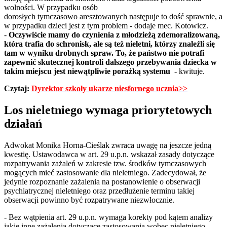
wolności. W przypadku osób
dorosłych tymczasowo aresztowanych następuje to dość sprawnie, a
w przypadku dzieci jest z tym problem - dodaje mec. Kotowicz.
-
Oczywiście mamy do czynienia z młodzieżą zdemoralizowaną,
która trafia do schronisk, ale są też nieletni, którzy znaleźli się
tam w wyniku drobnych spraw. To, że państwo nie potrafi
zapewnić skutecznej kontroli dalszego przebywania dziecka w
takim miejscu jest niewątpliwie porażką systemu
- kwituje.
Czytaj:
Dyrektor szkoły ukarze niesfornego ucznia>>
Los nieletniego wymaga priorytetowych
działań
Adwokat Monika Horna-Cieślak zwraca uwagę na jeszcze jedną
kwestię. Ustawodawca w art. 29 u.p.n. wskazał zasady dotyczące
rozpatrywania zażaleń w zakresie tzw. środków tymczasowych
mogących mieć zastosowanie dla nieletniego. Zadecydował, że
jedynie rozpoznanie zażalenia na postanowienie o obserwacji
psychiatrycznej nieletniego oraz przedłużenie terminu takiej
obserwacji powinno być rozpatrywane niezwłocznie.
- Bez wątpienia art. 29 u.p.n. wymaga korekty pod kątem analizy
jakie inne zażalenia dotyczące zastosowania wobec nieletniego