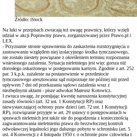
Źródło: iStock
Na luki w przepisach zwracają też uwagę prawnicy, którzy wzięli
udział w akcji Poprawmy prawo, zorganizowanej przez Prawo.pl i
LEX.
- Przyznanie stronie uprawnienia do zaskarżenia rozstrzygnięcia o
zastosowaniu względem niej izolacyjnego środka tymczasowego,
nie zostało niestety powiązane z określeniem terminu rozpoznania
wniesionego zażalenia. Sytuacja nieletniego jest więc gorsza niż
dorosłego oskarżonego w postępowaniu karnym. Zgodnie z art. 252
par. 3 k.p.k. zażalenie na postanowienie w przedmiocie
tymczasowego aresztowania sąd rozpoznaje nie później niż przed
upływem 7 dni od przekazania sądowi zażalenia wraz z
niezbędnymi aktami - pisze adwokat Mateusz Kotowicz.
I zwraca uwagę, że pomijając kwestię naruszenia konstytucyjnej
zasady równości (art. 32 ust. 1 Konstytucji RP) oraz
niewystarczającej ochrony praw dzieci (art. 72 ust. 1 Konstytucji
RP), rozwiązanie przyjęte w art. 29 ustawy o postępowaniach w
sprawach nieletnich jest także nie do pogodzenia z koniecznością
zagwarantowania nieletniemu prawa do bezzwłocznej kontroli
odwoławczej legalności jego dalszego pobytu w schronisku (art. 5
ust. 4 Konwencji z 4 listopada 1950 r. o ochronie praw człowieka i