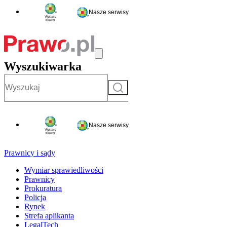
Nasze serwisy
Wyszukiwarka
Szukaj
Nasze serwisy
Prawnicy i sądy
Wymiar sprawiedliwości
Prawnicy
Prokuratura
Policja
Rynek
Strefa aplikanta
LegalTech