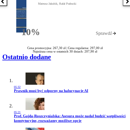
Poprzednia książka
N
Mateusz Jakubik, Rafał Prabucki
10%
Sprawdź
Rabatu
Cena promocyjna: 267,30 zł |
Cena regularna: 297,00 zł
Najniższa cena w ostatnich 30 dniach: 207,90 zł
Ostatnio dodane
05:32
Przejdź do artykułu:
Prawnik musi być odporny na halucynacje AI
05:21
Przejdź do artykułu:
Prof. Gajda-Roszczynialska: Asesura może nadal budzić wątpliwości
konstytucyjne, rozważamy możliwe opcje