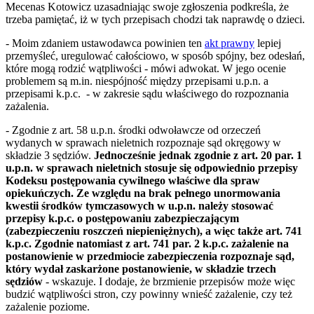
Mecenas Kotowicz uzasadniając swoje zgłoszenia podkreśla, że
trzeba pamiętać, iż w tych przepisach chodzi tak naprawdę o dzieci.
- Moim zdaniem ustawodawca powinien ten
akt prawny
lepiej
przemyśleć, uregulować całościowo, w sposób spójny, bez odesłań,
które mogą rodzić wątpliwości - mówi adwokat. W jego ocenie
problemem są m.in. niespójność między przepisami u.p.n. a
przepisami k.p.c. - w zakresie sądu właściwego do rozpoznania
zażalenia.
- Zgodnie z art. 58 u.p.n. środki odwoławcze od orzeczeń
wydanych w sprawach nieletnich rozpoznaje sąd okręgowy w
składzie 3 sędziów.
Jednocześnie jednak zgodnie z art. 20 par. 1
u.p.n. w sprawach nieletnich stosuje się odpowiednio przepisy
Kodeksu postępowania cywilnego właściwe dla spraw
opiekuńczych. Ze względu na brak pełnego unormowania
kwestii środków tymczasowych w u.p.n. należy stosować
przepisy k.p.c. o postępowaniu zabezpieczającym
(zabezpieczeniu roszczeń niepieniężnych), a więc także art. 741
k.p.c. Zgodnie natomiast z art. 741 par. 2 k.p.c. zażalenie na
postanowienie w przedmiocie zabezpieczenia rozpoznaje sąd,
który wydał zaskarżone postanowienie, w składzie trzech
sędziów
- wskazuje. I dodaje, że brzmienie przepisów może więc
budzić wątpliwości stron, czy powinny wnieść zażalenie, czy też
zażalenie poziome.