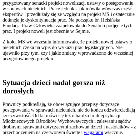
przygotowany senacki projekt nowelizacji ustawy o postępowaniu
w sprawach nieletnich. Prace jednak - jak mówiła wówczas część
ekspertów - przedłużały się ze względu na projekt MS i ostatecznie
dotknęła je dyskontynuacja prac. Na początku br. Helsińska
Fundacja Praw Człowieka zaapelowała do Senatu o podjęcie tych
prac. I projekt noweli jest obecnie w Sejmie.
Z kolei MS we wrześniu informowało, że projekt nowej ustawy o
nieletnich czeka na wpis do wykazu prac legislacyjnych. Nie
ujawniło przy tym, czy i jakie zmiany wprowadzono do wcześniej
przygotowanego projektu.
Sytuacja dzieci nadal gorsza niż
dorosłych
Prawnicy podkreślają, że obowiązujące przepisy dotyczące
postępowania w sprawach nieletnich, nie do końca odzwierciedlają
rzeczywistość. Od lat mówi się też o bardzo trudnej sytuacji
Młodzieżowych Ośrodków Wychowawczych i zalewaniu sądów
drobnymi sprawami dotyczącymi zachowań dzieci i nastolatków - z
przechodzeniem na czerwonym świetle i
wagarami
włącznie.