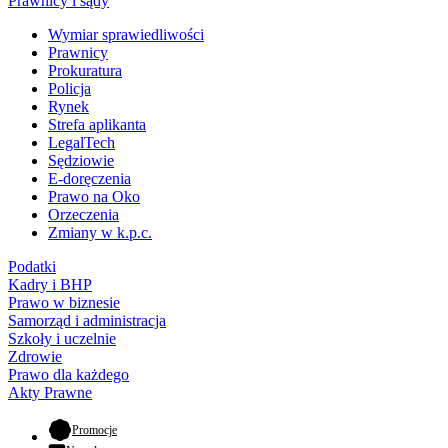
Prawnicy i sądy
Wymiar sprawiedliwości
Prawnicy
Prokuratura
Policja
Rynek
Strefa aplikanta
LegalTech
Sędziowie
E-doręczenia
Prawo na Oko
Orzeczenia
Zmiany w k.p.c.
Podatki
Kadry i BHP
Prawo w biznesie
Samorząd i administracja
Szkoły i uczelnie
Zdrowie
Prawo dla każdego
Akty Prawne
- otwiera się w nowej karcie
Promocje