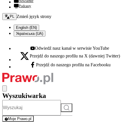
Newsletter
Podcasty
Zmień język - bieżący:
Zmień język strony
PL
English (EN)
Українська (UA)
Odwiedź nasz kanał w serwisie YouTube
Youtube - otwiera się w nowej karcie
Przejdź do naszego profilu na X (dawniej Twitter)
X - otwiera się w nowej karcie
Przejdź do naszego profilu na Facebooku
Facebook - otwiera się w nowej karcie
Wyszukiwarka
Szukaj
Moje Prawo.pl
- rejestracja i logowanie do serwisu