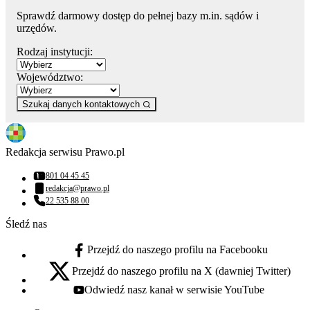
Sprawdź darmowy dostęp do pełnej bazy m.in. sądów i
urzędów.
Rodzaj instytucji:
Województwo:
Szukaj danych kontaktowych
Redakcja serwisu Prawo.pl
801 04 45 45
Numer telefonu:
redakcja@prawo.pl
Adres email:
22 535 88 00
Numer telefonu:
Śledź nas
Przejdź do naszego profilu na Facebooku
facebook - otwiera się w nowej karcie
Przejdź do naszego profilu na X (dawniej Twitter)
x - otwiera się w nowej karcie
Odwiedź nasz kanał w serwisie YouTube
youtube - otwiera się w nowej karcie