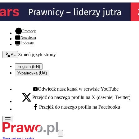
- otwiera się w nowej karcie
Promocje
Newsletter
Podcasty
Zmień język - bieżący:
Zmień język strony
PL
English (EN)
Українська (UA)
Odwiedź nasz kanał w serwisie YouTube
Youtube - otwiera się w nowej karcie
Przejdź do naszego profilu na X (dawniej Twitter)
X - otwiera się w nowej karcie
Przejdź do naszego profilu na Facebooku
Facebook - otwiera się w nowej karcie