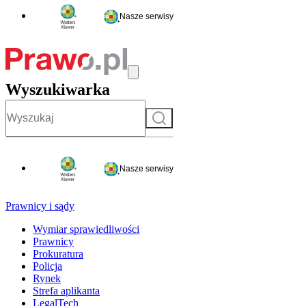
Nasze serwisy
Wyszukiwarka
Szukaj
Nasze serwisy
Prawnicy i sądy
Wymiar sprawiedliwości
Prawnicy
Prokuratura
Policja
Rynek
Strefa aplikanta
LegalTech