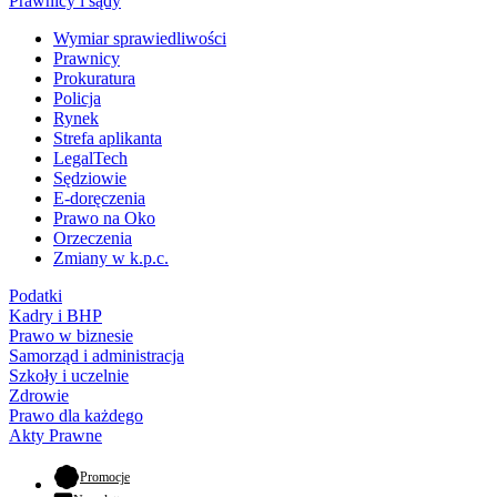
Prawnicy i sądy
Wymiar sprawiedliwości
Prawnicy
Prokuratura
Policja
Rynek
Strefa aplikanta
LegalTech
Sędziowie
E-doręczenia
Prawo na Oko
Orzeczenia
Zmiany w k.p.c.
Podatki
Kadry i BHP
Prawo w biznesie
Samorząd i administracja
Szkoły i uczelnie
Zdrowie
Prawo dla każdego
Akty Prawne
- otwiera się w nowej karcie
Promocje