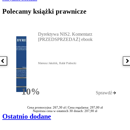
Polecamy książki prawnicze
Przejdź do: Dyrektywa NIS2. Komentarz [PRZEDSPRZEDAŻ] ebook,
Dyrektywa NIS2. Komentarz
[PRZEDSPRZEDAŻ] ebook
Poprzednia książka
N
Mateusz Jakubik, Rafał Prabucki
10%
Sprawdź
Rabatu
Cena promocyjna: 267,30 zł |
Cena regularna: 297,00 zł
Najniższa cena w ostatnich 30 dniach: 207,90 zł
Ostatnio dodane