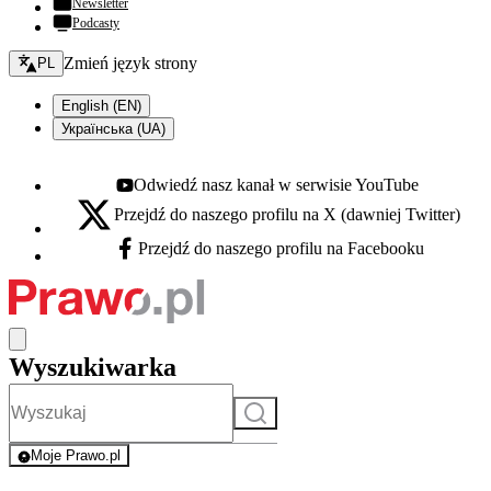
Newsletter
Podcasty
Zmień język - bieżący:
Zmień język strony
PL
English (EN)
Українська (UA)
Odwiedź nasz kanał w serwisie YouTube
Youtube - otwiera się w nowej karcie
Przejdź do naszego profilu na X (dawniej Twitter)
X - otwiera się w nowej karcie
Przejdź do naszego profilu na Facebooku
Facebook - otwiera się w nowej karcie
Wyszukiwarka
Szukaj
Moje Prawo.pl
- rejestracja i logowanie do serwisu