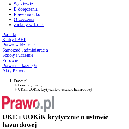
Sędziowie
E-doręczenia
Prawo na Oko
Orzeczenia
Zmiany w k.p.c.
Podatki
Kadry i BHP
Prawo w biznesie
Samorząd i administracja
Szkoły i uczelnie
Zdrowie
Prawo dla każdego
Akty Prawne
Prawo.pl
Prawnicy i sądy
UKE i UOKiK krytycznie o ustawie hazardowej
UKE i UOKiK krytycznie o ustawie
hazardowej