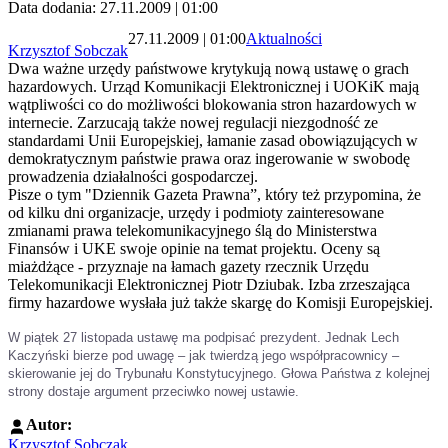
Data dodania: 27.11.2009 | 01:00
27.11.2009 | 01:00
Aktualności
Krzysztof Sobczak
Dwa ważne urzędy państwowe krytykują nową ustawę o grach
hazardowych. Urząd Komunikacji Elektronicznej i UOKiK mają
wątpliwości co do możliwości blokowania stron hazardowych w
internecie. Zarzucają także nowej regulacji niezgodność ze
standardami Unii Europejskiej, łamanie zasad obowiązujących w
demokratycznym państwie prawa oraz ingerowanie w swobodę
prowadzenia działalności gospodarczej.
Pisze o tym "Dziennik Gazeta Prawna”, który też przypomina, że
od kilku dni organizacje, urzędy i podmioty zainteresowane
zmianami prawa telekomunikacyjnego ślą do Ministerstwa
Finansów i UKE swoje opinie na temat projektu. Oceny są
miażdżące - przyznaje na łamach gazety rzecznik Urzędu
Telekomunikacji Elektronicznej Piotr Dziubak. Izba zrzeszająca
firmy hazardowe wysłała już także skargę do Komisji Europejskiej.
W piątek 27 listopada ustawę ma podpisać prezydent. Jednak Lech
Kaczyński bierze pod uwagę – jak twierdzą jego współpracownicy –
skierowanie jej do Trybunału Konstytucyjnego. Głowa Państwa z kolejnej
strony dostaje argument przeciwko nowej ustawie.
Autor:
Krzysztof Sobczak