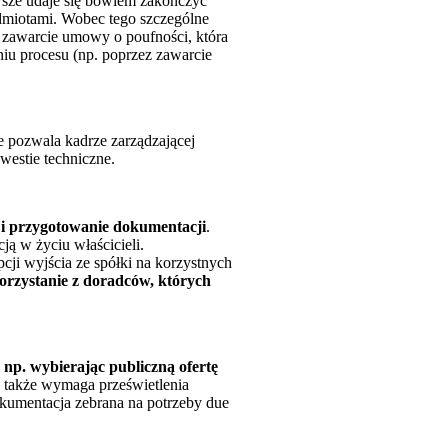
awsze udaje się bowiem zakończyć
odmiotami. Wobec tego szczególne
t zawarcie umowy o poufności, która
niu procesu (np. poprzez zawarcie
e pozwala kadrze zarządzającej
westie techniczne.
 i przygotowanie dokumentacji
.
ją w życiu właścicieli.
ji wyjścia ze spółki na korzystnych
korzystanie z doradców, których
 np. wybierając publiczną ofertę
- także wymaga prześwietlenia
okumentacja zebrana na potrzeby due