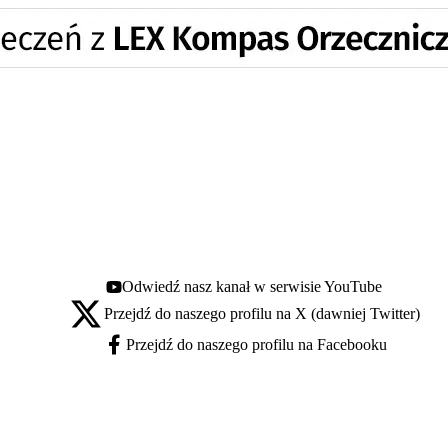
Odwiedź nasz kanał w serwisie YouTube
Youtube - otwiera się w nowej karcie
Przejdź do naszego profilu na X (dawniej Twitter)
X - otwiera się w nowej karcie
Przejdź do naszego profilu na Facebooku
Facebook - otwiera się w nowej karcie