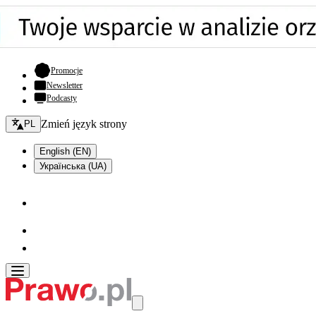
- otwiera się w nowej karcie
Promocje
Newsletter
Podcasty
Zmień język - bieżący:
Zmień język strony
PL
English (EN)
Українська (UA)