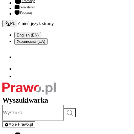
- otwiera się w nowej karcie
Promocje
Newsletter
Podcasty
Zmień język - bieżący:
Zmień język strony
PL
English (EN)
Українська (UA)
Wyszukiwarka
Szukaj
Moje Prawo.pl
- rejestracja i logowanie do serwisu