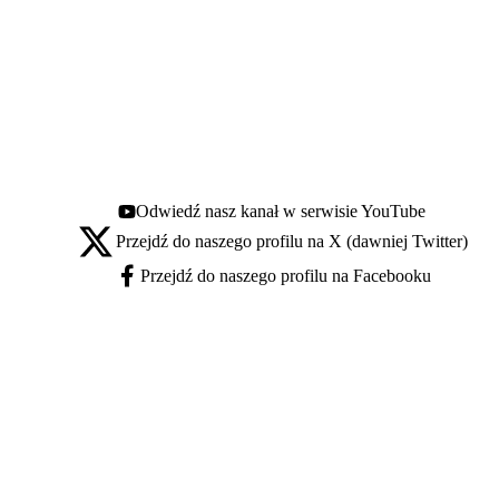
Odwiedź nasz kanał w serwisie YouTube
Youtube - otwiera się w nowej karcie
Przejdź do naszego profilu na X (dawniej Twitter)
X - otwiera się w nowej karcie
Przejdź do naszego profilu na Facebooku
Facebook - otwiera się w nowej karcie