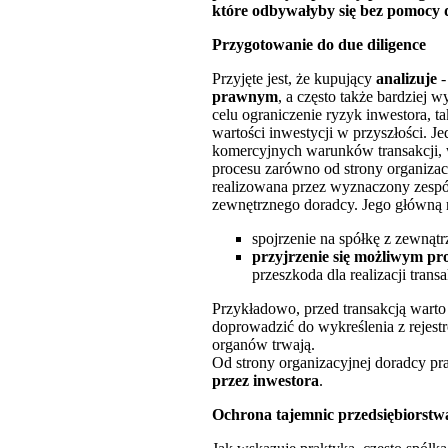
które odbywałyby się bez pomocy
Przygotowanie do due diligence
Przyjęte jest, że kupujący
analizuje
-
prawnym
, a często także bardziej
celu ograniczenie ryzyk inwestora, t
wartości inwestycji w przyszłości. 
komercyjnych warunków transakcji, 
procesu zarówno od strony organizacy
realizowana przez wyznaczony zespó
zewnętrznego doradcy. Jego główną r
spojrzenie na spółkę z zewnątr
przyjrzenie się możliwym p
przeszkoda dla realizacji tran
Przykładowo, przed transakcją wart
doprowadzić do wykreślenia z rejest
organów trwają.
Od strony organizacyjnej doradcy 
przez inwestora
.
Ochrona tajemnic przedsiębiorstwa