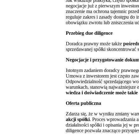
Jak wskazuje praktyka, często spółka
negocjacje już z pierwszym inwestor
znaczenie ma ochrona tajemnic przed
reguluje zakres i zasady dostępu do 
obowiązku zwrotu lub zniszczenia ud
Przebieg due diligence
Doradca prawny może także
pośredn
sprzedawanej spółki skoncentrować si
Negocjacje i przygotowanie doku
Istotnym zadaniem doradcy prawne
Umowa z inwestorem jest często zawie
Odpowiedzialność sprzedającego wobe
warunkach, stanowią najważniejsze 
wiedza i doświadczenie może taki
Oferta publiczna
Zdarza się, że w wyniku zmiany w
akcji spółki
. Proces wprowadzania a
działalności spółki i opisania jej 
diligence pozwala znacząco przyspies