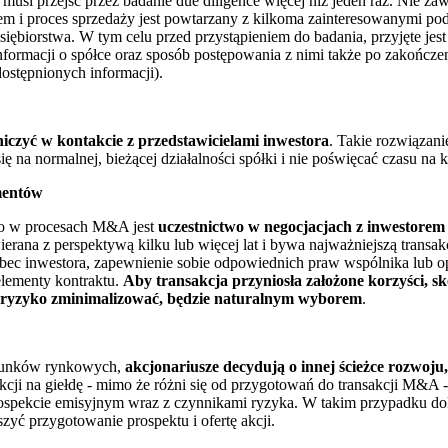
 musi przejść przez badanie due diligence więcej niż jeden raz. Nie z
em i proces sprzedaży jest powtarzany z kilkoma zainteresowanymi p
siębiorstwa. W tym celu przed przystąpieniem do badania, przyjęte jes
informacji o spółce oraz sposób postępowania z nimi także po zakończe
ostępnionych informacji).
iczyć w kontakcie z przedstawicielami inwestora
. Takie rozwiązani
ę na normalnej, bieżącej działalności spółki i nie poświęcać czasu na k
mentów
go w procesach M&A jest
uczestnictwo w negocjacjach z inwestorem
rana z perspektywą kilku lub więcej lat i bywa najważniejszą transakc
c inwestora, zapewnienie sobie odpowiednich praw wspólnika lub opc
elementy kontraktu.
Aby transakcja przyniosła założone korzyści, s
e ryzyko zminimalizować, będzie naturalnym wyborem
.
arunków rynkowych,
akcjonariusze decydują o innej ścieżce rozwoju,
kcji na giełdę - mimo że różni się od przygotowań do transakcji M&A 
w prospekcie emisyjnym wraz z czynnikami ryzyka. W takim przypadku d
zyć przygotowanie prospektu i ofertę akcji.