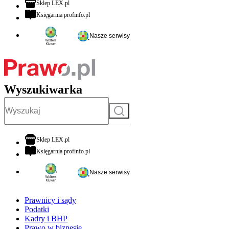
otwiera się w nowej karcie
Sklep LEX.pl
otwiera się w nowej karcie
Księgarnia profinfo.pl
Nasze serwisy
Wyszukiwarka
Szukaj
otwiera się w nowej karcie
Sklep LEX.pl
otwiera się w nowej karcie
Księgarnia profinfo.pl
Nasze serwisy
Prawnicy i sądy
Podatki
Kadry i BHP
Prawo w biznesie