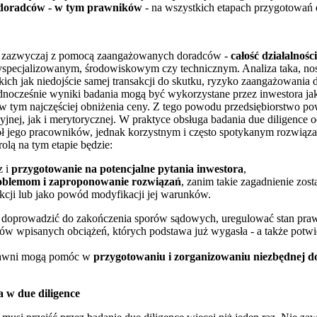
 doradców - w tym prawników
- na wszystkich etapach przygotowań d
 zazwyczaj z pomocą zaangażowanych doradców -
całość działalnoś
 wyspecjalizowanym, środowiskowym czy technicznym. Analiza taka, n
akich jak niedojście samej transakcji do skutku, ryzyko zaangażowania
Jednocześnie wyniki badania mogą być wykorzystane przez inwestora j
w tym najczęściej obniżenia ceny. Z tego powodu przedsiębiorstwo p
jnej, jak i merytorycznej. W praktyce obsługa badania due diligence 
ł jego pracowników, jednak korzystnym i często spotykanym rozwiąza
olą na tym etapie będzie:
z i
przygotowanie na potencjalne pytania inwestora
,
roblemom i zaproponowanie rozwiązań
, zanim takie zagadnienie zos
sakcji lub jako powód modyfikacji jej warunków.
o doprowadzić do zakończenia sporów sądowych, uregulować stan pra
rów wpisanych obciążeń, których podstawa już wygasła - a także potw
prawni mogą pomóc w
przygotowaniu i zorganizowaniu niezbędnej d
 w due diligence