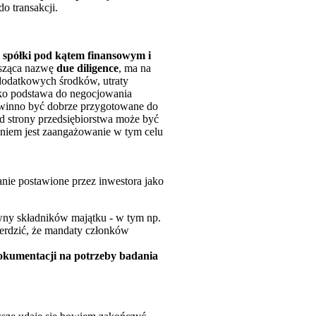
o transakcji.
ci spółki pod kątem finansowym i
osząca nazwę
due diligence
, ma na
 dodatkowych środków, utraty
ako podstawa do negocjowania
owinno być dobrze przygotowane do
od strony przedsiębiorstwa może być
niem jest zaangażowanie w tym celu
tanie postawione przez inwestora jako
wny składników majątku - w tym np.
ierdzić, że mandaty członków
okumentacji na potrzeby badania