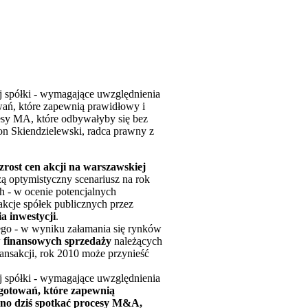
ej spółki - wymagające uwzględnienia
wań, które zapewnią prawidłowy i
ocesy MA, które odbywałyby się bez
on Skiendzielewski, radca prawny z
zrost cen akcji na warszawskiej
ą optymistyczny scenariusz na rok
ch - w ocenie potencjalnych
akcje spółek publicznych przez
a inwestycji
.
ego - w wyniku załamania się rynków
w finansowych sprzedaży
należących
ransakcji, rok 2010 może przynieść
ej spółki - wymagające uwzględnienia
ygotowań, które zapewnią
no dziś spotkać procesy M&A,