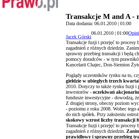
Transakcje M and A - 
Data dodania: 06.01.2010 | 01:00
06.01.2010 | 01:00
Opin
Jacek Górski
Transakcje fuzji i przejęć to proces
zagadnień z różnych dziedzin. Zanim
sprawny przebieg transakcji i będą c
pomocy doradców - w tym prawników 
Kancelarii Chajec, Don-Siemion Żyt
Poglądy uczestników rynku na to, cz
giełdzie w ubiegłych trzech kwarta
2010. Dotyczy to także rynku fuzji i
inwestorów -
oczekiwań akcjonariu
fundusze inwestycyjne - dowodzą, ż
Z drugiej strony, obecny poziom wy
- poziomu z roku 2008. Wobec tego
do nich spółek. Przy założeniu ostro
skokowy wzrost liczby transakcji 
Transakcje fuzji i przejęć to proces
zagadnień z różnych dziedzin.
Zanim
prawidłowy i sprawny przebieg tran