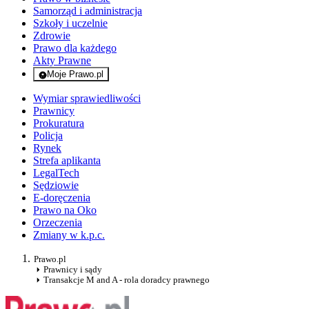
Samorząd i administracja
Szkoły i uczelnie
Zdrowie
Prawo dla każdego
Akty Prawne
Moje Prawo.pl
- rejestracja i logowanie do serwisu
Wymiar sprawiedliwości
Prawnicy
Prokuratura
Policja
Rynek
Strefa aplikanta
LegalTech
Sędziowie
E-doręczenia
Prawo na Oko
Orzeczenia
Zmiany w k.p.c.
Prawo.pl
Prawnicy i sądy
Transakcje M and A - rola doradcy prawnego