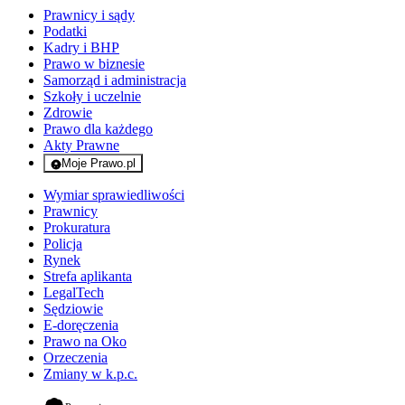
Prawnicy i sądy
Podatki
Kadry i BHP
Prawo w biznesie
Samorząd i administracja
Szkoły i uczelnie
Zdrowie
Prawo dla każdego
Akty Prawne
Moje Prawo.pl
- rejestracja i logowanie do serwisu
Wymiar sprawiedliwości
Prawnicy
Prokuratura
Policja
Rynek
Strefa aplikanta
LegalTech
Sędziowie
E-doręczenia
Prawo na Oko
Orzeczenia
Zmiany w k.p.c.