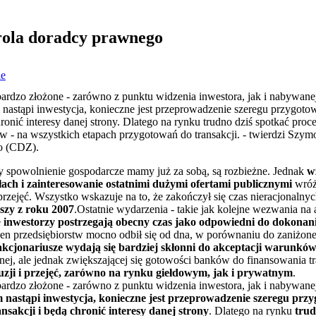
rola doradcy prawnego
ie
y bardzo złożone - zarówno z punktu widzenia inwestora, jak i nabywan
 nastąpi inwestycja, konieczne jest przeprowadzenie szeregu przygoto
hronić interesy danej strony. Dlatego na rynku trudno dziś spotkać pr
- na wszystkich etapach przygotowań do transakcji. - twierdzi Szym
o (CDZ).
y spowolnienie gospodarcze mamy już za sobą, są rozbieżne. Jednak
w
łach i zainteresowanie ostatnimi dużymi ofertami publicznymi
wróż
 przejęć. Wszystko wskazuje na to, że zakończył się czas nieracjonalny
szy z roku 2007
.Ostatnie wydarzenia - takie jak kolejne wezwania na 
e
inwestorzy postrzegają obecny czas jako odpowiedni do dokonani
cen przedsiębiorstw mocno odbił się od dna, w porównaniu do zaniżon
akcjonariusze wydają się bardziej skłonni do akceptacji warunkó
żnej, ale jednak zwiększającej się gotowości banków do finansowania t
fuzji i przejęć, zarówno na rynku giełdowym, jak i prywatnym
.
y bardzo złożone - zarówno z punktu widzenia inwestora, jak i nabywan
 nastąpi inwestycja, konieczne jest przeprowadzenie szeregu prz
sakcji i będą chronić interesy danej strony
. Dlatego na rynku
trud