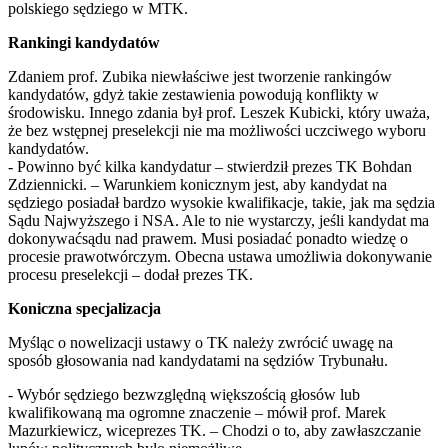
polskiego sędziego w MTK.
Rankingi kandydatów
Zdaniem prof. Zubika niewłaściwe jest tworzenie rankingów
kandydatów, gdyż takie zestawienia powodują konflikty w
środowisku. Innego zdania był prof. Leszek Kubicki, który uważa,
że bez wstępnej preselekcji nie ma możliwości uczciwego wyboru
kandydatów.
- Powinno być kilka kandydatur – stwierdził prezes TK Bohdan
Zdziennicki. – Warunkiem konicznym jest, aby kandydat na
sędziego posiadał bardzo wysokie kwalifikacje, takie, jak ma sędzia
Sądu Najwyższego i NSA. Ale to nie wystarczy, jeśli kandydat ma
dokonywaćsądu nad prawem. Musi posiadać ponadto wiedzę o
procesie prawotwórczym. Obecna ustawa umożliwia dokonywanie
procesu preselekcji – dodał prezes TK.
Koniczna specjalizacja
Myśląc o nowelizacji ustawy o TK należy zwrócić uwagę na
sposób głosowania nad kandydatami na sędziów Trybunału.
- Wybór sędziego bezwzględną większością głosów lub
kwalifikowaną ma ogromne znaczenie – mówił prof. Marek
Mazurkiewicz, wiceprezes TK. – Chodzi o to, aby zawłaszczanie