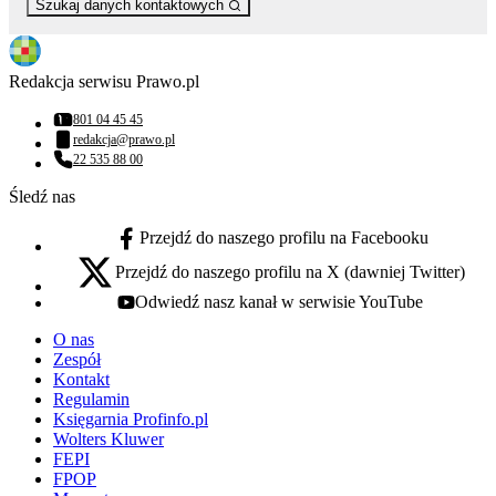
Szukaj danych kontaktowych
Redakcja serwisu Prawo.pl
801 04 45 45
Numer telefonu:
redakcja@prawo.pl
Adres email:
22 535 88 00
Numer telefonu:
Śledź nas
Przejdź do naszego profilu na Facebooku
facebook - otwiera się w nowej karcie
Przejdź do naszego profilu na X (dawniej Twitter)
x - otwiera się w nowej karcie
Odwiedź nasz kanał w serwisie YouTube
youtube - otwiera się w nowej karcie
O nas
Zespół
Kontakt
Regulamin
Księgarnia Profinfo.pl
Wolters Kluwer
FEPI
FPOP