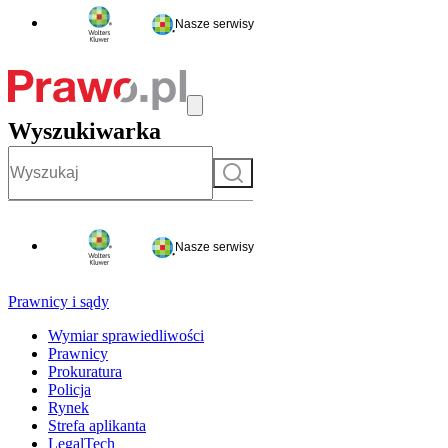
Nasze serwisy
Wyszukiwarka
Szukaj
Nasze serwisy
Prawnicy i sądy
Wymiar sprawiedliwości
Prawnicy
Prokuratura
Policja
Rynek
Strefa aplikanta
LegalTech