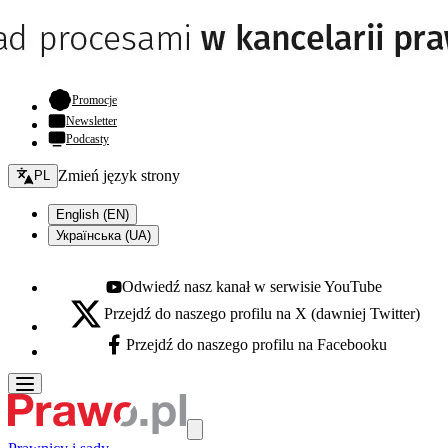
- otwiera się w nowej karcie
Promocje
Newsletter
Podcasty
Zmień język - bieżący:
Zmień język strony
PL
English (EN)
Українська (UA)
Odwiedź nasz kanał w serwisie YouTube
Youtube - otwiera się w nowej karcie
Przejdź do naszego profilu na X (dawniej Twitter)
X - otwiera się w nowej karcie
Przejdź do naszego profilu na Facebooku
Facebook - otwiera się w nowej karcie