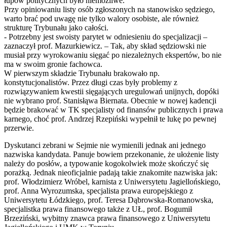
łupów politycznych było niemożliwe.
Przy opiniowaniu listy osób zgłoszonych na stanowisko sędziego,
warto brać pod uwagę nie tylko walory osobiste, ale również
strukturę Trybunału jako całości.
- Potrzebny jest swoisty parytet w odniesieniu do specjalizacji –
zaznaczył prof. Mazurkiewicz. – Tak, aby skład sędziowski nie
musiał przy wyrokowaniu sięgać po niezależnych ekspertów, bo nie
ma w swoim gronie fachowca.
W pierwszym składzie Trybunału brakowało np.
konstytucjonalistów. Przez długi czas były problemy z
rozwiązywaniem kwestii sięgających uregulowań unijnych, dopóki
nie wybrano prof. Stanisłąwa Biernata. Obecnie w nowej kadencji
będzie brakować w TK specjalisty od finansów publicznych i prawa
karnego, choć prof. Andrzej Rzepiński wypełnił te lukę po pewnej
przerwie.
Dyskutanci zebrani w Sejmie nie wymienili jednak ani jednego
nazwiska kandydata. Panuje bowiem przekonanie, że ułożenie listy
należy do posłów, a typowanie kogokolwiek może skończyć się
porażką. Jednak nieoficjalnie padają takie znakomite nazwiska jak:
prof. Włodzimierz Wróbel, karnista z Uniwersytetu Jagiellońskiego,
prof. Anna Wyrozumska, specjalista prawa europejskiego z
Uniwersytetu Łódzkiego, prof. Teresa Dąbrowska-Romanowska,
specjalistka prawa finansowego także z UŁ, prof. Bogumił
Brzeziński, wybitny znawca prawa finansowego z Uniwersytetu