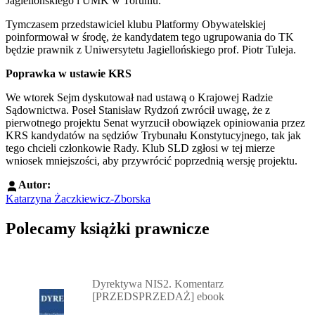
Jagiellońskiego i UMK w Toruniu.
Tymczasem przedstawiciel klubu Platformy Obywatelskiej
poinformował w środę, że kandydatem tego ugrupowania do TK
będzie prawnik z Uniwersytetu Jagiellońskiego prof. Piotr Tuleja.
Poprawka w ustawie
KRS
We wtorek Sejm dyskutował nad ustawą o Krajowej Radzie
Sądownictwa. Poseł Stanisław Rydzoń zwrócił uwagę, że z
pierwotnego projektu Senat wyrzucił obowiązek opiniowania przez
KRS kandydatów na sędziów Trybunału Konstytucyjnego, tak jak
tego chcieli członkowie Rady. Klub SLD zgłosi w tej mierze
wniosek mniejszości, aby przywrócić poprzednią wersję projektu.
Autor:
Katarzyna Żaczkiewicz-Zborska
Polecamy książki prawnicze
Przejdź do: Dyrektywa NIS2. Komentarz [PRZEDSPRZEDAŻ] ebook,
Dyrektywa NIS2. Komentarz
[PRZEDSPRZEDAŻ] ebook