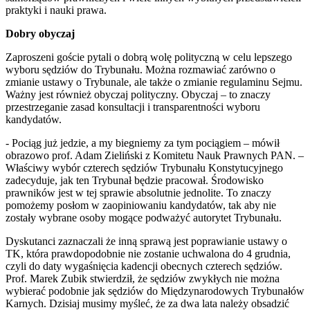
praktyki i nauki prawa.
Dobry obyczaj
Zaproszeni goście pytali o dobrą wolę polityczną w celu lepszego
wyboru sędziów do Trybunału. Można rozmawiać zarówno o
zmianie ustawy o Trybunale, ale także o zmianie regulaminu Sejmu.
Ważny jest również obyczaj polityczny. Obyczaj – to znaczy
przestrzeganie zasad konsultacji i transparentności wyboru
kandydatów.
- Pociąg już jedzie, a my biegniemy za tym pociągiem – mówił
obrazowo prof. Adam Zieliński z Komitetu Nauk Prawnych PAN. –
Właściwy wybór czterech sędziów Trybunału Konstytucyjnego
zadecyduje, jak ten Trybunał będzie pracował. Środowisko
prawników jest w tej sprawie absolutnie jednolite. To znaczy
pomożemy posłom w zaopiniowaniu kandydatów, tak aby nie
zostały wybrane osoby mogące podważyć autorytet Trybunału.
Dyskutanci zaznaczali że inną sprawą jest poprawianie ustawy o
TK, która prawdopodobnie nie zostanie uchwalona do 4 grudnia,
czyli do daty wygaśnięcia kadencji obecnych czterech sędziów.
Prof. Marek Zubik stwierdził, że sędziów zwykłych nie można
wybierać podobnie jak sędziów do Międzynarodowych Trybunałów
Karnych. Dzisiaj musimy myśleć, że za dwa lata należy obsadzić