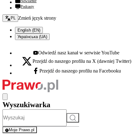
Newsletter
Podcasty
Zmień język - bieżący:
Zmień język strony
PL
English (EN)
Українська (UA)
Odwiedź nasz kanał w serwisie YouTube
Youtube - otwiera się w nowej karcie
Przejdź do naszego profilu na X (dawniej Twitter)
X - otwiera się w nowej karcie
Przejdź do naszego profilu na Facebooku
Facebook - otwiera się w nowej karcie
Wyszukiwarka
Szukaj
Moje Prawo.pl
- rejestracja i logowanie do serwisu