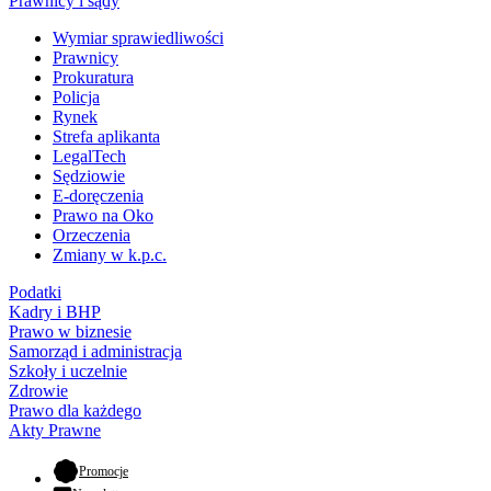
Prawnicy i sądy
Wymiar sprawiedliwości
Prawnicy
Prokuratura
Policja
Rynek
Strefa aplikanta
LegalTech
Sędziowie
E-doręczenia
Prawo na Oko
Orzeczenia
Zmiany w k.p.c.
Podatki
Kadry i BHP
Prawo w biznesie
Samorząd i administracja
Szkoły i uczelnie
Zdrowie
Prawo dla każdego
Akty Prawne
- otwiera się w nowej karcie
Promocje