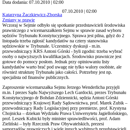
Data dodania: 07.10.2010 | 02:00
07.10.2010 | 02:00
Katarzyna Żaczkiewicz-Zborska
Zmiany w prawie
Wczoraj w Sejmie odbyło się spotkanie przedstawicieli środowiska
prawniczego z wicemarszałkiem Sejmu w sprawie zasad wyboru
sędziów Trybunału Konstytucyjnego. Sprawa jest pilna, gdyż do 2
listopada trzeba zgłosić kandydatów na cztery stanowiska
sędziowskie w Trybunale. Uczestnicy dyskusji - m.in.
przewodniczący KRS Antoni Górski - byli zgodni: trzeba wybrać
osoby o najwyższych kwalifikacjach. Środowisko prawnicze jest
gotowe do pomocy posłom. Jednak przy opiniowaniu listy
kandydatów warto brać pod uwagę nie tylko walory osobiste, ale
również strukturę Trybunału jako całości. Potrzebny jest np.
specjalista od finansów publicznych.
Zaproszenie wicemarszałka Sejmu Jerzego Wenderlicha przyjęli
m.in. I prezes Sądu Najwyższego Lech Gardocki, prezes Trybunału
Konstytucyjnego dr Bohdan Zdziennicki, sędzia Antoni Górski
przewodniczący Krajowej Rady Sądownictwa, prof. Marek Zubik –
przewodniczący Rady Legislacyjnej przy premierze, prof. Krystyna
Chojnicka – dziekan Wydziału Prawa Uniwersytetu Jagiellońskiego,
prof. Leszek Kubicki były minister sprawiedliwości, prof. Adam
Zieliński – były Rzecznik Praw Obywatelskich, prezesi
samorządów prawniczych i wiele innych wybitnych przedstawicieli