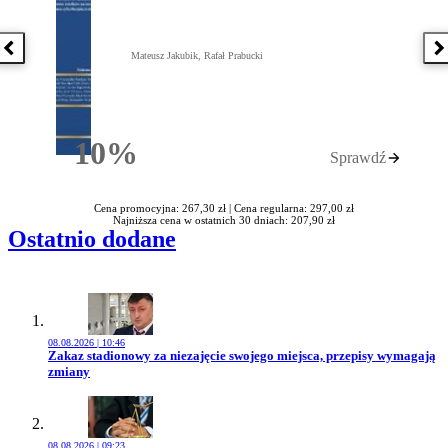
Poprzednia książka
N
Mateusz Jakubik, Rafał Prabucki
10%
Sprawdź
Rabatu
Cena promocyjna: 267,30 zł |
Cena regularna: 297,00 zł
Najniższa cena w ostatnich 30 dniach: 207,90 zł
Ostatnio dodane
08.08.2026 | 10:46
Przejdź do artykułu:
Zakaz stadionowy za niezajęcie swojego miejsca, przepisy wymagają
zmiany
08.08.2026 | 09:23