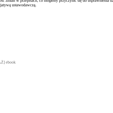
ość zmian w przepisach, co mogłoby przyczynić się do usprawnienia dz
nicjatywą ustawodawczą.
 Mateusz Jakubik, Rafał Prabucki - otwiera się w nowym oknie
Ż] ebook