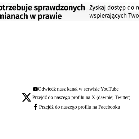
Odwiedź nasz kanał w serwisie YouTube
Youtube - otwiera się w nowej karcie
Przejdź do naszego profilu na X (dawniej Twitter)
X - otwiera się w nowej karcie
Przejdź do naszego profilu na Facebooku
Facebook - otwiera się w nowej karcie