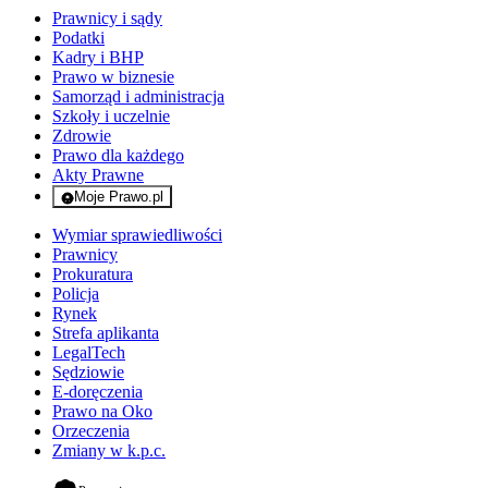
Prawnicy i sądy
Podatki
Kadry i BHP
Prawo w biznesie
Samorząd i administracja
Szkoły i uczelnie
Zdrowie
Prawo dla każdego
Akty Prawne
Moje Prawo.pl
- rejestracja i logowanie do serwisu
Wymiar sprawiedliwości
Prawnicy
Prokuratura
Policja
Rynek
Strefa aplikanta
LegalTech
Sędziowie
E-doręczenia
Prawo na Oko
Orzeczenia
Zmiany w k.p.c.