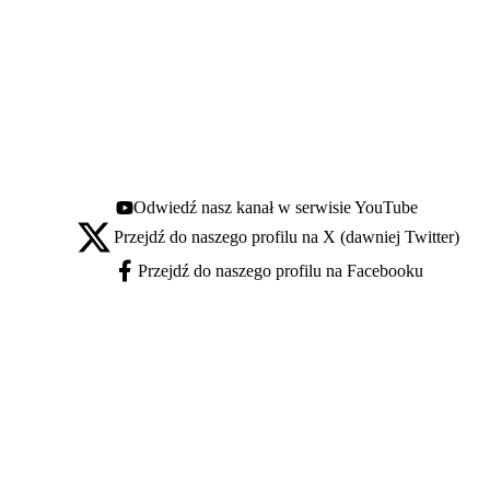
Odwiedź nasz kanał w serwisie YouTube
Youtube - otwiera się w nowej karcie
Przejdź do naszego profilu na X (dawniej Twitter)
X - otwiera się w nowej karcie
Przejdź do naszego profilu na Facebooku
Facebook - otwiera się w nowej karcie