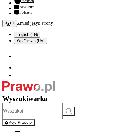
- otwiera się w nowej karcie
Promocje
Newsletter
Podcasty
Zmień język - bieżący:
Zmień język strony
PL
English (EN)
Українська (UA)
Wyszukiwarka
Szukaj
Moje Prawo.pl
- rejestracja i logowanie do serwisu