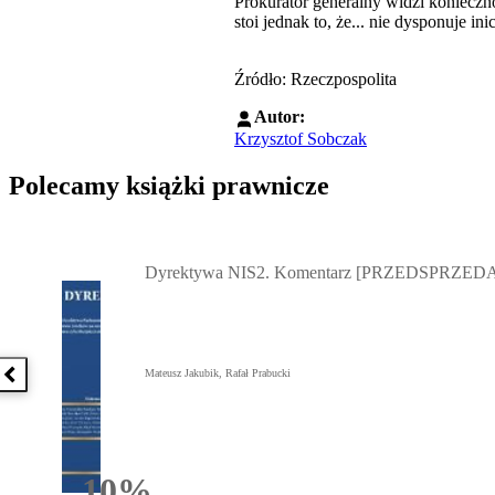
Prokurator generalny widzi konieczn
stoi jednak to, że... nie dysponuje i
Źródło: Rzeczpospolita
Autor:
Krzysztof Sobczak
Polecamy książki prawnicze
Przejdź do: Dyrektywa NIS2. Komentarz [PRZEDSPRZEDAŻ] ebook,
Dyrektywa NIS2. Komentarz [PRZEDSPRZEDA
Mateusz Jakubik, Rafał Prabucki
Poprzednia książka
10%