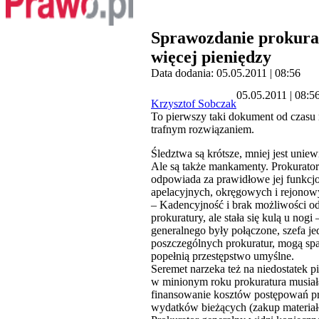
Sprawozdanie prokurat
więcej pieniędzy
Data dodania: 05.05.2011 | 08:56
05.05.2011 | 08:5
Krzysztof Sobczak
To pierwszy taki dokument od czasu ro
trafnym rozwiązaniem.
Śledztwa są krótsze, mniej jest unie
Ale są także mankamenty. Prokurator
odpowiada za prawidłowe jej funkcjo
apelacyjnych, okręgowych i rejonowy
– Kadencyjność i brak możliwości od
prokuratury, ale stała się kulą u nog
generalnego były połączone, szefa jed
poszczególnych prokuratur, mogą spać
popełnią przestępstwo umyślne.
Seremet narzeka też na niedostatek p
w minionym roku prokuratura musia
finansowanie kosztów postępowań pr
wydatków bieżących (zakup materiał