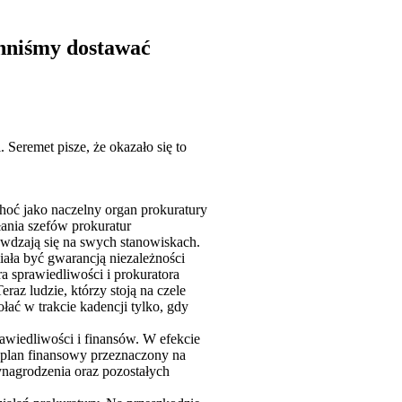
inniśmy dostawać
 Seremet pisze, że okazało się to
hoć jako naczelny organ prokuratury
ania szefów prokuratur
awdzają się na swych stanowiskach.
ała być gwarancją niezależności
ra sprawiedliwości i prokuratora
raz ludzie, którzy stoją na czele
łać w trakcie kadencji tylko, gdy
rawiedliwości i finansów. W efekcie
plan finansowy przeznaczony na
nagrodzenia oraz pozostałych