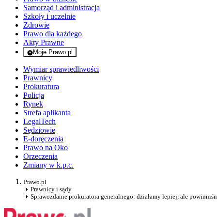
Samorząd i administracja
Szkoły i uczelnie
Zdrowie
Prawo dla każdego
Akty Prawne
Moje Prawo.pl
- rejestracja i logowanie do serwisu
Wymiar sprawiedliwości
Prawnicy
Prokuratura
Policja
Rynek
Strefa aplikanta
LegalTech
Sędziowie
E-doręczenia
Prawo na Oko
Orzeczenia
Zmiany w k.p.c.
Prawo.pl
Prawnicy i sądy
Sprawozdanie prokuratora generalnego: działamy lepiej, ale powinniś