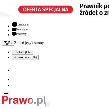
- otwiera się w nowej karcie
Promocje
Newsletter
Podcasty
Zmień język - bieżący:
Zmień język strony
PL
English (EN)
Українська (UA)