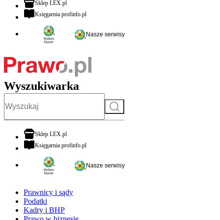
otwiera się w nowej karcie
Sklep LEX.pl
otwiera się w nowej karcie
Księgarnia profinfo.pl
Nasze serwisy
Wyszukiwarka
Szukaj
otwiera się w nowej karcie
Sklep LEX.pl
otwiera się w nowej karcie
Księgarnia profinfo.pl
Nasze serwisy
Prawnicy i sądy
Podatki
Kadry i BHP
Prawo w biznesie