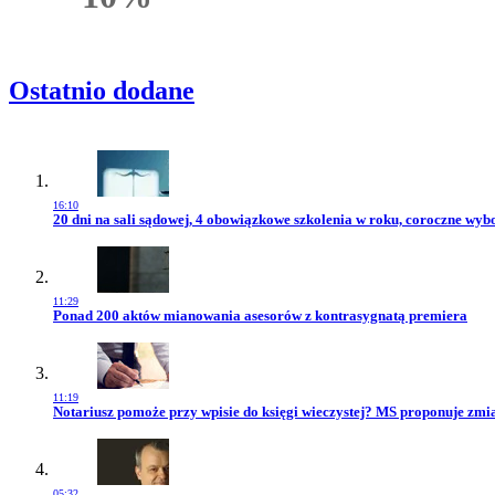
Rabatu
Ostatnio dodane
16:10
Przejdź do artykułu:
20 dni na sali sądowej, 4 obowiązkowe szkolenia w roku, coroczne wy
11:29
Przejdź do artykułu:
Ponad 200 aktów mianowania asesorów z kontrasygnatą premiera
11:19
Przejdź do artykułu:
Notariusz pomoże przy wpisie do księgi wieczystej? MS proponuje zmi
05:32