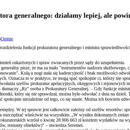
ora generalnego: działamy lepiej, ale pow
6
Opinie
zdzielenia funkcji prokuratora generalnego i ministra sprawiedliwości.
winnień oskarżonych i spraw zwracanych przez sądy do uzupełnienia.
 generalny pisze, że ma za mało "instrumentów nadzoru służbowego, c
nowanie". Kulą u nogi stała się kadencyjność i brak możliwości odwoł
ch. Oznacza to w praktyce, że mogą spać spokojnie ci, którzy nie spr
wołania szefów prokuratur apelacyjnych, okręgowych i rejonowych mi
i – tłumaczy „Rz" osoba z Prokuratury Generalnej. – Gdy funkcje minist
nostki, który się nie sprawdzał, można było odwołać z dnia na dzień. Te
 spokojnie niezależnie od tego, co się stanie. Można ich bowiem odwo
ieniędzy. W tej sprawie jest całkowicie zależny od szefów resortów: sp
ła oszczędzać właściwie na wszystkim. „W wyniku dokonanych zmian 
okuratorskich wzrósł o kwotę 28 906 663 zł kosztem wydatków na wy
ów, remonty obiektów)" – stwierdza Seremet.