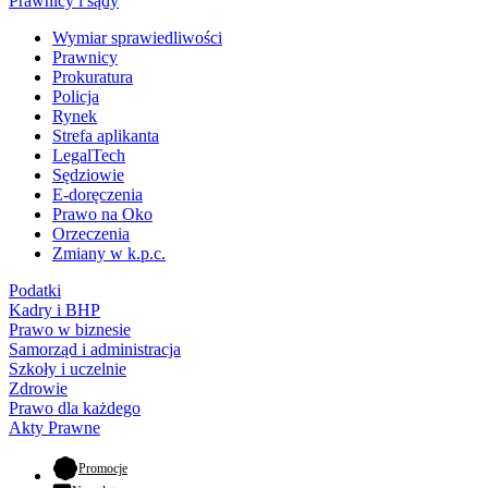
Prawnicy i sądy
Wymiar sprawiedliwości
Prawnicy
Prokuratura
Policja
Rynek
Strefa aplikanta
LegalTech
Sędziowie
E-doręczenia
Prawo na Oko
Orzeczenia
Zmiany w k.p.c.
Podatki
Kadry i BHP
Prawo w biznesie
Samorząd i administracja
Szkoły i uczelnie
Zdrowie
Prawo dla każdego
Akty Prawne
- otwiera się w nowej karcie
Promocje