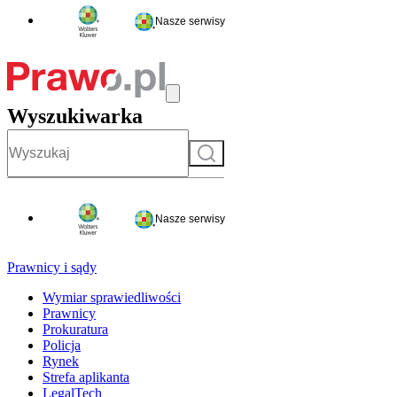
Nasze serwisy
Wyszukiwarka
Szukaj
Nasze serwisy
Prawnicy i sądy
Wymiar sprawiedliwości
Prawnicy
Prokuratura
Policja
Rynek
Strefa aplikanta
LegalTech