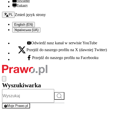
Newsletter
Podcasty
Zmień język - bieżący:
Zmień język strony
PL
English (EN)
Українська (UA)
Odwiedź nasz kanał w serwisie YouTube
Youtube - otwiera się w nowej karcie
Przejdź do naszego profilu na X (dawniej Twitter)
X - otwiera się w nowej karcie
Przejdź do naszego profilu na Facebooku
Facebook - otwiera się w nowej karcie
Wyszukiwarka
Szukaj
Moje Prawo.pl
- rejestracja i logowanie do serwisu