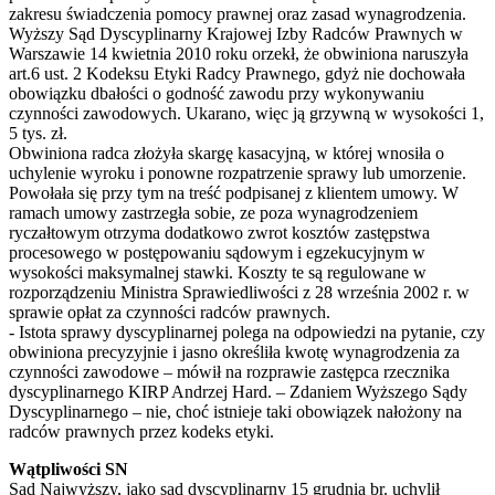
zakresu świadczenia pomocy prawnej oraz zasad wynagrodzenia.
Wyższy Sąd Dyscyplinarny Krajowej Izby Radców Prawnych w
Warszawie 14 kwietnia 2010 roku orzekł, że obwiniona naruszyła
art.6 ust. 2 Kodeksu Etyki Radcy Prawnego, gdyż nie dochowała
obowiązku dbałości o godność zawodu przy wykonywaniu
czynności zawodowych. Ukarano, więc ją grzywną w wysokości 1,
5 tys. zł.
Obwiniona radca złożyła skargę kasacyjną, w której wnosiła o
uchylenie wyroku i ponowne rozpatrzenie sprawy lub umorzenie.
Powołała się przy tym na treść podpisanej z klientem umowy. W
ramach umowy zastrzegła sobie, ze poza wynagrodzeniem
ryczałtowym otrzyma dodatkowo zwrot kosztów zastępstwa
procesowego w postępowaniu sądowym i egzekucyjnym w
wysokości maksymalnej stawki. Koszty te są regulowane w
rozporządzeniu Ministra Sprawiedliwości z 28 września 2002 r. w
sprawie opłat za czynności radców prawnych.
- Istota sprawy dyscyplinarnej polega na odpowiedzi na pytanie, czy
obwiniona precyzyjnie i jasno określiła kwotę wynagrodzenia za
czynności zawodowe – mówił na rozprawie zastępca rzecznika
dyscyplinarnego KIRP Andrzej Hard. – Zdaniem Wyższego Sądy
Dyscyplinarnego – nie, choć istnieje taki obowiązek nałożony na
radców prawnych przez kodeks etyki.
Wątpliwości SN
Sąd Najwyższy, jako sąd dyscyplinarny 15 grudnia br. uchylił