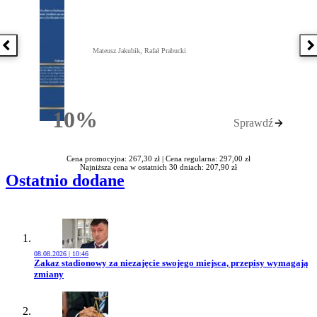
Poprzednia książka
N
Mateusz Jakubik, Rafał Prabucki
10%
Sprawdź
Rabatu
Cena promocyjna: 267,30 zł |
Cena regularna: 297,00 zł
Najniższa cena w ostatnich 30 dniach: 207,90 zł
Ostatnio dodane
08.08.2026 | 10:46
Przejdź do artykułu:
Zakaz stadionowy za niezajęcie swojego miejsca, przepisy wymagają
zmiany