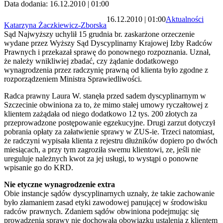
Data dodania: 16.12.2010 | 01:00
16.12.2010 | 01:00
Aktualności
Katarzyna Żaczkiewicz-Zborska
Sąd Najwyższy uchylił 15 grudnia br. zaskarżone orzeczenie
wydane przez Wyższy Sąd Dyscyplinarny Krajowej Izby Radców
Prawnych i przekazał sprawę do ponownego rozpoznania. Uznał,
że należy wnikliwiej zbadać, czy żądanie dodatkowego
wynagrodzenia przez radczynię prawną od klienta było zgodne z
rozporządzeniem Ministra Sprawiedliwości.
Radca prawny Laura W. stanęła przed sadem dyscyplinarnym w
Szczecinie obwiniona za to, że mimo stałej umowy ryczałtowej z
klientem zażądała od niego dodatkowo 12 tys. 200 złotych za
przeprowadzone postępowanie egzekucyjne. Drugi zarzut dotyczył
pobrania opłaty za załatwienie sprawy w ZUS-ie. Trzeci natomiast,
że radczyni wypisała klienta z rejestru dłużników dopiero po dwóch
miesiącach, a przy tym zagroziła swemu klientowi, ze, jeśli nie
ureguluje należnych kwot za jej usługi, to wystąpi o ponowne
wpisanie go do KRD.
Nie etyczne wynagrodzenie extra
Obie instancje sądów dyscyplinarnych uznały, że takie zachowanie
było złamaniem zasad etyki zawodowej panującej w środowisku
radców prawnych. Zdaniem sądów obwiniona podejmując się
prowadzenia sprawy nie dochowała obowiązku ustalenia z klientem