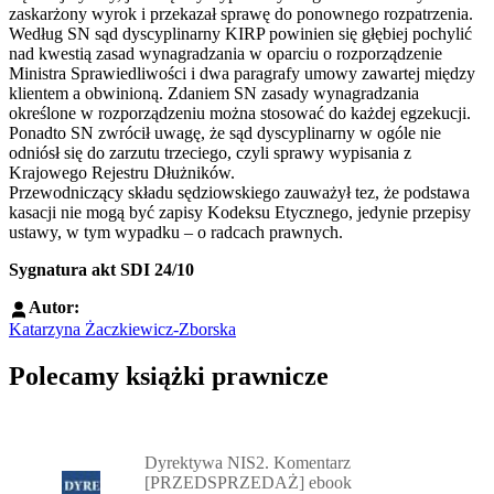
zaskarżony wyrok i przekazał sprawę do ponownego rozpatrzenia.
Według SN sąd dyscyplinarny KIRP powinien się głębiej pochylić
nad kwestią zasad wynagradzania w oparciu o rozporządzenie
Ministra Sprawiedliwości i dwa paragrafy umowy zawartej między
klientem a obwinioną. Zdaniem SN zasady wynagradzania
określone w rozporządzeniu można stosować do każdej egzekucji.
Ponadto SN zwrócił uwagę, że sąd dyscyplinarny w ogóle nie
odniósł się do zarzutu trzeciego, czyli sprawy wypisania z
Krajowego Rejestru Dłużników.
Przewodniczący składu sędziowskiego zauważył tez, że podstawa
kasacji nie mogą być zapisy Kodeksu Etycznego, jedynie przepisy
ustawy, w tym wypadku – o radcach prawnych.
Sygnatura akt SDI 24/10
Autor:
Katarzyna Żaczkiewicz-Zborska
Polecamy książki prawnicze
Przejdź do: Dyrektywa NIS2. Komentarz [PRZEDSPRZEDAŻ] ebook,
Dyrektywa NIS2. Komentarz
[PRZEDSPRZEDAŻ] ebook