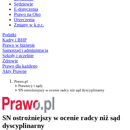
Sędziowie
E-doręczenia
Prawo na Oko
Orzeczenia
Zmiany w k.p.c.
Podatki
Kadry i BHP
Prawo w biznesie
Samorząd i administracja
Szkoły i uczelnie
Zdrowie
Prawo dla każdego
Akty Prawne
Prawo.pl
Prawnicy i sądy
SN ostrożniejszy w ocenie radcy niż sąd dyscyplinarny
SN ostrożniejszy w ocenie radcy niż sąd
dyscyplinarny