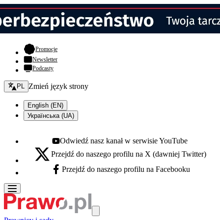
- otwiera się w nowej karcie
Promocje
Newsletter
Podcasty
Zmień język - bieżący:
Zmień język strony
PL
English (EN)
Українська (UA)
Odwiedź nasz kanał w serwisie YouTube
Youtube - otwiera się w nowej karcie
Przejdź do naszego profilu na X (dawniej Twitter)
X - otwiera się w nowej karcie
Przejdź do naszego profilu na Facebooku
Facebook - otwiera się w nowej karcie