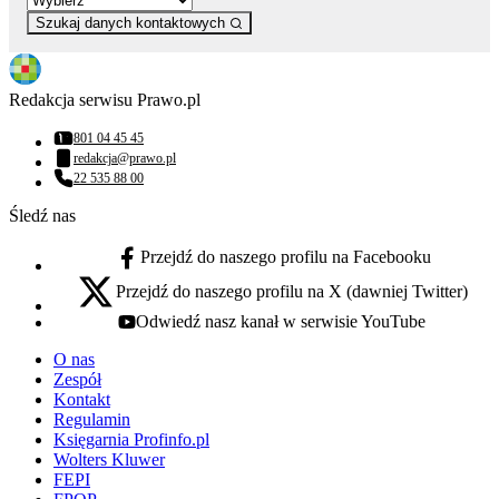
Szukaj danych kontaktowych
Redakcja serwisu Prawo.pl
801 04 45 45
Numer telefonu:
redakcja@prawo.pl
Adres email:
22 535 88 00
Numer telefonu:
Śledź nas
Przejdź do naszego profilu na Facebooku
facebook - otwiera się w nowej karcie
Przejdź do naszego profilu na X (dawniej Twitter)
x - otwiera się w nowej karcie
Odwiedź nasz kanał w serwisie YouTube
youtube - otwiera się w nowej karcie
O nas
Zespół
Kontakt
Regulamin
Księgarnia Profinfo.pl
Wolters Kluwer
FEPI