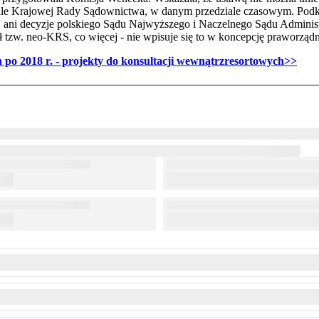
le Krajowej Rady Sądownictwa, w danym przedziale czasowym. Podkre
, ani decyzje polskiego Sądu Najwyższego i Naczelnego Sądu Adminis
ł tzw. neo-KRS, co więcej - nie wpisuje się to w koncepcję praworządn
 po 2018 r. - projekty do konsultacji wewnątrzresortowych>>