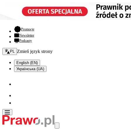
- otwiera się w nowej karcie
Promocje
Newsletter
Podcasty
Zmień język - bieżący:
Zmień język strony
PL
English (EN)
Українська (UA)