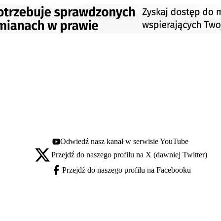
Odwiedź nasz kanał w serwisie YouTube
Youtube - otwiera się w nowej karcie
Przejdź do naszego profilu na X (dawniej Twitter)
X - otwiera się w nowej karcie
Przejdź do naszego profilu na Facebooku
Facebook - otwiera się w nowej karcie