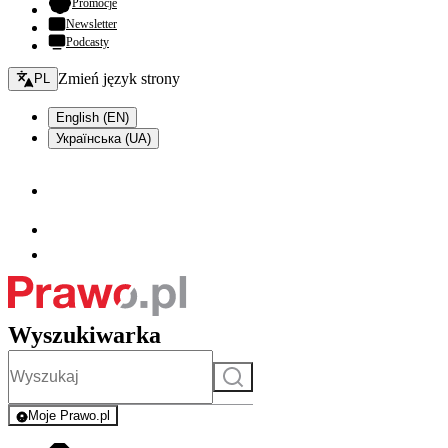
- otwiera się w nowej karcie
Promocje
Newsletter
Podcasty
Zmień język - bieżący:
Zmień język strony
PL
English (EN)
Українська (UA)
Wyszukiwarka
Szukaj
Moje Prawo.pl
- rejestracja i logowanie do serwisu