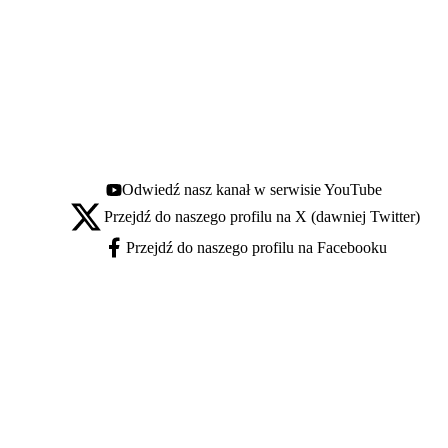
Odwiedź nasz kanał w serwisie YouTube
Youtube - otwiera się w nowej karcie
Przejdź do naszego profilu na X (dawniej Twitter)
X - otwiera się w nowej karcie
Przejdź do naszego profilu na Facebooku
Facebook - otwiera się w nowej karcie