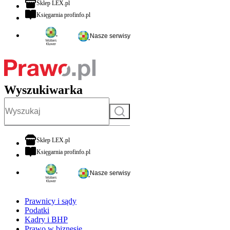
otwiera się w nowej karcie
Sklep LEX.pl
otwiera się w nowej karcie
Księgarnia profinfo.pl
Nasze serwisy
Wyszukiwarka
Szukaj
otwiera się w nowej karcie
Sklep LEX.pl
otwiera się w nowej karcie
Księgarnia profinfo.pl
Nasze serwisy
Prawnicy i sądy
Podatki
Kadry i BHP
Prawo w biznesie