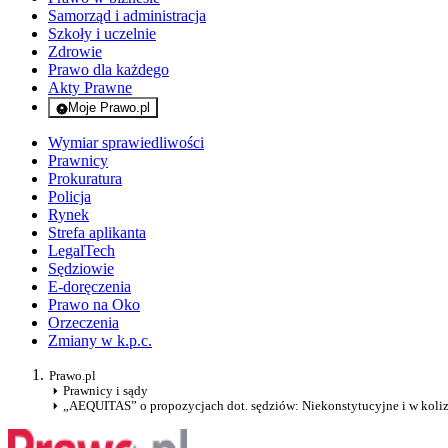
Samorząd i administracja
Szkoły i uczelnie
Zdrowie
Prawo dla każdego
Akty Prawne
Moje Prawo.pl
- rejestracja i logowanie do serwisu
Wymiar sprawiedliwości
Prawnicy
Prokuratura
Policja
Rynek
Strefa aplikanta
LegalTech
Sędziowie
E-doręczenia
Prawo na Oko
Orzeczenia
Zmiany w k.p.c.
Prawo.pl
Prawnicy i sądy
„AEQUITAS” o propozycjach dot. sędziów: Niekonstytucyjne i w koliz