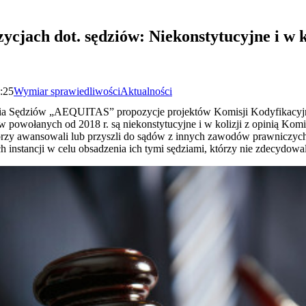
jach dot. sędziów: Niekonstytucyjne i w ko
2:25
Wymiar sprawiedliwości
Aktualności
ia Sędziów „AEQUITAS” propozycje projektów Komisji Kodyfikacyjn
w powołanych od 2018 r. są niekonstytucyjne i w kolizji z opinią Komis
tórzy awansowali lub przyszli do sądów z innych zawodów prawniczych
instancji w celu obsadzenia ich tymi sędziami, którzy nie zdecydowal