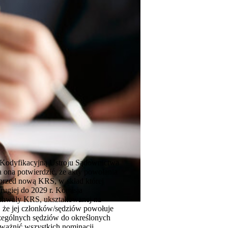
ję Kodyfikacyjną Ustroju Sądownictwa
ma ona potwierdzić, że akty powołania
ę przed nową KRS, w skład której
rugiej do 2029 r. Komisja
uchwały KRS, ukształtowanej na
, że jej członków/sędziów powołuje
czególnych sędziów do określonych
ważnić wszystkich nominacji