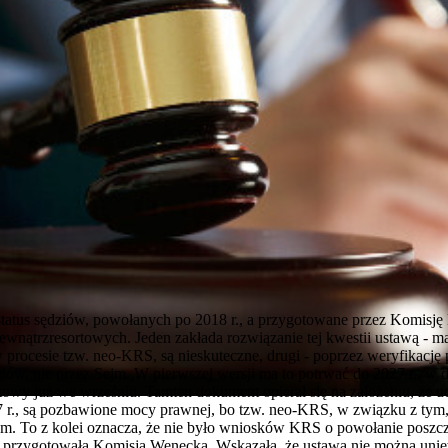
e status sędziów, powołanych po 2018 r., a przygotowane przez Komis
i wewnątrzresortowych. Jeden zakłada rozwiązanie tej kwestii ustawą - 
w procesie tzw. neo-KRS, są nieskuteczne, drugi - poprzez weryfikacj
iów, nie przez Sejm. W pierwszej wersji ma to potrwać do 2027 r., w d
towy już we wrześniu. Tamten dokument opierał się na założeniu, że 
7 r., są pozbawione mocy prawnej, bo tzw. neo-KRS, w związku z tym
nym. To z kolei oznacza, że nie było wniosków KRS o powołanie posz
 przygotowała Komisja Wenecka. Wskazała, że ustawą nie można unie