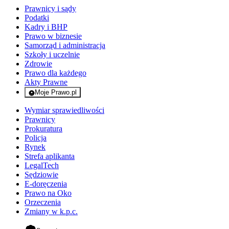
Prawnicy i sądy
Podatki
Kadry i BHP
Prawo w biznesie
Samorząd i administracja
Szkoły i uczelnie
Zdrowie
Prawo dla każdego
Akty Prawne
Moje Prawo.pl
- rejestracja i logowanie do serwisu
Wymiar sprawiedliwości
Prawnicy
Prokuratura
Policja
Rynek
Strefa aplikanta
LegalTech
Sędziowie
E-doręczenia
Prawo na Oko
Orzeczenia
Zmiany w k.p.c.