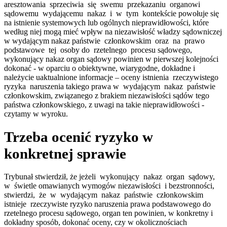
aresztowania sprzeciwia się swemu przekazaniu organowi
sądowemu wydającemu nakaz i w tym kontekście powołuje się
na istnienie systemowych lub ogólnych nieprawidłowości, które
według niej mogą mieć wpływ na niezawisłość władzy sądowniczej
w wydającym nakaz państwie członkowskim oraz na prawo
podstawowe tej osoby do rzetelnego procesu sądowego,
wykonujący nakaz organ sądowy powinien w pierwszej kolejności
dokonać - w oparciu o obiektywne, wiarygodne, dokładne i
należycie uaktualnione informacje – oceny istnienia rzeczywistego
ryzyka naruszenia takiego prawa w wydającym nakaz państwie
członkowskim, związanego z brakiem niezawisłości sądów tego
państwa członkowskiego, z uwagi na takie nieprawidłowości -
czytamy w wyroku.
Trzeba ocenić ryzyko w
konkretnej sprawie
Trybunał stwierdził, że jeżeli wykonujący nakaz organ sądowy,
w świetle omawianych wymogów niezawisłości i bezstronności,
stwierdzi, że w wydającym nakaz państwie członkowskim
istnieje rzeczywiste ryzyko naruszenia prawa podstawowego do
rzetelnego procesu sądowego, organ ten powinien, w konkretny i
dokładny sposób, dokonać oceny, czy w okolicznościach