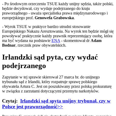
- Po środowym orzeczeniu TSUE każdy unijny sędzia, także polski,
będzie decydował, czy wydaje podejrzanego do kraju
praworządnego - uważa specjalistka prawa międzynarodowego i
europejskiego prof.
Genowefa Grabowska
.
- Wyrok TSUE w praktyce bardzo utrudni stosowanie
Europejskiego Nakazu Aresztowania. Na wyrok ten będzie mógł się
powoływać praktycznie każdy prawnik reprezentujący osobę, która
ma być wydana na podstawie
ENA
- skomentował dr
Adam
Bodnar
, rzecznik praw obywatelskich.
Irlandzki sąd pyta, czy wydać
podejrzanego
Zapytanie w tej sprawie skierował 27 marca br. do unijnego
trybunału sąd z Irlandii, który rozpatruje sprawę polskiego
obywatela Artura C. Jest on poszukiwany przez polską prokuraturę
w związku z zarzutami dotyczącymi przemytu narkotyków.
Czytaj:
Irlandzki sąd spyta unijny trybunał, czy w
Polsce jest praworządność>>