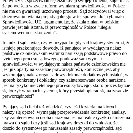
Prawnicy C. sprzeciwiali się ekstradycji swojego klienta, sugerując,
że po wejściu w życie reform wymiaru sprawiedliwości w Polsce
nie ma on gwarancji uczciwego procesu. Sąd zdecydował więc o
skierowaniu pytania prejudycjalnego w tej sprawie do Trybunału
Sprawiedliwości UE, argumentując, że skala zmian w polskim
prawie jest tak istotna, iż praworządność w Polsce "uległa
systemowemu uszkodzeniu".
Irlandzki sąd spytał, czy w przypadku gdy sąd krajowy stwierdzi, że
istnieją przekonujące dowody, iż panujące w wydającym nakaz
państwie członkowskim warunki naruszają podstawowe prawo do
rzetelnego procesu sądowego, ponieważ sam wymiar
sprawiedliwości w wydającym nakaz państwie członkowskim nie
jest już oparty na zasadzie praworządności, konieczne jest, aby
wykonujący nakaz organ sądowy dokonał dodatkowych ustaleń, w
sposób konkretny i dokładny, czy zainteresowana osoba narażona
jest na ryzyko nierzetelnego procesu sądowego, skoro proces będzie
się toczyć w ramach systemu, który przestał opierać się na zasadzie
praworządności?
Pytający sąd chciał też wiedzieć, czy jeśli kryteria, na których
należy się oprzeć, wymagają przeprowadzenia konkretnej analizy,
czy zainteresowana osoba narażona jest na realne ryzyko naruszenia
prawa do sądu i czy jeśli sąd krajowy doszedł do wniosku, że
doszło do systemowego naruszenia zasady praworządności, sąd