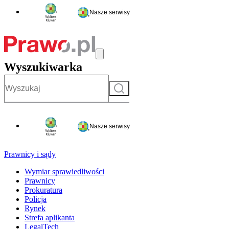
Nasze serwisy
Wyszukiwarka
Szukaj
Nasze serwisy
Prawnicy i sądy
Wymiar sprawiedliwości
Prawnicy
Prokuratura
Policja
Rynek
Strefa aplikanta
LegalTech