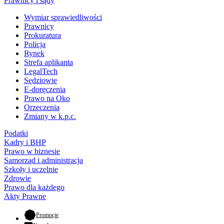
Prawnicy i sądy
Wymiar sprawiedliwości
Prawnicy
Prokuratura
Policja
Rynek
Strefa aplikanta
LegalTech
Sędziowie
E-doręczenia
Prawo na Oko
Orzeczenia
Zmiany w k.p.c.
Podatki
Kadry i BHP
Prawo w biznesie
Samorząd i administracja
Szkoły i uczelnie
Zdrowie
Prawo dla każdego
Akty Prawne
- otwiera się w nowej karcie
Promocje