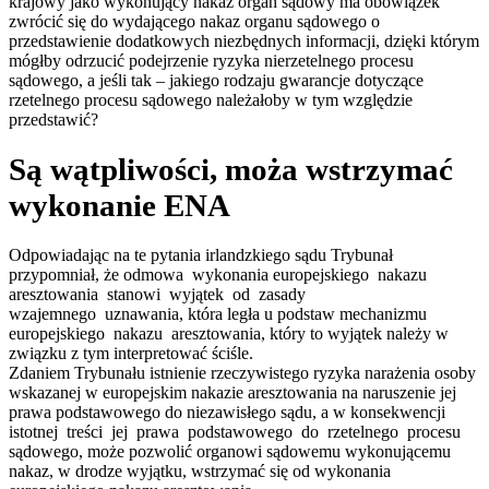
krajowy jako wykonujący nakaz organ sądowy ma obowiązek
zwrócić się do wydającego nakaz organu sądowego o
przedstawienie dodatkowych niezbędnych informacji, dzięki którym
mógłby odrzucić podejrzenie ryzyka nierzetelnego procesu
sądowego, a jeśli tak – jakiego rodzaju gwarancje dotyczące
rzetelnego procesu sądowego należałoby w tym względzie
przedstawić?
Są wątpliwości, moża wstrzymać
wykonanie ENA
Odpowiadając na te pytania irlandzkiego sądu Trybunał
przypomniał, że odmowa wykonania europejskiego nakazu
aresztowania stanowi wyjątek od zasady
wzajemnego uznawania, która legła u podstaw mechanizmu
europejskiego nakazu aresztowania, który to wyjątek należy w
związku z tym interpretować ściśle.
Zdaniem Trybunału istnienie rzeczywistego ryzyka narażenia osoby
wskazanej w europejskim nakazie aresztowania na naruszenie jej
prawa podstawowego do niezawisłego sądu, a w konsekwencji
istotnej treści jej prawa podstawowego do rzetelnego procesu
sądowego, może pozwolić organowi sądowemu wykonującemu
nakaz, w drodze wyjątku, wstrzymać się od wykonania