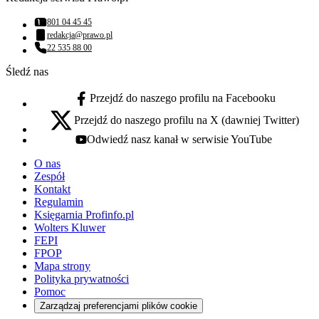
801 04 45 45
Numer telefonu:
redakcja@prawo.pl
Adres email:
22 535 88 00
Numer telefonu:
Śledź nas
Przejdź do naszego profilu na Facebooku
facebook - otwiera się w nowej karcie
Przejdź do naszego profilu na X (dawniej Twitter)
x - otwiera się w nowej karcie
Odwiedź nasz kanał w serwisie YouTube
youtube - otwiera się w nowej karcie
O nas
Zespół
Kontakt
Regulamin
Księgarnia Profinfo.pl
Wolters Kluwer
FEPI
FPOP
Mapa strony
Polityka prywatności
Pomoc
Zarządzaj preferencjami plików cookie