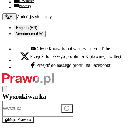
Newsletter
Podcasty
Zmień język - bieżący:
Zmień język strony
PL
English (EN)
Українська (UA)
Odwiedź nasz kanał w serwisie YouTube
Youtube - otwiera się w nowej karcie
Przejdź do naszego profilu na X (dawniej Twitter)
X - otwiera się w nowej karcie
Przejdź do naszego profilu na Facebooku
Facebook - otwiera się w nowej karcie
Wyszukiwarka
Szukaj
Moje Prawo.pl
- rejestracja i logowanie do serwisu