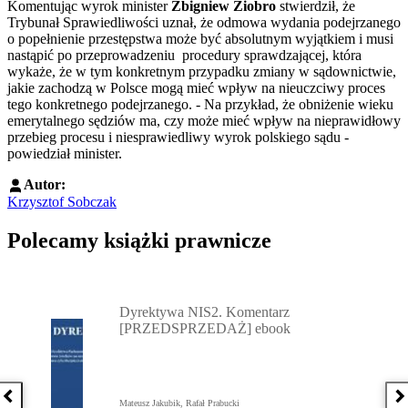
Komentując wyrok minister
Zbigniew Ziobro
stwierdził, że
Trybunał Sprawiedliwości uznał, że odmowa wydania podejrzanego
o popełnienie przestępstwa może być absolutnym wyjątkiem i musi
nastąpić po przeprowadzeniu procedury sprawdzającej, która
wykaże, że w tym konkretnym przypadku zmiany w sądownictwie,
jakie zachodzą w Polsce mogą mieć wpływ na nieuczciwy proces
tego konkretnego podejrzanego. - Na przykład, że obniżenie wieku
emerytalnego sędziów ma, czy może mieć wpływ na nieprawidłowy
przebieg procesu i niesprawiedliwy wyrok polskiego sądu -
powiedział minister.
Autor:
Krzysztof Sobczak
Polecamy książki prawnicze
Przejdź do: Dyrektywa NIS2. Komentarz [PRZEDSPRZEDAŻ] ebook,
Dyrektywa NIS2. Komentarz
[PRZEDSPRZEDAŻ] ebook
Poprzednia książka
N
Mateusz Jakubik, Rafał Prabucki