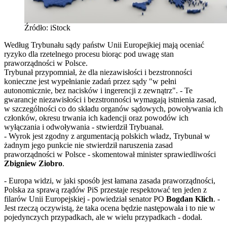
Źródło: iStock
Według Trybunału sądy państw Unii Europejkiej mają oceniać
ryzyko dla rzetelnego procesu biorąc pod uwagę stan
praworządności w Polsce.
Trybunał przypomniał, że dla niezawisłości i bezstronności
konieczne jest wypełnianie zadań przez sądy "w pełni
autonomicznie, bez nacisków i ingerencji z zewnątrz". - Te
gwarancje niezawisłości i bezstronności wymagają istnienia zasad,
w szczególności co do składu organów sądowych, powoływania ich
członków, okresu trwania ich kadencji oraz powodów ich
wyłączania i odwoływania - stwierdził Trybuanał.
- Wyrok jest zgodny z argumentacją polskich władz, Trybunał w
żadnym jego punkcie nie stwierdził naruszenia zasad
praworządności w Polsce - skomentował minister sprawiedliwości
Zbigniew Ziobro
.
- Europa widzi, w jaki sposób jest łamana zasada praworządności,
Polska za sprawą rządów PiS przestaje respektować ten jeden z
filarów Unii Europejskiej - powiedział senator PO
Bogdan Klich
. -
Jest rzeczą oczywistą, że taka ocena będzie następowała i to nie w
pojedynczych przypadkach, ale w wielu przypadkach - dodał.