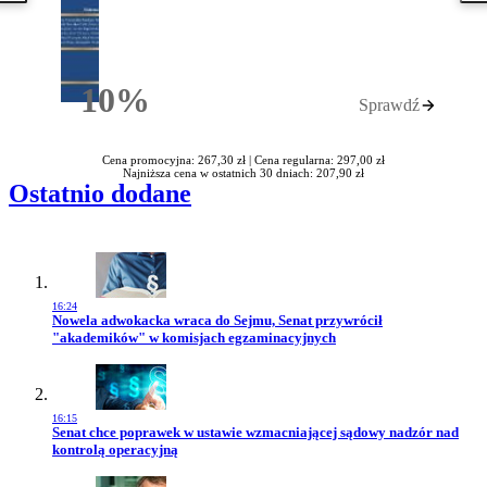
10%
Sprawdź
Rabatu
Cena promocyjna: 267,30 zł |
Cena regularna: 297,00 zł
Najniższa cena w ostatnich 30 dniach: 207,90 zł
Ostatnio dodane
16:24
Przejdź do artykułu:
Nowela adwokacka wraca do Sejmu, Senat przywrócił
"akademików" w komisjach egzaminacyjnych
16:15
Przejdź do artykułu:
Senat chce poprawek w ustawie wzmacniającej sądowy nadzór nad
kontrolą operacyjną