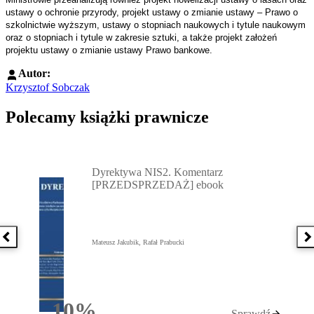
ustawy o ochronie przyrody, projekt ustawy o zmianie ustawy – Prawo o
szkolnictwie wyższym, ustawy o stopniach naukowych i tytule naukowym
oraz o stopniach i tytule w zakresie sztuki, a także projekt założeń
projektu ustawy o zmianie ustawy Prawo bankowe.
Autor:
Krzysztof Sobczak
Polecamy książki prawnicze
Przejdź do: Dyrektywa NIS2. Komentarz [PRZEDSPRZEDAŻ] ebook,
Dyrektywa NIS2. Komentarz
[PRZEDSPRZEDAŻ] ebook
Poprzednia książka
N
Mateusz Jakubik, Rafał Prabucki
10%
Sprawdź