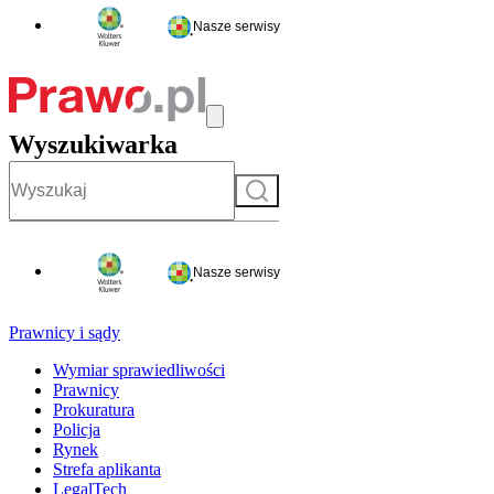
Nasze serwisy
Wyszukiwarka
Szukaj
Nasze serwisy
Prawnicy i sądy
Wymiar sprawiedliwości
Prawnicy
Prokuratura
Policja
Rynek
Strefa aplikanta
LegalTech