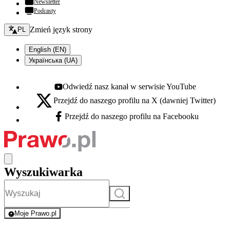
Newsletter
Podcasty
Zmień język - bieżący:
Zmień język strony
PL
English (EN)
Українська (UA)
Odwiedź nasz kanał w serwisie YouTube
Youtube - otwiera się w nowej karcie
Przejdź do naszego profilu na X (dawniej Twitter)
X - otwiera się w nowej karcie
Przejdź do naszego profilu na Facebooku
Facebook - otwiera się w nowej karcie
Wyszukiwarka
Szukaj
Moje Prawo.pl
- rejestracja i logowanie do serwisu