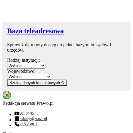
Baza teleadresowa
Sprawdź darmowy dostęp do pełnej bazy m.in. sądów i
urzędów.
Rodzaj instytucji:
Województwo:
Szukaj danych kontaktowych
Redakcja serwisu Prawo.pl
801 04 45 45
Numer telefonu:
redakcja@prawo.pl
Adres email:
22 535 88 00
Numer telefonu: