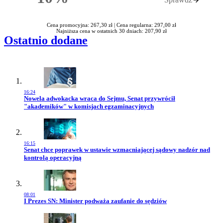
Rabatu
Cena promocyjna: 267,30 zł |
Cena regularna: 297,00 zł
Najniższa cena w ostatnich 30 dniach: 207,90 zł
Ostatnio dodane
16:24
Przejdź do artykułu:
Nowela adwokacka wraca do Sejmu, Senat przywrócił
"akademików" w komisjach egzaminacyjnych
16:15
Przejdź do artykułu:
Senat chce poprawek w ustawie wzmacniającej sądowy nadzór nad
kontrolą operacyjną
08:01
Przejdź do artykułu:
I Prezes SN: Minister podważa zaufanie do sędziów