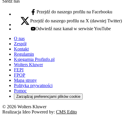
Śledź nas
Przejdź do naszego profilu na Facebooku
facebook - otwiera się w nowej karcie
Przejdź do naszego profilu na X (dawniej Twitter)
x - otwiera się w nowej karcie
Odwiedź nasz kanał w serwisie YouTube
youtube - otwiera się w nowej karcie
O nas
Zespół
Kontakt
Regulamin
Księgarnia Profinfo.pl
Wolters Kluwer
FEPI
FPOP
Mapa strony
Polityka prywatności
Pomoc
Zarządzaj preferencjami plików cookie
© 2026 Wolters Kluwer
Realizacja Ideo Powered by:
CMS Edito