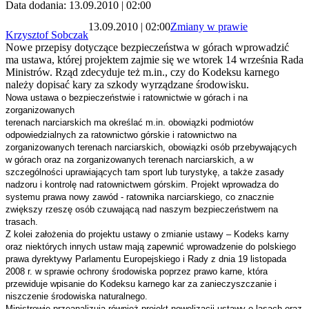
Data dodania: 13.09.2010 | 02:00
13.09.2010 | 02:00
Zmiany w prawie
Krzysztof Sobczak
Nowe przepisy dotyczące bezpieczeństwa w górach wprowadzić
ma ustawa, której projektem zajmie się we wtorek 14 września Rada
Ministrów. Rząd zdecyduje też m.in., czy do Kodeksu karnego
należy dopisać kary za szkody wyrządzane środowisku.
Nowa ustawa o bezpieczeństwie i ratownictwie w górach i na
zorganizowanych
terenach narciarskich ma określać m.in. obowiązki podmiotów
odpowiedzialnych za ratownictwo górskie i ratownictwo na
zorganizowanych terenach narciarskich, obowiązki osób przebywających
w górach oraz na zorganizowanych terenach narciarskich, a w
szczególności uprawiających tam sport lub turystykę, a także zasady
nadzoru i kontrolę nad ratownictwem górskim.
Projekt wprowadza do
systemu prawa nowy zawód - ratownika narciarskiego, co znacznie
zwiększy rzeszę osób czuwającą nad naszym bezpieczeństwem na
trasach.
Z kolei założenia do projektu ustawy o zmianie ustawy – Kodeks karny
oraz niektórych
innych ustaw mają zapewnić wprowadzenie do polskiego
prawa dyrektywy Parlamentu Europejskiego i Rady z dnia 19 listopada
2008 r. w sprawie ochrony środowiska poprzez prawo karne, która
przewiduje wpisanie do Kodeksu karnego kar za zanieczyszczanie i
niszczenie środowiska naturalnego.
Ministrowie przeanalizują również projekt nowelizacji ustawy o lasach oraz