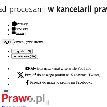
- otwiera się w nowej karcie
Promocje
Newsletter
Podcasty
Zmień język - bieżący:
Zmień język strony
PL
English (EN)
Українська (UA)
Odwiedź nasz kanał w serwisie YouTube
Youtube - otwiera się w nowej karcie
Przejdź do naszego profilu na X (dawniej Twitter)
X - otwiera się w nowej karcie
Przejdź do naszego profilu na Facebooku
Facebook - otwiera się w nowej karcie