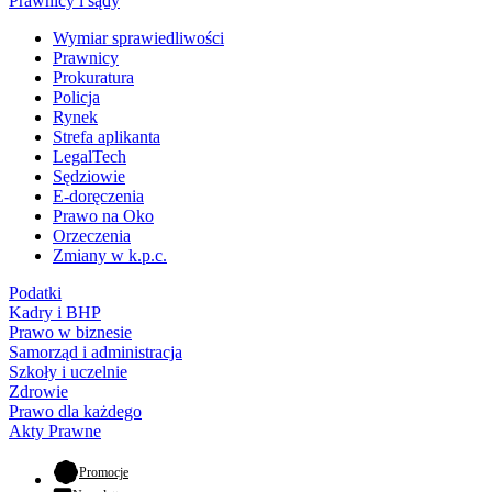
Prawnicy i sądy
Wymiar sprawiedliwości
Prawnicy
Prokuratura
Policja
Rynek
Strefa aplikanta
LegalTech
Sędziowie
E-doręczenia
Prawo na Oko
Orzeczenia
Zmiany w k.p.c.
Podatki
Kadry i BHP
Prawo w biznesie
Samorząd i administracja
Szkoły i uczelnie
Zdrowie
Prawo dla każdego
Akty Prawne
- otwiera się w nowej karcie
Promocje