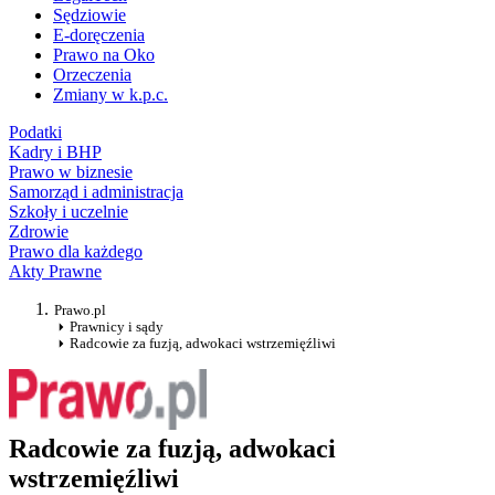
Sędziowie
E-doręczenia
Prawo na Oko
Orzeczenia
Zmiany w k.p.c.
Podatki
Kadry i BHP
Prawo w biznesie
Samorząd i administracja
Szkoły i uczelnie
Zdrowie
Prawo dla każdego
Akty Prawne
Prawo.pl
Prawnicy i sądy
Radcowie za fuzją, adwokaci wstrzemięźliwi
Radcowie za fuzją, adwokaci
wstrzemięźliwi