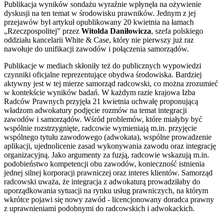
Publikacja wyników sondażu wyraźnie wpłynęła na ożywienie
dyskusji na ten temat w środowisku prawników. Jednym z jej
przejawów był artykuł opublikowany 20 kwietnia na łamach
„Rzeczpospolitej” przez
Witolda Daniłowicza
, szefa polskiego
oddziału kancelarii White & Case, który nie pierwszy już raz
nawołuje do unifikacji zawodów i połączenia samorządów.
Publikacje w mediach skłoniły też do publicznych wypowiedzi
czynniki oficjalne reprezentujące obydwa środowiska. Bardziej
aktywny jest w tej mierze samorząd radcowski, co można zrozumieć
w kontekście wyników badań. W każdym razie krajowa Izba
Radców Prawnych przyjęła 21 kwietnia uchwałę proponującą
władzom adwokatury podjęcie rozmów na temat integracji
zawodów i samorządów. Wśród problemów, które miałyby być
wspólnie rozstrzygnięte, radcowie wymieniają m.in. przyjęcie
wspólnego tytułu zawodowego (adwokata), wspólne prowadzenie
aplikacji, ujednolicenie zasad wykonywania zawodu oraz integrację
organizacyjną. Jako argumenty za fuzją, radcowie wskazują m.in.
podobieństwo kompetencji obu zawodów, konieczność istnienia
jednej silnej korporacji prawniczej oraz interes klientów.
Samorząd
radcowski uważa, że integracja z adwokaturą prowadziłaby do
uporządkowania sytuacji na rynku usług prawniczych, na którym
wkrótce pojawi się nowy zawód - licencjonowany doradca prawny
z uprawnieniami podobnymi do radcowskich i adwokackich.