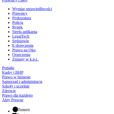
Prawnicy i sądy
Wymiar sprawiedliwości
Prawnicy
Prokuratura
Policja
Rynek
Strefa aplikanta
LegalTech
Sędziowie
E-doręczenia
Prawo na Oko
Orzeczenia
Zmiany w k.p.c.
Podatki
Kadry i BHP
Prawo w biznesie
Samorząd i administracja
Szkoły i uczelnie
Zdrowie
Prawo dla każdego
Akty Prawne
- otwiera się w nowej karcie
Promocje