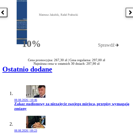
Poprzednia książka
N
Mateusz Jakubik, Rafał Prabucki
10%
Sprawdź
Rabatu
Cena promocyjna: 267,30 zł |
Cena regularna: 297,00 zł
Najniższa cena w ostatnich 30 dniach: 207,90 zł
Ostatnio dodane
08.08.2026 | 10:46
Przejdź do artykułu:
Zakaz stadionowy za niezajęcie swojego miejsca, przepisy wymagają
zmiany
08.08.2026 | 09:23