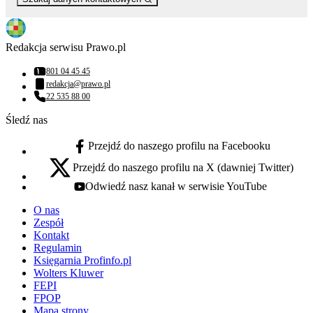
Redakcja serwisu Prawo.pl
801 04 45 45
Numer telefonu:
redakcja@prawo.pl
Adres email:
22 535 88 00
Numer telefonu:
Śledź nas
Przejdź do naszego profilu na Facebooku
facebook - otwiera się w nowej karcie
Przejdź do naszego profilu na X (dawniej Twitter)
x - otwiera się w nowej karcie
Odwiedź nasz kanał w serwisie YouTube
youtube - otwiera się w nowej karcie
O nas
Zespół
Kontakt
Regulamin
Księgarnia Profinfo.pl
Wolters Kluwer
FEPI
FPOP
Mapa strony