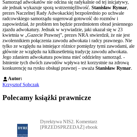
Samorząd adwokatów nie odcina się radykalnie od tej inicjatywy,
ale jednak wykazuje sporą wstrzemięźliwość.
Stanisław Rymar
,
prezes Naczelnej Rady Adwokackiej bezpośrednio po uchwale
radcowskiego samorządu sugerował gotowość do rozmów i
zapowiedział, że problem ten będzie przedmiotem obrad jesiennego
zjazdu adwokatury. Jednak w wywiadzie, jaki ukazał się w 23
kwietnia w „Gazecie Prawnej”, prezes NRA stwierdził, że nie jest
zwolennikiem połączenia zawodu adwokata i radcy prawnego. Nie
tylko ze względu na
istniejące różnice pomiędzy tymi zawodami, ale
głównie ze względu na kilkusetletnią tradycję zawodu adwokata.
Jego zdaniem adwokatura powinna mieć oddzielny samorząd. -
Istnienie tych dwóch zawodów wpływa też korzystnie na zdrową
konkurencję na rynku obsługi prawnej – uważa
Stanisław Rymar
.
Autor:
Krzysztof Sobczak
Polecamy książki prawnicze
Przejdź do: Dyrektywa NIS2. Komentarz [PRZEDSPRZEDAŻ] ebook,
Dyrektywa NIS2. Komentarz
[PRZEDSPRZEDAŻ] ebook