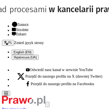
- otwiera się w nowej karcie
Promocje
Newsletter
Podcasty
Zmień język - bieżący:
Zmień język strony
PL
English (EN)
Українська (UA)
Odwiedź nasz kanał w serwisie YouTube
Youtube - otwiera się w nowej karcie
Przejdź do naszego profilu na X (dawniej Twitter)
X - otwiera się w nowej karcie
Przejdź do naszego profilu na Facebooku
Facebook - otwiera się w nowej karcie