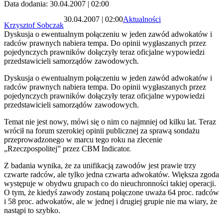
Data dodania: 30.04.2007 | 02:00
30.04.2007 | 02:00
Aktualności
Krzysztof Sobczak
Dyskusja o ewentualnym połączeniu w jeden zawód adwokatów i
radców prawnych nabiera tempa. Do opinii wygłaszanych przez
pojedynczych prawników dołączyły teraz oficjalne wypowiedzi
przedstawicieli samorządów zawodowych.
Dyskusja o ewentualnym połączeniu w jeden zawód adwokatów i
radców prawnych nabiera tempa. Do opinii wygłaszanych przez
pojedynczych prawników dołączyły teraz oficjalne wypowiedzi
przedstawicieli samorządów zawodowych.
Temat nie jest nowy, mówi się o nim co najmniej od kilku lat. Teraz
wrócił na forum szerokiej opinii publicznej za sprawą sondażu
przeprowadzonego w marcu tego roku na zlecenie
„Rzeczpospolitej” przez CBM Indicator.
Z badania wynika, że za unifikacją zawodów jest prawie trzy
czwarte radców, ale tylko jedna czwarta adwokatów. Większa zgoda
występuje w obydwu grupach co do nieuchronności takiej operacji.
O tym, że kiedyś zawody zostaną połączone uważa 64 proc. radców
i 58 proc. adwokatów, ale w jednej i drugiej grupie nie ma wiary, że
nastąpi to szybko.