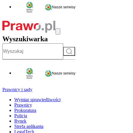
Nasze serwisy
Wyszukiwarka
Szukaj
Nasze serwisy
Prawnicy i sądy
Wymiar sprawiedliwości
Prawnicy
Prokuratura
Policja
Rynek
Strefa aplikanta
LegalTech