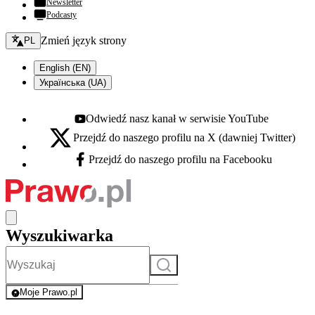
Newsletter
Podcasty
Zmień język - bieżący:
Zmień język strony
PL
English (EN)
Українська (UA)
Odwiedź nasz kanał w serwisie YouTube
Youtube - otwiera się w nowej karcie
Przejdź do naszego profilu na X (dawniej Twitter)
X - otwiera się w nowej karcie
Przejdź do naszego profilu na Facebooku
Facebook - otwiera się w nowej karcie
Wyszukiwarka
Szukaj
Moje Prawo.pl
- rejestracja i logowanie do serwisu