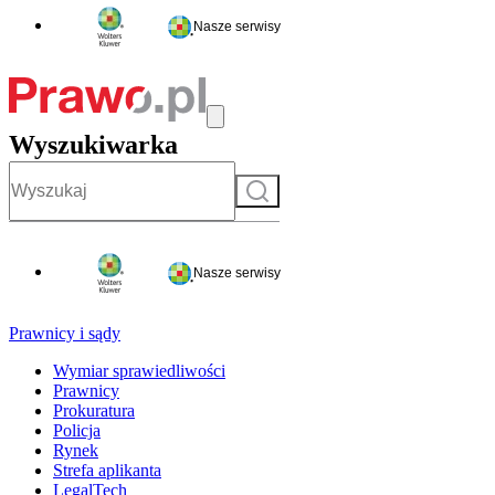
Nasze serwisy
Wyszukiwarka
Szukaj
Nasze serwisy
Prawnicy i sądy
Wymiar sprawiedliwości
Prawnicy
Prokuratura
Policja
Rynek
Strefa aplikanta
LegalTech