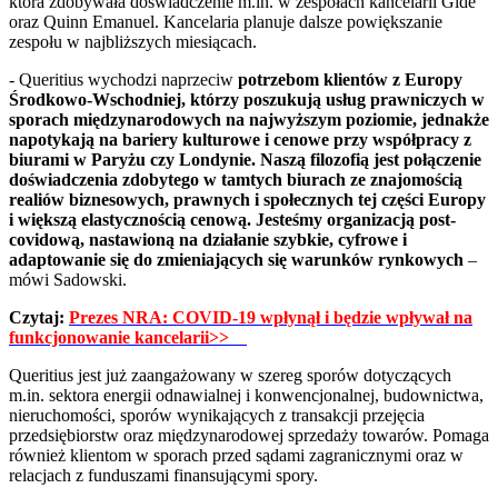
która zdobywała doświadczenie m.in. w zespołach kancelarii Gide
oraz Quinn Emanuel. Kancelaria planuje dalsze powiększanie
zespołu w najbliższych miesiącach.
- Queritius wychodzi naprzeciw
potrzebom klientów z Europy
Środkowo-Wschodniej, którzy poszukują usług prawniczych w
sporach międzynarodowych na najwyższym poziomie, jednakże
napotykają na bariery kulturowe i cenowe przy współpracy z
biurami w Paryżu czy Londynie. Naszą filozofią jest połączenie
doświadczenia zdobytego w tamtych biurach ze znajomością
realiów biznesowych, prawnych i społecznych tej części Europy
i większą elastycznością cenową. Jesteśmy organizacją post-
covidową, nastawioną na działanie szybkie, cyfrowe i
adaptowanie się do zmieniających się warunków rynkowych
–
mówi Sadowski.
Czytaj:
Prezes NRA: COVID-19 wpłynął i będzie wpływał na
funkcjonowanie kancelarii>>
Queritius jest już zaangażowany w szereg sporów dotyczących
m.in. sektora energii odnawialnej i konwencjonalnej, budownictwa,
nieruchomości, sporów wynikających z transakcji przejęcia
przedsiębiorstw oraz międzynarodowej sprzedaży towarów. Pomaga
również klientom w sporach przed sądami zagranicznymi oraz w
relacjach z funduszami finansującymi spory.