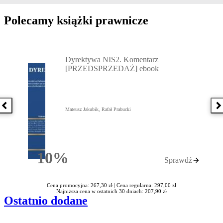
Polecamy książki prawnicze
Przejdź do: Dyrektywa NIS2. Komentarz [PRZEDSPRZEDAŻ] ebook,
Dyrektywa NIS2. Komentarz
[PRZEDSPRZEDAŻ] ebook
Poprzednia książka
N
Mateusz Jakubik, Rafał Prabucki
10%
Sprawdź
Rabatu
Cena promocyjna: 267,30 zł |
Cena regularna: 297,00 zł
Najniższa cena w ostatnich 30 dniach: 207,90 zł
Ostatnio dodane