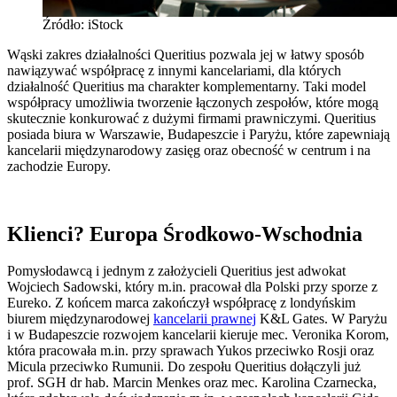
Źródło: iStock
Wąski zakres działalności Queritius pozwala jej w łatwy sposób
nawiązywać współpracę z innymi kancelariami, dla których
działalność Queritius ma charakter komplementarny. Taki model
współpracy umożliwia tworzenie łączonych zespołów, które mogą
skutecznie konkurować z dużymi firmami prawniczymi. Queritius
posiada biura w Warszawie, Budapeszcie i Paryżu, które zapewniają
kancelarii międzynarodowy zasięg oraz obecność w centrum i na
zachodzie Europy.
Klienci? Europa Środkowo-Wschodnia
Pomysłodawcą i jednym z założycieli Queritius jest adwokat
Wojciech Sadowski, który m.in. pracował dla Polski przy sporze z
Eureko. Z końcem marca zakończył współpracę z londyńskim
biurem międzynarodowej
kancelarii prawnej
K&L Gates. W Paryżu
i w Budapeszcie rozwojem kancelarii kieruje mec. Veronika Korom,
która pracowała m.in. przy sprawach Yukos przeciwko Rosji oraz
Micula przeciwko Rumunii. Do zespołu Queritius dołączyli już
prof. SGH dr hab. Marcin Menkes oraz mec. Karolina Czarnecka,