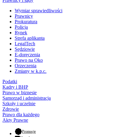
Prawnicy i sądy
Wymiar sprawiedliwości
Prawnicy
Prokuratura
Policja
Rynek
Strefa aplikanta
LegalTech
Sędziowie
E-doręczenia
Prawo na Oko
Orzeczenia
Zmiany w k.p.c.
Podatki
Kadry i BHP
Prawo w biznesie
Samorząd i administracja
Szkoły i uczelnie
Zdrowie
Prawo dla każdego
Akty Prawne
- otwiera się w nowej karcie
Promocje