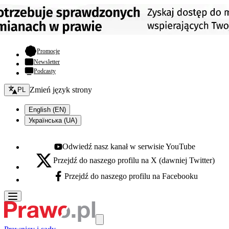
- otwiera się w nowej karcie
Promocje
Newsletter
Podcasty
Zmień język - bieżący:
Zmień język strony
PL
English (EN)
Українська (UA)
Odwiedź nasz kanał w serwisie YouTube
Youtube - otwiera się w nowej karcie
Przejdź do naszego profilu na X (dawniej Twitter)
X - otwiera się w nowej karcie
Przejdź do naszego profilu na Facebooku
Facebook - otwiera się w nowej karcie