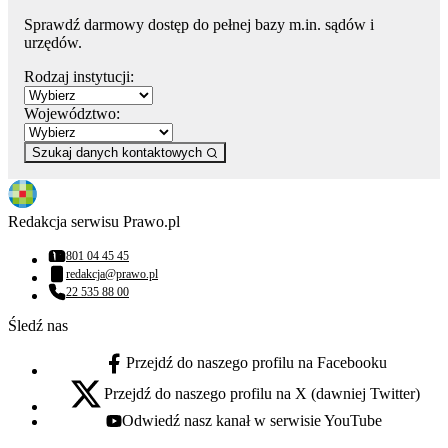
Sprawdź darmowy dostęp do pełnej bazy m.in. sądów i
urzędów.
Rodzaj instytucji:
Województwo:
Szukaj danych kontaktowych
Redakcja serwisu Prawo.pl
801 04 45 45
Numer telefonu:
redakcja@prawo.pl
Adres email:
22 535 88 00
Numer telefonu:
Śledź nas
Przejdź do naszego profilu na Facebooku
facebook - otwiera się w nowej karcie
Przejdź do naszego profilu na X (dawniej Twitter)
x - otwiera się w nowej karcie
Odwiedź nasz kanał w serwisie YouTube
youtube - otwiera się w nowej karcie