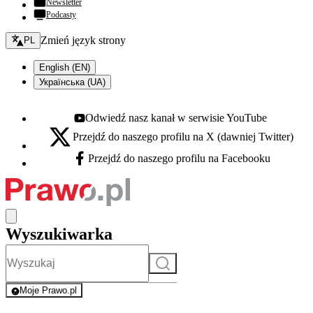
Newsletter
Podcasty
Zmień język - bieżący:
Zmień język strony
PL
English (EN)
Українська (UA)
Odwiedź nasz kanał w serwisie YouTube
Youtube - otwiera się w nowej karcie
Przejdź do naszego profilu na X (dawniej Twitter)
X - otwiera się w nowej karcie
Przejdź do naszego profilu na Facebooku
Facebook - otwiera się w nowej karcie
Wyszukiwarka
Szukaj
Moje Prawo.pl
- rejestracja i logowanie do serwisu