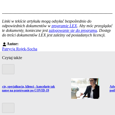
--------------------------------------------------------------------------------------
--------------------------------------------------------
Linki w tekście artykułu mogą odsyłać bezpośrednio do
odpowiednich dokumentów w
programie LEX
. Aby móc przeglądać
te dokumenty, konieczne jest
zalogowanie się do programu
. Dostęp
do treści dokumentów LEX jest zależny od posiadanych licencji.
Autor:
Patrycja Rojek-Socha
Czytaj także
Poprzedni slide
ź do artykułu:
Prze
cje, specjalizacja, klienci - kancelarie tak
Adw
 szansę na przetrwanie po COVID-19
pod
Kolejny slide