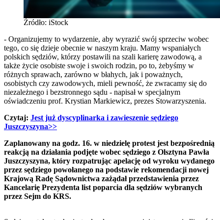
Źródło: iStock
- Organizujemy to wydarzenie, aby wyrazić swój sprzeciw wobec
tego, co się dzieje obecnie w naszym kraju. Mamy wspaniałych
polskich sędziów, którzy postawili na szali karierę zawodową, a
także życie osobiste swoje i swoich rodzin, po to, żebyśmy w
różnych sprawach, zarówno w błahych, jak i poważnych,
osobistych czy zawodowych, mieli pewność, że zwracamy się do
niezależnego i bezstronnego sądu - napisał w specjalnym
oświadczeniu prof. Krystian Markiewicz, prezes Stowarzyszenia.
Czytaj:
Jest już dyscyplinarka i zawieszenie sędziego
Juszczyszyna>>
Zaplanowany na godz. 16. w niedzielę protest jest bezpośrednią
reakcją na działania podjęte wobec sędziego z Olsztyna Pawła
Juszczyszyna, który rozpatrując apelację od wyroku wydanego
przez sędziego powołanego na podstawie rekomendacji nowej
Krajową Radę Sądownictwa zażądał przedstawienia przez
Kancelarię Prezydenta list poparcia dla sędziów wybranych
przez Sejm do KRS.