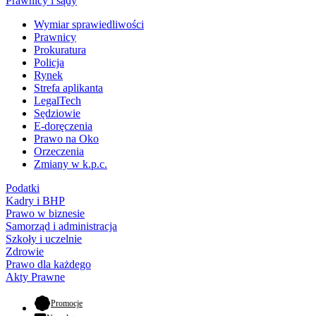
Prawnicy i sądy
Wymiar sprawiedliwości
Prawnicy
Prokuratura
Policja
Rynek
Strefa aplikanta
LegalTech
Sędziowie
E-doręczenia
Prawo na Oko
Orzeczenia
Zmiany w k.p.c.
Podatki
Kadry i BHP
Prawo w biznesie
Samorząd i administracja
Szkoły i uczelnie
Zdrowie
Prawo dla każdego
Akty Prawne
- otwiera się w nowej karcie
Promocje