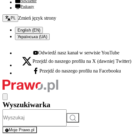
Newsletter
Podcasty
Zmień język - bieżący:
Zmień język strony
PL
English (EN)
Українська (UA)
Odwiedź nasz kanał w serwisie YouTube
Youtube - otwiera się w nowej karcie
Przejdź do naszego profilu na X (dawniej Twitter)
X - otwiera się w nowej karcie
Przejdź do naszego profilu na Facebooku
Facebook - otwiera się w nowej karcie
Wyszukiwarka
Szukaj
Moje Prawo.pl
- rejestracja i logowanie do serwisu