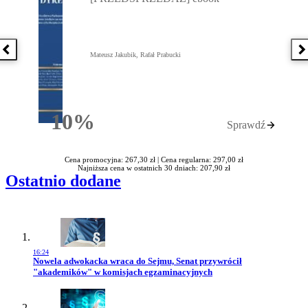
Poprzednia książka
N
Mateusz Jakubik, Rafał Prabucki
10%
Sprawdź
Rabatu
Cena promocyjna: 267,30 zł |
Cena regularna: 297,00 zł
Najniższa cena w ostatnich 30 dniach: 207,90 zł
Ostatnio dodane
16:24
Przejdź do artykułu:
Nowela adwokacka wraca do Sejmu, Senat przywrócił
"akademików" w komisjach egzaminacyjnych