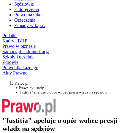
Sędziowie
E-doręczenia
Prawo na Oko
Orzeczenia
Zmiany w k.p.c.
Podatki
Kadry i BHP
Prawo w biznesie
Samorząd i administracja
Szkoły i uczelnie
Zdrowie
Prawo dla każdego
Akty Prawne
Prawo.pl
Prawnicy i sądy
"Iustitia" apeluje o opór wobec presji władz na sędziów
"Iustitia" apeluje o opór wobec presji
władz na sędziów