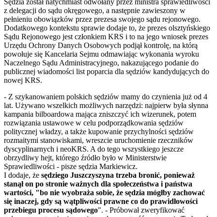
Sędzia został natychmiast odwołany przez ministra sprawiedliwości
z delegacji do sądu okręgowego, a następnie zawieszony w
pełnieniu obowiązków przez prezesa swojego sądu rejonowego.
Dodatkowego kontekstu sprawie dodaje to, że prezes olsztyńskiego
Sądu Rejonowego jest członkiem KRS i to na jego wniosek prezes
Urzędu Ochrony Danych Osobowych podjął kontrolę, na którą
powołuje się Kancelaria Sejmu odmawiając wykonania wyroku
Naczelnego Sądu Administracyjnego, nakazującego podanie do
publicznej wiadomości list poparcia dla sędziów kandydujących do
nowej KRS.
- Z szykanowaniem polskich sędziów mamy do czynienia już od 4
lat. Używano wszelkich możliwych narzędzi: najpierw była słynna
kampania bilboardowa mająca zniszczyć ich wizerunek, potem
rozwiązania ustawowe w celu podporządkowania sędziów
politycznej władzy, a także kupowanie przychylności sędziów
rozmaitymi stanowiskami, wreszcie uruchomienie rzeczników
dyscyplinarnych i neoKRS. A do tego wszystkiego jeszcze
obrzydliwy hejt, którego źródło było w Ministerstwie
Sprawiedliwości - pisze sędzia Markiewicz.
I dodaje, że
sędziego Juszczyszyna trzeba bronić, ponieważ
stanął on po stronie ważnych dla społeczeństwa i państwa
wartości, "bo nie wyobraża sobie, że sędzia mógłby zachować
się inaczej, gdy są wątpliwości prawne co do prawidłowości
przebiegu procesu sądowego
". - Próbował zweryfikować