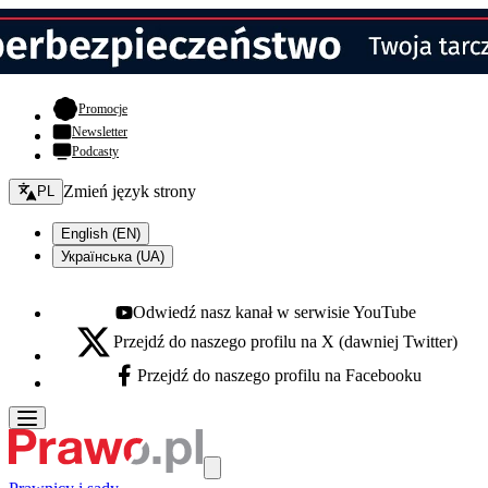
- otwiera się w nowej karcie
Promocje
Newsletter
Podcasty
Zmień język - bieżący:
Zmień język strony
PL
English (EN)
Українська (UA)
Odwiedź nasz kanał w serwisie YouTube
Youtube - otwiera się w nowej karcie
Przejdź do naszego profilu na X (dawniej Twitter)
X - otwiera się w nowej karcie
Przejdź do naszego profilu na Facebooku
Facebook - otwiera się w nowej karcie