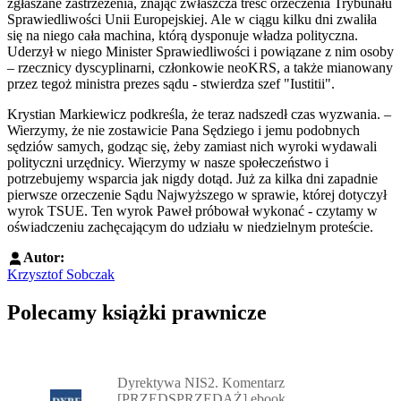
zgłaszane zastrzeżenia, znając zwłaszcza treść orzeczenia Trybunału
Sprawiedliwości Unii Europejskiej. Ale w ciągu kilku dni zwaliła
się na niego cała machina, którą dysponuje władza polityczna.
Uderzył w niego Minister Sprawiedliwości i powiązane z nim osoby
– rzecznicy dyscyplinarni, członkowie neoKRS, a także mianowany
przez tegoż ministra prezes sądu - stwierdza szef "Iustitii".
Krystian Markiewicz podkreśla, że teraz nadszedł czas wyzwania. –
Wierzymy, że nie zostawicie Pana Sędziego i jemu podobnych
sędziów samych, godząc się, żeby zamiast nich wyroki wydawali
polityczni urzędnicy. Wierzymy w nasze społeczeństwo i
potrzebujemy wsparcia jak nigdy dotąd. Już za kilka dni zapadnie
pierwsze orzeczenie Sądu Najwyższego w sprawie, której dotyczył
wyrok TSUE. Ten wyrok Paweł próbował wykonać - czytamy w
oświadczeniu zachęcającym do udziału w niedzielnym proteście.
Autor:
Krzysztof Sobczak
Polecamy książki prawnicze
Przejdź do: Dyrektywa NIS2. Komentarz [PRZEDSPRZEDAŻ] ebook,
Dyrektywa NIS2. Komentarz
[PRZEDSPRZEDAŻ] ebook