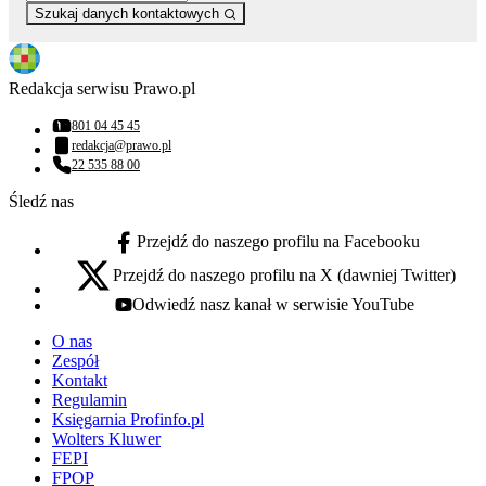
Szukaj danych kontaktowych
Redakcja serwisu Prawo.pl
801 04 45 45
Numer telefonu:
redakcja@prawo.pl
Adres email:
22 535 88 00
Numer telefonu:
Śledź nas
Przejdź do naszego profilu na Facebooku
facebook - otwiera się w nowej karcie
Przejdź do naszego profilu na X (dawniej Twitter)
x - otwiera się w nowej karcie
Odwiedź nasz kanał w serwisie YouTube
youtube - otwiera się w nowej karcie
O nas
Zespół
Kontakt
Regulamin
Księgarnia Profinfo.pl
Wolters Kluwer
FEPI
FPOP