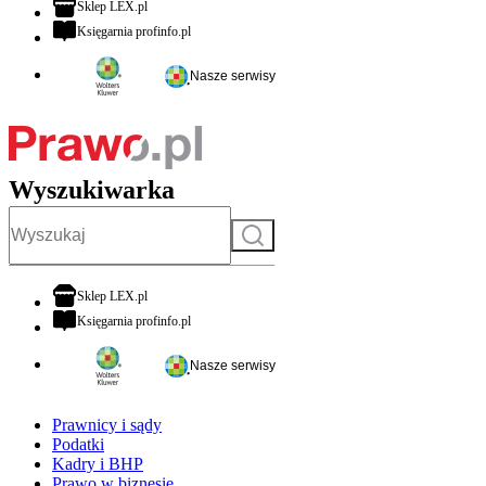
otwiera się w nowej karcie
Sklep LEX.pl
otwiera się w nowej karcie
Księgarnia profinfo.pl
Nasze serwisy
Wyszukiwarka
Szukaj
otwiera się w nowej karcie
Sklep LEX.pl
otwiera się w nowej karcie
Księgarnia profinfo.pl
Nasze serwisy
Prawnicy i sądy
Podatki
Kadry i BHP
Prawo w biznesie