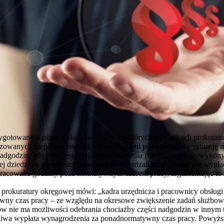
zygotowanym przez związkowców, w niektórych jednostkach prokuratur
owanych nieprawidłowości wymieniają oni ponadto należy sytuację ma
 nadgodzin, gdy brak jest wyraźnego polecenia przełożonego do wyko
ej dziedzinie kierownicy jednostek potwierdzali też praktykę nie wypł
epracowane godziny poza normatywnym czasem pracy, argumentując t
 prokuratury okręgowej mówi: „kadra urzędnicza i pracownicy obsłu
ywny czas pracy – ze względu na okresowe zwiększenie zadań służbo
ów nie ma możliwości odebrania chociażby części nadgodzin w innym te
żliwa wypłata wynagrodzenia za ponadnormatywny czas pracy. Powyższe