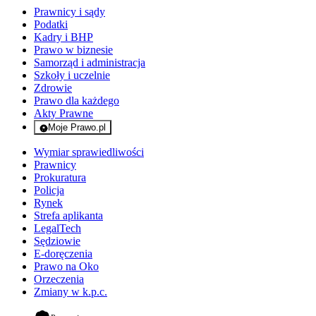
Prawnicy i sądy
Podatki
Kadry i BHP
Prawo w biznesie
Samorząd i administracja
Szkoły i uczelnie
Zdrowie
Prawo dla każdego
Akty Prawne
Moje Prawo.pl
- rejestracja i logowanie do serwisu
Wymiar sprawiedliwości
Prawnicy
Prokuratura
Policja
Rynek
Strefa aplikanta
LegalTech
Sędziowie
E-doręczenia
Prawo na Oko
Orzeczenia
Zmiany w k.p.c.