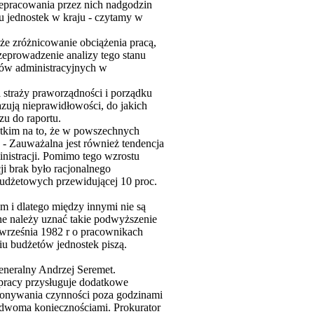
zepracowania przez nich nadgodzin
lu jednostek w kraju - czytamy w
że zróżnicowanie obciążenia pracą,
rzeprowadzenie analizy tego stanu
ików administracyjnych w
a straży praworządności i porządku
azują nieprawidłowości, do jakich
u do raportu.
stkim na to, że w powszechnych
 - Zauważalna jest również tendencja
nistracji. Pomimo tego wzrostu
ji brak było racjonalnego
budżetowych przewidującej 10 proc.
m i dlatego między innymi nie są
ne należy uznać takie podwyższenie
 września 1982 r o pracownikach
 budżetów jednostek piszą.
generalny Andrzej Seremet.
pracy przysługuje dodatkowe
ykonywania czynności poza godzinami
i dwoma koniecznościami. Prokurator