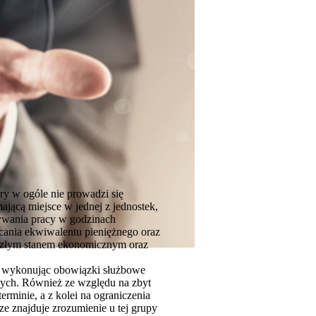
y w ogóle nie prowadzi się
jącą miejsce w jednej z jednostek,
nywania pracy w godzinach
acania ekwiwalentu pieniężnego oraz
o złym stanem ekonomicznym oraz
gi wykonując obowiązki służbowe
wych. Również ze względu na zbyt
rminie, a z kolei na ograniczenia
 znajduje zrozumienie u tej grupy