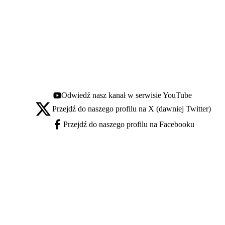
Odwiedź nasz kanał w serwisie YouTube
Youtube - otwiera się w nowej karcie
Przejdź do naszego profilu na X (dawniej Twitter)
X - otwiera się w nowej karcie
Przejdź do naszego profilu na Facebooku
Facebook - otwiera się w nowej karcie