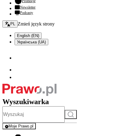
- otwiera się w nowej karcie
Promocje
Newsletter
Podcasty
Zmień język - bieżący:
Zmień język strony
PL
English (EN)
Українська (UA)
Wyszukiwarka
Szukaj
Moje Prawo.pl
- rejestracja i logowanie do serwisu