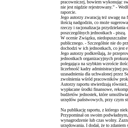
pracowniczej, bowiem wykonując swą 
nie jest nigdzie rejestrowany.” - We
raporcie.
Jego autorzy zwaracją też uwagę na 
ilością nadgodzin, co może sugerować
rzeczy i racjonalizacja przydzielani
poszczególnych jednostkach - piszą.
W ocenie Związku, niedopuszczalne je
publicznego. - Szczególnie nie do pr
dochodzi w ich jednostkach, co jes
Jego autorzy podkreślają, że przepr
jednostkach organizacyjnych prokura
polegająca na szybkim wzroście ilo
liczebność kadry administracyjnej po
uzasadnienia dla uchwalonej przez S
zwolnienia wśród pracowników prok
Autorzy raportu stwierdzają również
wypłacane środki finansowe, rekompe
budżetów jednostek, które umożliwia
urzędów państwowych, przy czym st
Na publikację raportu, z którego nie
Przypominał on swoim podwładnym, 
wynagrodzenie lub czas wolny. Zazn
urzędowania. I dodał, że to zdaniem