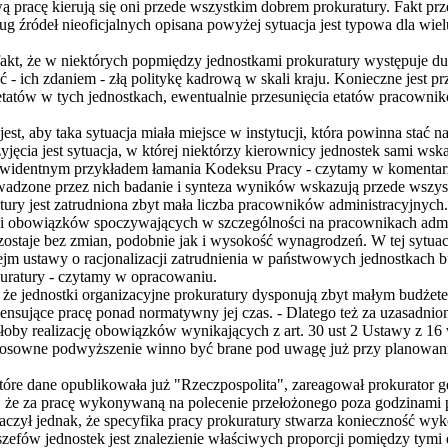
pracę kierują się oni przede wszystkim dobrem prokuratury. Fakt pr
dług źródeł nieoficjalnych opisana powyżej sytuacja jest typowa dla wie
fakt, że w niektórych popmiędzy jednostkami prokuratury występuje du
 - ich zdaniem - złą politykę kadrową w skali kraju. Konieczne jest p
a etatów w tych jednostkach, ewentualnie przesunięcia etatów pracown
st, aby taka sytuacja miała miejsce w instytucji, która powinna stać n
zyjęcia jest sytuacja, w której niektórzy kierownicy jednostek sami wsk
t ewidentnym przykładem łamania Kodeksu Pracy - czytamy w komentarz
owadzone przez nich badanie i synteza wyników wskazują przede wszy
tury jest zatrudniona zbyt mała liczba pracowników administracyjnych.
ści obowiązków spoczywających w szczególności na pracownikach admi
zostaje bez zmian, podobnie jak i wysokość wynagrodzeń. W tej sytuac
ejm ustawy o racjonalizacji zatrudnienia w państwowych jednostkach 
uratury - czytamy w opracowaniu.
, że jednostki organizacyjne prokuratury dysponują zbyt małym budżete
nsujące pracę ponad normatywny jej czas. - Dlatego też za uzasadnio
łoby realizację obowiązków wynikających z art. 30 ust 2 Ustawy z 16
osowne podwyższenie winno być brane pod uwagę już przy planowaniu
które dane opublikowała już "Rzeczpospolita", zareagował prokurator 
że za pracę wykonywaną na polecenie przełożonego poza godzinami 
aczył jednak, że specyfika pracy prokuratury stwarza konieczność w
 szefów jednostek jest znalezienie właściwych proporcji pomiędzy tym