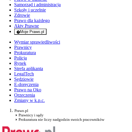
Samorząd i administracja
Szkoły i uczelnie
Zdrowie
Prawo dla każdego
Akty Prawne
Moje Prawo.pl
- rejestracja i logowanie do serwisu
Wymiar sprawiedliwości
Prawnicy
Prokuratura
Policja
Rynek
Strefa aplikanta
LegalTech
Sędziowie
E-doręczenia
Prawo na Oko
Orzeczenia
Zmiany w k.p.c.
Prawo.pl
Prawnicy i sądy
Prokuratura nie liczy nadgodzin swoich pracowników