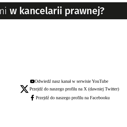
Odwiedź nasz kanał w serwisie YouTube
Youtube - otwiera się w nowej karcie
Przejdź do naszego profilu na X (dawniej Twitter)
X - otwiera się w nowej karcie
Przejdź do naszego profilu na Facebooku
Facebook - otwiera się w nowej karcie