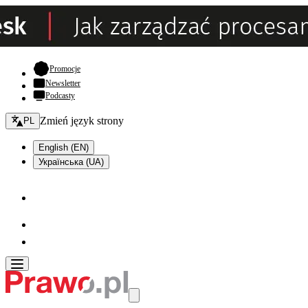
- otwiera się w nowej karcie
Promocje
Newsletter
Podcasty
Zmień język - bieżący:
Zmień język strony
PL
English (EN)
Українська (UA)