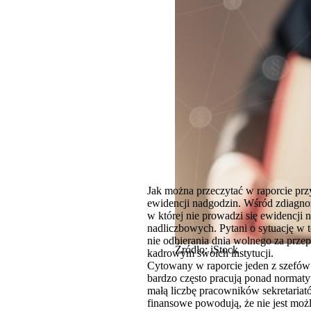
Jak można przeczytać w raporcie pr
ewidencji nadgodzin. Wśród zdiagnoz
w której nie prowadzi się ewidencji
nadliczbowych. Pytani o sytuację w t
nie odbierania dnia wolnego za prz
Źródło: iStock
kadrowym swoich instytucji.
Cytowany w raporcie jeden z szefów
bardzo często pracują ponad normat
małą liczbę pracowników sekretariat
finansowe powodują, że nie jest mo