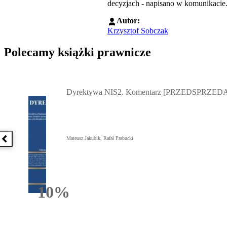
decyzjach - napisano w komunikacie
Autor:
Krzysztof Sobczak
Polecamy książki prawnicze
Przejdź do: Dyrektywa NIS2. Komentarz [PRZEDSPRZEDAŻ] ebook,
Dyrektywa NIS2. Komentarz [PRZEDSPRZEDA
Mateusz Jakubik, Rafał Prabucki
Poprzednia książka
10%
Rabatu