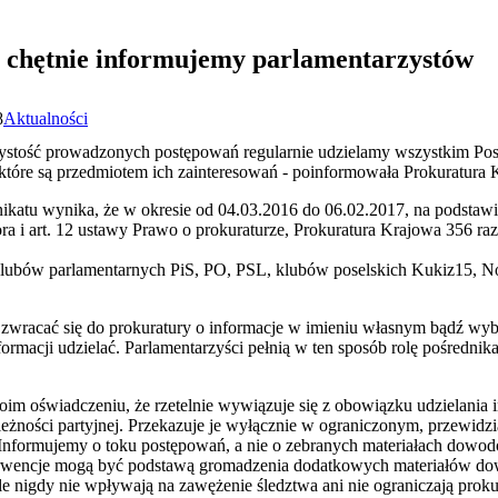
 chętnie informujemy parlamentarzystów
8
Aktualności
jrzystość prowadzonych postępowań regularnie udzielamy wszystkim Pos
, które są przedmiotem ich zainteresowań - poinformowała Prokuratura 
atu wynika, że w okresie od 04.03.2016 do 06.02.2017, na podstawie 
a i art. 12 ustawy Prawo o prokuraturze, Prokuratura Krajowa 356 raz
 klubów parlamentarnych PiS, PO, PSL, klubów poselskich Kukiz15, N
 zwracać się do prokuratury o informacje w imieniu własnym bądź wybo
formacji udzielać. Parlamentarzyści pełnią w ten sposób rolę pośredn
im oświadczeniu, że rzetelnie wywiązuje się z obowiązku udzielania 
leżności partyjnej. Przekazuje je wyłącznie w ograniczonym, przewidz
Informujemy o toku postępowań, a nie o zebranych materiałach dowod
interwencje mogą być podstawą gromadzenia dodatkowych materiałów 
e nigdy nie wpływają na zawężenie śledztwa ani nie ograniczają pro