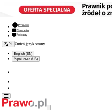
- otwiera się w nowej karcie
Promocje
Newsletter
Podcasty
Zmień język - bieżący:
Zmień język strony
PL
English (EN)
Українська (UA)