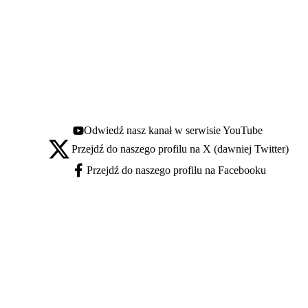
Odwiedź nasz kanał w serwisie YouTube
Youtube - otwiera się w nowej karcie
Przejdź do naszego profilu na X (dawniej Twitter)
X - otwiera się w nowej karcie
Przejdź do naszego profilu na Facebooku
Facebook - otwiera się w nowej karcie