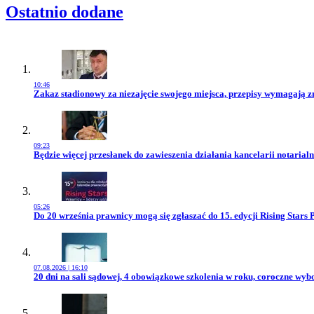
Ostatnio dodane
10:46
Przejdź do artykułu:
Zakaz stadionowy za niezajęcie swojego miejsca, przepisy wymagają 
09:23
Przejdź do artykułu:
Będzie więcej przesłanek do zawieszenia działania kancelarii notarialn
05:26
Przejdź do artykułu:
Do 20 września prawnicy mogą się zgłaszać do 15. edycji Rising Stars 
07.08.2026 | 16:10
Przejdź do artykułu:
20 dni na sali sądowej, 4 obowiązkowe szkolenia w roku, coroczne wy