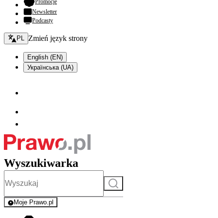
- otwiera się w nowej karcie
Promocje
Newsletter
Podcasty
Zmień język - bieżący:
Zmień język strony
PL
English (EN)
Українська (UA)
Wyszukiwarka
Szukaj
Moje Prawo.pl
- rejestracja i logowanie do serwisu