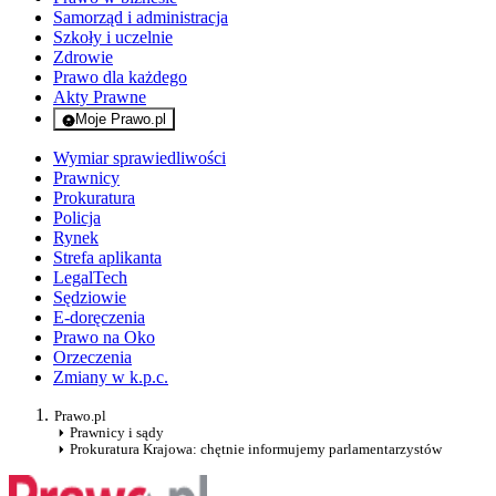
Samorząd i administracja
Szkoły i uczelnie
Zdrowie
Prawo dla każdego
Akty Prawne
Moje Prawo.pl
- rejestracja i logowanie do serwisu
Wymiar sprawiedliwości
Prawnicy
Prokuratura
Policja
Rynek
Strefa aplikanta
LegalTech
Sędziowie
E-doręczenia
Prawo na Oko
Orzeczenia
Zmiany w k.p.c.
Prawo.pl
Prawnicy i sądy
Prokuratura Krajowa: chętnie informujemy parlamentarzystów