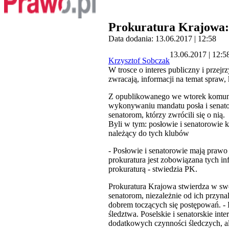
Prokuratura Krajowa:
Data dodania: 13.06.2017 | 12:58
13.06.2017 | 12:5
Krzysztof Sobczak
W trosce o interes publiczny i prze
zwracają, informacji na temat spraw
Z opublikowanego we wtorek komunik
wykonywaniu mandatu posła i senator
senatorom, którzy zwrócili się o nią.
Byli w tym: posłowie i senatorowie
należący do tych klubów
- Posłowie i senatorowie mają prawo
prokuratura jest zobowiązana tych in
prokuraturą - stwiedzia PK.
Prokuratura Krajowa stwierdza w swo
senatorom, niezależnie od ich przyna
dobrem toczących się postępowań. - 
śledztwa. Poselskie i senatorskie 
dodatkowych czynności śledczych, al