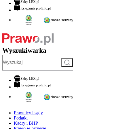
otwiera się w nowej karcie
Sklep LEX.pl
otwiera się w nowej karcie
Księgarnia profinfo.pl
Nasze serwisy
Wyszukiwarka
Szukaj
otwiera się w nowej karcie
Sklep LEX.pl
otwiera się w nowej karcie
Księgarnia profinfo.pl
Nasze serwisy
Prawnicy i sądy
Podatki
Kadry i BHP
Prawo w biznesie