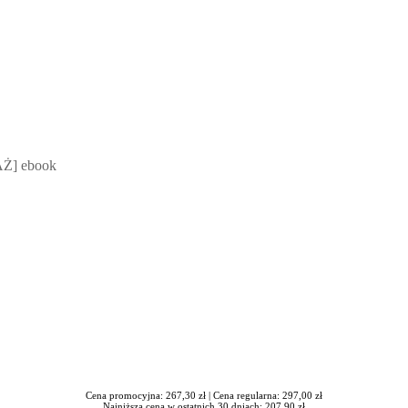
.
 Mateusz Jakubik, Rafał Prabucki - otwiera się w nowym oknie
Ż] ebook
Cena promocyjna: 267,30 zł |
Cena regularna: 297,00 zł
Najniższa cena w ostatnich 30 dniach: 207,90 zł