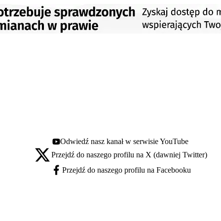
Odwiedź nasz kanał w serwisie YouTube
Youtube - otwiera się w nowej karcie
Przejdź do naszego profilu na X (dawniej Twitter)
X - otwiera się w nowej karcie
Przejdź do naszego profilu na Facebooku
Facebook - otwiera się w nowej karcie