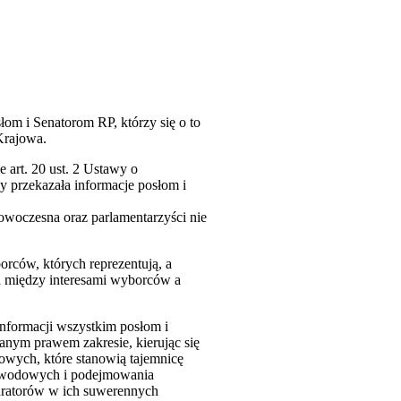
łom i Senatorom RP, którzy się o to
Krajowa.
art. 20 ust. 2 Ustawy o
y przekazała informacje posłom i
owoczesna oraz parlamentarzyści nie
rców, których reprezentują, a
ika między interesami wyborców a
informacji wszystkim posłom i
ianym prawem zakresie, kierując się
owych, które stanowią tajemnicę
dowodowych i podejmowania
kuratorów w ich suwerennych