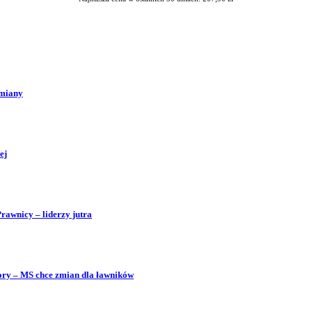
zmiany
ej
Prawnicy – liderzy jutra
bory – MS chce zmian dla ławników