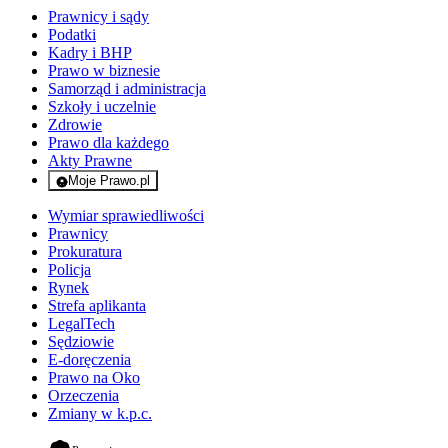
Prawnicy i sądy
Podatki
Kadry i BHP
Prawo w biznesie
Samorząd i administracja
Szkoły i uczelnie
Zdrowie
Prawo dla każdego
Akty Prawne
Moje Prawo.pl
- rejestracja i logowanie do serwisu
Wymiar sprawiedliwości
Prawnicy
Prokuratura
Policja
Rynek
Strefa aplikanta
LegalTech
Sędziowie
E-doręczenia
Prawo na Oko
Orzeczenia
Zmiany w k.p.c.