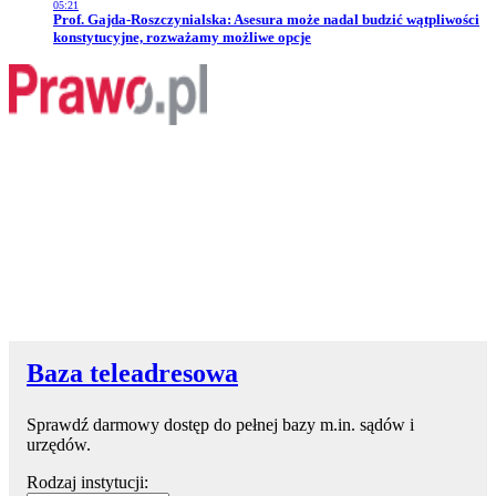
05:21
Przejdź do artykułu:
Prof. Gajda-Roszczynialska: Asesura może nadal budzić wątpliwości
konstytucyjne, rozważamy możliwe opcje
Baza teleadresowa
Sprawdź darmowy dostęp do pełnej bazy m.in. sądów i
urzędów.
Rodzaj instytucji: