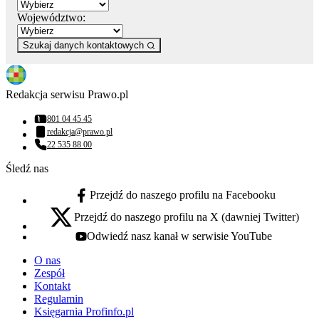
Województwo:
Szukaj danych kontaktowych
Redakcja serwisu Prawo.pl
801 04 45 45
Numer telefonu:
redakcja@prawo.pl
Adres email:
22 535 88 00
Numer telefonu:
Śledź nas
Przejdź do naszego profilu na Facebooku
facebook - otwiera się w nowej karcie
Przejdź do naszego profilu na X (dawniej Twitter)
x - otwiera się w nowej karcie
Odwiedź nasz kanał w serwisie YouTube
youtube - otwiera się w nowej karcie
O nas
Zespół
Kontakt
Regulamin
Księgarnia Profinfo.pl