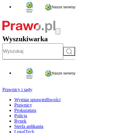
Nasze serwisy
Wyszukiwarka
Szukaj
Nasze serwisy
Prawnicy i sądy
Wymiar sprawiedliwości
Prawnicy
Prokuratura
Policja
Rynek
Strefa aplikanta
LegalTech