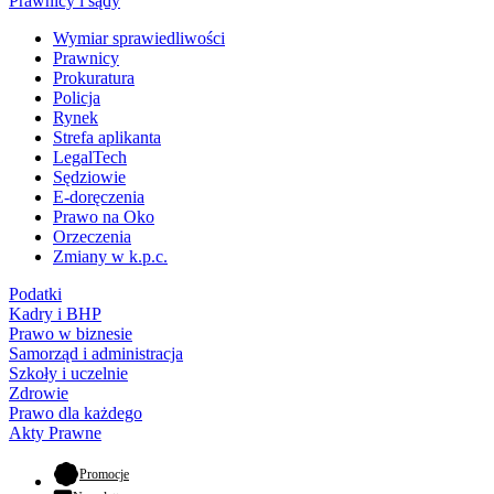
Prawnicy i sądy
Wymiar sprawiedliwości
Prawnicy
Prokuratura
Policja
Rynek
Strefa aplikanta
LegalTech
Sędziowie
E-doręczenia
Prawo na Oko
Orzeczenia
Zmiany w k.p.c.
Podatki
Kadry i BHP
Prawo w biznesie
Samorząd i administracja
Szkoły i uczelnie
Zdrowie
Prawo dla każdego
Akty Prawne
- otwiera się w nowej karcie
Promocje