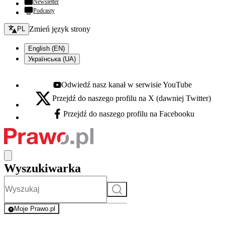
Newsletter
Podcasty
Zmień język - bieżący:
Zmień język strony
PL
English (EN)
Українська (UA)
Odwiedź nasz kanał w serwisie YouTube
Youtube - otwiera się w nowej karcie
Przejdź do naszego profilu na X (dawniej Twitter)
X - otwiera się w nowej karcie
Przejdź do naszego profilu na Facebooku
Facebook - otwiera się w nowej karcie
Wyszukiwarka
Szukaj
Moje Prawo.pl
- rejestracja i logowanie do serwisu