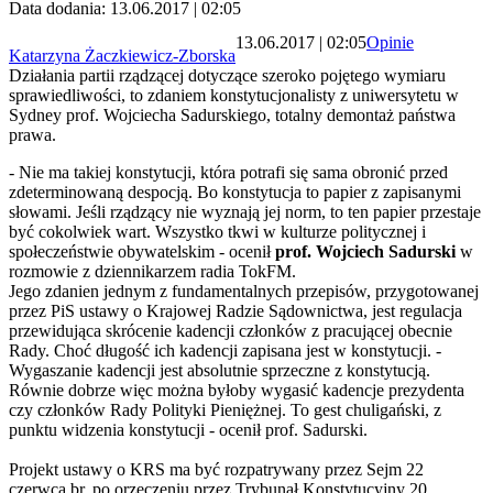
Data dodania: 13.06.2017 | 02:05
13.06.2017 | 02:05
Opinie
Katarzyna Żaczkiewicz-Zborska
Działania partii rządzącej dotyczące szeroko pojętego wymiaru
sprawiedliwości, to zdaniem konstytucjonalisty z uniwersytetu w
Sydney prof. Wojciecha Sadurskiego, totalny demontaż państwa
prawa.
- Nie ma takiej konstytucji, która potrafi się sama obronić przed
zdeterminowaną despocją. Bo konstytucja to papier z zapisanymi
słowami. Jeśli rządzący nie wyznają jej norm, to ten papier przestaje
być cokolwiek wart. Wszystko tkwi w kulturze politycznej i
społeczeństwie obywatelskim - ocenił
prof. Wojciech Sadurski
w
rozmowie z dziennikarzem radia TokFM.
Jego zdanien jednym z fundamentalnych przepisów, przygotowanej
przez PiS ustawy o Krajowej Radzie Sądownictwa, jest regulacja
przewidująca skrócenie kadencji członków z pracującej obecnie
Rady. Choć długość ich kadencji zapisana jest w konstytucji. -
Wygaszanie kadencji jest absolutnie sprzeczne z konstytucją.
Równie dobrze więc można byłoby wygasić kadencje prezydenta
czy członków Rady Polityki Pieniężnej. To gest chuligański, z
punktu widzenia konstytucji - ocenił prof. Sadurski.
Projekt ustawy o KRS ma być rozpatrywany przez Sejm 22
czerwca br, po orzeczeniu przez Trybunał Konstytucyjny 20