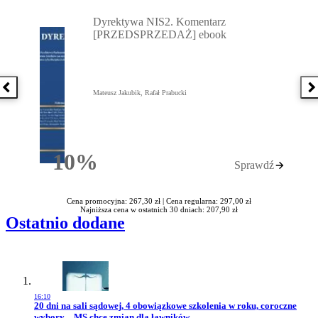
Przejdź do: Dyrektywa NIS2. Komentarz [PRZEDSPRZEDAŻ] ebook,
Dyrektywa NIS2. Komentarz
[PRZEDSPRZEDAŻ] ebook
Poprzednia książka
N
Mateusz Jakubik, Rafał Prabucki
10%
Sprawdź
Rabatu
Cena promocyjna: 267,30 zł |
Cena regularna: 297,00 zł
Najniższa cena w ostatnich 30 dniach: 207,90 zł
Ostatnio dodane
16:10
Przejdź do artykułu:
20 dni na sali sądowej, 4 obowiązkowe szkolenia w roku, coroczne
wybory – MS chce zmian dla ławników