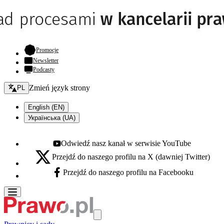
- otwiera się w nowej karcie
Promocje
Newsletter
Podcasty
Zmień język - bieżący:
Zmień język strony
PL
English (EN)
Українська (UA)
Odwiedź nasz kanał w serwisie YouTube
Youtube - otwiera się w nowej karcie
Przejdź do naszego profilu na X (dawniej Twitter)
X - otwiera się w nowej karcie
Przejdź do naszego profilu na Facebooku
Facebook - otwiera się w nowej karcie