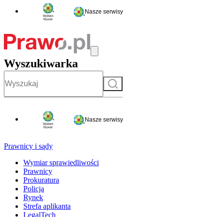
Nasze serwisy
Wyszukiwarka
Szukaj
Nasze serwisy
Prawnicy i sądy
Wymiar sprawiedliwości
Prawnicy
Prokuratura
Policja
Rynek
Strefa aplikanta
LegalTech