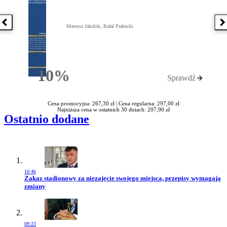
Poprzednia książka
N
Mateusz Jakubik, Rafał Prabucki
10%
Sprawdź
Rabatu
Cena promocyjna: 267,30 zł |
Cena regularna: 297,00 zł
Najniższa cena w ostatnich 30 dniach: 207,90 zł
Ostatnio dodane
10:46
Przejdź do artykułu:
Zakaz stadionowy za niezajęcie swojego miejsca, przepisy wymagają
zmiany
09:23