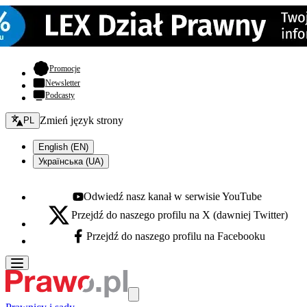
- otwiera się w nowej karcie
Promocje
Newsletter
Podcasty
Zmień język - bieżący:
Zmień język strony
PL
English (EN)
Українська (UA)
Odwiedź nasz kanał w serwisie YouTube
Youtube - otwiera się w nowej karcie
Przejdź do naszego profilu na X (dawniej Twitter)
X - otwiera się w nowej karcie
Przejdź do naszego profilu na Facebooku
Facebook - otwiera się w nowej karcie