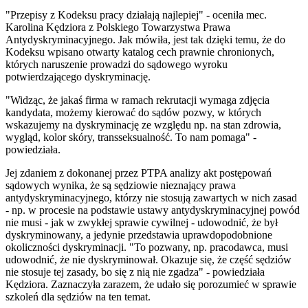
"Przepisy z Kodeksu pracy działają najlepiej" - oceniła mec.
Karolina Kędziora z Polskiego Towarzystwa Prawa
Antydyskryminacyjnego. Jak mówiła, jest tak dzięki temu, że do
Kodeksu wpisano otwarty katalog cech prawnie chronionych,
których naruszenie prowadzi do sądowego wyroku
potwierdzającego dyskryminację.
"Widząc, że jakaś firma w ramach rekrutacji wymaga zdjęcia
kandydata, możemy kierować do sądów pozwy, w których
wskazujemy na dyskryminację ze względu np. na stan zdrowia,
wygląd, kolor skóry, transseksualność. To nam pomaga" -
powiedziała.
Jej zdaniem z dokonanej przez PTPA analizy akt postępowań
sądowych wynika, że są sędziowie nieznający prawa
antydyskryminacyjnego, którzy nie stosują zawartych w nich zasad
- np. w procesie na podstawie ustawy antydyskryminacyjnej powód
nie musi - jak w zwykłej sprawie cywilnej - udowodnić, że był
dyskryminowany, a jedynie przedstawia uprawdopodobnione
okoliczności dyskryminacji. "To pozwany, np. pracodawca, musi
udowodnić, że nie dyskryminował. Okazuje się, że część sędziów
nie stosuje tej zasady, bo się z nią nie zgadza" - powiedziała
Kędziora. Zaznaczyła zarazem, że udało się porozumieć w sprawie
szkoleń dla sędziów na ten temat.