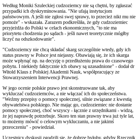
Według Moniki Szuleckiej cudzoziemcy nie są chętni, by zgłaszać
przypadki ich dyskryminowania. "Nie ufają instytucjom
państwowym. A jeśli nie zgłosi swej sprawy, to przecież nikt mu nie
pomoże" - wskazała. Zarazem podkreśliła, że gdy cudzoziemiec
przyjeżdża do Polski w celach ekonomicznych, "to nie ma
priorytetu chodzenia po sądach - jeśli nawet teoretycznie mógłby
liczyć na odszkodowanie".
"Cudzoziemcy nie chcą składać skarg szczególnie wtedy, gdy ich
status prawny w Polsce jest niejasny. Obawiają się, że ich skarga
może wpłynąć np. na decyzję o przedłużeniu prawa do czasowego
pobytu. I niekiedy faktycznie ich obawy są uzasadnione" - dodał dr
Witold Klaus z Polskiej Akademii Nauk, współpracujący ze
Stowarzyszeniem Interwencji Prawnej.
W jego ocenie polskie prawo jest skonstruowane tak, aby
wykluczać cudzoziemców, a nie włączać ich do społeczeństwa.
"Weźmy przepisy o pomocy społecznej, silnie związane z kwestią
obywatelstwa polskiego. Nie mając go, cudzoziemiec nie dostanie
pomocy społecznej, choć wszyscy - łącznie z urzędnikami - widzą,
że jej naprawdę potrzebuje. Skoro ten stan prawny trwa już tyle lat,
to możemy mówić o celowym wykluczaniu, a nie jakimś
przeoczeniu" - powiedział.
Uczestnicy dyskusji zgodzili się, że dobrze byłoby, gdyby Rzecznik