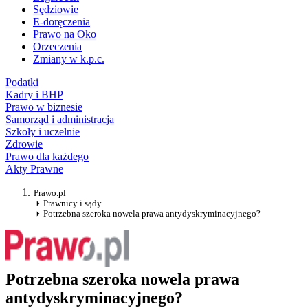
Sędziowie
E-doręczenia
Prawo na Oko
Orzeczenia
Zmiany w k.p.c.
Podatki
Kadry i BHP
Prawo w biznesie
Samorząd i administracja
Szkoły i uczelnie
Zdrowie
Prawo dla każdego
Akty Prawne
Prawo.pl
Prawnicy i sądy
Potrzebna szeroka nowela prawa antydyskryminacyjnego?
Potrzebna szeroka nowela prawa
antydyskryminacyjnego?