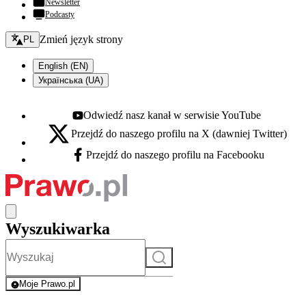
Newsletter
Podcasty
Zmień język - bieżący:
Zmień język strony
PL
English (EN)
Українська (UA)
Odwiedź nasz kanał w serwisie YouTube
Youtube - otwiera się w nowej karcie
Przejdź do naszego profilu na X (dawniej Twitter)
X - otwiera się w nowej karcie
Przejdź do naszego profilu na Facebooku
Facebook - otwiera się w nowej karcie
Wyszukiwarka
Szukaj
Moje Prawo.pl
- rejestracja i logowanie do serwisu