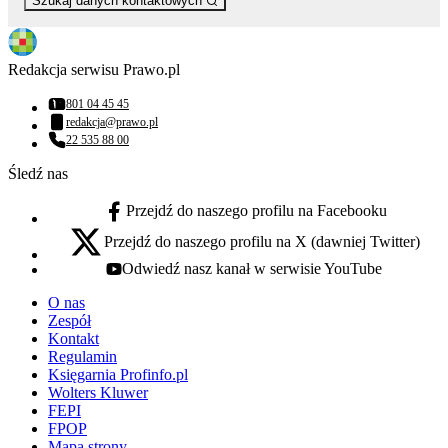
Szukaj danych kontaktowych
Redakcja serwisu Prawo.pl
801 04 45 45
Numer telefonu:
redakcja@prawo.pl
Adres email:
22 535 88 00
Numer telefonu:
Śledź nas
Przejdź do naszego profilu na Facebooku
facebook - otwiera się w nowej karcie
Przejdź do naszego profilu na X (dawniej Twitter)
x - otwiera się w nowej karcie
Odwiedź nasz kanał w serwisie YouTube
youtube - otwiera się w nowej karcie
O nas
Zespół
Kontakt
Regulamin
Księgarnia Profinfo.pl
Wolters Kluwer
FEPI
FPOP
Mapa strony