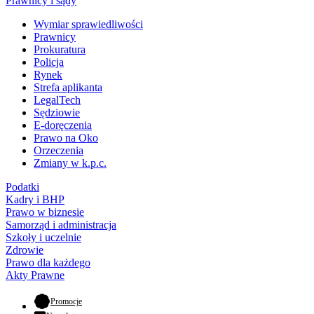
Prawnicy i sądy
Wymiar sprawiedliwości
Prawnicy
Prokuratura
Policja
Rynek
Strefa aplikanta
LegalTech
Sędziowie
E-doręczenia
Prawo na Oko
Orzeczenia
Zmiany w k.p.c.
Podatki
Kadry i BHP
Prawo w biznesie
Samorząd i administracja
Szkoły i uczelnie
Zdrowie
Prawo dla każdego
Akty Prawne
- otwiera się w nowej karcie
Promocje