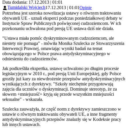
Data dodania: 17.12.2013 | 01:01
Tumidalski Wojciech
17.12.2013 | 01:01
Opinie
Potrzebna jest szeroka nowelizacja ustawy o równym traktowaniu
obywateli UE - uznali eksperci podczas poniedziałkowej debaty w
Instytucie Spraw Publicznych poświęconej cudzoziemcom. W ich
przekonaniu uchwalona pod presją UE ustawa dziś nie działa.
"Ustawa miała pomóc dyskryminowanym cudzoziemcom, ale
niestety nie pomaga" - mówiła Monika Szulecka ze Stowarzyszenia
Interwencji Prawnej, omawiając wyniki badań na temat
obowiązującego w Polsce prawa antydyskryminacyjnego w
odniesieniu do cudzoziemców.
Jak podkreśliła ekspertka, ustawę uchwalono po długim procesie
legislacyjnym w 2010 r., pod presją Unii Europejskiej, gdy Polsce
groziły już kary za niewdrożenie przepisów antydyskryminacyjnych
wynikających z dyrektywy. "Szkoły niechętnie przygotowują
zajęcia dla uczniów o dyskryminacji. Dominuje stereotyp, że za
słowem +mniejszość+ kryją się przede wszystkim mniejszości
seksualne" - wskazała.
Szulecka zauważyła, że część norm z dyrektywy zamieszczono w
ustawie o równym traktowaniu obywateli UE, a inne fragmenty
antydyskryminacyjnych przepisów znalazły się w Kodeksie pracy
lub innych ustawach.