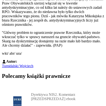
Praw Obywatelskich szerzej włączał się w kwestie
antydyskryminacyjne, co od kilku lat należy do ustawowych zadań
RPO. Wskazywano, że do niedawna było tylko dwóch
pracowników tego pionu. Dziś - jak mówiła Katarzyna Mikołajska z
biura Rzecznika - jej zespół ds. antydyskryminacyjnych liczy już
ośmioro prawników.
"Główny problem to ograniczenie prawne Rzecznika, który może
wkraczać tylko w sprawy naruszeń na gruncie obywatel-państwo.
Skarg na dyskryminację dostajemy na razie mało lub bardzo mało.
Ale chcemy działać" - zapewniła. (PAP)
wkt/ abr/ ura/
Autor:
Tumidalski Wojciech
Polecamy książki prawnicze
Przejdź do: Dyrektywa NIS2. Komentarz [PRZEDSPRZEDAŻ] ebook,
Dyrektywa NIS2. Komentarz
[PRZEDSPRZEDAŻ] ebook