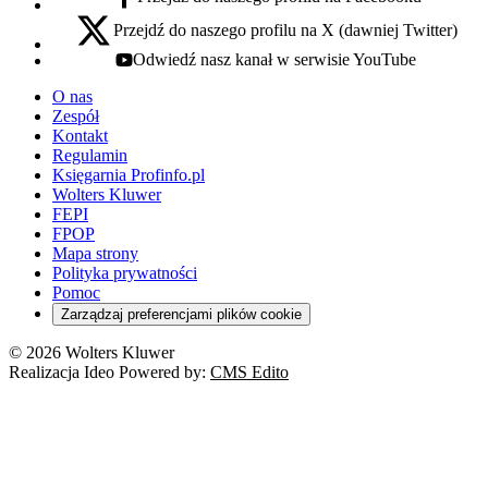
facebook - otwiera się w nowej karcie
Przejdź do naszego profilu na X (dawniej Twitter)
x - otwiera się w nowej karcie
Odwiedź nasz kanał w serwisie YouTube
youtube - otwiera się w nowej karcie
O nas
Zespół
Kontakt
Regulamin
Księgarnia Profinfo.pl
Wolters Kluwer
FEPI
FPOP
Mapa strony
Polityka prywatności
Pomoc
Zarządzaj preferencjami plików cookie
© 2026 Wolters Kluwer
Realizacja Ideo Powered by:
CMS Edito