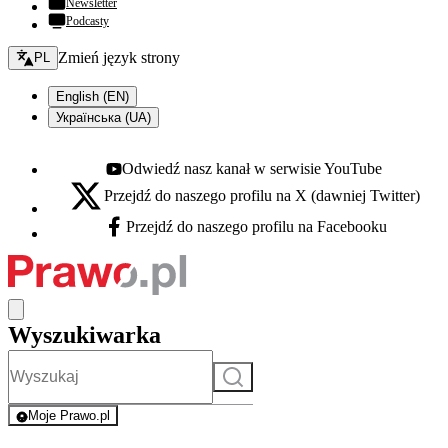
Newsletter
Podcasty
Zmień język - bieżący:
Zmień język strony
PL
English (EN)
Українська (UA)
Odwiedź nasz kanał w serwisie YouTube
Youtube - otwiera się w nowej karcie
Przejdź do naszego profilu na X (dawniej Twitter)
X - otwiera się w nowej karcie
Przejdź do naszego profilu na Facebooku
Facebook - otwiera się w nowej karcie
Wyszukiwarka
Szukaj
Moje Prawo.pl
- rejestracja i logowanie do serwisu