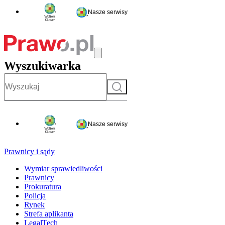
Nasze serwisy
Wyszukiwarka
Szukaj
Nasze serwisy
Prawnicy i sądy
Wymiar sprawiedliwości
Prawnicy
Prokuratura
Policja
Rynek
Strefa aplikanta
LegalTech