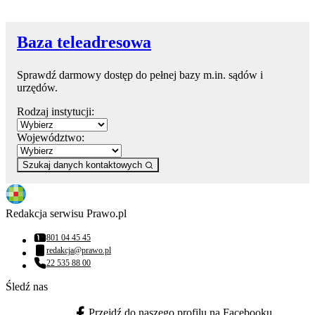
Baza teleadresowa
Sprawdź darmowy dostęp do pełnej bazy m.in. sądów i
urzędów.
Rodzaj instytucji:
Województwo:
Szukaj danych kontaktowych
Redakcja serwisu Prawo.pl
801 04 45 45
Numer telefonu:
redakcja@prawo.pl
Adres email:
22 535 88 00
Numer telefonu:
Śledź nas
Przejdź do naszego profilu na Facebooku