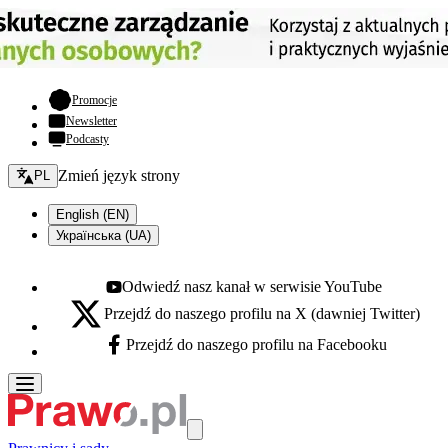
- otwiera się w nowej karcie
Promocje
Newsletter
Podcasty
Zmień język - bieżący:
Zmień język strony
PL
English (EN)
Українська (UA)
Odwiedź nasz kanał w serwisie YouTube
Youtube - otwiera się w nowej karcie
Przejdź do naszego profilu na X (dawniej Twitter)
X - otwiera się w nowej karcie
Przejdź do naszego profilu na Facebooku
Facebook - otwiera się w nowej karcie