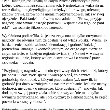
"Pani Jahangir jest uznaną na całym świecie obrończynią praw
kobiet, dzieci i mniejszości religijnych. Niestrudzenie walczyła na
rzecz dialogu międzyreligijnego i międzykulturowego, tolerancji i
rządów prawa, zarówno na arenie międzynarodowej, jak i w swej
ojczyźnie - Pakistanie" - mówił w uzasadnieniu. "Proszę przyjąć
nagrodę jako wyraz naszego podziwu i wsparcia dla tego, co pani
robi" - zwrócił się Sikorski do laureatki.
Wyróżniona podkreśliła, że jest zaszczycona nie tylko otrzymaniem
nagrody, ale również tym, że dostała ją od władz Polski. "Wiem, jak
bardzo cenicie sobie wolność, demokrację i godność ludzką" -
podkreśliła Jahangir. "Godność jest tym, do czego dążą ludzie na
całym świecie, w każdym regionie świata. (...) Nawet w waszym
regionie są ludzie, którzy walczą o swe prawa i o wartość praw
człowieka" - dodała.
"Przyjmuję tę nagrodę w imieniu tych wszystkich setek ludzi, którzy
już odeszli i całe życie spędzili walcząc o coś, co nazywali
godnością. Setki ludzi, z którymi pracowałam (...), mówili, że
godność jest dużo ważniejsza dla nas niż zarabianie. Jeśli nie mamy
godności, nie dbamy o pieniądze, które dostajemy" - mówiła. Jak
dodała, w swojej pracy zdała sobie sprawę, że "nie ma to tylko
wymiaru teoretycznego, ale i praktyczny; to element ducha, to część
poczucia własnej godności".
Pakistanka wyraziła nadzieję, że "wszyscy będziemy mieć odwagę,