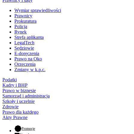
Prawnicy i sądy
Wymiar sprawiedliwości
Prawnicy
Prokuratura
Policja
Rynek
Strefa aplikanta
LegalTech
Sędziowie
E-doręczenia
Prawo na Oko
Orzeczenia
Zmiany w k.p.c.
Podatki
Kadry i BHP
Prawo w biznesie
Samorząd i administracja
Szkoły i uczelnie
Zdrowie
Prawo dla każdego
Akty Prawne
- otwiera się w nowej karcie
Promocje