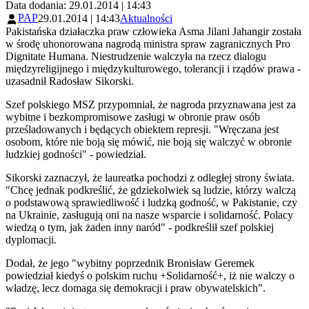
Data dodania: 29.01.2014 | 14:43
PAP
29.01.2014 | 14:43
Aktualności
Pakistańska działaczka praw człowieka Asma Jilani Jahangir została
w środę uhonorowana nagrodą ministra spraw zagranicznych Pro
Dignitate Humana. Niestrudzenie walczyła na rzecz dialogu
międzyreligijnego i międzykulturowego, tolerancji i rządów prawa -
uzasadnił Radosław Sikorski.
Szef polskiego MSZ przypomniał, że nagroda przyznawana jest za
wybitne i bezkompromisowe zasługi w obronie praw osób
prześladowanych i będących obiektem represji. "Wręczana jest
osobom, które nie boją się mówić, nie boją się walczyć w obronie
ludzkiej godności" - powiedział.
Sikorski zaznaczył, że laureatka pochodzi z odległej strony świata.
"Chcę jednak podkreślić, że gdziekolwiek są ludzie, którzy walczą
o podstawową sprawiedliwość i ludzką godność, w Pakistanie, czy
na Ukrainie, zasługują oni na nasze wsparcie i solidarność. Polacy
wiedzą o tym, jak żaden inny naród" - podkreślił szef polskiej
dyplomacji.
Dodał, że jego "wybitny poprzednik Bronisław Geremek
powiedział kiedyś o polskim ruchu +Solidarność+, iż nie walczy o
władzę, lecz domaga się demokracji i praw obywatelskich".