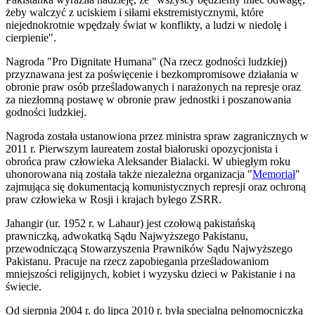
żeby walczyć z uciskiem i siłami ekstremistycznymi, które
niejednokrotnie wpędzały świat w konflikty, a ludzi w niedolę i
cierpienie".
Nagroda "Pro Dignitate Humana" (Na rzecz godności ludzkiej)
przyznawana jest za poświęcenie i bezkompromisowe działania w
obronie praw osób prześladowanych i narażonych na represje oraz
za niezłomną postawę w obronie praw jednostki i poszanowania
godności ludzkiej.
Nagroda została ustanowiona przez ministra spraw zagranicznych w
2011 r. Pierwszym laureatem został białoruski opozycjonista i
obrońca praw człowieka Aleksander Bialacki. W ubiegłym roku
uhonorowana nią została także niezależna organizacja "
Memoriał
"
zajmująca się dokumentacją komunistycznych represji oraz ochroną
praw człowieka w Rosji i krajach byłego ZSRR.
Jahangir (ur. 1952 r. w Lahaur) jest czołową pakistańską
prawniczką, adwokatką Sądu Najwyższego Pakistanu,
przewodniczącą Stowarzyszenia Prawników Sądu Najwyższego
Pakistanu. Pracuje na rzecz zapobiegania prześladowaniom
mniejszości religijnych, kobiet i wyzysku dzieci w Pakistanie i na
świecie.
Od sierpnia 2004 r. do lipca 2010 r. była specjalną pełnomocniczką