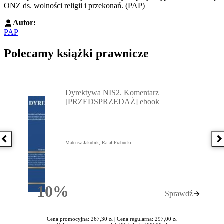
ONZ ds. wolności religii i przekonań. (PAP)
Autor:
PAP
Polecamy książki prawnicze
Przejdź do: Dyrektywa NIS2. Komentarz [PRZEDSPRZEDAŻ] ebook,
Dyrektywa NIS2. Komentarz
[PRZEDSPRZEDAŻ] ebook
Poprzednia książka
N
Mateusz Jakubik, Rafał Prabucki
10%
Sprawdź
Rabatu
Cena promocyjna: 267,30 zł |
Cena regularna: 297,00 zł