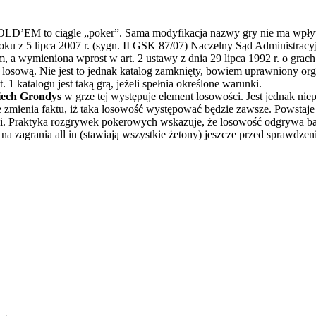
D’EM to ciągle „poker”. Sama modyfikacja nazwy gry nie ma wpływu
oku z 5 lipca 2007 r. (sygn. II GSK 87/07) Naczelny Sąd Administracy
m, a wymieniona wprost w art. 2 ustawy z dnia 29 lipca 1992 r. o grac
grą losową. Nie jest to jednak katalog zamknięty, bowiem uprawniony or
. 1 katalogu jest taką grą, jeżeli spełnia określone warunki.
iech Grondys
w grze tej występuje element losowości. Jest jednak ni
 zmienia faktu, iż taka losowość występować będzie zawsze. Powstaje
. Praktyka rozgrywek pokerowych wskazuje, że losowość odgrywa bar
ę na zagrania all in (stawiają wszystkie żetony) jeszcze przed sprawdz
 Mateusz Jakubik, Rafał Prabucki - otwiera się w nowym oknie