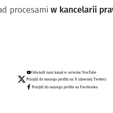
Odwiedź nasz kanał w serwisie YouTube
Youtube - otwiera się w nowej karcie
Przejdź do naszego profilu na X (dawniej Twitter)
X - otwiera się w nowej karcie
Przejdź do naszego profilu na Facebooku
Facebook - otwiera się w nowej karcie