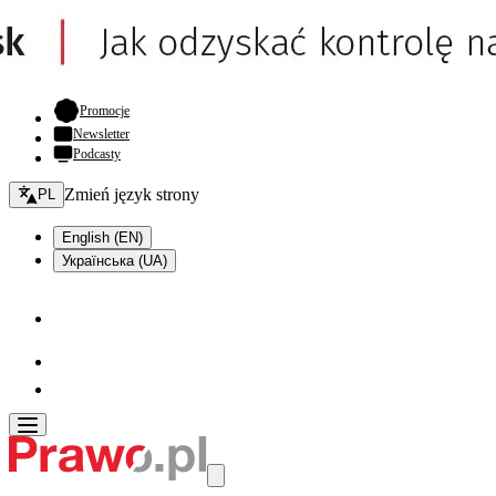
- otwiera się w nowej karcie
Promocje
Newsletter
Podcasty
Zmień język - bieżący:
Zmień język strony
PL
English (EN)
Українська (UA)