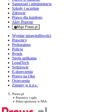
Samorząd i administracja
Szkoły i uczelnie
Zdrowie
Prawo dla każdego
Akty Prawne
Moje Prawo.pl
- rejestracja i logowanie do serwisu
Wymiar sprawiedliwości
Prawnicy
Prokuratura
Policja
Rynek
Strefa aplikanta
LegalTech
Sędziowie
E-doręczenia
Prawo na Oko
Orzeczenia
Zmiany w k.p.c.
Prawo.pl
Prawnicy i sądy
Poker sportowy w NSA