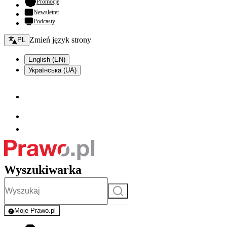
- otwiera się w nowej karcie
Promocje
Newsletter
Podcasty
Zmień język - bieżący:
Zmień język strony
PL
English (EN)
Українська (UA)
Wyszukiwarka
Szukaj
Moje Prawo.pl
- rejestracja i logowanie do serwisu