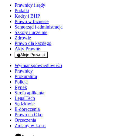
Prawnicy i sądy
Podatki
Kadry i BHP
Prawo w biznesie
Samorząd i administracja
Szkoły i uczelnie
Zdrowie
Prawo dla każdego
Akty Prawne
Moje Prawo.pl
- rejestracja i logowanie do serwisu
Wymiar sprawiedliwości
Prawnicy
Prokuratura
Policja
Rynek
Strefa aplikanta
LegalTech
Sędziowie
E-doręczenia
Prawo na Oko
Orzeczenia
Zmiany w k.p.c.