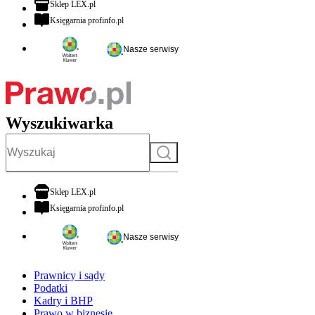
otwiera się w nowej karcie
Sklep LEX.pl
otwiera się w nowej karcie
Księgarnia profinfo.pl
Nasze serwisy
Wyszukiwarka
Szukaj
otwiera się w nowej karcie
Sklep LEX.pl
otwiera się w nowej karcie
Księgarnia profinfo.pl
Nasze serwisy
Prawnicy i sądy
Podatki
Kadry i BHP
Prawo w biznesie