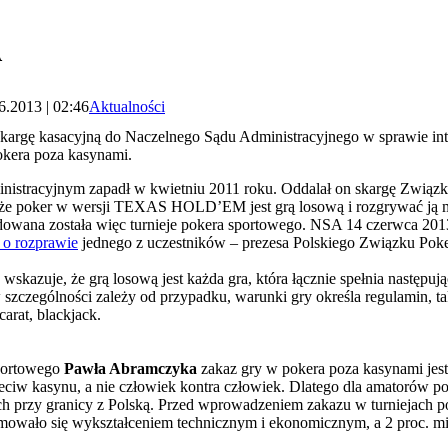
A
6.2013 | 02:46
Aktualności
argę kasacyjną do Naczelnego Sądu Administracyjnego w sprawie inter
okera poza kasynami.
stracyjnym zapadł w kwietniu 2011 roku. Oddalał on skargę Związk
a, że poker w wersji TEXAS HOLD’EM jest grą losową i rozgrywać ją 
dowana została więc turnieje pokera sportowego. NSA 14 czerwca 2013 
 o rozprawie
jednego z uczestników – prezesa Polskiego Związku Poke
 wskazuje, że grą losową jest każda gra, która łącznie spełnia następują
 szczególności zależy od przypadku, warunki gry określa regulamin, t
arat, blackjack.
portowego
Pawła Abramczyka
zakaz gry w pokera poza kasynami jest
eciw kasynu, a nie człowiek kontra człowiek. Dlatego dla amatorów po
ch przy granicy z Polską. Przed wprowadzeniem zakazu w turniejach pok
mowało się wykształceniem technicznym i ekonomicznym, a 2 proc. mia