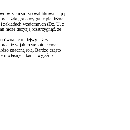
 w zakresie zakwalifikowania jej
jny każda gra o wygrane pieniężne
h i zakładach wzajemnych (Dz. U. z
gan może decyzją rozstrzygnąć, że
eporównanie mniejszy niż w
 pytanie w jakim stopniu element
dzo znaczną rolę. Bardzo często
eniem własnych kart – wyjaśnia