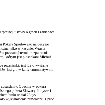
pretacji ustawy o grach i zakładach
u Pokera Sportowego na decyzję
można tylko w kasynie. Wraz z
r. przesunął termin rozpatrzenia
ra, którym jest piosenkarz
Michał
ce przesłanki: jest grą o wygrane
akże jest grą w karty enumeratywnie
 absurdalny. Obecnie w pokera
lskiego pokera Słowacy, Łotysze i
era brało udział 28 tys.
ło wykształcenie prawnicze, 1 proc.