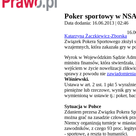
Poker sportowy w NS
Data dodania: 16.06.2013 | 02:46
16.0
Katarzyna Żaczkiewicz-Zborska
Związek Pokera Sportowego złożył sk
wzajemnych, która zakazała gry w p
Wyrok w Wojewódzkim Sądzie Admini
ministra finansów, która stwierdzał
wejściem w życie nowelizacji zlikwi
sprawy z powodu nie
zawiadomienia
Wiśniewski.
Ustawa w art. 2 ust. 1 pkt 5 wyraźnie
pieniężne lub rzeczowe, wynik gry w
wymienioną w ustawie tj.: poker, bacc
Sytuacja w Polsce
Zdaniem prezesa Związku Pokera S
można grać na zasadzie człowiek prz
Niemcy organizują turnieje w miasta
zawodników, z czego 93 proc. legity
- sportowe, a reszta to humaniści.