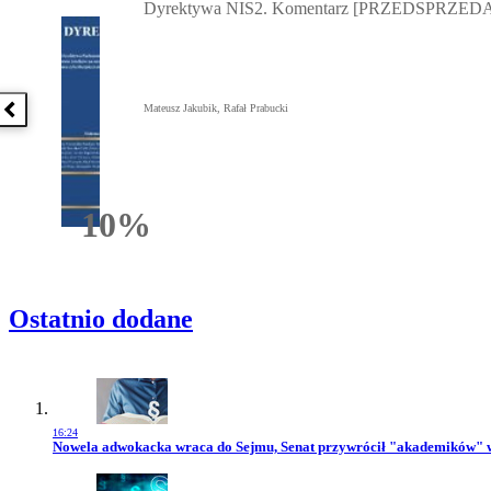
Dyrektywa NIS2. Komentarz [PRZEDSPRZEDA
Mateusz Jakubik, Rafał Prabucki
Poprzednia książka
10%
Rabatu
Ostatnio dodane
16:24
Przejdź do artykułu:
Nowela adwokacka wraca do Sejmu, Senat przywrócił "akademików" 