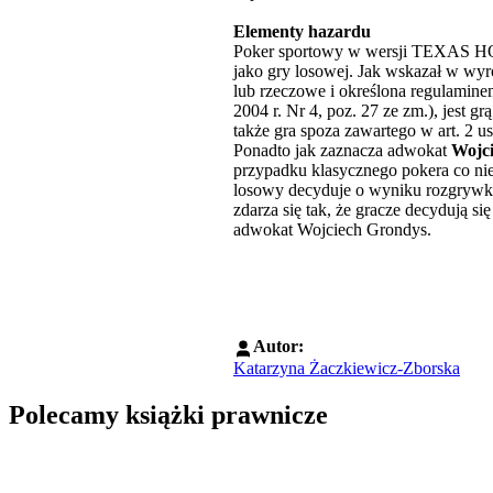
Elementy hazardu
Poker sportowy w wersji TEXAS HOL
jako gry losowej. Jak wskazał w wyr
lub rzeczowe i określona regulamine
2004 r. Nr 4, poz. 27 ze zm.), jest 
także gra spoza zawartego w art. 2 ust
Ponadto jak zaznacza adwokat
Wojc
przypadku klasycznego pokera co nie
losowy decyduje o wyniku rozgrywki
zdarza się tak, że gracze decydują si
adwokat Wojciech Grondys.
Autor:
Katarzyna Żaczkiewicz-Zborska
Polecamy książki prawnicze
Przejdź do: Dyrektywa NIS2. Komentarz [PRZEDSPRZEDAŻ] ebook,