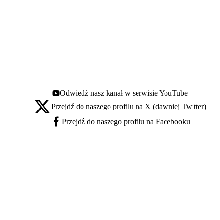
Odwiedź nasz kanał w serwisie YouTube
Youtube - otwiera się w nowej karcie
Przejdź do naszego profilu na X (dawniej Twitter)
X - otwiera się w nowej karcie
Przejdź do naszego profilu na Facebooku
Facebook - otwiera się w nowej karcie