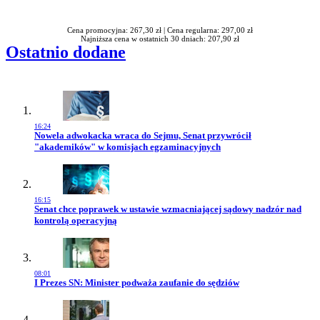
Rabatu
Cena promocyjna: 267,30 zł |
Cena regularna: 297,00 zł
Najniższa cena w ostatnich 30 dniach: 207,90 zł
Ostatnio dodane
16:24
Przejdź do artykułu:
Nowela adwokacka wraca do Sejmu, Senat przywrócił
"akademików" w komisjach egzaminacyjnych
16:15
Przejdź do artykułu:
Senat chce poprawek w ustawie wzmacniającej sądowy nadzór nad
kontrolą operacyjną
08:01
Przejdź do artykułu:
I Prezes SN: Minister podważa zaufanie do sędziów