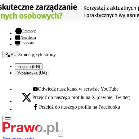
- otwiera się w nowej karcie
Promocje
Newsletter
Podcasty
Zmień język - bieżący:
Zmień język strony
PL
English (EN)
Українська (UA)
Odwiedź nasz kanał w serwisie YouTube
Youtube - otwiera się w nowej karcie
Przejdź do naszego profilu na X (dawniej Twitter)
X - otwiera się w nowej karcie
Przejdź do naszego profilu na Facebooku
Facebook - otwiera się w nowej karcie