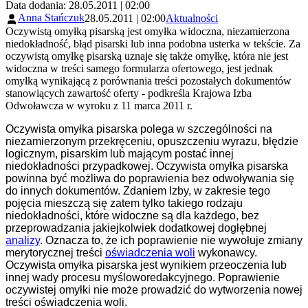
Data dodania: 28.05.2011 | 02:00
Anna Stańczuk
28.05.2011 | 02:00
Aktualności
Oczywistą omyłką pisarską jest omyłka widoczna, niezamierzona
niedokładność, błąd pisarski lub inna podobna usterka w tekście. Za
oczywistą omyłkę pisarską uznaje się także omyłkę, która nie jest
widoczna w treści samego formularza ofertowego, jest jednak
omyłką wynikającą z porównania treści pozostałych dokumentów
stanowiących zawartość oferty - podkreśla Krajowa Izba
Odwoławcza w wyroku z 11 marca 2011 r.
Oczywista omyłka pisarska polega w szczególności na
niezamierzonym przekręceniu, opuszczeniu wyrazu, błędzie
logicznym, pisarskim lub mającym postać innej
niedokładności przypadkowej. Oczywista omyłka pisarska
powinna być możliwa do poprawienia bez odwoływania się
do innych dokumentów. Zdaniem Izby, w zakresie tego
pojęcia mieszczą się zatem tylko takiego rodzaju
niedokładności, które widoczne są dla każdego, bez
przeprowadzania jakiejkolwiek dodatkowej dogłębnej
analizy
. Oznacza to, że ich poprawienie nie wywołuje zmiany
merytorycznej treści
oświadczenia woli
wykonawcy.
Oczywista omyłka pisarska jest wynikiem przeoczenia lub
innej wady procesu myśloworedakcyjnego. Poprawienie
oczywistej omyłki nie może prowadzić do wytworzenia nowej
treści oświadczenia woli.