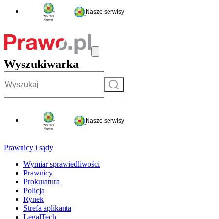
Nasze serwisy
Wyszukiwarka
Szukaj
Nasze serwisy
Prawnicy i sądy
Wymiar sprawiedliwości
Prawnicy
Prokuratura
Policja
Rynek
Strefa aplikanta
LegalTech