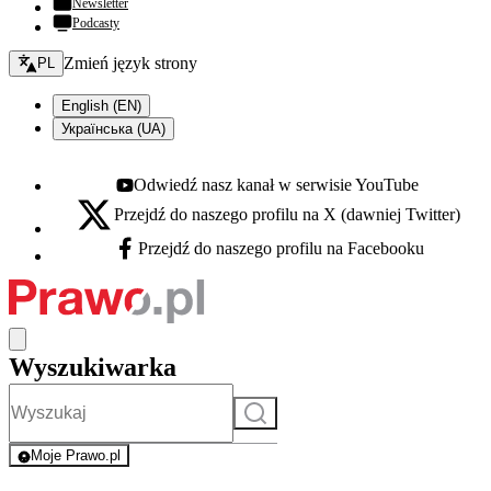
Newsletter
Podcasty
Zmień język - bieżący:
Zmień język strony
PL
English (EN)
Українська (UA)
Odwiedź nasz kanał w serwisie YouTube
Youtube - otwiera się w nowej karcie
Przejdź do naszego profilu na X (dawniej Twitter)
X - otwiera się w nowej karcie
Przejdź do naszego profilu na Facebooku
Facebook - otwiera się w nowej karcie
Wyszukiwarka
Szukaj
Moje Prawo.pl
- rejestracja i logowanie do serwisu