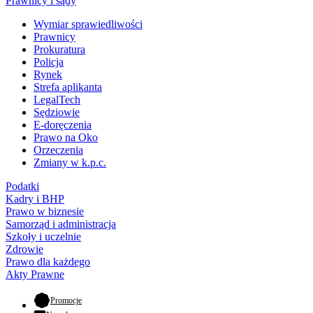
Prawnicy i sądy
Wymiar sprawiedliwości
Prawnicy
Prokuratura
Policja
Rynek
Strefa aplikanta
LegalTech
Sędziowie
E-doręczenia
Prawo na Oko
Orzeczenia
Zmiany w k.p.c.
Podatki
Kadry i BHP
Prawo w biznesie
Samorząd i administracja
Szkoły i uczelnie
Zdrowie
Prawo dla każdego
Akty Prawne
- otwiera się w nowej karcie
Promocje