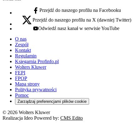
Przejdź do naszego profilu na Facebooku
facebook - otwiera się w nowej karcie
Przejdź do naszego profilu na X (dawniej Twitter)
x - otwiera się w nowej karcie
Odwiedź nasz kanał w serwisie YouTube
youtube - otwiera się w nowej karcie
O nas
Zespół
Kontakt
Regulamin
Księgarnia Profinfo.pl
Wolters Kluwer
FEPI
FPOP
Mapa strony
Polityka prywatności
Pomoc
Zarządzaj preferencjami plików cookie
© 2026 Wolters Kluwer
Realizacja Ideo Powered by:
CMS Edito