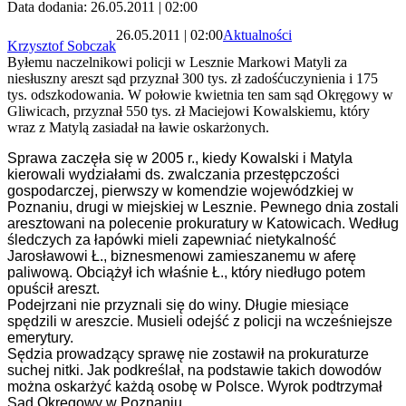
Data dodania: 26.05.2011 | 02:00
26.05.2011 | 02:00
Aktualności
Krzysztof Sobczak
Byłemu naczelnikowi policji w Lesznie Markowi Matyli za
niesłuszny areszt sąd przyznał 300 tys. zł zadośćuczynienia i 175
tys. odszkodowania. W połowie kwietnia ten sam sąd Okręgowy w
Gliwicach, przyznał 550 tys. zł Maciejowi Kowalskiemu, który
wraz z Matylą zasiadał na ławie oskarżonych.
Sprawa zaczęła się w 2005 r., kiedy Kowalski i Matyla
kierowali wydziałami ds. zwalczania przestępczości
gospodarczej, pierwszy w komendzie wojewódzkiej w
Poznaniu, drugi w miejskiej w Lesznie. Pewnego dnia zostali
aresztowani na polecenie prokuratury w Katowicach. Według
śledczych za łapówki mieli zapewniać nietykalność
Jarosławowi Ł., biznesmenowi zamieszanemu w aferę
paliwową. Obciążył ich właśnie Ł., który niedługo potem
opuścił areszt.
Podejrzani nie przyznali się do winy. Długie miesiące
spędzili w areszcie. Musieli odejść z policji na wcześniejsze
emerytury.
Sędzia prowadzący sprawę nie zostawił na prokuraturze
suchej nitki. Jak podkreślał, na podstawie takich dowodów
można oskarżyć każdą osobę w Polsce. Wyrok podtrzymał
Sąd Okręgowy w Poznaniu.