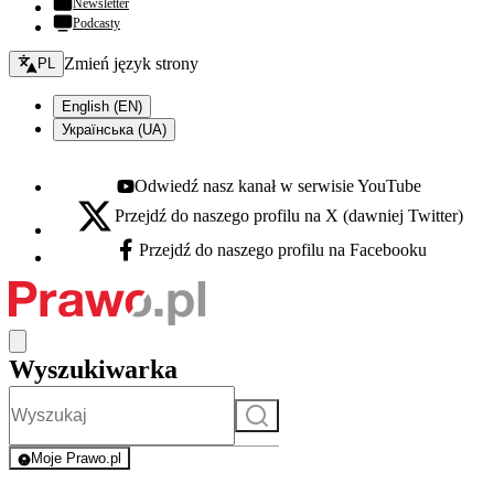
Newsletter
Podcasty
Zmień język - bieżący:
Zmień język strony
PL
English (EN)
Українська (UA)
Odwiedź nasz kanał w serwisie YouTube
Youtube - otwiera się w nowej karcie
Przejdź do naszego profilu na X (dawniej Twitter)
X - otwiera się w nowej karcie
Przejdź do naszego profilu na Facebooku
Facebook - otwiera się w nowej karcie
Wyszukiwarka
Szukaj
Moje Prawo.pl
- rejestracja i logowanie do serwisu