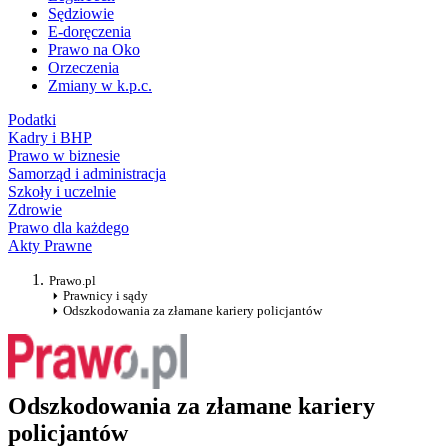
Sędziowie
E-doręczenia
Prawo na Oko
Orzeczenia
Zmiany w k.p.c.
Podatki
Kadry i BHP
Prawo w biznesie
Samorząd i administracja
Szkoły i uczelnie
Zdrowie
Prawo dla każdego
Akty Prawne
Prawo.pl
Prawnicy i sądy
Odszkodowania za złamane kariery policjantów
Odszkodowania za złamane kariery
policjantów