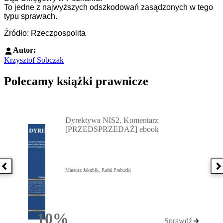
To jedne z najwyższych odszkodowań zasądzonych w tego
typu sprawach.
Źródło: Rzeczpospolita
Autor:
Krzysztof Sobczak
Polecamy książki prawnicze
Przejdź do: Dyrektywa NIS2. Komentarz [PRZEDSPRZEDAŻ] ebook,
Dyrektywa NIS2. Komentarz
[PRZEDSPRZEDAŻ] ebook
Poprzednia książka
N
Mateusz Jakubik, Rafał Prabucki
10%
Sprawdź