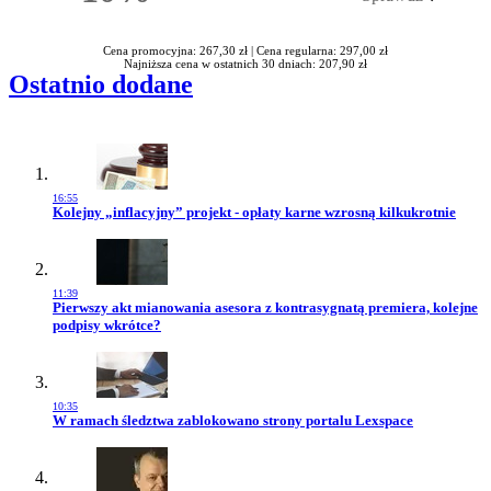
Rabatu
Cena promocyjna: 267,30 zł |
Cena regularna: 297,00 zł
Najniższa cena w ostatnich 30 dniach: 207,90 zł
Ostatnio dodane
16:55
Przejdź do artykułu:
Kolejny „inflacyjny” projekt - opłaty karne wzrosną kilkukrotnie
11:39
Przejdź do artykułu:
Pierwszy akt mianowania asesora z kontrasygnatą premiera, kolejne
podpisy wkrótce?
10:35
Przejdź do artykułu:
W ramach śledztwa zablokowano strony portalu Lexspace