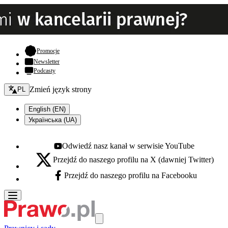
- otwiera się w nowej karcie
Promocje
Newsletter
Podcasty
Zmień język - bieżący:
Zmień język strony
PL
English (EN)
Українська (UA)
Odwiedź nasz kanał w serwisie YouTube
Youtube - otwiera się w nowej karcie
Przejdź do naszego profilu na X (dawniej Twitter)
X - otwiera się w nowej karcie
Przejdź do naszego profilu na Facebooku
Facebook - otwiera się w nowej karcie