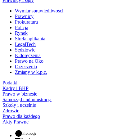
Prawnicy i sądy
Wymiar sprawiedliwości
Prawnicy
Prokuratura
Policja
Rynek
Strefa aplikanta
LegalTech
Sędziowie
E-doręczenia
Prawo na Oko
Orzeczenia
Zmiany w k.p.c.
Podatki
Kadry i BHP
Prawo w biznesie
Samorząd i administracja
Szkoły i uczelnie
Zdrowie
Prawo dla każdego
Akty Prawne
- otwiera się w nowej karcie
Promocje