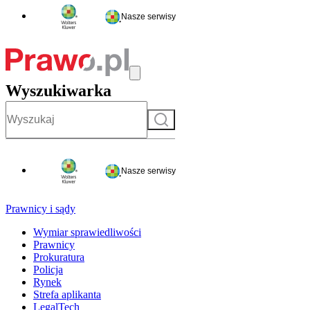
Nasze serwisy
Wyszukiwarka
Szukaj
Nasze serwisy
Prawnicy i sądy
Wymiar sprawiedliwości
Prawnicy
Prokuratura
Policja
Rynek
Strefa aplikanta
LegalTech