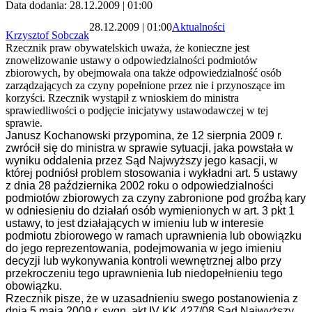
Data dodania: 28.12.2009 | 01:00
28.12.2009 | 01:00
Aktualności
Krzysztof Sobczak
Rzecznik praw obywatelskich uważa, że konieczne jest
znowelizowanie ustawy o odpowiedzialności podmiotów
zbiorowych, by obejmowała ona także odpowiedzialność osób
zarządzających za czyny popełnione przez nie i przynoszące im
korzyści. Rzecznik wystąpił z wnioskiem do ministra
sprawiedliwości o podjęcie inicjatywy ustawodawczej w tej
sprawie.
Janusz Kochanowski przypomina, że 12 sierpnia 2009 r.
zwrócił się do ministra w sprawie sytuacji, jaka powstała w
wyniku oddalenia przez Sąd Najwyższy jego kasacji, w
której podniósł problem stosowania i wykładni art. 5 ustawy
z dnia 28 października 2002 roku o odpowiedzialności
podmiotów zbiorowych za czyny zabronione pod groźbą kary
w odniesieniu do działań osób wymienionych w art. 3 pkt 1
ustawy, to jest działających w imieniu lub w interesie
podmiotu zbiorowego w ramach uprawnienia lub
obowiązku
do jego reprezentowania, podejmowania w jego imieniu
decyzji lub
wykonywania kontroli wewnętrznej albo przy
przekroczeniu tego uprawnienia lub
niedopełnieniu tego
obowiązku.
Rzecznik pisze, że w uzasadnieniu swego postanowienia z
dnia 5 maja 2009 r, sygn. akt IV KK 427/08
Sąd Najwyższy