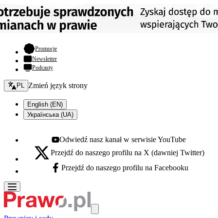
- otwiera się w nowej karcie
Promocje
Newsletter
Podcasty
Zmień język - bieżący:
Zmień język strony
PL
English (EN)
Українська (UA)
Odwiedź nasz kanał w serwisie YouTube
Youtube - otwiera się w nowej karcie
Przejdź do naszego profilu na X (dawniej Twitter)
X - otwiera się w nowej karcie
Przejdź do naszego profilu na Facebooku
Facebook - otwiera się w nowej karcie