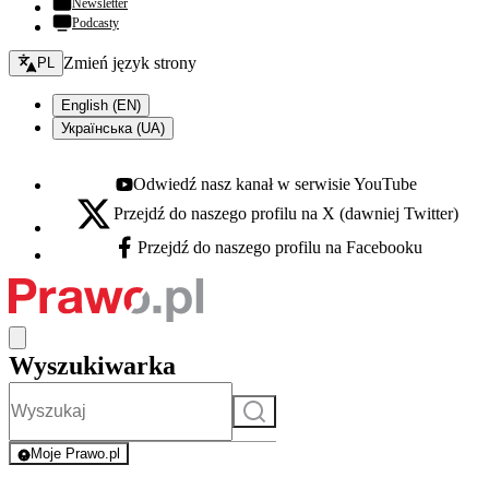
Newsletter
Podcasty
Zmień język - bieżący:
Zmień język strony
PL
English (EN)
Українська (UA)
Odwiedź nasz kanał w serwisie YouTube
Youtube - otwiera się w nowej karcie
Przejdź do naszego profilu na X (dawniej Twitter)
X - otwiera się w nowej karcie
Przejdź do naszego profilu na Facebooku
Facebook - otwiera się w nowej karcie
Wyszukiwarka
Szukaj
Moje Prawo.pl
- rejestracja i logowanie do serwisu