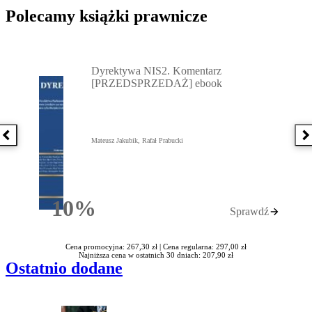
Polecamy książki prawnicze
Przejdź do: Dyrektywa NIS2. Komentarz [PRZEDSPRZEDAŻ] ebook,
Dyrektywa NIS2. Komentarz
[PRZEDSPRZEDAŻ] ebook
Poprzednia książka
N
Mateusz Jakubik, Rafał Prabucki
10%
Sprawdź
Rabatu
Cena promocyjna: 267,30 zł |
Cena regularna: 297,00 zł
Najniższa cena w ostatnich 30 dniach: 207,90 zł
Ostatnio dodane