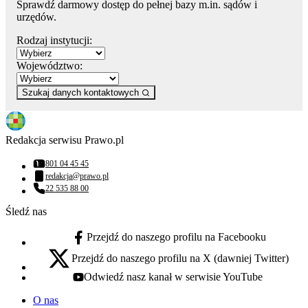
Sprawdź darmowy dostęp do pełnej bazy m.in. sądów i
urzędów.
Rodzaj instytucji:
Województwo:
Szukaj danych kontaktowych
Redakcja serwisu Prawo.pl
801 04 45 45
Numer telefonu:
redakcja@prawo.pl
Adres email:
22 535 88 00
Numer telefonu:
Śledź nas
Przejdź do naszego profilu na Facebooku
facebook - otwiera się w nowej karcie
Przejdź do naszego profilu na X (dawniej Twitter)
x - otwiera się w nowej karcie
Odwiedź nasz kanał w serwisie YouTube
youtube - otwiera się w nowej karcie
O nas