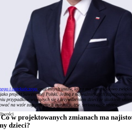
nego i opiekuńczego
oraz innych ustaw, która ma kompleksowo zwiększy
jako projekt Suwerennej Polski. Jedną z najważniejszych zaproponow
u przypadków wiążących się z krzywdzeniem dzieci ze skutkiem śmier
wać na wzór zagranicznych instytucji, tzw. serious case review.
liwości
 Co w projektowanych zmianach ma najistot
ny dzieci?