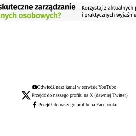
Odwiedź nasz kanał w serwisie YouTube
Youtube - otwiera się w nowej karcie
Przejdź do naszego profilu na X (dawniej Twitter)
X - otwiera się w nowej karcie
Przejdź do naszego profilu na Facebooku
Facebook - otwiera się w nowej karcie