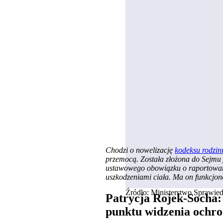
Chodzi o nowelizację
kodeksu rodzin
przemocą. Została złożona do Sejmu 
ustawowego obowiązku o raportowani
uszkodzeniami ciała. Ma on funkcjono
Źródło: Ministerstwo Sprawied
Patrycja Rojek-Socha:
punktu widzenia ochro