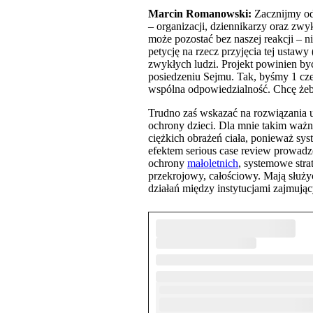
Marcin Romanowski:
Zacznijmy od 
– organizacji, dziennikarzy oraz zwy
może pozostać bez naszej reakcji – 
petycję na rzecz przyjęcia tej ustawy 
zwykłych ludzi. Projekt powinien by
posiedzeniu Sejmu. Tak, byśmy 1 czer
wspólna odpowiedzialność. Chcę żeby
Trudno zaś wskazać na rozwiązania us
ochrony dzieci. Dla mnie takim ważn
ciężkich obrażeń ciała, ponieważ sys
efektem serious case review prowadz
ochrony
małoletnich
, systemowe stra
przekrojowy, całościowy. Mają służ
działań między instytucjami zajmując