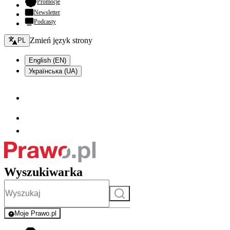
- otwiera się w nowej karcie
Promocje
Newsletter
Podcasty
Zmień język - bieżący:
Zmień język strony
PL
English (EN)
Українська (UA)
Wyszukiwarka
Szukaj
Moje Prawo.pl
- rejestracja i logowanie do serwisu