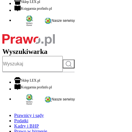
otwiera się w nowej karcie
Sklep LEX.pl
otwiera się w nowej karcie
Księgarnia profinfo.pl
Nasze serwisy
Wyszukiwarka
Szukaj
otwiera się w nowej karcie
Sklep LEX.pl
otwiera się w nowej karcie
Księgarnia profinfo.pl
Nasze serwisy
Prawnicy i sądy
Podatki
Kadry i BHP
Prawo w biznesie