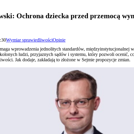
wski: Ochrona dziecka przed przemocą w
7:30
Wymiar sprawiedliwości
Opinie
aga wprowadzenia jednolitych standardów, międzyinstytucjonalnej w
olonych ludzi, przyjaznych sądów i systemu, który pozwoli ocenić, co
wości. Jak dodaje, zakładają to złożone w Sejmie propozycje zmian.