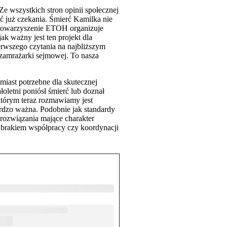
Ze wszystkich stron opinii społecznej
ść już czekania. Śmierć Kamilka nie
 Stowarzyszenie ETOH organizuje
jak ważny jest ten projekt dla
erwszego czytania na najbliższym
 zamrażarki sejmowej. To nasza
miast potrzebne dla skutecznej
letni poniósł śmierć lub doznał
 którym teraz rozmawiamy jest
ardzo ważna. Podobnie jak standardy
 rozwiązania mające charakter
 brakiem współpracy czy koordynacji