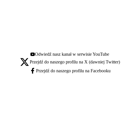
Odwiedź nasz kanał w serwisie YouTube
Youtube - otwiera się w nowej karcie
Przejdź do naszego profilu na X (dawniej Twitter)
X - otwiera się w nowej karcie
Przejdź do naszego profilu na Facebooku
Facebook - otwiera się w nowej karcie