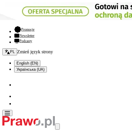
- otwiera się w nowej karcie
Promocje
Newsletter
Podcasty
Zmień język - bieżący:
Zmień język strony
PL
English (EN)
Українська (UA)