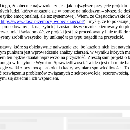
tego, że obecnie najważniejsze jest jak najszybsze przyjęcie projektu. 
kłych ludzi, którzy angażują się w pomoc najmłodszym – słyszę, że do
nie tylko emocjonalnej, ale też systemowej. Wiem, że Częstochowskie
(
https://www.dosc-przemocy-wobec-dzieci.pl/
) i myślę, że to pokazuje 
ć procedowany jak najszybciej i zostać niezwłocznie skierowany do pi
wca mieli świadomość, że projekt jest już procedowany i nie trafił do
śmy zrobili wszystko, by uniknąć tego typu tragedii na przyszłość.
tawy, które są obiektywnie najważniejsze, bo każde z nich jest natych
ym punktem jest wprowadzenie analizy zdarzeń, w wyniku których mało
tem ten będzie działał naprawczo na przyszłość. Zresztą sam projekt o
onego w Instytucie Wymiaru Sprawiedliwości. Ta idea jest dla mnie b
tegie walki z przemocą i szkolenia kadry wymiaru sprawiedliwości. To
yć rozwiązaniu problemów związanych z sektorowością, resortowością,
ymi się dziećmi i ich wsparciem.