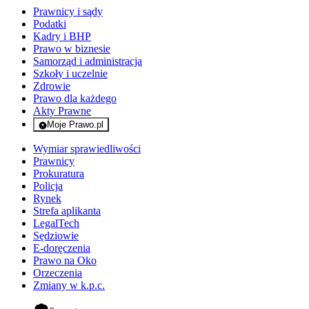
Prawnicy i sądy
Podatki
Kadry i BHP
Prawo w biznesie
Samorząd i administracja
Szkoły i uczelnie
Zdrowie
Prawo dla każdego
Akty Prawne
Moje Prawo.pl
- rejestracja i logowanie do serwisu
Wymiar sprawiedliwości
Prawnicy
Prokuratura
Policja
Rynek
Strefa aplikanta
LegalTech
Sędziowie
E-doręczenia
Prawo na Oko
Orzeczenia
Zmiany w k.p.c.