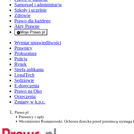
Samorząd i administracja
Szkoły i uczelnie
Zdrowie
Prawo dla każdego
Akty Prawne
Moje Prawo.pl
- rejestracja i logowanie do serwisu
Wymiar sprawiedliwości
Prawnicy
Prokuratura
Policja
Rynek
Strefa aplikanta
LegalTech
Sędziowie
E-doręczenia
Prawo na Oko
Orzeczenia
Zmiany w k.p.c.
Prawo.pl
Prawnicy i sądy
Wiceminister Romanowski: Ochrona dziecka przed przemocą wymaga