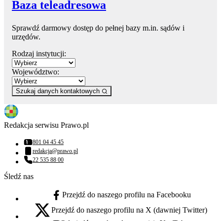
Baza teleadresowa
Sprawdź darmowy dostęp do pełnej bazy m.in. sądów i
urzędów.
Rodzaj instytucji:
Województwo:
Szukaj danych kontaktowych
Redakcja serwisu Prawo.pl
801 04 45 45
Numer telefonu:
redakcja@prawo.pl
Adres email:
22 535 88 00
Numer telefonu:
Śledź nas
Przejdź do naszego profilu na Facebooku
facebook - otwiera się w nowej karcie
Przejdź do naszego profilu na X (dawniej Twitter)
x - otwiera się w nowej karcie