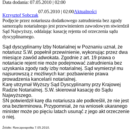
Data dodania: 07.05.2010 | 02:00
07.05.2010 | 02:00
Aktualności
Krzysztof Sobczak
Podjęcie przez notariusza dodatkowego zatrudnienia bez zgody
samorządu notarialnego jest przewinieniem zawodowym stwierdził
Sąd Najwyższy, oddalając kasację rejenta od orzeczenia sądu
dyscyplinarnego.
Sąd dyscyplinarny Izby Notarialnej w Poznaniu uznał, że
notariusz S.W. popełnił przewinienie, wykonując przez dwa
miesiące zawód adwokata. Zgodnie z art. 19 prawa o
notariacie rejent nie może podejmować zatrudnienia bez
uzyskania zgody rady izby notarialnej. Sąd wymierzył mu
najsurowszą z możliwych kar: pozbawienie prawa
prowadzenia kancelarii notarialnej.
Karę utrzymał Wyższy Sąd Dyscyplinarny przy Krajowej
Radzie Notarialnej. S.W. skierował kasację do Sądu
Najwyższego.
SN potwierdził karę dla notariusza ale podkreślił, że nie jest
ona bezterminowa. Przypomniał, że na wniosek ukaranego
minister może po pięciu latach usunąć z jego akt orzeczenie
o niej.
Źródło: Rzeczpospolita 7.05.2010.