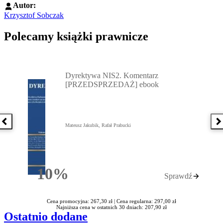
Autor:
Krzysztof Sobczak
Polecamy książki prawnicze
Przejdź do: Dyrektywa NIS2. Komentarz [PRZEDSPRZEDAŻ] ebook,
Dyrektywa NIS2. Komentarz
[PRZEDSPRZEDAŻ] ebook
Poprzednia książka
N
Mateusz Jakubik, Rafał Prabucki
10%
Sprawdź
Rabatu
Cena promocyjna: 267,30 zł |
Cena regularna: 297,00 zł
Najniższa cena w ostatnich 30 dniach: 207,90 zł
Ostatnio dodane