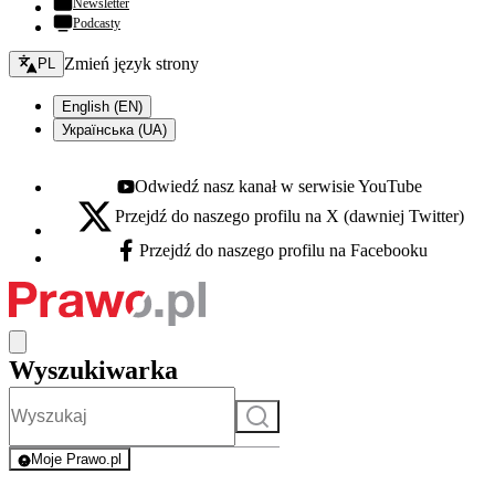
Newsletter
Podcasty
Zmień język - bieżący:
Zmień język strony
PL
English (EN)
Українська (UA)
Odwiedź nasz kanał w serwisie YouTube
Youtube - otwiera się w nowej karcie
Przejdź do naszego profilu na X (dawniej Twitter)
X - otwiera się w nowej karcie
Przejdź do naszego profilu na Facebooku
Facebook - otwiera się w nowej karcie
Wyszukiwarka
Szukaj
Moje Prawo.pl
- rejestracja i logowanie do serwisu