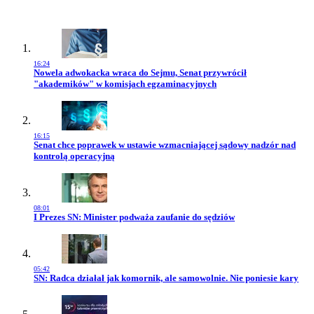
16:24
Przejdź do artykułu:
Nowela adwokacka wraca do Sejmu, Senat przywrócił
"akademików" w komisjach egzaminacyjnych
16:15
Przejdź do artykułu:
Senat chce poprawek w ustawie wzmacniającej sądowy nadzór nad
kontrolą operacyjną
08:01
Przejdź do artykułu:
I Prezes SN: Minister podważa zaufanie do sędziów
05:42
Przejdź do artykułu:
SN: Radca działał jak komornik, ale samowolnie. Nie poniesie kary