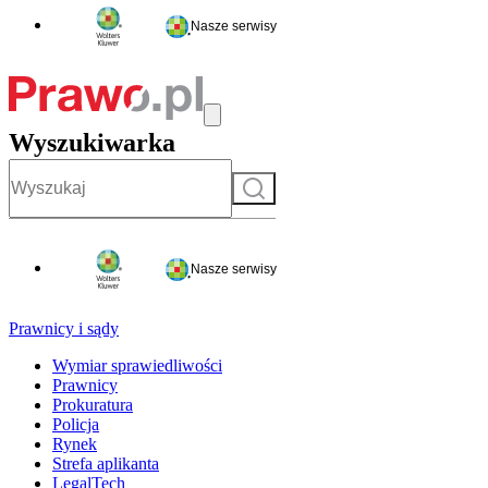
Nasze serwisy
Wyszukiwarka
Szukaj
Nasze serwisy
Prawnicy i sądy
Wymiar sprawiedliwości
Prawnicy
Prokuratura
Policja
Rynek
Strefa aplikanta
LegalTech