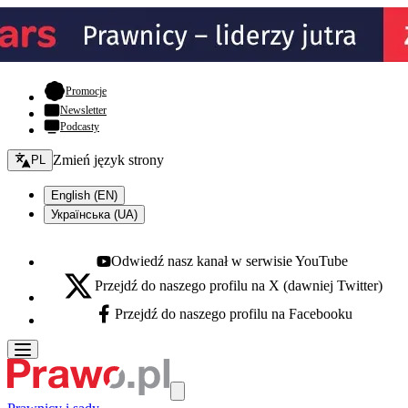
- otwiera się w nowej karcie
Promocje
Newsletter
Podcasty
Zmień język - bieżący:
Zmień język strony
PL
English (EN)
Українська (UA)
Odwiedź nasz kanał w serwisie YouTube
Youtube - otwiera się w nowej karcie
Przejdź do naszego profilu na X (dawniej Twitter)
X - otwiera się w nowej karcie
Przejdź do naszego profilu na Facebooku
Facebook - otwiera się w nowej karcie