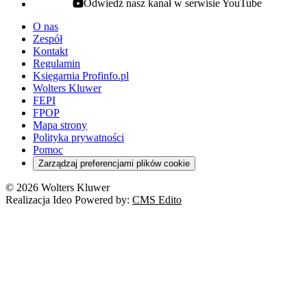
Odwiedź nasz kanał w serwisie YouTube
youtube - otwiera się w nowej karcie
O nas
Zespół
Kontakt
Regulamin
Księgarnia Profinfo.pl
Wolters Kluwer
FEPI
FPOP
Mapa strony
Polityka prywatności
Pomoc
Zarządzaj preferencjami plików cookie
© 2026 Wolters Kluwer
Realizacja Ideo Powered by:
CMS Edito