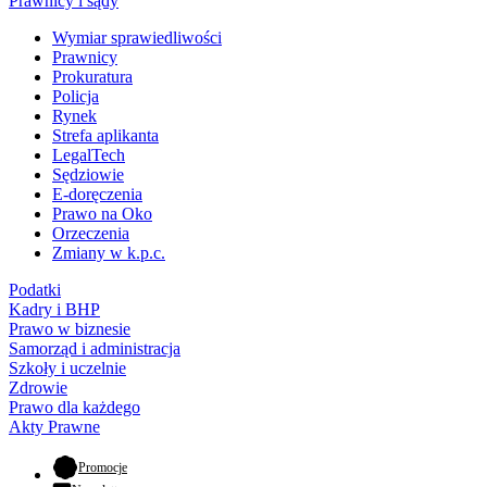
Prawnicy i sądy
Wymiar sprawiedliwości
Prawnicy
Prokuratura
Policja
Rynek
Strefa aplikanta
LegalTech
Sędziowie
E-doręczenia
Prawo na Oko
Orzeczenia
Zmiany w k.p.c.
Podatki
Kadry i BHP
Prawo w biznesie
Samorząd i administracja
Szkoły i uczelnie
Zdrowie
Prawo dla każdego
Akty Prawne
- otwiera się w nowej karcie
Promocje