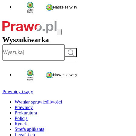
Nasze serwisy
Wyszukiwarka
Szukaj
Nasze serwisy
Prawnicy i sądy
Wymiar sprawiedliwości
Prawnicy
Prokuratura
Policja
Rynek
Strefa aplikanta
LegalTech