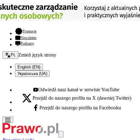
- otwiera się w nowej karcie
Promocje
Newsletter
Podcasty
Zmień język - bieżący:
Zmień język strony
PL
English (EN)
Українська (UA)
Odwiedź nasz kanał w serwisie YouTube
Youtube - otwiera się w nowej karcie
Przejdź do naszego profilu na X (dawniej Twitter)
X - otwiera się w nowej karcie
Przejdź do naszego profilu na Facebooku
Facebook - otwiera się w nowej karcie