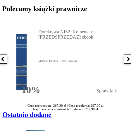
Polecamy książki prawnicze
Przejdź do: Dyrektywa NIS2. Komentarz [PRZEDSPRZEDAŻ] ebook,
Dyrektywa NIS2. Komentarz
[PRZEDSPRZEDAŻ] ebook
Poprzednia książka
N
Mateusz Jakubik, Rafał Prabucki
10%
Sprawdź
Rabatu
Cena promocyjna: 267,30 zł |
Cena regularna: 297,00 zł
Najniższa cena w ostatnich 30 dniach: 207,90 zł
Ostatnio dodane