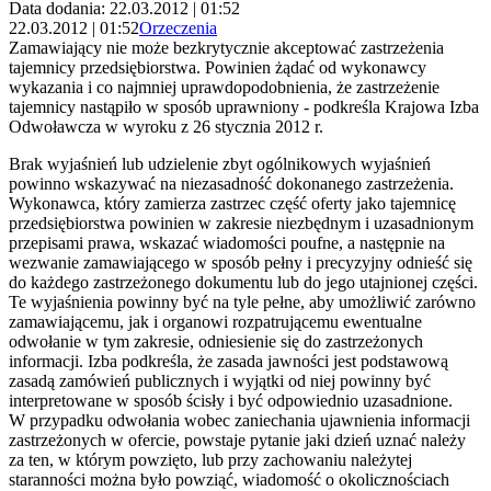
Data dodania: 22.03.2012 | 01:52
22.03.2012 | 01:52
Orzeczenia
Zamawiający nie może bezkrytycznie akceptować zastrzeżenia
tajemnicy przedsiębiorstwa. Powinien żądać od wykonawcy
wykazania i co najmniej uprawdopodobnienia, że zastrzeżenie
tajemnicy nastąpiło w sposób uprawniony - podkreśla Krajowa Izba
Odwoławcza w wyroku z 26 stycznia 2012 r.
Brak wyjaśnień lub udzielenie zbyt ogólnikowych wyjaśnień
powinno wskazywać na niezasadność dokonanego zastrzeżenia.
Wykonawca, który zamierza zastrzec część oferty jako tajemnicę
przedsiębiorstwa powinien w zakresie niezbędnym i uzasadnionym
przepisami prawa, wskazać wiadomości poufne, a następnie na
wezwanie zamawiającego w sposób pełny i precyzyjny odnieść się
do każdego zastrzeżonego dokumentu lub do jego utajnionej części.
Te wyjaśnienia powinny być na tyle pełne, aby umożliwić zarówno
zamawiającemu, jak i organowi rozpatrującemu ewentualne
odwołanie w tym zakresie, odniesienie się do zastrzeżonych
informacji. Izba podkreśla, że zasada jawności jest podstawową
zasadą zamówień publicznych i wyjątki od niej powinny być
interpretowane w sposób ścisły i być odpowiednio uzasadnione.
W przypadku odwołania wobec zaniechania ujawnienia informacji
zastrzeżonych w ofercie, powstaje pytanie jaki dzień uznać należy
za ten, w którym powzięto, lub przy zachowaniu należytej
staranności można było powziąć, wiadomość o okolicznościach