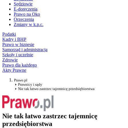
Sędziowie
E-doręczenia
Prawo na Oko
Orzeczenia
Zmiany w k.p.c.
Podatki
Kadry i BHP
Prawo w biznesie
Samorząd i administracja
Szkoły i uczelnie
Zdrowie
Prawo dla każdego
Akty Prawne
Prawo.pl
Prawnicy i sądy
Nie tak łatwo zastrzec tajemnicę przedsiębiorstwa
Nie tak łatwo zastrzec tajemnicę
przedsiębiorstwa