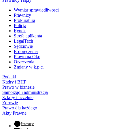
Prawnicy i sądy
Wymiar sprawiedliwości
Prawnicy
Prokuratura
Policja
Rynek
Strefa aplikanta
LegalTech
Sędziowie
E-doręczenia
Prawo na Oko
Orzeczenia
Zmiany w k.p.c.
Podatki
Kadry i BHP
Prawo w biznesie
Samorząd i administracja
Szkoły i uczelnie
Zdrowie
Prawo dla każdego
Akty Prawne
- otwiera się w nowej karcie
Promocje