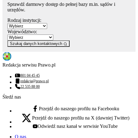
Sprawdź darmowy dostęp do pełnej bazy m.in. sądów i
urzędów.
Rodzaj instytucji:
Województwo:
Szukaj danych kontaktowych
Redakcja serwisu Prawo.pl
801 04 45 45
Numer telefonu:
redakcja@prawo.pl
Adres email:
22 535 88 00
Numer telefonu:
Śledź nas
Przejdź do naszego profilu na Facebooku
facebook - otwiera się w nowej karcie
Przejdź do naszego profilu na X (dawniej Twitter)
x - otwiera się w nowej karcie
Odwiedź nasz kanał w serwisie YouTube
youtube - otwiera się w nowej karcie
O nas