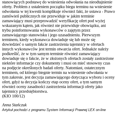
stanowiących podstawę do wniesienia odwołania na nieodtajnienie
oferty. Problem z ustaleniem początku biegu terminu na wniesienie
odwołania w tej kwestii komplikuje również fakt, że ustawa - Prawo
zamówień publicznych nie przewiduje w jakim terminie
zamawiający musi przeprowadzić weryfikację ofert pod wyżej
wskazanym kątem, jak również nie przewiduje obowiązku, ani
trybu poinformowania wykonawców o zajętym przez
zamawiającego stanowisku i jego uzasadnieniu. Pierwszym
terminem, kiedy wykonawca dowiaduje się lub może się
dowiedzieć o samym fakcie zastrzeżenia tajemnicy w ofertach
innych wykonawców jest termin otwarcia ofert. Jednakże należy
podkreślić, że w tym samym terminie również zamawiający
dowiaduje się o fakcie, że w złożonych ofertach zostały zastrzeżone
niektóre informacje czy dokumenty i musi on mieć stosowny czas
na podjęcie określonych badań oferty. Natomiast, ostatecznym
terminem, od którego biegnie termin na wniesienie odwołania w
tym zakresie, jest decyzja zamawiającego dotycząca wyboru i oceny
ofert, gdyż ta decyzja kończy etap oceny ofert, a tym samym
również oceny zasadności zastrzeżenia informacji oferty jako
tajemnicy przedsiębiorstwa.
(KIO 100/12)
Anna Stańczuk
Artykuł pochodzi z programu System Informacji Prawnej LEX on-line