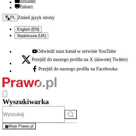
Newsletter
Podcasty
Zmień język - bieżący:
Zmień język strony
PL
English (EN)
Українська (UA)
Odwiedź nasz kanał w serwisie YouTube
Youtube - otwiera się w nowej karcie
Przejdź do naszego profilu na X (dawniej Twitter)
X - otwiera się w nowej karcie
Przejdź do naszego profilu na Facebooku
Facebook - otwiera się w nowej karcie
Wyszukiwarka
Szukaj
Moje Prawo.pl
- rejestracja i logowanie do serwisu