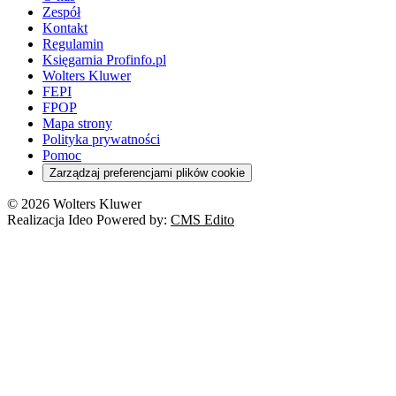
Zespół
Kontakt
Regulamin
Księgarnia Profinfo.pl
Wolters Kluwer
FEPI
FPOP
Mapa strony
Polityka prywatności
Pomoc
Zarządzaj preferencjami plików cookie
© 2026 Wolters Kluwer
Realizacja Ideo Powered by:
CMS Edito