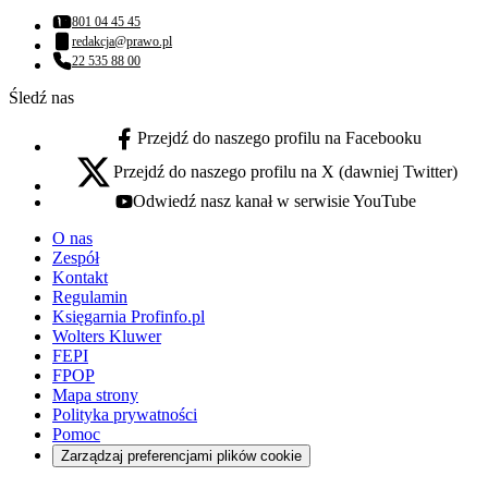
801 04 45 45
Numer telefonu:
redakcja@prawo.pl
Adres email:
22 535 88 00
Numer telefonu:
Śledź nas
Przejdź do naszego profilu na Facebooku
facebook - otwiera się w nowej karcie
Przejdź do naszego profilu na X (dawniej Twitter)
x - otwiera się w nowej karcie
Odwiedź nasz kanał w serwisie YouTube
youtube - otwiera się w nowej karcie
O nas
Zespół
Kontakt
Regulamin
Księgarnia Profinfo.pl
Wolters Kluwer
FEPI
FPOP
Mapa strony
Polityka prywatności
Pomoc
Zarządzaj preferencjami plików cookie