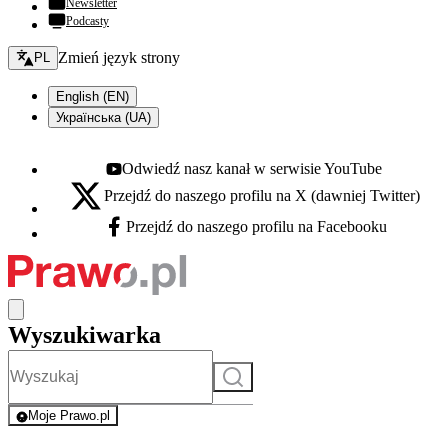
Newsletter
Podcasty
Zmień język - bieżący:
Zmień język strony
PL
English (EN)
Українська (UA)
Odwiedź nasz kanał w serwisie YouTube
Youtube - otwiera się w nowej karcie
Przejdź do naszego profilu na X (dawniej Twitter)
X - otwiera się w nowej karcie
Przejdź do naszego profilu na Facebooku
Facebook - otwiera się w nowej karcie
Wyszukiwarka
Szukaj
Moje Prawo.pl
- rejestracja i logowanie do serwisu