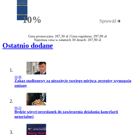
10%
Sprawdź
Rabatu
Cena promocyjna: 267,30 zł |
Cena regularna: 297,00 zł
Najniższa cena w ostatnich 30 dniach: 207,90 zł
Ostatnio dodane
10:46
Przejdź do artykułu:
Zakaz stadionowy za niezajęcie swojego miejsca, przepisy wymagają
zmiany
09:23
Przejdź do artykułu:
Będzie więcej przesłanek do zawieszenia działania kancelarii
notarialnej