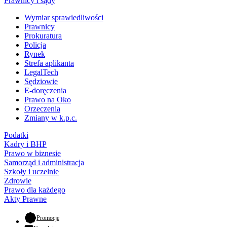
Prawnicy i sądy
Wymiar sprawiedliwości
Prawnicy
Prokuratura
Policja
Rynek
Strefa aplikanta
LegalTech
Sędziowie
E-doręczenia
Prawo na Oko
Orzeczenia
Zmiany w k.p.c.
Podatki
Kadry i BHP
Prawo w biznesie
Samorząd i administracja
Szkoły i uczelnie
Zdrowie
Prawo dla każdego
Akty Prawne
- otwiera się w nowej karcie
Promocje