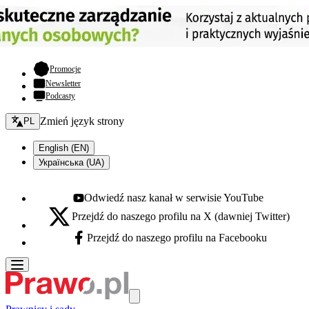
- otwiera się w nowej karcie
Promocje
Newsletter
Podcasty
Zmień język - bieżący:
Zmień język strony
PL
English (EN)
Українська (UA)
Odwiedź nasz kanał w serwisie YouTube
Youtube - otwiera się w nowej karcie
Przejdź do naszego profilu na X (dawniej Twitter)
X - otwiera się w nowej karcie
Przejdź do naszego profilu na Facebooku
Facebook - otwiera się w nowej karcie