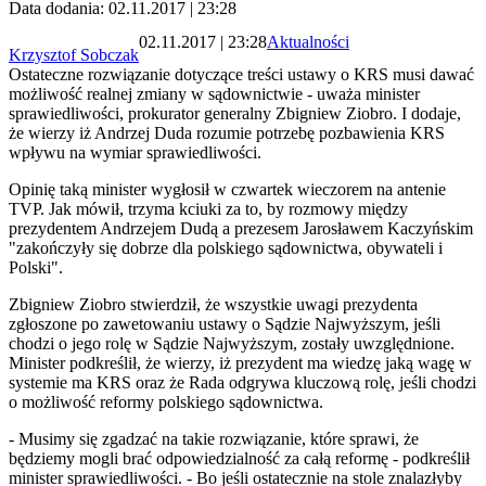
Data dodania: 02.11.2017 | 23:28
02.11.2017 | 23:28
Aktualności
Krzysztof Sobczak
Ostateczne rozwiązanie dotyczące treści ustawy o KRS musi dawać
możliwość realnej zmiany w sądownictwie - uważa minister
sprawiedliwości, prokurator generalny Zbigniew Ziobro. I dodaje,
że wierzy iż Andrzej Duda rozumie potrzebę pozbawienia KRS
wpływu na wymiar sprawiedliwości.
Opinię taką minister wygłosił w czwartek wieczorem na antenie
TVP. Jak mówił, trzyma kciuki za to, by rozmowy między
prezydentem Andrzejem Dudą a prezesem Jarosławem Kaczyńskim
"zakończyły się dobrze dla polskiego sądownictwa, obywateli i
Polski".
Zbigniew Ziobro stwierdził, że wszystkie uwagi prezydenta
zgłoszone po zawetowaniu ustawy o Sądzie Najwyższym, jeśli
chodzi o jego rolę w Sądzie Najwyższym, zostały uwzględnione.
Minister podkreślił, że wierzy, iż prezydent ma wiedzę jaką wagę w
systemie ma KRS oraz że Rada odgrywa kluczową rolę, jeśli chodzi
o możliwość reformy polskiego sądownictwa.
- Musimy się zgadzać na takie rozwiązanie, które sprawi, że
będziemy mogli brać odpowiedzialność za całą reformę - podkreślił
minister sprawiedliwości. - Bo jeśli ostatecznie na stole znalazłyby