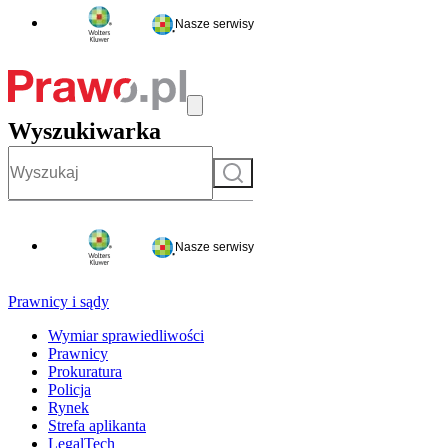
Nasze serwisy
Wyszukiwarka
Szukaj
Nasze serwisy
Prawnicy i sądy
Wymiar sprawiedliwości
Prawnicy
Prokuratura
Policja
Rynek
Strefa aplikanta
LegalTech