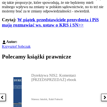
się takie propozycje, które spowodują, że nie będziemy mieli
realnego wpływu na zmiany w polskim sądownictwie, no to też nie
możemy brać za te zmiany odpowiedzialności - stwierdził.
Czytaj:
W piątek przedstawiciele prezydenta i PiS
mają rozmawiać ws. ustaw o KRS i SN>>
Autor:
Krzysztof Sobczak
Polecamy książki prawnicze
Przejdź do: Dyrektywa NIS2. Komentarz [PRZEDSPRZEDAŻ] ebook,
Dyrektywa NIS2. Komentarz
[PRZEDSPRZEDAŻ] ebook
Poprzednia książka
N
Mateusz Jakubik, Rafał Prabucki