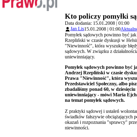
Kto policzy pomyłki s
Data dodania: 15.01.2008 | 01:00
Jan Lis
15.01.2008 | 01:00
Aktualn
Pomyłek sądowych powinno być jak na
Rzepliński w czasie dyskusji w Hels
"Niewinność", która wyszukuje błęd
sądowych. W związku z działalności
uniewinniający.
Pomyłek sądowych powinno być jak 
Andrzej Rzepliński w czasie dysku
Prawa "Niewinność", która wyszuk
Przedstawiciel Społeczny, albo pis
zbadaliśmy ponad 60, w dziesięciu
uniewinniający - mówi Maria Ejcha
na temat pomyłek sądowych.
Z praktyki sądowej i ustaleń wolont
świadków fałszywie obciążających p
okazań i rozpoznania "sprawcy" prze
niewinności.