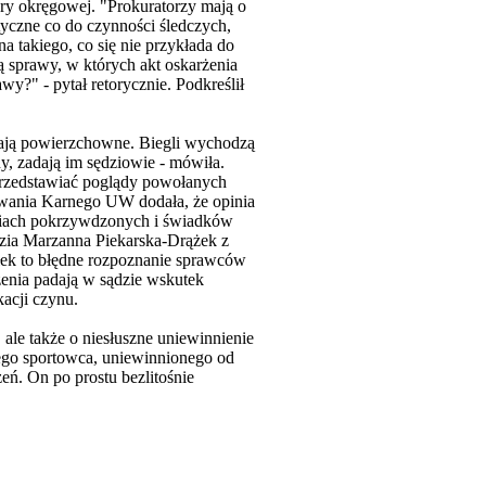
ry okręgowej. "Prokuratorzy mają o
ytyczne co do czynności śledczych,
na takiego, co się nie przykłada do
ą sprawy, w których akt oskarżenia
awy?" - pytał retorycznie. Podkreślił
wają powierzchowne. Biegli wychodzą
y, zadają im sędziowie - mówiła.
przedstawiać poglądy powołanych
powania Karnego UW dodała, że opinia
aniach pokrzywdzonych i świadków
dzia Marzanna Piekarska-Drążek z
ek to błędne rozpoznanie sprawców
rżenia padają w sądzie wskutek
acji czynu.
 ale także o niesłuszne uniewinnienie
ego sportowca, uniewinnionego od
żeń. On po prostu bezlitośnie