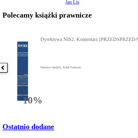
Jan Lis
Polecamy książki prawnicze
Przejdź do: Dyrektywa NIS2. Komentarz [PRZEDSPRZEDAŻ] ebook,
Dyrektywa NIS2. Komentarz [PRZEDSPRZEDA
Mateusz Jakubik, Rafał Prabucki
Poprzednia książka
10%
Rabatu
Ostatnio dodane