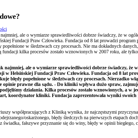
ądowe?
ości
jmniej, ale o wymiarze sprawiedliwości dobrze świadczy, że w ogóle j
ińskiej Fundacji Praw Człowieka. Fundacja od 8 lat prowadzi program
y popełnione w śledztwach czy procesach. Nie ma dokładnych danych,
ą fundacji kilka procesów zostało wznowionych w 2007 roku, ale tyl
najmniej, ale o wymiarze sprawiedliwości dobrze świadczy, że w o
sji w Helsińskiej Fundacji Praw Człowieka. Fundacja od 8 lat p
uje błędy popełnione w śledztwach czy procesach. Nierzadko włąc
ze opinie prawne dla sądu. - Do kliniki wpływa dużo spraw, zajmu
 podjęliśmy działania. Kilka procesów zostało wznowionych, a w 
rt, koordynator kliniki. Fundacja zaprezentowała wyniki swoich pr
ariuszy współpracujących z Kliniką wynika, że najczęstszymi przyczy
odejrzanego/oskarżonego, błędy śledczych na pierwszych etapach doc
z świadka, fałszywe przyznanie się do winy, błędy w opinii biegłego,