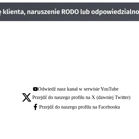
Odwiedź nasz kanał w serwisie YouTube
Youtube - otwiera się w nowej karcie
Przejdź do naszego profilu na X (dawniej Twitter)
X - otwiera się w nowej karcie
Przejdź do naszego profilu na Facebooku
Facebook - otwiera się w nowej karcie