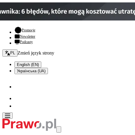
- otwiera się w nowej karcie
Promocje
Newsletter
Podcasty
Zmień język - bieżący:
Zmień język strony
PL
English (EN)
Українська (UA)