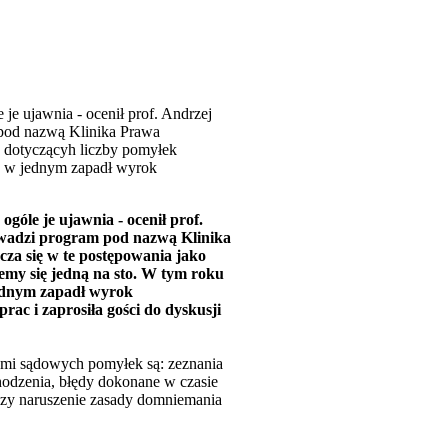
e ujawnia - ocenił prof. Andrzej
 pod nazwą Klinika Prawa
 dotyczącyh liczby pomyłek
ko w jednym zapadł wyrok
góle je ujawnia - ocenił prof.
rowadzi program pod nazwą Klinika
za się w te postępowania jako
jemy się jedną na sto. W tym roku
jednym zapadł wyrok
ac i zaprosiła gości do dyskusji
nami sądowych pomyłek są: zeznania
hodzenia, błędy dokonane w czasie
 czy naruszenie zasady domniemania