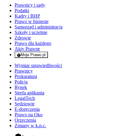
Prawnicy i sądy
Podatki
Kadry i BHP
Prawo w biznesie
Samorząd i administracja
Szkoły i uczelnie
Zdrowie
Prawo dla każdego
Akty Prawne
Moje Prawo.pl
- rejestracja i logowanie do serwisu
Wymiar sprawiedliwości
Prawnicy
Prokuratura
Policja
Rynek
Strefa aplikanta
LegalTech
Sędziowie
E-doręczenia
Prawo na Oko
Orzeczenia
Zmiany w k.p.c.