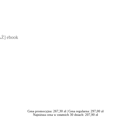
 Mateusz Jakubik, Rafał Prabucki - otwiera się w nowym oknie
Ż] ebook
Cena promocyjna: 267,30 zł |
Cena regularna: 297,00 zł
Najniższa cena w ostatnich 30 dniach: 207,90 zł