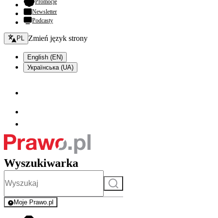
- otwiera się w nowej karcie
Promocje
Newsletter
Podcasty
Zmień język - bieżący:
Zmień język strony
PL
English (EN)
Українська (UA)
Wyszukiwarka
Szukaj
Moje Prawo.pl
- rejestracja i logowanie do serwisu