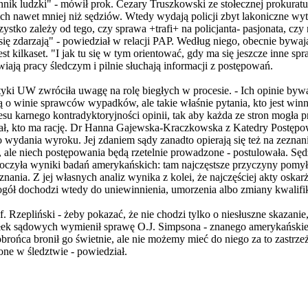
ik ludzki" - mówił prok. Cezary Truszkowski ze stołecznej prokuratu
t ich nawet mniej niż sędziów. Wtedy wydają policji zbyt lakoniczne w
stko zależy od tego, czy sprawa +trafi+ na policjanta- pasjonata, czy 
się zdarzają" - powiedział w relacji PAP. Według niego, obecnie bywaj
est kilkaset. "I jak tu się w tym orientować, gdy ma się jeszcze inne spr
wiają pracy śledczym i pilnie słuchają informacji z postępowań.
yki UW zwróciła uwagę na rolę biegłych w procesie. - Ich opinie by
 o winie sprawców wypadków, ale takie właśnie pytania, kto jest winn
u karnego kontradyktoryjności opinii, tak aby każda ze stron mogła 
zygał, kto ma rację. Dr Hanna Gajewska-Kraczkowska z Katedry Postę
o wydania wyroku. Jej zdaniem sądy zanadto opierają się też na zezn
 ale niech postępowania będą rzetelnie prowadzone - postulowała. Sę
czyła wyniki badań amerykańskich: tam najczęstsze przyczyny pomył
nania. Z jej własnych analiz wynika z kolei, że najczęściej akty oska
gół dochodzi wtedy do uniewinnienia, umorzenia albo zmiany kwalifik
. Rzepliński - żeby pokazać, że nie chodzi tylko o niesłuszne skazanie,
myłek sądowych wymienił sprawę O.J. Simpsona - znanego amerykański
obrońca bronił go świetnie, ale nie możemy mieć do niego za to zastrze
one w śledztwie - powiedział.