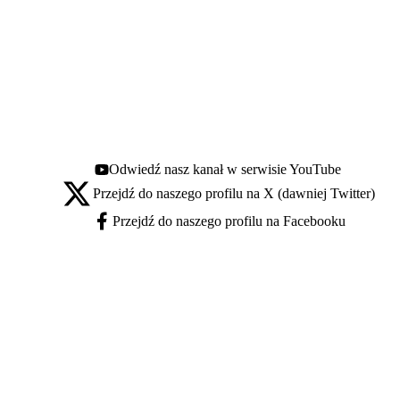
Odwiedź nasz kanał w serwisie YouTube
Youtube - otwiera się w nowej karcie
Przejdź do naszego profilu na X (dawniej Twitter)
X - otwiera się w nowej karcie
Przejdź do naszego profilu na Facebooku
Facebook - otwiera się w nowej karcie