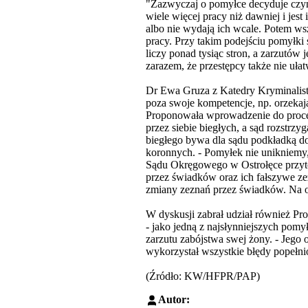
"Zazwyczaj o pomyłce decyduje czynn
wiele więcej pracy niż dawniej i jes
albo nie wydają ich wcale. Potem wszy
pracy. Przy takim podejściu pomyłki 
liczy ponad tysiąc stron, a zarzutów j
zarazem, że przestępcy także nie ułat
Dr Ewa Gruza z Katedry Kryminalist
poza swoje kompetencje, np. orzekają
Proponowała wprowadzenie do proces
przez siebie biegłych, a sąd rozstr
biegłego bywa dla sądu podkładką d
koronnych. - Pomyłek nie unikniemy,
Sądu Okręgowego w Ostrołęce przyto
przez świadków oraz ich fałszywe zez
zmiany zeznań przez świadków. Na o
W dyskusji zabrał udział również Prof
- jako jedną z najsłynniejszych po
zarzutu zabójstwa swej żony. - Jego 
wykorzystał wszystkie błędy popełni
(Źródło: KW/HFPR/PAP)
Autor: