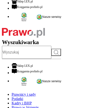
otwiera się w nowej karcie
Sklep LEX.pl
otwiera się w nowej karcie
Księgarnia profinfo.pl
Nasze serwisy
Wyszukiwarka
Szukaj
otwiera się w nowej karcie
Sklep LEX.pl
otwiera się w nowej karcie
Księgarnia profinfo.pl
Nasze serwisy
Prawnicy i sądy
Podatki
Kadry i BHP
Prawo w biznesie