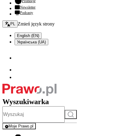
- otwiera się w nowej karcie
Promocje
Newsletter
Podcasty
Zmień język - bieżący:
Zmień język strony
PL
English (EN)
Українська (UA)
Wyszukiwarka
Szukaj
Moje Prawo.pl
- rejestracja i logowanie do serwisu