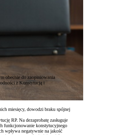
ym obecnie do zaopiniowania
odności z Konstytucją i
nich miesięcy, dowodzi braku spójnej
tucję RP. Na dezaprobatę zasługuje
ch funkcjonowanie konstytucyjnego
ych wpływa negatywnie na jakość