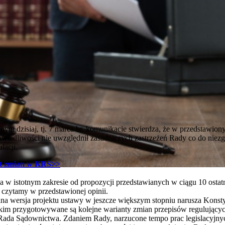
 dzisiaj, tj. 7 marca br. komunikacie stwierdza, że w przedstawion
awiedliwości nie uwzględnił zasadniczych zastrzeżeń Rady co do niezg
lacji.
kt zmian w KRS>>
ca w istotnym zakresie od propozycji przedstawianych w ciągu 10 ostat
 czytamy w przedstawionej opinii.
lna wersja projektu ustawy w jeszcze większym stopniu narusza Konsty
im przygotowywane są kolejne warianty zmian przepisów regulujący
 Rada Sądownictwa. Zdaniem Rady, narzucone tempo prac legislacyjn