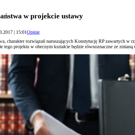
aństwa w projekcie ustawy
3.2017 | 15:01
Opinie
, charakter rozwiązań naruszających Konstytucję RP zawartych w rz
e tego projektu w obecnym kształcie będzie równoznaczne ze zmianą u