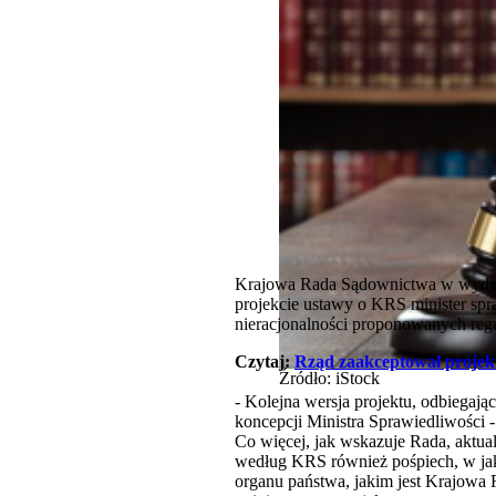
Krajowa Rada Sądownictwa w wydanym
projekcie ustawy o KRS minister spr
nieracjonalności proponowanych regu
Czytaj:
Rząd zaakceptował proje
Źródło: iStock
- Kolejna wersja projektu, odbiegają
koncepcji Ministra Sprawiedliwości -
Co więcej, jak wskazuje Rada, aktua
według KRS również pośpiech, w jak
organu państwa, jakim jest Krajowa