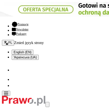
- otwiera się w nowej karcie
Promocje
Newsletter
Podcasty
Zmień język - bieżący:
Zmień język strony
PL
English (EN)
Українська (UA)