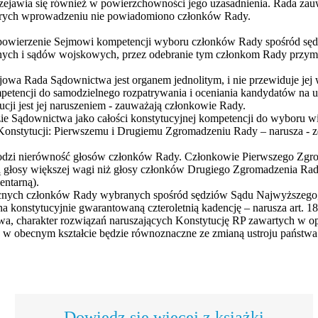
zejawia się również w powierzchowności jego uzasadnienia. Rada zauwa
tórych wprowadzeniu nie powiadomiono członków Rady.
i powierzenie Sejmowi kompetencji wyboru członków Rady spośród s
nych i sądów wojskowych, przez odebranie tym członkom Rady przym
jowa Rada Sądownictwa jest organem jednolitym, i nie przewiduje jej
petencji do samodzielnego rozpatrywania i oceniania kandydatów na u
ji jest jej naruszeniem - zauważają członkowie Rady.
dzie Sądownictwa jako całości konstytucyjnej kompetencji do wyboru 
Konstytucji: Pierwszemu i Drugiemu Zgromadzeniu Rady – narusza - zd
hodzi nierówność głosów członków Rady. Członkowie Pierwszego Zgr
ą głosy większej wagi niż głosy członków Drugiego Zgromadzenia Rad
entarną).
becnych członków Rady wybranych spośród sędziów Sądu Najwyższego,
onstytucyjnie gwarantowaną czteroletnią kadencję – narusza art. 187
a, charakter rozwiązań naruszających Konstytucję RP zawartych w o
u w obecnym kształcie będzie równoznaczne ze zmianą ustroju państwa
Dowiedz się więcej z książki