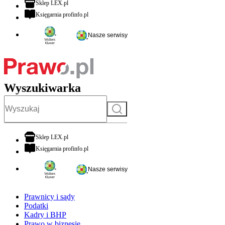
otwiera się w nowej karcie
Sklep LEX.pl
otwiera się w nowej karcie
Księgarnia profinfo.pl
Nasze serwisy
Wyszukiwarka
Szukaj
otwiera się w nowej karcie
Sklep LEX.pl
otwiera się w nowej karcie
Księgarnia profinfo.pl
Nasze serwisy
Prawnicy i sądy
Podatki
Kadry i BHP
Prawo w biznesie