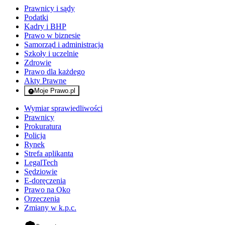
Prawnicy i sądy
Podatki
Kadry i BHP
Prawo w biznesie
Samorząd i administracja
Szkoły i uczelnie
Zdrowie
Prawo dla każdego
Akty Prawne
Moje Prawo.pl
- rejestracja i logowanie do serwisu
Wymiar sprawiedliwości
Prawnicy
Prokuratura
Policja
Rynek
Strefa aplikanta
LegalTech
Sędziowie
E-doręczenia
Prawo na Oko
Orzeczenia
Zmiany w k.p.c.