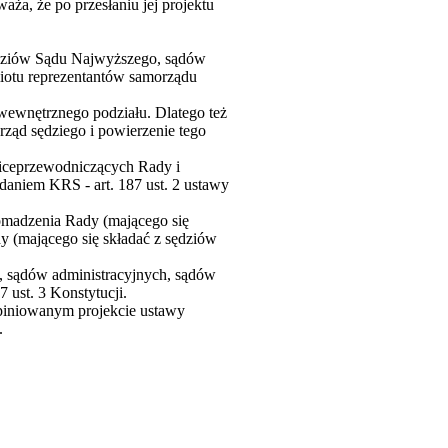
ża, że po przesłaniu jej projektu
ędziów Sądu Najwyższego, sądów
iotu reprezentantów samorządu
 wewnętrznego podziału. Dlatego też
rząd sędziego i powierzenie tego
wiceprzewodniczących Rady i
aniem KRS - art. 187 ust. 2 ustawy
omadzenia Rady (mającego się
y (mającego się składać z sędziów
 sądów administracyjnych, sądów
 ust. 3 Konstytucji.
piniowanym projekcie ustawy
.