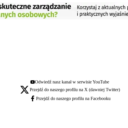
Odwiedź nasz kanał w serwisie YouTube
Youtube - otwiera się w nowej karcie
Przejdź do naszego profilu na X (dawniej Twitter)
X - otwiera się w nowej karcie
Przejdź do naszego profilu na Facebooku
Facebook - otwiera się w nowej karcie