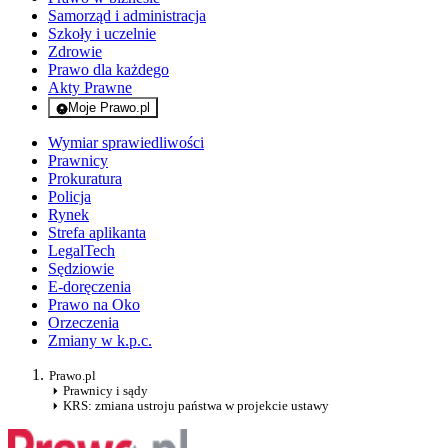
Samorząd i administracja
Szkoły i uczelnie
Zdrowie
Prawo dla każdego
Akty Prawne
Moje Prawo.pl
- rejestracja i logowanie do serwisu
Wymiar sprawiedliwości
Prawnicy
Prokuratura
Policja
Rynek
Strefa aplikanta
LegalTech
Sędziowie
E-doręczenia
Prawo na Oko
Orzeczenia
Zmiany w k.p.c.
Prawo.pl
Prawnicy i sądy
KRS: zmiana ustroju państwa w projekcie ustawy