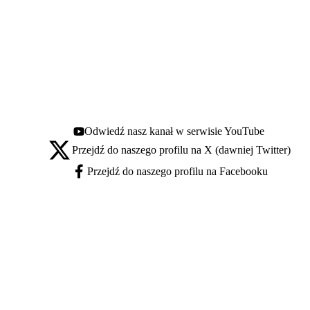
Odwiedź nasz kanał w serwisie YouTube
Youtube - otwiera się w nowej karcie
Przejdź do naszego profilu na X (dawniej Twitter)
X - otwiera się w nowej karcie
Przejdź do naszego profilu na Facebooku
Facebook - otwiera się w nowej karcie