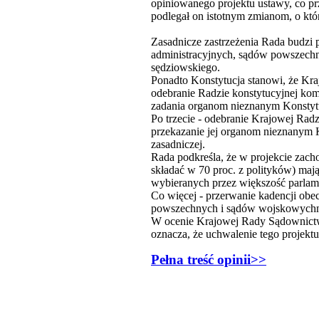
opiniowanego projektu ustawy, co pr
podlegał on istotnym zmianom, o k
Zasadnicze zastrzeżenia Rada budz
administracyjnych, sądów powszech
sędziowskiego.
Ponadto Konstytucja stanowi, że Kra
odebranie Radzie konstytucyjnej kom
zadania organom nieznanym Konstytuc
Po trzecie - odebranie Krajowej Ra
przekazanie jej organom nieznanym 
zasadniczej.
Rada podkreśla, że w projekcie zac
składać w 70 proc. z polityków) maj
wybieranych przez większość parlam
Co więcej - przerwanie kadencji o
powszechnych i sądów wojskowychna k
W ocenie Krajowej Rady Sądownictw
oznacza, że uchwalenie tego projekt
Pełna treść opinii>>