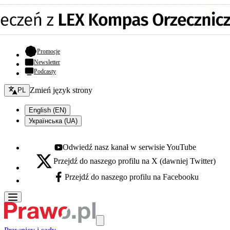
- otwiera się w nowej karcie
Promocje
Newsletter
Podcasty
Zmień język - bieżący:
Zmień język strony
PL
English (EN)
Українська (UA)
Odwiedź nasz kanał w serwisie YouTube
Youtube - otwiera się w nowej karcie
Przejdź do naszego profilu na X (dawniej Twitter)
X - otwiera się w nowej karcie
Przejdź do naszego profilu na Facebooku
Facebook - otwiera się w nowej karcie