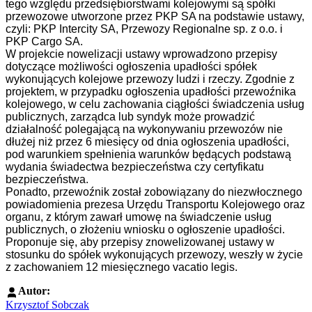
tego względu przedsiębiorstwami kolejowymi są spółki
przewozowe utworzone przez PKP SA na podstawie ustawy,
czyli: PKP Intercity SA, Przewozy Regionalne sp. z o.o. i
PKP Cargo SA.
W projekcie nowelizacji ustawy wprowadzono przepisy
dotyczące możliwości ogłoszenia upadłości spółek
wykonujących kolejowe przewozy ludzi i rzeczy. Zgodnie z
projektem, w przypadku ogłoszenia upadłości przewoźnika
kolejowego, w celu zachowania ciągłości świadczenia usług
publicznych, zarządca lub syndyk może prowadzić
działalność polegającą na wykonywaniu przewozów nie
dłużej niż przez 6 miesięcy od dnia ogłoszenia upadłości,
pod warunkiem spełnienia warunków będących podstawą
wydania świadectwa bezpieczeństwa czy certyfikatu
bezpieczeństwa.
Ponadto, przewoźnik został zobowiązany do niezwłocznego
powiadomienia prezesa Urzędu Transportu Kolejowego oraz
organu, z którym zawarł umowę na świadczenie usług
publicznych, o złożeniu wniosku o ogłoszenie upadłości.
Proponuje się, aby przepisy znowelizowanej ustawy w
stosunku do spółek wykonujących przewozy, weszły w życie
z zachowaniem 12 miesięcznego vacatio legis.
Autor:
Krzysztof Sobczak