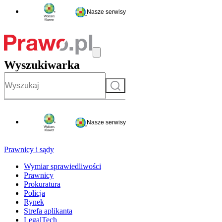
Nasze serwisy
Wyszukiwarka
Szukaj
Nasze serwisy
Prawnicy i sądy
Wymiar sprawiedliwości
Prawnicy
Prokuratura
Policja
Rynek
Strefa aplikanta
LegalTech