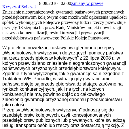
18.08.2010 | 02:00
Zmiany w prawie
Krzysztof Sobczak
Zniesienie nieograniczonych gwarancji państwowych przyznanych
przedsiębiorstwom kolejowym oraz możliwość ogłoszenia upadłości
spółek wykonujących kolejowe przewozy ludzi i rzeczy przewiduje
przyjęty 18 sierpnia br. przez Radę Ministrów projekt nowelizacji
ustawy o komercjalizacji, restrukturyzacji i prywatyzacji
przedsiębiorstwa państwowego Polskie Koleje Państwowe.
W projekcie nowelizacji ustawy uwzględniono przepisy
„Wspólnotowych wytycznych dotyczących pomocy państwa
na rzecz przedsiębiorstw kolejowych” z 22 lipca 2008 r., w
których przewidziano zniesienie nieograniczonych gwarancji
państwowych przyznanych przedsiębiorstwom kolejowym.
Zgodnie z tymi wytycznymi, takie gwarancje są niezgodne z
Traktatem WE. Ponadto, w sytuacji gdy gwarancjami
państwa objęte są przedsiębiorstwa działające zarówno na
rynkach konkurencyjnych, jak i na tych, na których
konkurencji nie ma, powinno dojść do całkowitego
zniesienia gwarancji przyznanej danemu przedsiębiorstwu
jako całości.
Przepisy „Wspólnotowych wytycznych” odnoszą się do
przedsiębiorstw kolejowych, czyli koncesjonowanych
przedsiębiorstw publicznych lub prywatnych, które świadczą
usługi transportu osób lub rzeczy oraz dostarczają trakcję. Z