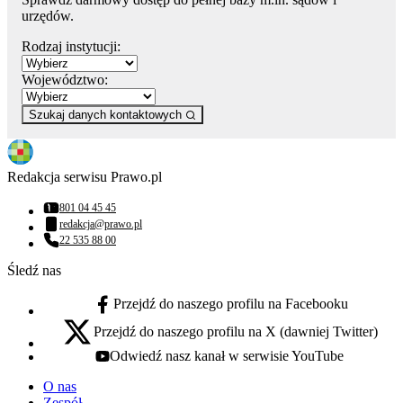
urzędów.
Rodzaj instytucji:
Województwo:
Szukaj danych kontaktowych
Redakcja serwisu Prawo.pl
801 04 45 45
Numer telefonu:
redakcja@prawo.pl
Adres email:
22 535 88 00
Numer telefonu:
Śledź nas
Przejdź do naszego profilu na Facebooku
facebook - otwiera się w nowej karcie
Przejdź do naszego profilu na X (dawniej Twitter)
x - otwiera się w nowej karcie
Odwiedź nasz kanał w serwisie YouTube
youtube - otwiera się w nowej karcie
O nas
Zespół