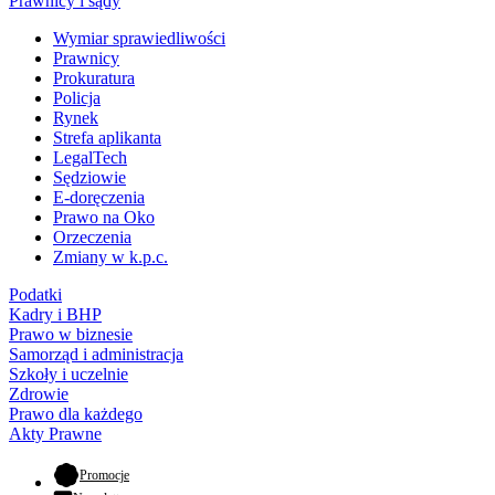
Prawnicy i sądy
Wymiar sprawiedliwości
Prawnicy
Prokuratura
Policja
Rynek
Strefa aplikanta
LegalTech
Sędziowie
E-doręczenia
Prawo na Oko
Orzeczenia
Zmiany w k.p.c.
Podatki
Kadry i BHP
Prawo w biznesie
Samorząd i administracja
Szkoły i uczelnie
Zdrowie
Prawo dla każdego
Akty Prawne
- otwiera się w nowej karcie
Promocje