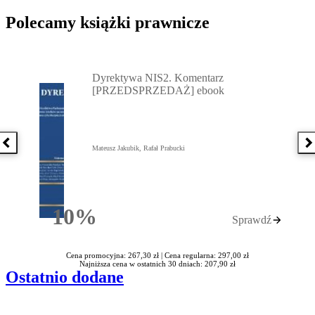
Polecamy książki prawnicze
Przejdź do: Dyrektywa NIS2. Komentarz [PRZEDSPRZEDAŻ] ebook,
Dyrektywa NIS2. Komentarz
[PRZEDSPRZEDAŻ] ebook
Poprzednia książka
N
Mateusz Jakubik, Rafał Prabucki
10%
Sprawdź
Rabatu
Cena promocyjna: 267,30 zł |
Cena regularna: 297,00 zł
Najniższa cena w ostatnich 30 dniach: 207,90 zł
Ostatnio dodane