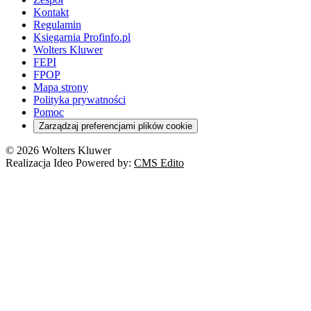
Kontakt
Regulamin
Księgarnia Profinfo.pl
Wolters Kluwer
FEPI
FPOP
Mapa strony
Polityka prywatności
Pomoc
Zarządzaj preferencjami plików cookie
© 2026 Wolters Kluwer
Realizacja Ideo Powered by:
CMS Edito