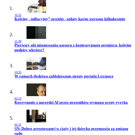
16:55
Przejdź do artykułu:
Kolejny „inflacyjny” projekt - opłaty karne wzrosną kilkukrotnie
11:39
Przejdź do artykułu:
Pierwszy akt mianowania asesora z kontrasygnatą premiera, kolejne
podpisy wkrótce?
10:35
Przejdź do artykułu:
W ramach śledztwa zablokowano strony portalu Lexspace
05:33
Przejdź do artykułu:
Korzystanie z narzędzi AI przez prawników wymaga oceny ryzyka
05:31
Przejdź do artykułu:
SN: Dobro aresztowanej w ciąży i jej dziecka przemawia za zmianą
sądu