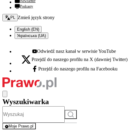
Newsletter
Podcasty
Zmień język - bieżący:
Zmień język strony
PL
English (EN)
Українська (UA)
Odwiedź nasz kanał w serwisie YouTube
Youtube - otwiera się w nowej karcie
Przejdź do naszego profilu na X (dawniej Twitter)
X - otwiera się w nowej karcie
Przejdź do naszego profilu na Facebooku
Facebook - otwiera się w nowej karcie
Wyszukiwarka
Szukaj
Moje Prawo.pl
- rejestracja i logowanie do serwisu