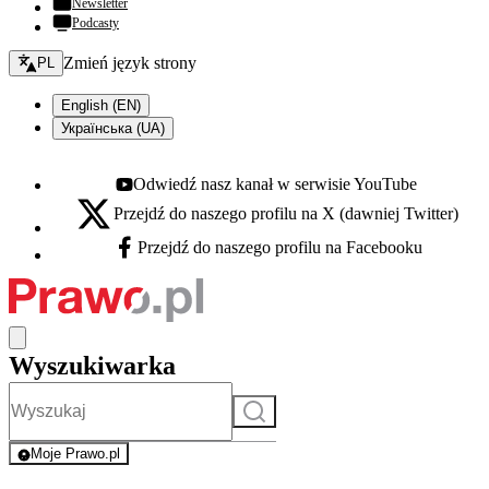
Newsletter
Podcasty
Zmień język - bieżący:
Zmień język strony
PL
English (EN)
Українська (UA)
Odwiedź nasz kanał w serwisie YouTube
Youtube - otwiera się w nowej karcie
Przejdź do naszego profilu na X (dawniej Twitter)
X - otwiera się w nowej karcie
Przejdź do naszego profilu na Facebooku
Facebook - otwiera się w nowej karcie
Wyszukiwarka
Szukaj
Moje Prawo.pl
- rejestracja i logowanie do serwisu