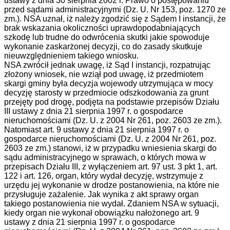
ustawy z dnia 30 sierpnia 2002 r. Prawo o postępowaniu
przed sądami administracyjnymi (Dz. U. Nr 153, poz. 1270 ze
zm.). NSA uznał, iż należy zgodzić się z Sądem I instancji, że
brak wskazania okoliczności uprawdopodabniających
szkodę lub trudne do odwrócenia skutki jakie spowoduje
wykonanie zaskarżonej decyzji, co do zasady skutkuje
nieuwzględnieniem takiego wniosku.
NSA zwrócił jednak uwagę, iż Sąd I instancji, rozpatrując
złożony wniosek, nie wziął pod uwagę, iż przedmiotem
skargi gminy była decyzja wojewody utrzymująca w mocy
decyzję starosty w przedmiocie odszkodowania za grunt
przejęty pod drogę, podjęta na podstawie przepisów Działu
III ustawy z dnia 21 sierpnia 1997 r. o gospodarce
nieruchomościami (Dz. U. z 2004 Nr 261, poz. 2603 ze zm.).
Natomiast art. 9 ustawy z dnia 21 sierpnia 1997 r. o
gospodarce nieruchomościami (Dz. U. z 2004 Nr 261, poz.
2603 ze zm.) stanowi, iż w przypadku wniesienia skargi do
sądu administracyjnego w sprawach, o których mowa w
przepisach Działu III, z wyłączeniem art. 97 ust. 3 pkt 1, art.
122 i art. 126, organ, który wydał decyzję, wstrzymuje z
urzędu jej wykonanie w drodze postanowienia, na które nie
przysługuje zażalenie. Jak wynika z akt sprawy organ
takiego postanowienia nie wydał. Zdaniem NSA w sytuacji,
kiedy organ nie wykonał obowiązku nałożonego art. 9
ustawy z dnia 21 sierpnia 1997 r. o gospodarce