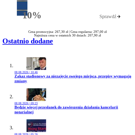
10%
Sprawdź
Rabatu
Cena promocyjna: 267,30 zł |
Cena regularna: 297,00 zł
Najniższa cena w ostatnich 30 dniach: 207,90 zł
Ostatnio dodane
08.08.2026 | 10:46
Przejdź do artykułu:
Zakaz stadionowy za niezajęcie swojego miejsca, przepisy wymagają
zmiany
08.08.2026 | 09:23
Przejdź do artykułu:
Będzie więcej przesłanek do zawieszenia działania kancelarii
notarialnej
08.08.2026 | 05:26