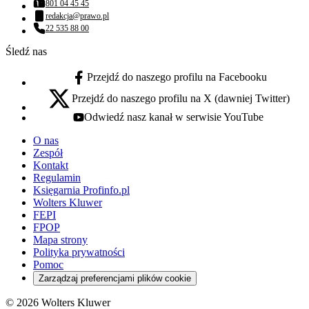
801 04 45 45
Numer telefonu:
redakcja@prawo.pl
Adres email:
22 535 88 00
Numer telefonu:
Śledź nas
Przejdź do naszego profilu na Facebooku
facebook - otwiera się w nowej karcie
Przejdź do naszego profilu na X (dawniej Twitter)
x - otwiera się w nowej karcie
Odwiedź nasz kanał w serwisie YouTube
youtube - otwiera się w nowej karcie
O nas
Zespół
Kontakt
Regulamin
Księgarnia Profinfo.pl
Wolters Kluwer
FEPI
FPOP
Mapa strony
Polityka prywatności
Pomoc
Zarządzaj preferencjami plików cookie
© 2026 Wolters Kluwer