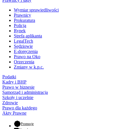
Prawnicy i sądy
Wymiar sprawiedliwości
Prawnicy
Prokuratura
Policja
Rynek
Strefa aplikanta
LegalTech
Sędziowie
E-doręczenia
Prawo na Oko
Orzeczenia
Zmiany w k.p.c.
Podatki
Kadry i BHP
Prawo w biznesie
Samorząd i administracja
Szkoły i uczelnie
Zdrowie
Prawo dla każdego
Akty Prawne
- otwiera się w nowej karcie
Promocje