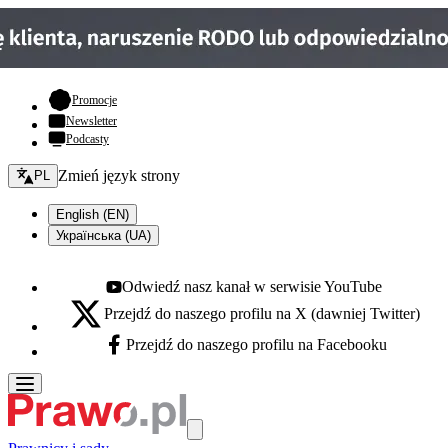
- otwiera się w nowej karcie
Promocje
Newsletter
Podcasty
Zmień język - bieżący:
Zmień język strony
PL
English (EN)
Українська (UA)
Odwiedź nasz kanał w serwisie YouTube
Youtube - otwiera się w nowej karcie
Przejdź do naszego profilu na X (dawniej Twitter)
X - otwiera się w nowej karcie
Przejdź do naszego profilu na Facebooku
Facebook - otwiera się w nowej karcie