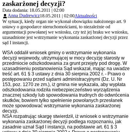
zaskarżonej decyzji?
Data dodania: 18.05.2011 | 02:00
Anna Dudrewicz
18.05.2011 | 02:00
Aktualności
W sytuacji, kiedy organ nie wykonał obowiązku nałożonego art. 9
ustawy o gospodarce nieruchomościami, to niezależnie od
argumentacji powołanej we wniosku, czy też jej braku we wniosku,
uzasadnione jest wstrzymanie wykonania zaskarżonej decyzji przez
sąd I instancji.
WSA oddalił wniosek gminy o wstrzymanie wykonania
decyzji wojewody, utrzymującej w mocy decyzję starosty w
przedmiocie odszkodowania za grunt przejęty pod drogę. W
uzasadnieniu postanowienia Sąd wskazał, mając na uwadze
treść art. 61 § 3 ustawy z dnia 30 sierpnia 2002 r. - Prawo o
postępowaniu przed sądami administracyjnymi (Dz. U. Nr
153, poz. 1270 ze zm.), iż gmina nie wykazała, aby wypłata
odszkodowania rodziła niebezpieczeństwo wyrządzenia
znacznej szkody lub spowodowania trudnych do odwrócenia
skutków, bowiem tylko spełnienie powołanych przesłanek
może spowodować wstrzymanie wykonania zaskarżonej
decyzji.
NSA rozpatrując skargę stwierdził, iż wniosek o wstrzymanie
wykonania zaskarżonej decyzji podlega rozpoznaniu, jak
zasadnie uznał Sąd I instancji, na podstawie art. 61 § 3