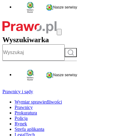
Nasze serwisy
Wyszukiwarka
Szukaj
Nasze serwisy
Prawnicy i sądy
Wymiar sprawiedliwości
Prawnicy
Prokuratura
Policja
Rynek
Strefa aplikanta
LegalTech