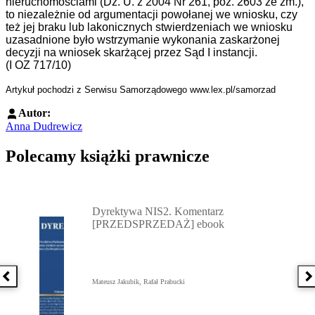
nieruchomościami (Dz. U. z 2004 Nr 261, poz. 2603 ze zm.),
to niezależnie od argumentacji powołanej we wniosku, czy
też jej braku lub lakonicznych stwierdzeniach we wniosku
uzasadnione było wstrzymanie wykonania zaskarżonej
decyzji na wniosek skarżącej przez Sąd I instancji.
(I OZ 717/10)
Artykuł pochodzi z Serwisu Samorządowego www.lex.pl/samorzad
Autor:
Anna Dudrewicz
Polecamy książki prawnicze
Przejdź do: Dyrektywa NIS2. Komentarz [PRZEDSPRZEDAŻ] ebook,
Dyrektywa NIS2. Komentarz
[PRZEDSPRZEDAŻ] ebook
Poprzednia książka
N
Mateusz Jakubik, Rafał Prabucki