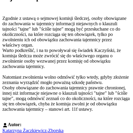
Zgodnie z ustawą o sejmowej komisji śledczej, osoby obowiązane
do zachowania w tajemnicy informacji niejawnych o klauzuli
tajności "tajne" lub "ściśle tajne" mogą być przesłuchane co do
okoliczności, na które rozciąga się ten obowiązek, tylko po
zwolnieniu ich od obowiązku zachowania tajemnicy przez
właściwy organ.
Warto podkreślić, i na to powoływał się świadek Kaczyński, że
komisja śledcza może zwrócić się do właściwego organu o
zwolnienie osoby wezwanej przez komisję od obowiązku
zachowania tajemnicy.
Natomiast zwolnienia wolno odmówić tylko wtedy, gdyby złożenie
zeznania wyrządzić mogło poważną szkodę państwu.
Osoby obowiązane do zachowania tajemnicy prawnie chronionej,
innej niż informacje niejawne o klauzuli tajności "tajne" lub "ściśle
tajne", mogą odmówić zeznań co do okoliczności, na które rozciąga
się ten obowiązek, chyba że komisja zwolni je od obowiązku
zachowania tajemnicy – stanowi art. 11f ustawy.
Autor:
Katarzyna Żaczkiewicz-Zborska