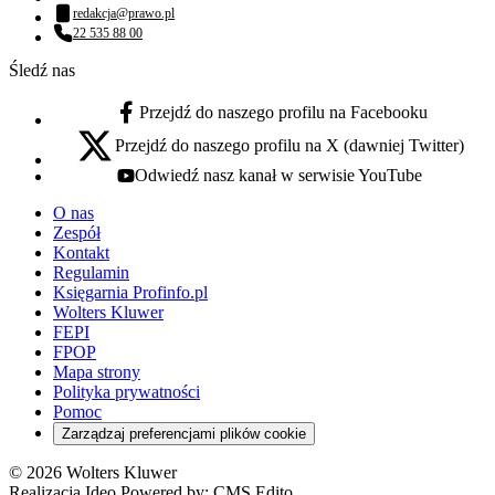
Numer telefonu:
redakcja@prawo.pl
Adres email:
22 535 88 00
Numer telefonu:
Śledź nas
Przejdź do naszego profilu na Facebooku
facebook - otwiera się w nowej karcie
Przejdź do naszego profilu na X (dawniej Twitter)
x - otwiera się w nowej karcie
Odwiedź nasz kanał w serwisie YouTube
youtube - otwiera się w nowej karcie
O nas
Zespół
Kontakt
Regulamin
Księgarnia Profinfo.pl
Wolters Kluwer
FEPI
FPOP
Mapa strony
Polityka prywatności
Pomoc
Zarządzaj preferencjami plików cookie
© 2026 Wolters Kluwer
Realizacja Ideo Powered by:
CMS Edito