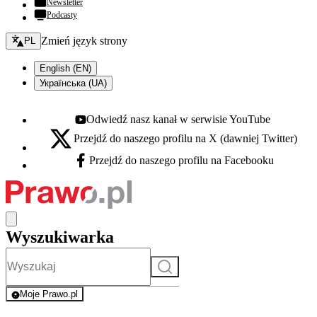
Newsletter
Podcasty
Zmień język - bieżący:
Zmień język strony
PL
English (EN)
Українська (UA)
Odwiedź nasz kanał w serwisie YouTube
Youtube - otwiera się w nowej karcie
Przejdź do naszego profilu na X (dawniej Twitter)
X - otwiera się w nowej karcie
Przejdź do naszego profilu na Facebooku
Facebook - otwiera się w nowej karcie
Wyszukiwarka
Szukaj
Moje Prawo.pl
- rejestracja i logowanie do serwisu