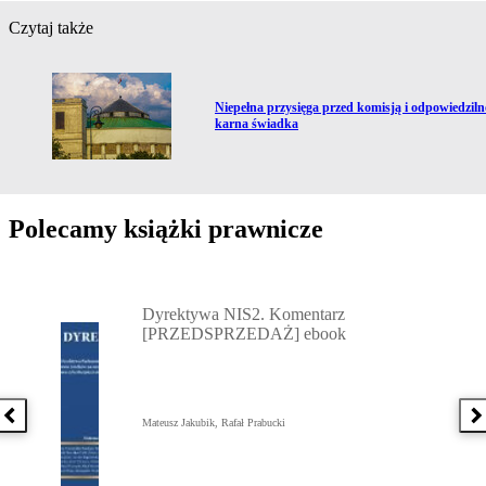
Czytaj także
Przejdź do artykułu:
Niepełna przysięga przed komisją i odpowiedziln
karna świadka
Polecamy książki prawnicze
Przejdź do: Dyrektywa NIS2. Komentarz [PRZEDSPRZEDAŻ] ebook,
Dyrektywa NIS2. Komentarz
[PRZEDSPRZEDAŻ] ebook
Poprzednia książka
N
Mateusz Jakubik, Rafał Prabucki