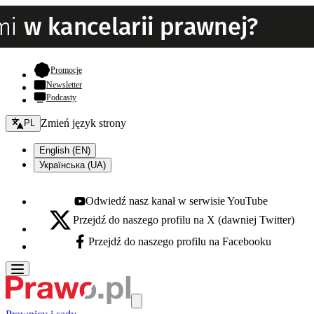
- otwiera się w nowej karcie
Promocje
Newsletter
Podcasty
Zmień język - bieżący:
Zmień język strony
PL
English (EN)
Українська (UA)
Odwiedź nasz kanał w serwisie YouTube
Youtube - otwiera się w nowej karcie
Przejdź do naszego profilu na X (dawniej Twitter)
X - otwiera się w nowej karcie
Przejdź do naszego profilu na Facebooku
Facebook - otwiera się w nowej karcie