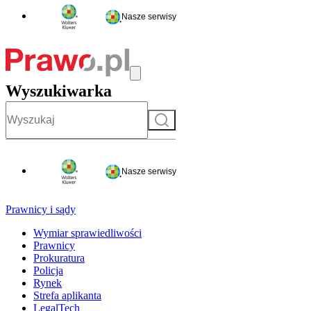
Nasze serwisy
Wyszukiwarka
Szukaj
Nasze serwisy
Prawnicy i sądy
Wymiar sprawiedliwości
Prawnicy
Prokuratura
Policja
Rynek
Strefa aplikanta
LegalTech