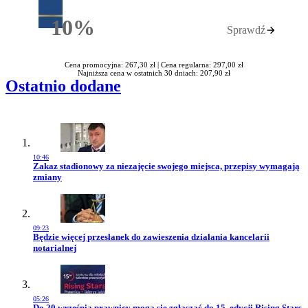
10%
Sprawdź
Rabatu
Cena promocyjna: 267,30 zł |
Cena regularna: 297,00 zł
Najniższa cena w ostatnich 30 dniach: 207,90 zł
Ostatnio dodane
10:46
Przejdź do artykułu:
Zakaz stadionowy za niezajęcie swojego miejsca, przepisy wymagają
zmiany
09:23
Przejdź do artykułu:
Będzie więcej przesłanek do zawieszenia działania kancelarii
notarialnej
05:26
Przejdź do artykułu:
Do 20 września prawnicy mogą się zgłaszać do 15. edycji Rising Stars