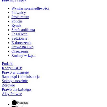
Prawnicy i sądy
Wymiar sprawiedliwości
Prawnicy
Prokuratura
Policja
Rynek
Strefa aplikanta
LegalTech
Sędziowie
E-doręczenia
Prawo na Oko
Orzeczenia
Zmiany w k.p.c.
Podatki
Kadry i BHP
Prawo w biznesie
Samorząd i administracja
Szkoły i uczelnie
Zdrowie
Prawo dla każdego
Akty Prawne
- otwiera się w nowej karcie
Promocje