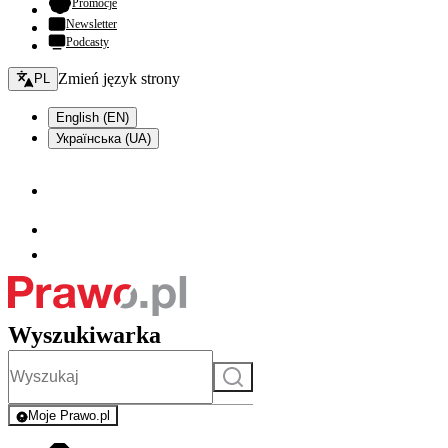
- otwiera się w nowej karcie
Promocje
Newsletter
Podcasty
Zmień język - bieżący:
Zmień język strony
PL
English (EN)
Українська (UA)
Wyszukiwarka
Szukaj
Moje Prawo.pl
- rejestracja i logowanie do serwisu