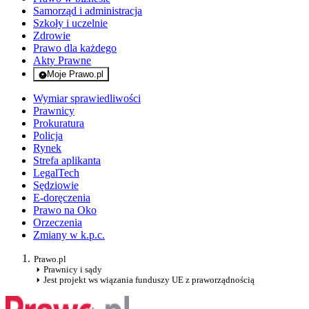
Samorząd i administracja
Szkoły i uczelnie
Zdrowie
Prawo dla każdego
Akty Prawne
Moje Prawo.pl
- rejestracja i logowanie do serwisu
Wymiar sprawiedliwości
Prawnicy
Prokuratura
Policja
Rynek
Strefa aplikanta
LegalTech
Sędziowie
E-doręczenia
Prawo na Oko
Orzeczenia
Zmiany w k.p.c.
Prawo.pl
Prawnicy i sądy
Jest projekt ws wiązania funduszy UE z praworządnością