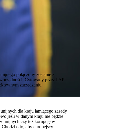
unijnego połączony zostanie z
raworządności. Cytowany przez PAP
fektywnym zarządzaniu
nijnych dla kraju łamiącego zasady
owo jeśli w danym kraju nie będzie
w unijnych czy też korupcję w
 Chodzi o to, aby europejscy