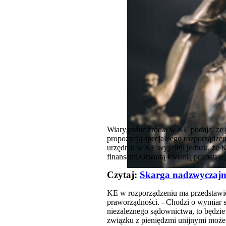
Wiarygodne źródła w KE podają, że p
propozycją specjalnego rozporządze
urzędnik w KE wyjaśnił jednak, że 
finansami.Otwartą kwestią pozostaje 
Czytaj:
Skarga nadzwyczajna
KE w rozporządzeniu ma przedstawić
praworządności. - Chodzi o wymiar s
niezależnego sądownictwa, to będzie
związku z pieniędzmi unijnymi może 