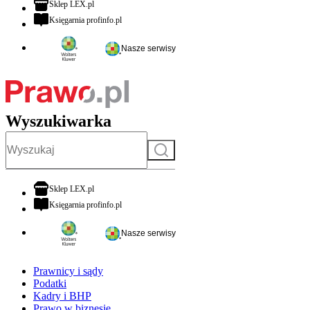
otwiera się w nowej karcie
Sklep LEX.pl
otwiera się w nowej karcie
Księgarnia profinfo.pl
Nasze serwisy
Wyszukiwarka
Szukaj
otwiera się w nowej karcie
Sklep LEX.pl
otwiera się w nowej karcie
Księgarnia profinfo.pl
Nasze serwisy
Prawnicy i sądy
Podatki
Kadry i BHP
Prawo w biznesie