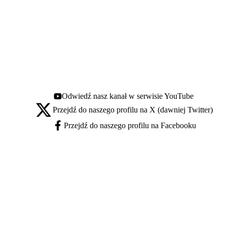
Odwiedź nasz kanał w serwisie YouTube
Youtube - otwiera się w nowej karcie
Przejdź do naszego profilu na X (dawniej Twitter)
X - otwiera się w nowej karcie
Przejdź do naszego profilu na Facebooku
Facebook - otwiera się w nowej karcie