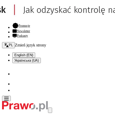
- otwiera się w nowej karcie
Promocje
Newsletter
Podcasty
Zmień język - bieżący:
Zmień język strony
PL
English (EN)
Українська (UA)