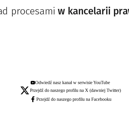
Odwiedź nasz kanał w serwisie YouTube
Youtube - otwiera się w nowej karcie
Przejdź do naszego profilu na X (dawniej Twitter)
X - otwiera się w nowej karcie
Przejdź do naszego profilu na Facebooku
Facebook - otwiera się w nowej karcie