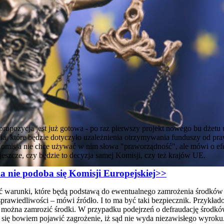
ropozycja jest już gotowa - po raz pierwszy projekt nowego bu dżetu 
nia, które będzie dotyczyło uzależnienia otrzymywania funduszy od p
Komisja nie chce używać w nim słowa "praworządność", ale mówi o e
jeszcze, czy będzie to decyzja samej Komisji, czy też krajów UE.
 nie podoba się Komisji Europejskiej>>
 warunki, które będą podstawą do ewentualnego zamrożenia środków u
prawiedliwości – mówi źródło. I to ma być taki bezpiecznik. Przykład
 można zamrozić środki. W przypadku podejrzeń o defraudację środkó
się bowiem pojawić zagrożenie, iż sąd nie wyda niezawisłego wyroku.