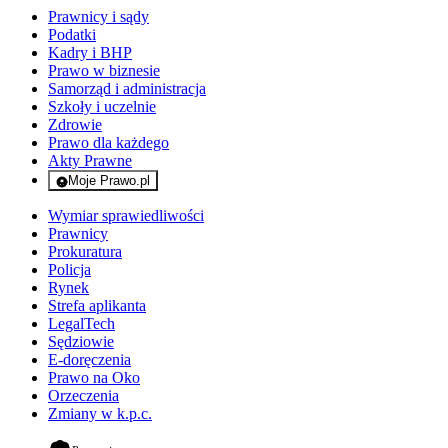
Prawnicy i sądy
Podatki
Kadry i BHP
Prawo w biznesie
Samorząd i administracja
Szkoły i uczelnie
Zdrowie
Prawo dla każdego
Akty Prawne
Moje Prawo.pl
- rejestracja i logowanie do serwisu
Wymiar sprawiedliwości
Prawnicy
Prokuratura
Policja
Rynek
Strefa aplikanta
LegalTech
Sędziowie
E-doręczenia
Prawo na Oko
Orzeczenia
Zmiany w k.p.c.