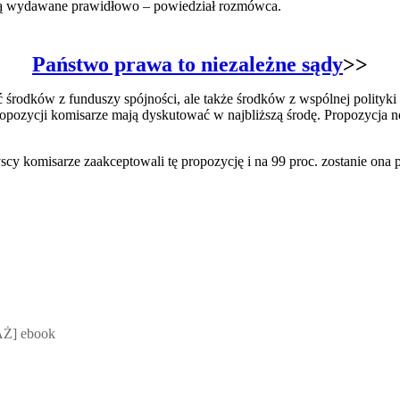
 są wydawane prawidłowo – powiedział rozmówca.
Państwo prawa to niezależne sądy
>>
środków z funduszy spójności, ale także środków z wspólnej polityki 
propozycji komisarze mają dyskutować w najbliższą środę. Propozycja 
 komisarze zaakceptowali tę propozycję i na 99 proc. zostanie ona 
 Mateusz Jakubik, Rafał Prabucki - otwiera się w nowym oknie
Ż] ebook