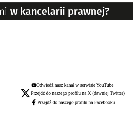
Odwiedź nasz kanał w serwisie YouTube
Youtube - otwiera się w nowej karcie
Przejdź do naszego profilu na X (dawniej Twitter)
X - otwiera się w nowej karcie
Przejdź do naszego profilu na Facebooku
Facebook - otwiera się w nowej karcie