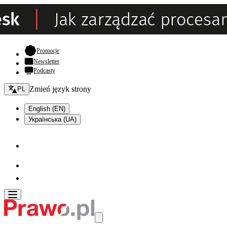
- otwiera się w nowej karcie
Promocje
Newsletter
Podcasty
Zmień język - bieżący:
Zmień język strony
PL
English (EN)
Українська (UA)