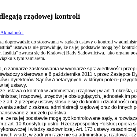
odlegają rządowej kontroli
0
Aktualności
za doprowadzić do stosowania w sądach ustawy o kontroli w administr
titia" ustawa ta nie przewiduje, że na jej podstawie mogą być kontrol
e. Iustitia" zwraca się do Krajowej Rady Sądownictwa, jako organu p
związku z tym zamiarem.
 o zamiarze zastosowania w wymiarze sprawiedliwości przepis
j świadczy skierowanie 6 października 2011 r. przez Zastępcę Dy
ów i dyrektorów Sądów Apelacyjnych, w którym polecił przygo
 tej ustawy.
, że ustawa o kontroli w administracji rządowej w art. 1 określa,
ministracji rządowej, urzędów je obsługujących, jednostek im po
 art. 2 przepisy ustawy stosuje się do kontroli działalności o
ania zadań z zakresu administracji rządowej oraz do innych 
finansowane z budżetu państwa.
e, że na jej podstawie mogą być kontrolowane sądy, a rozwiąza
 z art. 10 Konstytucji ustrój Rzeczypospolitej Polskiej opiera 
konawczej i władzy sądowniczej. Art. 173 ustawy zasadniczej s
innych władz, w żadnym razie nie są administracją rządową - 