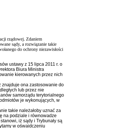
acji rządowej. Zdaniem
owane sądy, a rozwiązanie takie
owołanego do ochrony niezawisłości
ów ustawy z 15 lipca 2011 r. o
rektora Biura Ministra
towanie kierowanych przez nich
 iż znajduje ona zastosowanie do
dległych lub przez nie
rganów samorządu terytorialnego
podmiotów je wykonujących, w
nie takie należałoby uznać za
się na podziale i równowadze
tanowi, iż sądy i Trybunały są
czytamy w ośwaidczeniu