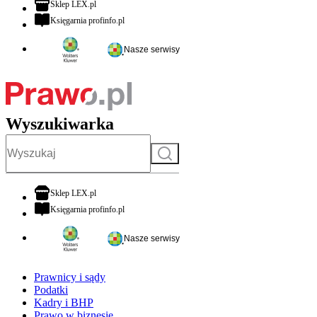
otwiera się w nowej karcie
Sklep LEX.pl
otwiera się w nowej karcie
Księgarnia profinfo.pl
Nasze serwisy
Wyszukiwarka
Szukaj
otwiera się w nowej karcie
Sklep LEX.pl
otwiera się w nowej karcie
Księgarnia profinfo.pl
Nasze serwisy
Prawnicy i sądy
Podatki
Kadry i BHP
Prawo w biznesie