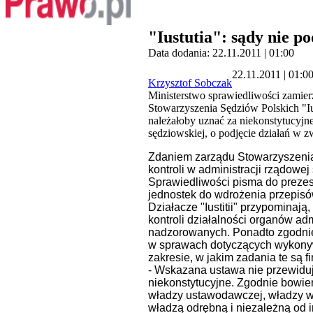
"Iustutia": sądy nie p
Data dodania: 22.11.2011 | 01:00
22.11.2011 | 01:0
Krzysztof Sobczak
Ministerstwo sprawiedliwości zamier
Stowarzyszenia Sędziów Polskich "Ius
należałoby uznać za niekonstytucyjn
sędziowskiej, o podjęcie działań w 
Zdaniem zarządu Stowarzyszenia,
kontroli w administracji rządowe
Sprawiedliwości pisma do prezes
jednostek do wdrożenia przepisów
Działacze "Iustitii" przypominają
kontroli działalności organów ad
nadzorowanych. Ponadto zgodnie z
w sprawach dotyczących wykonyw
zakresie, w jakim zadania te są 
- Wskazana ustawa nie przewiduj
niekonstytucyjne. Zgodnie bowiem
władzy ustawodawczej, władzy wy
władzą odrębną i niezależną od 