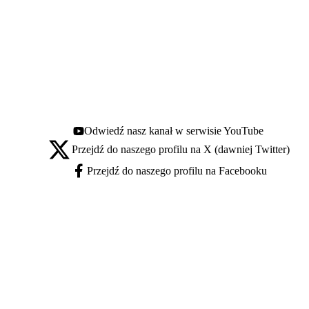
Odwiedź nasz kanał w serwisie YouTube
Youtube - otwiera się w nowej karcie
Przejdź do naszego profilu na X (dawniej Twitter)
X - otwiera się w nowej karcie
Przejdź do naszego profilu na Facebooku
Facebook - otwiera się w nowej karcie