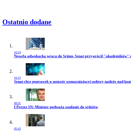
Rabatu
Ostatnio dodane
16:24
Przejdź do artykułu:
Nowela adwokacka wraca do Sejmu, Senat przywrócił "akademików" 
16:15
Przejdź do artykułu:
Senat chce poprawek w ustawie wzmacniającej sądowy nadzór nad kon
08:01
Przejdź do artykułu:
I Prezes SN: Minister podważa zaufanie do sędziów
05:42