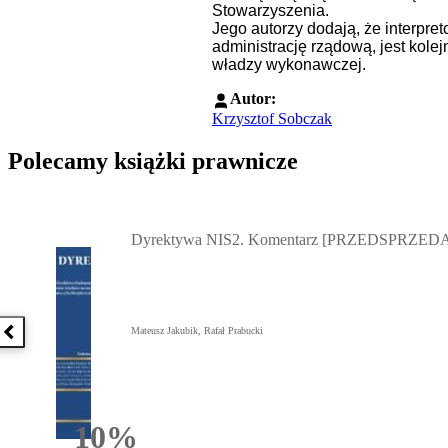
Stowarzyszenia.
Jego autorzy dodają, że interpr
administrację rządową, jest kole
władzy wykonawczej.
Autor:
Krzysztof Sobczak
Polecamy książki prawnicze
Przejdź do: Dyrektywa NIS2. Komentarz [PRZEDSPRZEDAŻ] ebook,
Dyrektywa NIS2. Komentarz [PRZEDSPRZEDA
Mateusz Jakubik, Rafał Prabucki
Poprzednia książka
10%