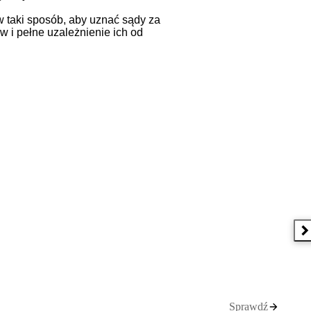
w taki sposób, aby uznać sądy za
w i pełne uzależnienie ich od
N
Sprawdź