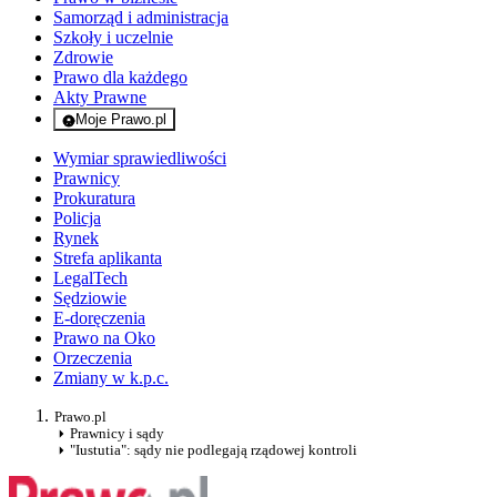
Samorząd i administracja
Szkoły i uczelnie
Zdrowie
Prawo dla każdego
Akty Prawne
Moje Prawo.pl
- rejestracja i logowanie do serwisu
Wymiar sprawiedliwości
Prawnicy
Prokuratura
Policja
Rynek
Strefa aplikanta
LegalTech
Sędziowie
E-doręczenia
Prawo na Oko
Orzeczenia
Zmiany w k.p.c.
Prawo.pl
Prawnicy i sądy
"Iustutia": sądy nie podlegają rządowej kontroli