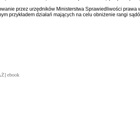
etowanie przez urzędników Ministerstwa Sprawiedliwości prawa 
jnym przykładem działań mających na celu obniżenie rangi sądó
 Mateusz Jakubik, Rafał Prabucki - otwiera się w nowym oknie
Ż] ebook