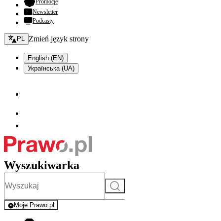
- otwiera się w nowej karcie
Promocje
Newsletter
Podcasty
Zmień język - bieżący:
Zmień język strony
PL
English (EN)
Українська (UA)
Wyszukiwarka
Szukaj
Moje Prawo.pl
- rejestracja i logowanie do serwisu