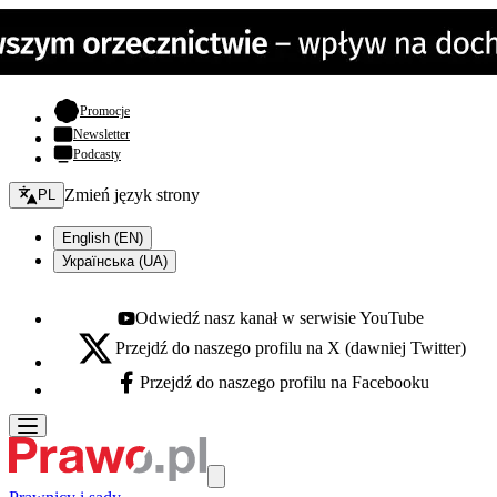
- otwiera się w nowej karcie
Promocje
Newsletter
Podcasty
Zmień język - bieżący:
Zmień język strony
PL
English (EN)
Українська (UA)
Odwiedź nasz kanał w serwisie YouTube
Youtube - otwiera się w nowej karcie
Przejdź do naszego profilu na X (dawniej Twitter)
X - otwiera się w nowej karcie
Przejdź do naszego profilu na Facebooku
Facebook - otwiera się w nowej karcie