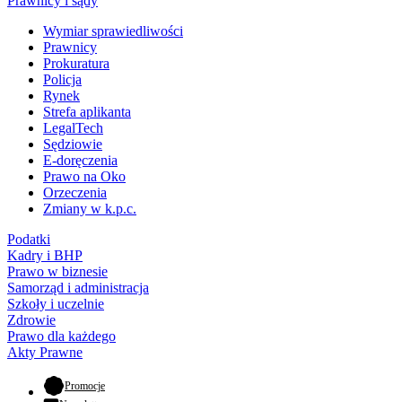
Prawnicy i sądy
Wymiar sprawiedliwości
Prawnicy
Prokuratura
Policja
Rynek
Strefa aplikanta
LegalTech
Sędziowie
E-doręczenia
Prawo na Oko
Orzeczenia
Zmiany w k.p.c.
Podatki
Kadry i BHP
Prawo w biznesie
Samorząd i administracja
Szkoły i uczelnie
Zdrowie
Prawo dla każdego
Akty Prawne
- otwiera się w nowej karcie
Promocje