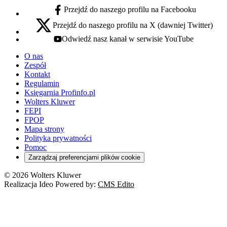
Przejdź do naszego profilu na Facebooku
facebook - otwiera się w nowej karcie
Przejdź do naszego profilu na X (dawniej Twitter)
x - otwiera się w nowej karcie
Odwiedź nasz kanał w serwisie YouTube
youtube - otwiera się w nowej karcie
O nas
Zespół
Kontakt
Regulamin
Księgarnia Profinfo.pl
Wolters Kluwer
FEPI
FPOP
Mapa strony
Polityka prywatności
Pomoc
Zarządzaj preferencjami plików cookie
© 2026 Wolters Kluwer
Realizacja Ideo Powered by:
CMS Edito