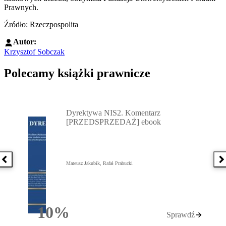
Prawnych.
Źródło: Rzeczpospolita
Autor:
Krzysztof Sobczak
Polecamy książki prawnicze
Przejdź do: Dyrektywa NIS2. Komentarz [PRZEDSPRZEDAŻ] ebook,
Dyrektywa NIS2. Komentarz
[PRZEDSPRZEDAŻ] ebook
Poprzednia książka
N
Mateusz Jakubik, Rafał Prabucki
10%
Sprawdź
Rabatu