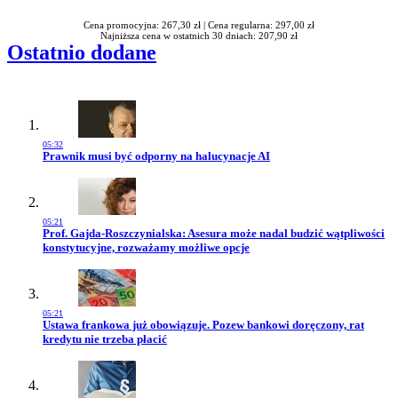
Cena promocyjna: 267,30 zł |
Cena regularna: 297,00 zł
Najniższa cena w ostatnich 30 dniach: 207,90 zł
Ostatnio dodane
05:32
Przejdź do artykułu:
Prawnik musi być odporny na halucynacje AI
05:21
Przejdź do artykułu:
Prof. Gajda-Roszczynialska: Asesura może nadal budzić wątpliwości
konstytucyjne, rozważamy możliwe opcje
05:21
Przejdź do artykułu:
Ustawa frankowa już obowiązuje. Pozew bankowi doręczony, rat
kredytu nie trzeba płacić