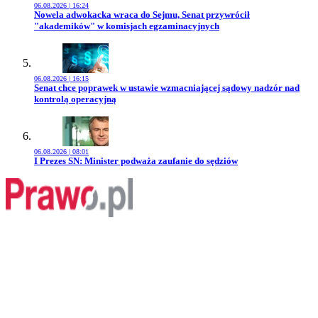
06.08.2026 | 16:24
Przejdź do artykułu:
Nowela adwokacka wraca do Sejmu, Senat przywrócił
"akademików" w komisjach egzaminacyjnych
06.08.2026 | 16:15
Przejdź do artykułu:
Senat chce poprawek w ustawie wzmacniającej sądowy nadzór nad
kontrolą operacyjną
06.08.2026 | 08:01
Przejdź do artykułu:
I Prezes SN: Minister podważa zaufanie do sędziów