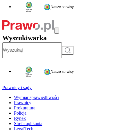
Nasze serwisy
Wyszukiwarka
Szukaj
Nasze serwisy
Prawnicy i sądy
Wymiar sprawiedliwości
Prawnicy
Prokuratura
Policja
Rynek
Strefa aplikanta
LegalTech