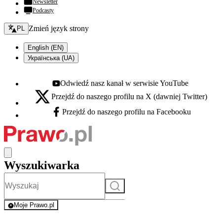
Newsletter
Podcasty
Zmień język - bieżący:
Zmień język strony
PL
English (EN)
Українська (UA)
Odwiedź nasz kanał w serwisie YouTube
Youtube - otwiera się w nowej karcie
Przejdź do naszego profilu na X (dawniej Twitter)
X - otwiera się w nowej karcie
Przejdź do naszego profilu na Facebooku
Facebook - otwiera się w nowej karcie
Wyszukiwarka
Szukaj
Moje Prawo.pl
- rejestracja i logowanie do serwisu