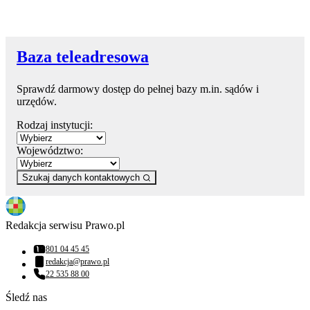
Baza teleadresowa
Sprawdź darmowy dostęp do pełnej bazy m.in. sądów i
urzędów.
Rodzaj instytucji:
Województwo:
Szukaj danych kontaktowych
Redakcja serwisu Prawo.pl
801 04 45 45
Numer telefonu:
redakcja@prawo.pl
Adres email:
22 535 88 00
Numer telefonu:
Śledź nas