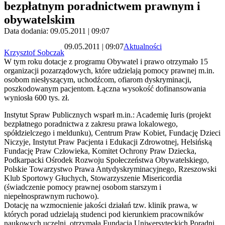
bezpłatnym poradnictwem prawnym i
obywatelskim
Data dodania: 09.05.2011 | 09:07
09.05.2011 | 09:07
Aktualności
Krzysztof Sobczak
W tym roku dotacje z programu Obywatel i prawo otrzymało 15
organizacji pozarządowych, które udzielają pomocy prawnej m.in.
osobom niesłyszącym, uchodźcom, ofiarom dyskryminacji,
poszkodowanym pacjentom. Łączna wysokość dofinansowania
wyniosła 600 tys. zł.
Instytut Spraw Publicznych wsparł m.in.: Academię Iuris (projekt
bezpłatnego poradnictwa z zakresu prawa lokalowego,
spółdzielczego i meldunku), Centrum Praw Kobiet, Fundację Dzieci
Niczyje, Instytut Praw Pacjenta i Edukacji Zdrowotnej, Helsińską
Fundację Praw Człowieka, Komitet Ochrony Praw Dziecka,
Podkarpacki Ośrodek Rozwoju Społeczeństwa Obywatelskiego,
Polskie Towarzystwo Prawa Antydyskryminacyjnego, Rzeszowski
Klub Sportowy Głuchych, Stowarzyszenie Misericordia
(świadczenie pomocy prawnej osobom starszym i
niepełnosprawnym ruchowo).
Dotację na wzmocnienie jakości działań tzw. klinik prawa, w
których porad udzielają studenci pod kierunkiem pracowników
naukowych uczelni, otrzymała Fundacja Uniwersyteckich Poradni