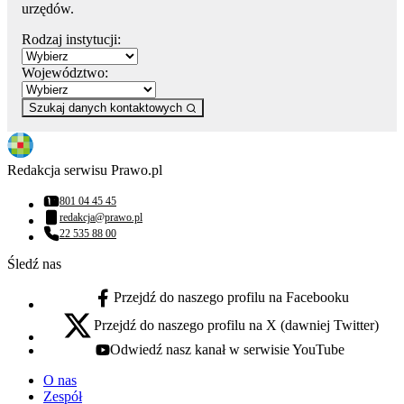
urzędów.
Rodzaj instytucji:
Województwo:
Szukaj danych kontaktowych
Redakcja serwisu Prawo.pl
801 04 45 45
Numer telefonu:
redakcja@prawo.pl
Adres email:
22 535 88 00
Numer telefonu:
Śledź nas
Przejdź do naszego profilu na Facebooku
facebook - otwiera się w nowej karcie
Przejdź do naszego profilu na X (dawniej Twitter)
x - otwiera się w nowej karcie
Odwiedź nasz kanał w serwisie YouTube
youtube - otwiera się w nowej karcie
O nas
Zespół