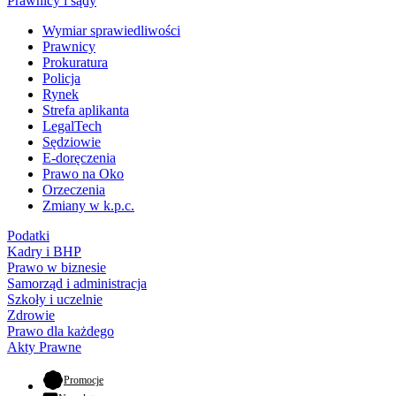
Prawnicy i sądy
Wymiar sprawiedliwości
Prawnicy
Prokuratura
Policja
Rynek
Strefa aplikanta
LegalTech
Sędziowie
E-doręczenia
Prawo na Oko
Orzeczenia
Zmiany w k.p.c.
Podatki
Kadry i BHP
Prawo w biznesie
Samorząd i administracja
Szkoły i uczelnie
Zdrowie
Prawo dla każdego
Akty Prawne
- otwiera się w nowej karcie
Promocje