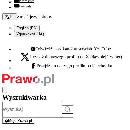
Newsletter
Podcasty
Zmień język - bieżący:
Zmień język strony
PL
English (EN)
Українська (UA)
Odwiedź nasz kanał w serwisie YouTube
Youtube - otwiera się w nowej karcie
Przejdź do naszego profilu na X (dawniej Twitter)
X - otwiera się w nowej karcie
Przejdź do naszego profilu na Facebooku
Facebook - otwiera się w nowej karcie
Wyszukiwarka
Szukaj
Moje Prawo.pl
- rejestracja i logowanie do serwisu