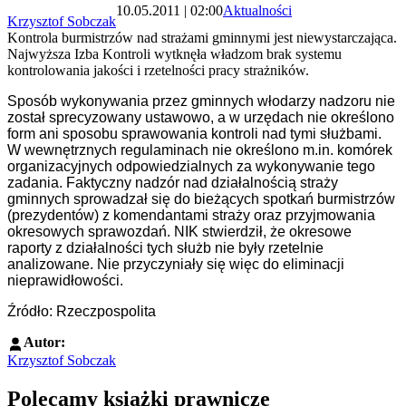
10.05.2011 | 02:00
Aktualności
Krzysztof Sobczak
Kontrola burmistrzów nad strażami gminnymi jest niewystarczająca.
Najwyższa Izba Kontroli wytknęła władzom brak systemu
kontrolowania jakości i rzetelności pracy strażników.
Sposób wykonywania przez gminnych włodarzy nadzoru nie
został sprecyzowany ustawowo, a w urzędach nie określono
form ani sposobu sprawowania kontroli nad tymi służbami.
W wewnętrznych regulaminach nie określono m.in. komórek
organizacyjnych odpowiedzialnych za wykonywanie tego
zadania. Faktyczny nadzór nad działalnością straży
gminnych sprowadzał się do bieżących spotkań burmistrzów
(prezydentów) z komendantami straży oraz przyjmowania
okresowych sprawozdań. NIK stwierdził, że okresowe
raporty z działalności tych służb nie były rzetelnie
analizowane. Nie przyczyniały się więc do eliminacji
nieprawidłowości.
Źródło: Rzeczpospolita
Autor:
Krzysztof Sobczak
Polecamy książki prawnicze