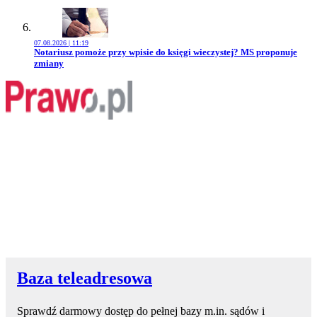
07.08.2026 | 11:19
Przejdź do artykułu:
Notariusz pomoże przy wpisie do księgi wieczystej? MS proponuje
zmiany
Baza teleadresowa
Sprawdź darmowy dostęp do pełnej bazy m.in. sądów i