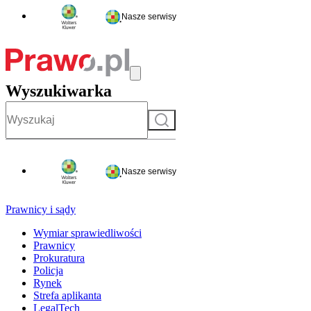
Nasze serwisy
Wyszukiwarka
Szukaj
Nasze serwisy
Prawnicy i sądy
Wymiar sprawiedliwości
Prawnicy
Prokuratura
Policja
Rynek
Strefa aplikanta
LegalTech