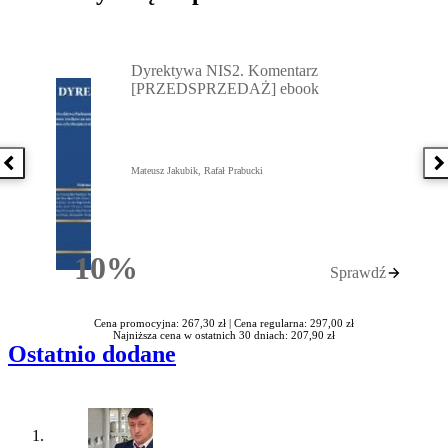
Przejdź do: Dyrektywa NIS2. Komentarz [PRZEDSPRZEDAŻ] ebook,
Dyrektywa NIS2. Komentarz
[PRZEDSPRZEDAŻ] ebook
Poprzednia książka
N
Mateusz Jakubik, Rafał Prabucki
10%
Sprawdź
Rabatu
Cena promocyjna: 267,30 zł |
Cena regularna: 297,00 zł
Najniższa cena w ostatnich 30 dniach: 207,90 zł
Ostatnio dodane