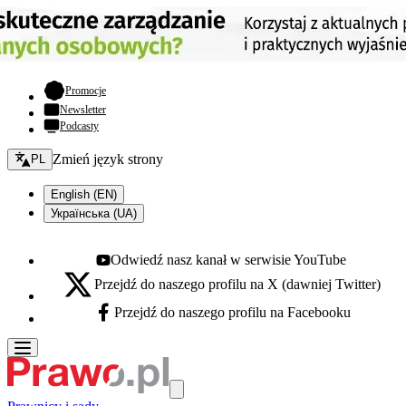
- otwiera się w nowej karcie
Promocje
Newsletter
Podcasty
Zmień język - bieżący:
Zmień język strony
PL
English (EN)
Українська (UA)
Odwiedź nasz kanał w serwisie YouTube
Youtube - otwiera się w nowej karcie
Przejdź do naszego profilu na X (dawniej Twitter)
X - otwiera się w nowej karcie
Przejdź do naszego profilu na Facebooku
Facebook - otwiera się w nowej karcie