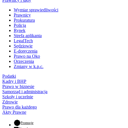
Prawnicy i sądy
Wymiar sprawiedliwości
Prawnicy
Prokuratura
Policja
Rynek
Strefa aplikanta
LegalTech
Sędziowie
E-doręczenia
Prawo na Oko
Orzeczenia
Zmiany w k.p.c.
Podatki
Kadry i BHP
Prawo w biznesie
Samorząd i administracja
Szkoły i uczelnie
Zdrowie
Prawo dla każdego
Akty Prawne
- otwiera się w nowej karcie
Promocje