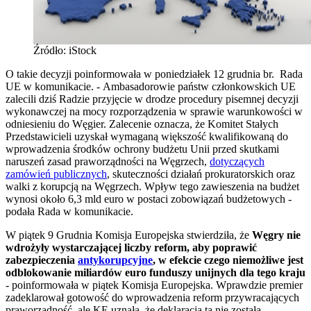
Źródło: iStock
O takie decyzji poinformowała w poniedziałek 12 grudnia br. Rada
UE w komunikacie. - Ambasadorowie państw członkowskich UE
zalecili dziś Radzie przyjęcie w drodze procedury pisemnej decyzji
wykonawczej na mocy rozporządzenia w sprawie warunkowości w
odniesieniu do Węgier. Zalecenie oznacza, że Komitet Stałych
Przedstawicieli uzyskał wymaganą większość kwalifikowaną do
wprowadzenia środków ochrony budżetu Unii przed skutkami
naruszeń zasad praworządności na Węgrzech,
dotyczących
zamówień publicznych
, skuteczności działań prokuratorskich oraz
walki z korupcją na Węgrzech. Wpływ tego zawieszenia na budżet
wynosi około 6,3 mld euro w postaci zobowiązań budżetowych -
podała Rada w komunikacie.
W piątek 9 Grudnia Komisja Europejska stwierdziła, że
Węgry nie
wdrożyły wystarczającej liczby reform, aby poprawić
zabezpieczenia
antykorupcyjne
, w efekcie czego niemożliwe jest
odblokowanie miliardów euro funduszy unijnych dla tego kraju
- poinformowała w piątek Komisja Europejska. Wprawdzie premier
zadeklarował gotowość do wprowadzenia reform przywracających
praworządność, ale KE uznała, że deklaracja ta nie została