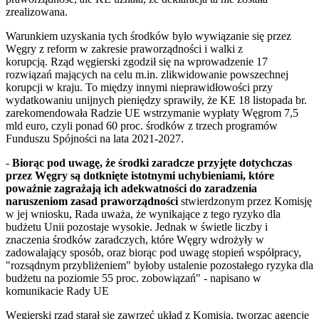
zrealizowana.
Warunkiem uzyskania tych środków było wywiązanie się przez
Węgry z reform w zakresie praworządności i walki z
korupcją. Rząd węgierski zgodził się na wprowadzenie 17
rozwiązań mających na celu m.in. zlikwidowanie powszechnej
korupcji w kraju. To między innymi nieprawidłowości przy
wydatkowaniu unijnych pieniędzy sprawiły, że KE 18 listopada br.
zarekomendowała Radzie UE wstrzymanie wypłaty Węgrom 7,5
mld euro, czyli ponad 60 proc. środków z trzech programów
Funduszu Spójności na lata 2021-2027.
-
Biorąc pod uwagę, że środki zaradcze przyjęte dotychczas
przez Węgry są dotknięte istotnymi uchybieniami, które
poważnie zagrażają ich adekwatności do zaradzenia
naruszeniom zasad praworządności
stwierdzonym przez Komisję
w jej wniosku, Rada uważa, że wynikające z tego ryzyko dla
budżetu Unii pozostaje wysokie. Jednak w świetle liczby i
znaczenia środków zaradczych, które Węgry wdrożyły w
zadowalający sposób, oraz biorąc pod uwagę stopień współpracy,
"rozsądnym przybliżeniem" byłoby ustalenie pozostałego ryzyka dla
budżetu na poziomie 55 proc. zobowiązań" - napisano w
komunikacie Rady UE
Węgierski rząd starał się zawrzeć układ z Komisją, tworząc agencję