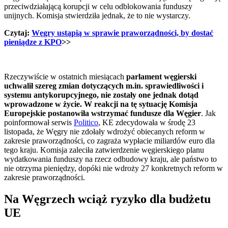
przeciwdziałającą korupcji w celu odblokowania funduszy
unijnych. Komisja stwierdziła jednak, że to nie wystarczy.
Czytaj:
Węgry ustąpią w sprawie praworządności, by dostać
pieniądze z KPO
>>
Rzeczywiście w ostatnich miesiącach
parlament węgierski
uchwalił szereg zmian dotyczących m.in. sprawiedliwości i
systemu antykorupcyjnego, nie zostały one jednak dotąd
wprowadzone w życie. W reakcji na tę sytuację Komisja
Europejskie postanowiła wstrzymać fundusze dla Węgier
. Jak
poinformował serwis
Politico
, KE zdecydowała w środę 23
listopada, że Węgry nie zdołały wdrożyć obiecanych reform w
zakresie praworządności, co zagraża wypłacie miliardów euro dla
tego kraju. Komisja zaleciła zatwierdzenie węgierskiego planu
wydatkowania funduszy na rzecz odbudowy kraju, ale państwo to
nie otrzyma pieniędzy, dopóki nie wdroży 27 konkretnych reform w
zakresie praworządności.
Na Węgrzech wciąż ryzyko dla budżetu
UE