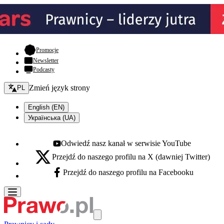
- otwiera się w nowej karcie
Promocje
Newsletter
Podcasty
Zmień język - bieżący:
Zmień język strony
PL
English (EN)
Українська (UA)
Odwiedź nasz kanał w serwisie YouTube
Youtube - otwiera się w nowej karcie
Przejdź do naszego profilu na X (dawniej Twitter)
X - otwiera się w nowej karcie
Przejdź do naszego profilu na Facebooku
Facebook - otwiera się w nowej karcie