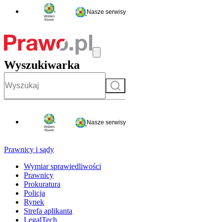
Nasze serwisy
Wyszukiwarka
Szukaj
Nasze serwisy
Prawnicy i sądy
Wymiar sprawiedliwości
Prawnicy
Prokuratura
Policja
Rynek
Strefa aplikanta
LegalTech