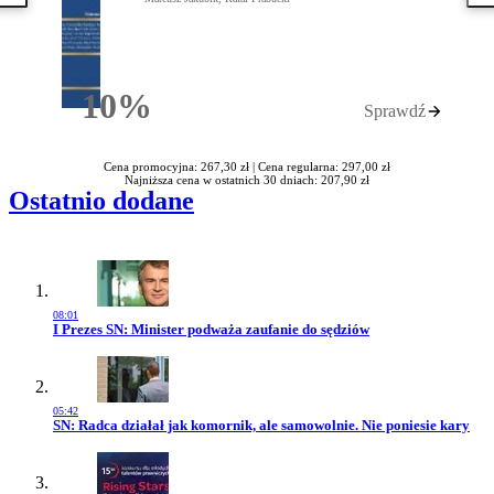
10%
Sprawdź
Rabatu
Cena promocyjna: 267,30 zł |
Cena regularna: 297,00 zł
Najniższa cena w ostatnich 30 dniach: 207,90 zł
Ostatnio dodane
08:01
Przejdź do artykułu:
I Prezes SN: Minister podważa zaufanie do sędziów
05:42
Przejdź do artykułu:
SN: Radca działał jak komornik, ale samowolnie. Nie poniesie kary