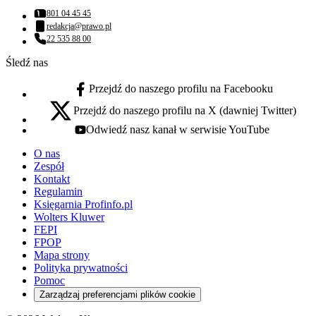
801 04 45 45
Numer telefonu:
redakcja@prawo.pl
Adres email:
22 535 88 00
Numer telefonu:
Śledź nas
Przejdź do naszego profilu na Facebooku
facebook - otwiera się w nowej karcie
Przejdź do naszego profilu na X (dawniej Twitter)
x - otwiera się w nowej karcie
Odwiedź nasz kanał w serwisie YouTube
youtube - otwiera się w nowej karcie
O nas
Zespół
Kontakt
Regulamin
Księgarnia Profinfo.pl
Wolters Kluwer
FEPI
FPOP
Mapa strony
Polityka prywatności
Pomoc
Zarządzaj preferencjami plików cookie