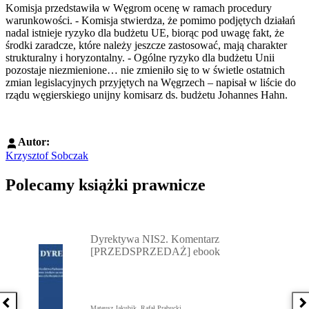
Komisja przedstawiła w Węgrom ocenę w ramach procedury
warunkowości. - Komisja stwierdza, że pomimo podjętych działań
nadal istnieje ryzyko dla budżetu UE, biorąc pod uwagę fakt, że
środki zaradcze, które należy jeszcze zastosować, mają charakter
strukturalny i horyzontalny. - Ogólne ryzyko dla budżetu Unii
pozostaje niezmienione… nie zmieniło się to w świetle ostatnich
zmian legislacyjnych przyjętych na Węgrzech – napisał w liście do
rządu węgierskiego unijny komisarz ds. budżetu Johannes Hahn.
Autor:
Krzysztof Sobczak
Polecamy książki prawnicze
Przejdź do: Dyrektywa NIS2. Komentarz [PRZEDSPRZEDAŻ] ebook,
Dyrektywa NIS2. Komentarz
[PRZEDSPRZEDAŻ] ebook
Poprzednia książka
N
Mateusz Jakubik, Rafał Prabucki