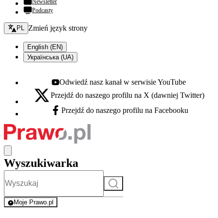
Newsletter
Podcasty
Zmień język - bieżący:
Zmień język strony
PL
English (EN)
Українська (UA)
Odwiedź nasz kanał w serwisie YouTube
Youtube - otwiera się w nowej karcie
Przejdź do naszego profilu na X (dawniej Twitter)
X - otwiera się w nowej karcie
Przejdź do naszego profilu na Facebooku
Facebook - otwiera się w nowej karcie
Wyszukiwarka
Szukaj
Moje Prawo.pl
- rejestracja i logowanie do serwisu