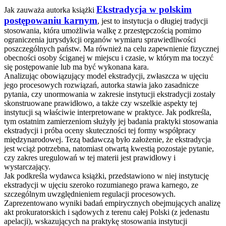
Ekstradycja w polskim
Jak zauważa autorka książki
postępowaniu karnym
, jest to instytucja o długiej tradycji
stosowania, która umożliwia walkę z przestępczością pomimo
ograniczenia jurysdykcji organów wymiaru sprawiedliwości
poszczególnych państw. Ma również na celu zapewnienie fizycznej
obecności osoby ściganej w miejscu i czasie, w którym ma toczyć
się postępowanie lub ma być wykonana kara.
Analizując obowiązujący model ekstradycji, zwłaszcza w ujęciu
jego procesowych rozwiązań, autorka stawia jako zasadnicze
pytania, czy unormowania w zakresie instytucji ekstradycji zostały
skonstruowane prawidłowo, a także czy wszelkie aspekty tej
instytucji są właściwie interpretowane w praktyce. Jak podkreśla,
tym ostatnim zamierzeniom służyły jej badania praktyki stosowania
ekstradycji i próba oceny skuteczności tej formy współpracy
międzynarodowej. Tezą badawczą było założenie, że ekstradycja
jest wciąż potrzebna, natomiast otwartą kwestią pozostaje pytanie,
czy zakres uregulowań w tej materii jest prawidłowy i
wystarczający.
Jak podkreśla wydawca książki, przedstawiono w niej instytucję
ekstradycji w ujęciu szeroko rozumianego prawa karnego, ze
szczególnym uwzględnieniem regulacji procesowych.
Zaprezentowano wyniki badań empirycznych obejmujących analizę
akt prokuratorskich i sądowych z terenu całej Polski (z jedenastu
apelacji), wskazujących na praktykę stosowania instytucji