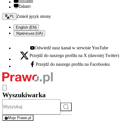
Newsletter
Podcasty
Zmień język - bieżący:
Zmień język strony
PL
English (EN)
Українська (UA)
Odwiedź nasz kanał w serwisie YouTube
Youtube - otwiera się w nowej karcie
Przejdź do naszego profilu na X (dawniej Twitter)
X - otwiera się w nowej karcie
Przejdź do naszego profilu na Facebooku
Facebook - otwiera się w nowej karcie
Wyszukiwarka
Szukaj
Moje Prawo.pl
- rejestracja i logowanie do serwisu