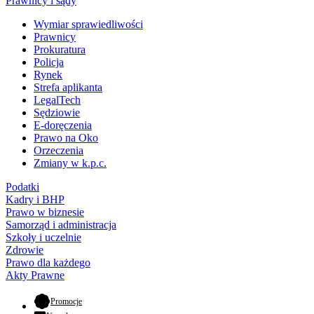
Prawnicy i sądy
Wymiar sprawiedliwości
Prawnicy
Prokuratura
Policja
Rynek
Strefa aplikanta
LegalTech
Sędziowie
E-doręczenia
Prawo na Oko
Orzeczenia
Zmiany w k.p.c.
Podatki
Kadry i BHP
Prawo w biznesie
Samorząd i administracja
Szkoły i uczelnie
Zdrowie
Prawo dla każdego
Akty Prawne
- otwiera się w nowej karcie
Promocje