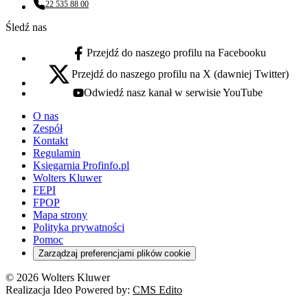
22 535 88 00
Numer telefonu:
Śledź nas
Przejdź do naszego profilu na Facebooku
facebook - otwiera się w nowej karcie
Przejdź do naszego profilu na X (dawniej Twitter)
x - otwiera się w nowej karcie
Odwiedź nasz kanał w serwisie YouTube
youtube - otwiera się w nowej karcie
O nas
Zespół
Kontakt
Regulamin
Księgarnia Profinfo.pl
Wolters Kluwer
FEPI
FPOP
Mapa strony
Polityka prywatności
Pomoc
Zarządzaj preferencjami plików cookie
© 2026 Wolters Kluwer
Realizacja Ideo Powered by:
CMS Edito