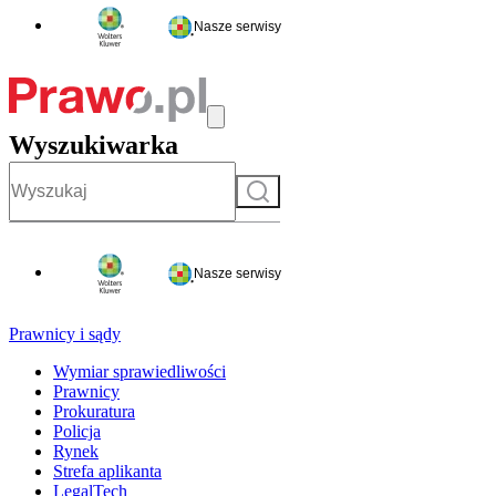
Nasze serwisy
Wyszukiwarka
Szukaj
Nasze serwisy
Prawnicy i sądy
Wymiar sprawiedliwości
Prawnicy
Prokuratura
Policja
Rynek
Strefa aplikanta
LegalTech