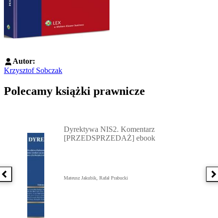
Autor:
Krzysztof Sobczak
Polecamy książki prawnicze
Przejdź do: Dyrektywa NIS2. Komentarz [PRZEDSPRZEDAŻ] ebook,
Dyrektywa NIS2. Komentarz
[PRZEDSPRZEDAŻ] ebook
Poprzednia książka
N
Mateusz Jakubik, Rafał Prabucki