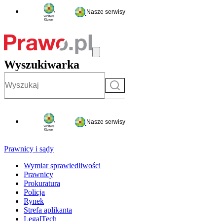
Nasze serwisy
Wyszukiwarka
Szukaj
Nasze serwisy
Prawnicy i sądy
Wymiar sprawiedliwości
Prawnicy
Prokuratura
Policja
Rynek
Strefa aplikanta
LegalTech