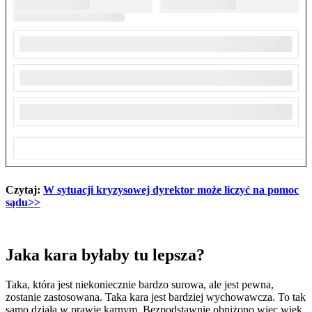
Czytaj:
W sytuacji kryzysowej dyrektor może liczyć na pomoc
sądu>>
Jaka kara byłaby tu lepsza?
Taka, która jest niekoniecznie bardzo surowa, ale jest pewna,
zostanie zastosowana. Taka kara jest bardziej wychowawcza. To tak
samo działa w prawie karnym. Bezpodstawnie obniżono więc wiek