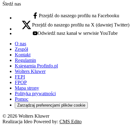
Śledź nas
Przejdź do naszego profilu na Facebooku
facebook - otwiera się w nowej karcie
Przejdź do naszego profilu na X (dawniej Twitter)
x - otwiera się w nowej karcie
Odwiedź nasz kanał w serwisie YouTube
youtube - otwiera się w nowej karcie
O nas
Zespół
Kontakt
Regulamin
Księgarnia Profinfo.pl
Wolters Kluwer
FEPI
FPOP
Mapa strony
Polityka prywatności
Pomoc
Zarządzaj preferencjami plików cookie
© 2026 Wolters Kluwer
Realizacja Ideo Powered by:
CMS Edito