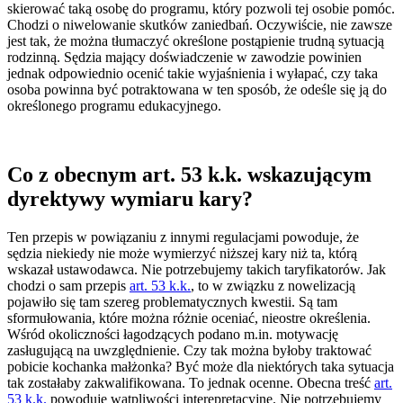
skierować taką osobę do programu, który pozwoli tej osobie pomóc.
Chodzi o niwelowanie skutków zaniedbań. Oczywiście, nie zawsze
jest tak, że można tłumaczyć określone postąpienie trudną sytuacją
rodzinną. Sędzia mający doświadczenie w zawodzie powinien
jednak odpowiednio ocenić takie wyjaśnienia i wyłapać, czy taka
osoba powinna być potraktowana w ten sposób, że odeśle się ją do
określonego programu edukacyjnego.
Co z obecnym art. 53 k.k. wskazującym
dyrektywy wymiaru kary?
Ten przepis w powiązaniu z innymi regulacjami powoduje, że
sędzia niekiedy nie może wymierzyć niższej kary niż ta, którą
wskazał ustawodawca. Nie potrzebujemy takich taryfikatorów. Jak
chodzi o sam przepis
art. 53 k.k.
, to w związku z nowelizacją
pojawiło się tam szereg problematycznych kwestii. Są tam
sformułowania, które można różnie oceniać, nieostre określenia.
Wśród okoliczności łagodzących podano m.in. motywację
zasługującą na uwzględnienie. Czy tak można byłoby traktować
pobicie kochanka małżonka? Być może dla niektórych taka sytuacja
tak zostałaby zakwalifikowana. To jednak ocenne. Obecna treść
art.
53 k.k.
powoduje wątpliwości interepretacyjne. Nie potrzebujemy