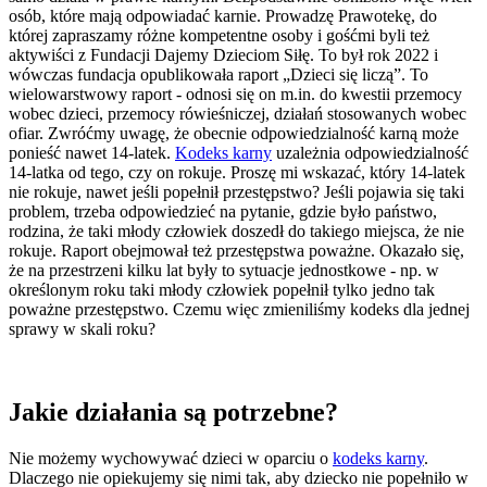
osób, które mają odpowiadać karnie. Prowadzę Prawotekę, do
której zapraszamy różne kompetentne osoby i gośćmi byli też
aktywiści z Fundacji Dajemy Dzieciom Siłę. To był rok 2022 i
wówczas fundacja opublikowała raport „Dzieci się liczą”. To
wielowarstwowy raport - odnosi się on m.in. do kwestii przemocy
wobec dzieci, przemocy rówieśniczej, działań stosowanych wobec
ofiar. Zwróćmy uwagę, że obecnie odpowiedzialność karną może
ponieść nawet 14-latek.
Kodeks karny
uzależnia odpowiedzialność
14-latka od tego, czy on rokuje. Proszę mi wskazać, który 14-latek
nie rokuje, nawet jeśli popełnił przestępstwo? Jeśli pojawia się taki
problem, trzeba odpowiedzieć na pytanie, gdzie było państwo,
rodzina, że taki młody człowiek doszedł do takiego miejsca, że nie
rokuje. Raport obejmował też przestępstwa poważne. Okazało się,
że na przestrzeni kilku lat były to sytuacje jednostkowe - np. w
określonym roku taki młody człowiek popełnił tylko jedno tak
poważne przestępstwo. Czemu więc zmieniliśmy kodeks dla jednej
sprawy w skali roku?
Jakie działania są potrzebne?
Nie możemy wychowywać dzieci w oparciu o
kodeks karny
.
Dlaczego nie opiekujemy się nimi tak, aby dziecko nie popełniło w