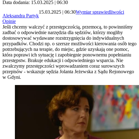
Data dodania: 15.03.2025 | 06:30
15.03.2025 | 06:30
Wymiar sprawiedliwości
Aleksandra Partyk
Opinie
Jeśli chcemy walczyć z przestępczością, przemocą, to powinniśmy
zadbać o odpowiednie narzędzia dla sędziów, którzy mogliby
dostosowywać wydawane rozstrzygnięcia do indywidualnych
przypadków. Chodzi np. o szersze możliwości kierowania osób tego
potrzebujących na terapie, do miejsc, gdzie uzyskają one pomoc,
która poprawi ich sytuację i zapobiegnie ponownemu popełnianiu
przestępstw. Brakuje edukacji i odpowiedniego wsparcia. Nie
zwalczymy przestępczości wprowadzaniem coraz surowszych
przepisów - wskazuje sędzia Jolanta Jeżewska z Sądu Rejonowego
w Gdyni.