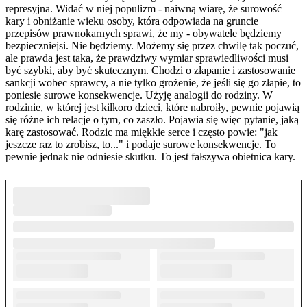
represyjna. Widać w niej populizm - naiwną wiarę, że surowość
kary i obniżanie wieku osoby, która odpowiada na gruncie
przepisów prawnokarnych sprawi, że my - obywatele będziemy
bezpieczniejsi. Nie będziemy. Możemy się przez chwilę tak poczuć,
ale prawda jest taka, że prawdziwy wymiar sprawiedliwości musi
być szybki, aby być skutecznym. Chodzi o złapanie i zastosowanie
sankcji wobec sprawcy, a nie tylko grożenie, że jeśli się go złapie, to
poniesie surowe konsekwencje. Użyję analogii do rodziny. W
rodzinie, w której jest kilkoro dzieci, które nabroiły, pewnie pojawią
się różne ich relacje o tym, co zaszło. Pojawia się więc pytanie, jaką
karę zastosować. Rodzic ma miękkie serce i często powie: "jak
jeszcze raz to zrobisz, to..." i podaje surowe konsekwencje. To
pewnie jednak nie odniesie skutku. To jest fałszywa obietnica kary.