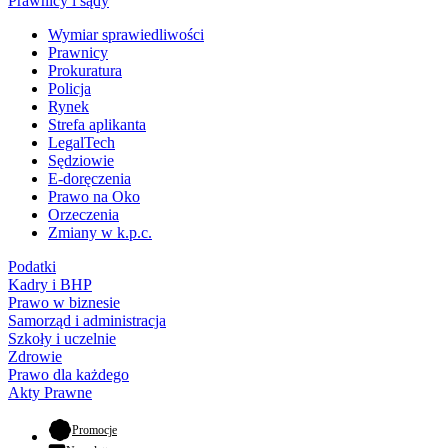
Prawnicy i sądy
Wymiar sprawiedliwości
Prawnicy
Prokuratura
Policja
Rynek
Strefa aplikanta
LegalTech
Sędziowie
E-doręczenia
Prawo na Oko
Orzeczenia
Zmiany w k.p.c.
Podatki
Kadry i BHP
Prawo w biznesie
Samorząd i administracja
Szkoły i uczelnie
Zdrowie
Prawo dla każdego
Akty Prawne
- otwiera się w nowej karcie
Promocje