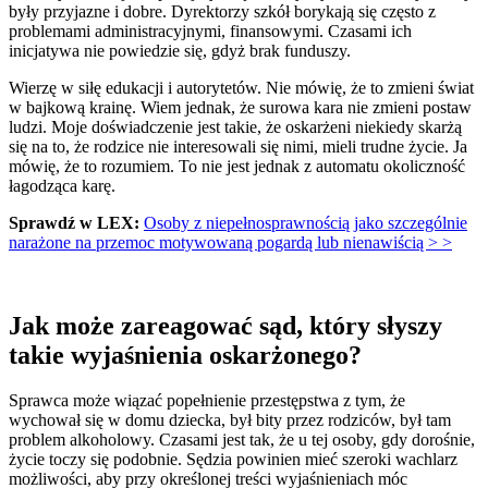
były przyjazne i dobre. Dyrektorzy szkół borykają się często z
problemami administracyjnymi, finansowymi. Czasami ich
inicjatywa nie powiedzie się, gdyż brak funduszy.
Wierzę w siłę edukacji i autorytetów. Nie mówię, że to zmieni świat
w bajkową krainę. Wiem jednak, że surowa kara nie zmieni postaw
ludzi. Moje doświadczenie jest takie, że oskarżeni niekiedy skarżą
się na to, że rodzice nie interesowali się nimi, mieli trudne życie. Ja
mówię, że to rozumiem. To nie jest jednak z automatu okoliczność
łagodząca karę.
Sprawdź w LEX:
Osoby z niepełnosprawnością jako szczególnie
narażone na przemoc motywowaną pogardą lub nienawiścią > >
Jak może zareagować sąd, który słyszy
takie wyjaśnienia oskarżonego?
Sprawca może wiązać popełnienie przestępstwa z tym, że
wychował się w domu dziecka, był bity przez rodziców, był tam
problem alkoholowy. Czasami jest tak, że u tej osoby, gdy dorośnie,
życie toczy się podobnie. Sędzia powinien mieć szeroki wachlarz
możliwości, aby przy określonej treści wyjaśnieniach móc