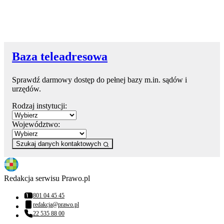
Baza teleadresowa
Sprawdź darmowy dostęp do pełnej bazy m.in. sądów i
urzędów.
Rodzaj instytucji:
Województwo:
Szukaj danych kontaktowych
Redakcja serwisu Prawo.pl
801 04 45 45
Numer telefonu:
redakcja@prawo.pl
Adres email:
22 535 88 00
Numer telefonu: