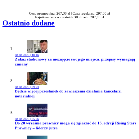
Rabatu
Cena promocyjna: 267,30 zł |
Cena regularna: 297,00 zł
Najniższa cena w ostatnich 30 dniach: 207,90 zł
Ostatnio dodane
08.08.2026 | 10:46
Przejdź do artykułu:
Zakaz stadionowy za niezajęcie swojego miejsca, przepisy wymagają
zmiany
08.08.2026 | 09:23
Przejdź do artykułu:
Będzie więcej przesłanek do zawieszenia działania kancelarii
notarialnej
08.08.2026 | 05:26
Przejdź do artykułu:
Do 20 września prawnicy mogą się zgłaszać do 15. edycji Rising Stars
Prawnicy – liderzy jutra