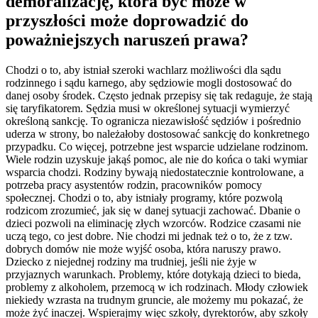
demoralizację, która być może w
przyszłości może doprowadzić do
poważniejszych naruszeń prawa?
Chodzi o to, aby istniał szeroki wachlarz możliwości dla sądu
rodzinnego i sądu karnego, aby sędziowie mogli dostosować do
danej osoby środek. Często jednak przepisy się tak redaguje, że stają
się taryfikatorem. Sędzia musi w określonej sytuacji wymierzyć
określoną sankcję. To ogranicza niezawisłość sędziów i pośrednio
uderza w strony, bo należałoby dostosować sankcję do konkretnego
przypadku. Co więcej, potrzebne jest wsparcie udzielane rodzinom.
Wiele rodzin uzyskuje jakąś pomoc, ale nie do końca o taki wymiar
wsparcia chodzi. Rodziny bywają niedostatecznie kontrolowane, a
potrzeba pracy asystentów rodzin, pracowników pomocy
społecznej. Chodzi o to, aby istniały programy, które pozwolą
rodzicom zrozumieć, jak się w danej sytuacji zachować. Dbanie o
dzieci pozwoli na eliminację złych wzorców. Rodzice czasami nie
uczą tego, co jest dobre. Nie chodzi mi jednak też o to, że z tzw.
dobrych domów nie może wyjść osoba, która naruszy prawo.
Dziecko z niejednej rodziny ma trudniej, jeśli nie żyje w
przyjaznych warunkach. Problemy, które dotykają dzieci to bieda,
problemy z alkoholem, przemocą w ich rodzinach. Młody człowiek
niekiedy wzrasta na trudnym gruncie, ale możemy mu pokazać, że
może żyć inaczej. Wspierajmy więc szkoły, dyrektorów, aby szkoły