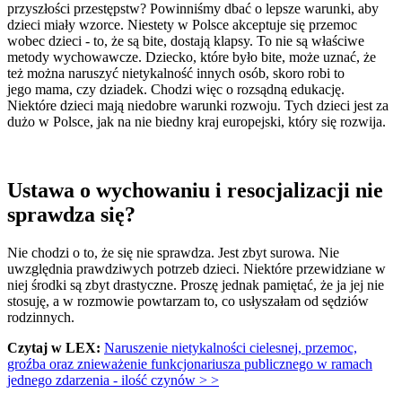
przyszłości przestępstw? Powinniśmy dbać o lepsze warunki, aby
dzieci miały wzorce. Niestety w Polsce akceptuje się przemoc
wobec dzieci - to, że są bite, dostają klapsy. To nie są właściwe
metody wychowawcze. Dziecko, które było bite, może uznać, że
też można naruszyć nietykalność innych osób, skoro robi to
jego mama, czy dziadek. Chodzi więc o rozsądną edukację.
Niektóre dzieci mają niedobre warunki rozwoju. Tych dzieci jest za
dużo w Polsce, jak na nie biedny kraj europejski, który się rozwija.
Ustawa o wychowaniu i resocjalizacji nie
sprawdza się?
Nie chodzi o to, że się nie sprawdza. Jest zbyt surowa. Nie
uwzględnia prawdziwych potrzeb dzieci. Niektóre przewidziane w
niej środki są zbyt drastyczne. Proszę jednak pamiętać, że ja jej nie
stosuję, a w rozmowie powtarzam to, co usłyszałam od sędziów
rodzinnych.
Czytaj w LEX:
Naruszenie nietykalności cielesnej, przemoc,
groźba oraz znieważenie funkcjonariusza publicznego w ramach
jednego zdarzenia - ilość czynów > >