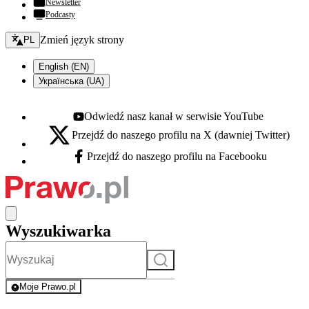
Newsletter
Podcasty
Zmień język - bieżący:
Zmień język strony
PL
English (EN)
Українська (UA)
Odwiedź nasz kanał w serwisie YouTube
Youtube - otwiera się w nowej karcie
Przejdź do naszego profilu na X (dawniej Twitter)
X - otwiera się w nowej karcie
Przejdź do naszego profilu na Facebooku
Facebook - otwiera się w nowej karcie
Wyszukiwarka
Szukaj
Moje Prawo.pl
- rejestracja i logowanie do serwisu