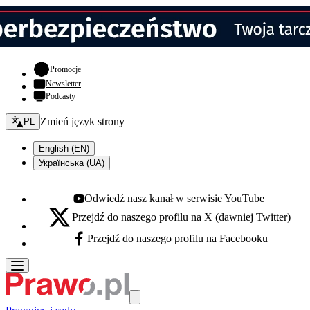
- otwiera się w nowej karcie
Promocje
Newsletter
Podcasty
Zmień język - bieżący:
Zmień język strony
PL
English (EN)
Українська (UA)
Odwiedź nasz kanał w serwisie YouTube
Youtube - otwiera się w nowej karcie
Przejdź do naszego profilu na X (dawniej Twitter)
X - otwiera się w nowej karcie
Przejdź do naszego profilu na Facebooku
Facebook - otwiera się w nowej karcie