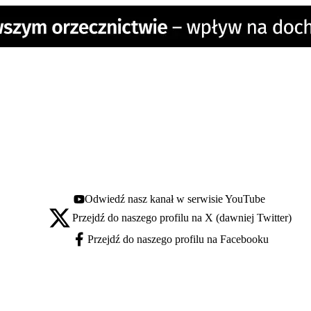
Odwiedź nasz kanał w serwisie YouTube
Youtube - otwiera się w nowej karcie
Przejdź do naszego profilu na X (dawniej Twitter)
X - otwiera się w nowej karcie
Przejdź do naszego profilu na Facebooku
Facebook - otwiera się w nowej karcie