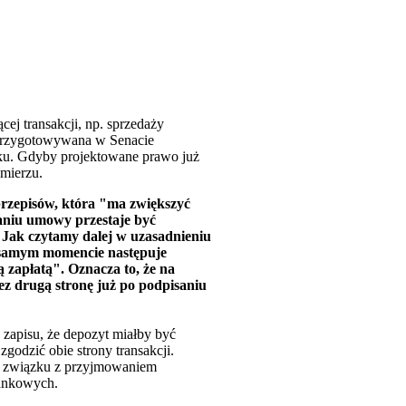
j transakcji, np. sprzedaży
e przygotowywana w Senacie
zku. Gdyby projektowane prawo już
mierzu.
przepisów, która "ma zwiększyć
saniu umowy przestaje być
. Jak czytamy dalej w uzasadnieniu
m samym momencie następuje
 zapłatą". Oznacza to, że na
ez drugą stronę już po podpisaniu
 zapisu, że depozyt miałby być
zgodzić obie strony transakcji.
 w związku z przyjmowaniem
bankowych.