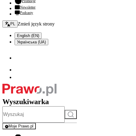
- otwiera się w nowej karcie
Promocje
Newsletter
Podcasty
Zmień język - bieżący:
Zmień język strony
PL
English (EN)
Українська (UA)
Wyszukiwarka
Szukaj
Moje Prawo.pl
- rejestracja i logowanie do serwisu