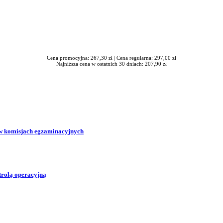
Cena promocyjna: 267,30 zł |
Cena regularna: 297,00 zł
Najniższa cena w ostatnich 30 dniach: 207,90 zł
w komisjach egzaminacyjnych
trolą operacyjną