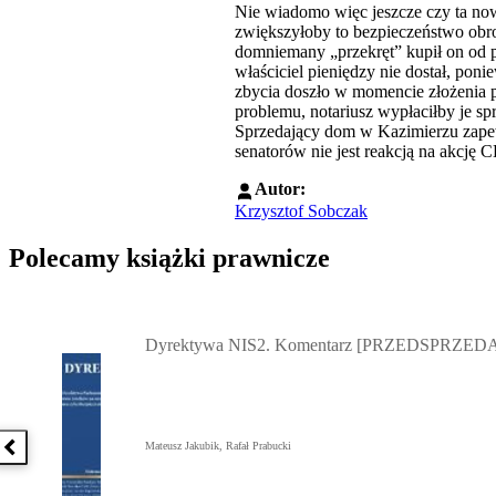
Nie wiadomo więc jeszcze czy ta now
zwiększyłoby to bezpieczeństwo obro
domniemany „przekręt” kupił on od p
właściciel pieniędzy nie dostał, pon
zbycia doszło w momencie złożenia 
problemu, notariusz wypłaciłby je 
Sprzedający dom w Kazimierzu zapew
senatorów nie jest reakcją na akcję 
Autor:
Krzysztof Sobczak
Polecamy książki prawnicze
Przejdź do: Dyrektywa NIS2. Komentarz [PRZEDSPRZEDAŻ] ebook,
Dyrektywa NIS2. Komentarz [PRZEDSPRZEDA
Mateusz Jakubik, Rafał Prabucki
Poprzednia książka