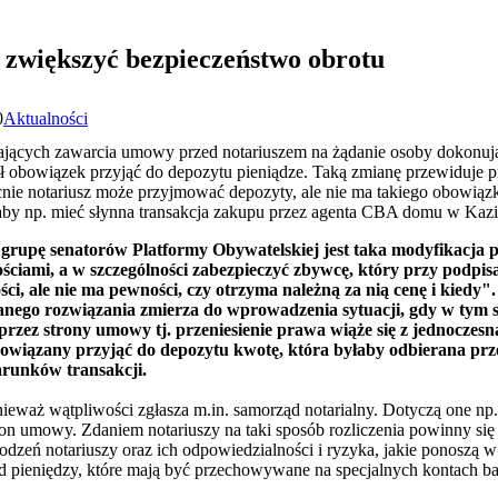
 zwiększyć bezpieczeństwo obrotu
0
Aktualności
jących zawarcia umowy przed notariuszem na żądanie osoby dokonujące
iał obowiązek przyjąć do depozytu pieniądze. Taką zmianę przewiduj
ecnie notariusz może przyjmować depozyty, ale nie ma takiego obowią
aby np. mieć słynna transakcja zakupu przez agenta CBA domu w Kazi
 grupę senatorów Platformy Obywatelskiej jest taka modyfikacja 
ciami, a w szczególności zabezpieczyć zbywcę, który przy podpi
ci, ale nie ma pewności, czy otrzyma należną za nią cenę i kiedy"
anego rozwiązania zmierza do wprowadzenia sytuacji, gdy w ty
ez strony umowy tj. przeniesienie prawa wiąże się z jednoczesną
bowiązany przyjąć do depozytu kwotę, która byłaby odbierana prz
arunków transakcji.
nieważ wątpliwości zgłasza m.in. samorząd notarialny. Dotyczą one np.
tron umowy. Zdaniem notariuszy na taki sposób rozliczenia powinny się 
odzeń notariuszy oraz ich odpowiedzialności i ryzyka, jakie ponoszą
od pieniędzy, które mają być przechowywane na specjalnych kontach 