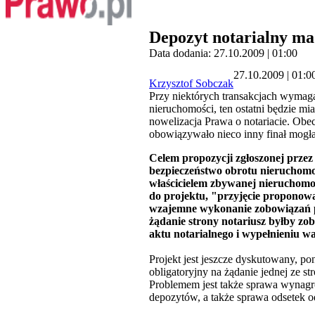
Depozyt notarialny ma
Data dodania: 27.10.2009 | 01:00
27.10.2009 | 01:0
Krzysztof Sobczak
Przy niektórych transakcjach wymaga
nieruchomości, ten ostatni będzie m
nowelizacja Prawa o notariacie. Ob
obowiązywało nieco inny finał mogł
Celem propozycji zgłoszonej przez
bezpieczeństwo obrotu nieruchomoś
właścicielem zbywanej nieruchomoś
do projektu, "przyjęcie proponow
wzajemne wykonanie zobowiązań prz
żądanie strony notariusz byłby zo
aktu notarialnego i wypełnieniu w
Projekt jest jeszcze dyskutowany, po
obligatoryjny na żądanie jednej ze s
Problemem jest także sprawa wynagr
depozytów, a także sprawa odsetek 