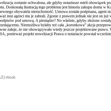
elizacja zostanie uchwalona, ale gdyby notariusze mieli obowiązek 
tu. Doskonałą ilustracją tego problemu jest historia zakupu domu w 
ewnego obywatela nieruchomość. Umowa została podpisana, agent stał
ieważ inni agenci mu je zabrali. Zgonie z prawem jednak nie jest on ju
podpisów pod umową. A pieniądze? No właśnie, gdyby złożone zostały
sprzedającemu. Niemożliwa byłaby też cała „koronkowa” akcja przepro
ne żałuje, że nie obowiązywało wtedy jeszcze projektowane prawo.
CBA, ponieważ projekt nowelizacji Prawa o notariacie powstał wcześnie
 Mateusz Jakubik, Rafał Prabucki - otwiera się w nowym oknie
Ż] ebook