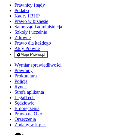
Prawnicy i sądy
Podatki
Kadry i BHP
Prawo w biznesie
Samorząd i administracja
Szkoły i uczelnie
Zdrowie
Prawo dla każdego
Akty Prawne
Moje Prawo.pl
- rejestracja i logowanie do serwisu
Wymiar sprawiedliwości
Prawnicy
Prokuratura
Policja
Rynek
Strefa aplikanta
LegalTech
Sędziowie
E-doręczenia
Prawo na Oko
Orzeczenia
Zmiany w k.p.c.