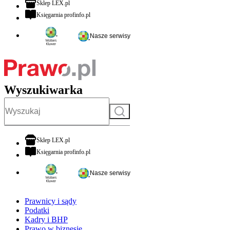
otwiera się w nowej karcie
Sklep LEX.pl
otwiera się w nowej karcie
Księgarnia profinfo.pl
Nasze serwisy
Wyszukiwarka
Szukaj
otwiera się w nowej karcie
Sklep LEX.pl
otwiera się w nowej karcie
Księgarnia profinfo.pl
Nasze serwisy
Prawnicy i sądy
Podatki
Kadry i BHP
Prawo w biznesie