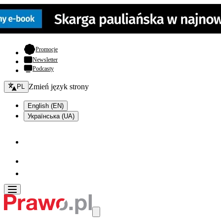
- otwiera się w nowej karcie
Promocje
Newsletter
Podcasty
Zmień język - bieżący:
Zmień język strony
PL
English (EN)
Українська (UA)