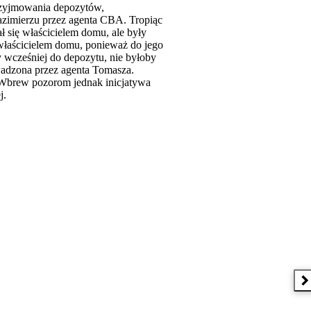
przyjmowania depozytów,
Kazimierzu przez agenta CBA. Tropiąc
 się właścicielem domu, ale były
ż właścicielem domu, ponieważ do jego
 wcześniej do depozytu, nie byłoby
wadzona przez agenta Tomasza.
 Wbrew pozorom jednak inicjatywa
j.
N