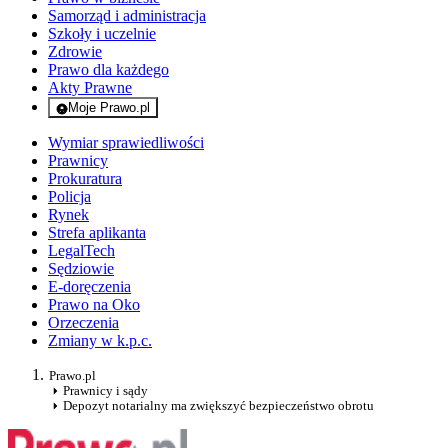
Samorząd i administracja
Szkoły i uczelnie
Zdrowie
Prawo dla każdego
Akty Prawne
Moje Prawo.pl
- rejestracja i logowanie do serwisu
Wymiar sprawiedliwości
Prawnicy
Prokuratura
Policja
Rynek
Strefa aplikanta
LegalTech
Sędziowie
E-doręczenia
Prawo na Oko
Orzeczenia
Zmiany w k.p.c.
Prawo.pl
Prawnicy i sądy
Depozyt notarialny ma zwiększyć bezpieczeństwo obrotu