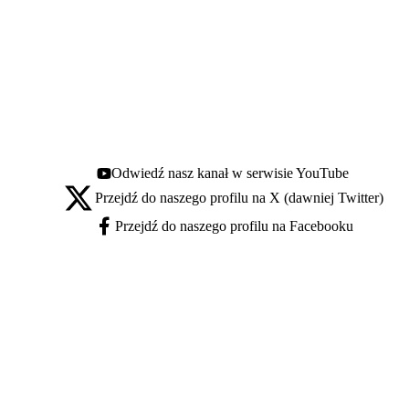
Odwiedź nasz kanał w serwisie YouTube
Youtube - otwiera się w nowej karcie
Przejdź do naszego profilu na X (dawniej Twitter)
X - otwiera się w nowej karcie
Przejdź do naszego profilu na Facebooku
Facebook - otwiera się w nowej karcie